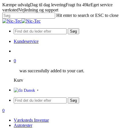
Skip
Kæmpe udvalg
Dag til dag levering
Fragt fra 49kr
Eget service
to
værksted
Vejledning og support
main
Hit enter to search or ESC to close
content
Close
Search
Søg
Kundeservice
search
0
was successfully added to your cart.
Kurv
Menu
Dansk
▼
Søg
search
0
Menu
Værksteds Inventar
Autotester