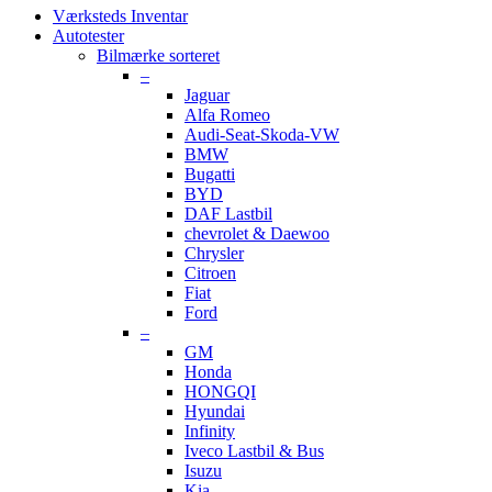
Værksteds Inventar
Autotester
Bilmærke sorteret
–
Jaguar
Alfa Romeo
Audi-Seat-Skoda-VW
BMW
Bugatti
BYD
DAF Lastbil
chevrolet & Daewoo
Chrysler
Citroen
Fiat
Ford
–
GM
Honda
HONGQI
Hyundai
Infinity
Iveco Lastbil & Bus
Isuzu
Kia