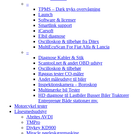
–
TPMS – Dæk tryks overvågning
Launch
Software & licenser
Smartlink support
iCarsoft
Elbil diagnose
Oscilloskop & tilbehør fra Ditex
MultiEcuScan For Fiat Alfa & Lancia
–
Diagnose Kabler & Stik
Scantool.net & andet OBD udstyr
Oscilloskop & tilbehør
Røggas tester CO-måler
Andet måleudstyr til biler
Inspektionskamera – Boroskop
Multimærke bil Tester
HD diagnose til Lastbiler Busser Biler Traktorer
Entreprenør Både stationær mv.
Motorcykel tester
Låsesmedsudstyr
Abrites AVDI
TMPro
Diykey KD900
Miracle nøgleskæremaskine