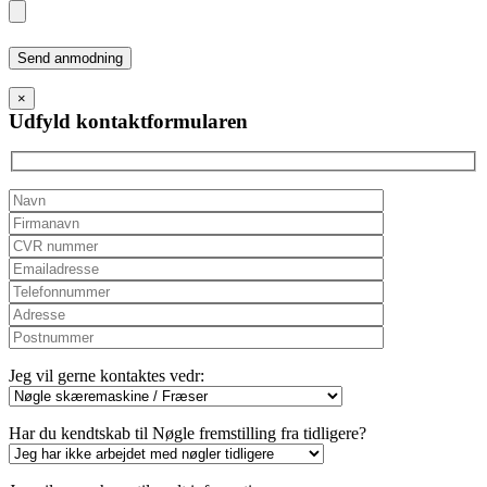
Please
leave
this
×
field
Udfyld kontaktformularen
empty.
Jeg vil gerne kontaktes vedr:
Har du kendtskab til Nøgle fremstilling fra tidligere?