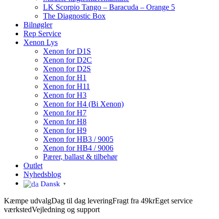
LK Scorpio Tango – Baracuda – Orange 5
The Diagnostic Box
Bilnøgler
Rep Service
Xenon Lys
Xenon for D1S
Xenon for D2C
Xenon for D2S
Xenon for H1
Xenon for H11
Xenon for H3
Xenon for H4 (Bi Xenon)
Xenon for H7
Xenon for H8
Xenon for H9
Xenon for HB3 / 9005
Xenon for HB4 / 9006
Pærer, ballast & tilbehør
Outlet
Nyhedsblog
Dansk
▼
Kæmpe udvalg
Dag til dag levering
Fragt fra 49kr
Eget service
værksted
Vejledning og support