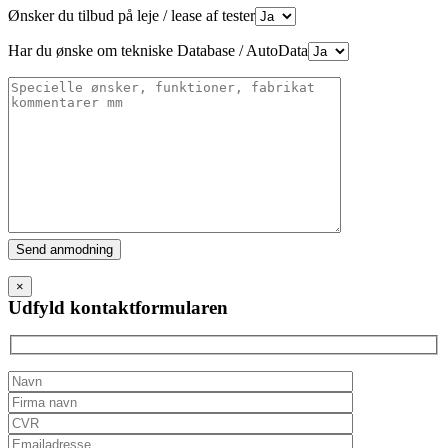
Ønsker du tilbud på leje / lease af tester
Har du ønske om tekniske Database / AutoData
Please
leave
this
×
field
Udfyld kontaktformularen
empty.