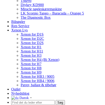
TMPro
Diykey KD900
Miracle nøgleskæremaskine
LK Scorpio Tango – Baracuda – Orange 5
The Diagnostic Box
Bilnøgler
Rep Service
Xenon Lys
Xenon for D1S
Xenon for D2C
Xenon for D2S
Xenon for H1
Xenon for H11
Xenon for H3
Xenon for H4 (Bi Xenon)
Xenon for H7
Xenon for H8
Xenon for H9
Xenon for HB3 / 9005
Xenon for HB4 / 9006
Pærer, ballast & tilbehør
Outlet
Nyhedsblog
Dansk
▼
Søg