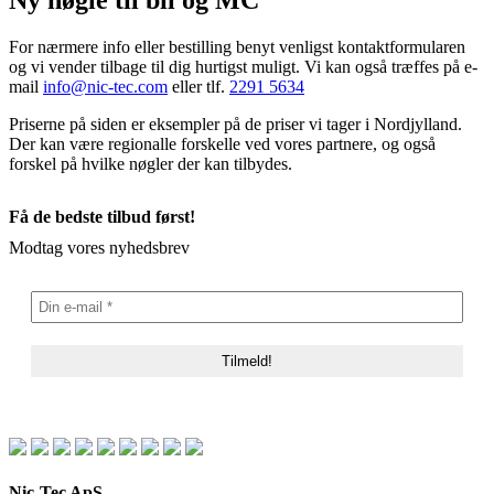
Ny nøgle til bil og MC
For nærmere info eller bestilling benyt venligst kontaktformularen
og vi vender tilbage til dig hurtigst muligt. Vi kan også træffes på e-
mail
info@nic-tec.com
eller tlf.
2291 5634
Priserne på siden er eksempler på de priser vi tager i Nordjylland.
Der kan være regionalle forskelle ved vores partnere, og også
forskel på hvilke nøgler der kan tilbydes.
Få de bedste tilbud først!
Modtag vores nyhedsbrev
Nic-Tec ApS