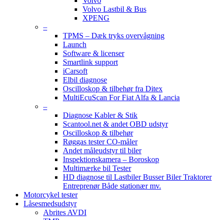
Volvo
Volvo Lastbil & Bus
XPENG
–
TPMS – Dæk tryks overvågning
Launch
Software & licenser
Smartlink support
iCarsoft
Elbil diagnose
Oscilloskop & tilbehør fra Ditex
MultiEcuScan For Fiat Alfa & Lancia
–
Diagnose Kabler & Stik
Scantool.net & andet OBD udstyr
Oscilloskop & tilbehør
Røggas tester CO-måler
Andet måleudstyr til biler
Inspektionskamera – Boroskop
Multimærke bil Tester
HD diagnose til Lastbiler Busser Biler Traktorer
Entreprenør Både stationær mv.
Motorcykel tester
Låsesmedsudstyr
Abrites AVDI