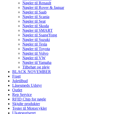
Nøgler til Renault
Nøgler til Rover & Jaguar
Nøgler til Saab
Nøgler til Scania
Nøgler til Seat
Nøgler til Skoda
Nøgler til SMART
Nøgler til SsangYong
Nøgler til Suzuki
Nøgler til Tesla
Nøgler til Toyota
Nøgler til Volvo
Nøgler til VW
Nøgler til Yamaha
Tilbehør og pleje
BLACK NOVEMBER
Fragt
Juletilbud
Låsesmeds Udstyr
Outlet
Rep Service
RFID Chip for nøgle
Skjulte produkter
Tester til Motorcykler
Ukategoriseret