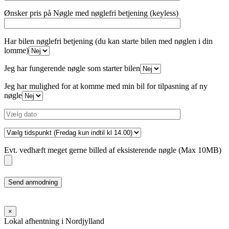
Ønsker pris på Nøgle med nøglefri betjening (keyless)
Har bilen nøglefri betjening (du kan starte bilen med nøglen i din
lomme)
Jeg har fungerende nøgle som starter bilen
Jeg har mulighed for at komme med min bil for tilpasning af ny
nøgle
Evt. vedhæft meget gerne billed af eksisterende nøgle (Max 10MB)
Please
leave
this
field
×
empty.
Lokal afhentning i Nordjylland