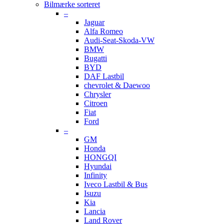
Bilmærke sorteret
–
Jaguar
Alfa Romeo
Audi-Seat-Skoda-VW
BMW
Bugatti
BYD
DAF Lastbil
chevrolet & Daewoo
Chrysler
Citroen
Fiat
Ford
–
GM
Honda
HONGQI
Hyundai
Infinity
Iveco Lastbil & Bus
Isuzu
Kia
Lancia
Land Rover