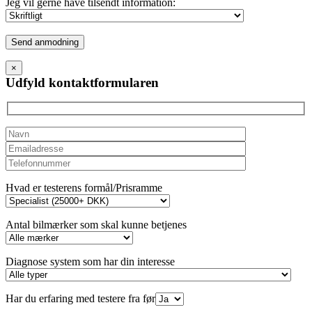
Jeg vil gerne have tilsendt information:
Please
leave
this
×
field
Udfyld kontaktformularen
empty.
Hvad er testerens formål/Prisramme
Antal bilmærker som skal kunne betjenes
Diagnose system som har din interesse
Har du erfaring med testere fra før