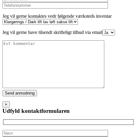
Jeg vil gerne kontaktes vedr følgende værksteds inventar
Jeg vil gerne have tilsendt skrifteligt tilbud via email
Please
leave
this
×
field
Udfyld kontaktformularen
empty.