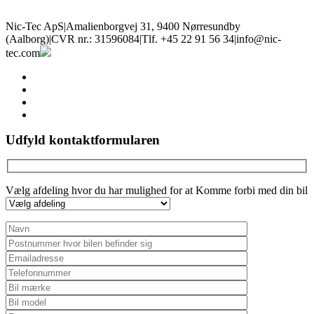
Nic-Tec ApS
|
Amalienborgvej 31, 9400 Nørresundby
(Aalborg)
|
CVR nr.: 31596084
|
Tlf. +45 22 91 56 34
|
info@nic-
tec.com
facebook
linkedin
youtube
instagram
Udfyld kontaktformularen
Vælg afdeling hvor du har mulighed for at Komme forbi med din bil