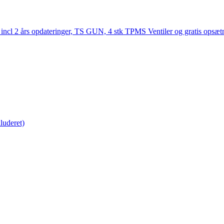
 Tablet Semi Pro incl 2 års opdateringer,
er (Tablet ikke inkluderet)