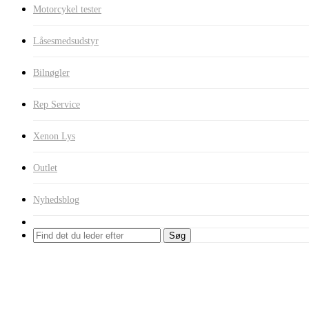
Motorcykel tester
Låsesmedsudstyr
Bilnøgler
Rep Service
Xenon Lys
Outlet
Nyhedsblog
Søg