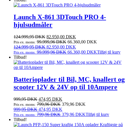
var:
er:
12.500,00 DKK.
7.999,95 DKK.
Launch X-861 3DTouch PRO 4-
hjulsudmåler
Den
Den
124.999,95
DKK
82.950,00
DKK
oprindelige
aktuelle
99.999,96
DKK
66.360,00
DKK
Pris ex. moms:
pris
Den
pris
Den
124.999,95
DKK
82.950,00
DKK
var:
oprindelige
er:
aktuelle
99.999,96
DKK
66.360,00
DKK
Tilføj til kurv
Pris ex. moms:
124.999,95 DKK.
pris
82.950,00 DKK.
pris
Tilbud!
var:
er:
124.999,95 DKK.
82.950,00 DKK.
Batterioplader til Bil, MC, knallert og
scooter 12V & 24V op til 10Ampere
Den
Den
999,95
DKK
474,95
DKK
oprindelige
aktuelle
799,96
DKK
379,96
DKK
Pris ex. moms:
pris
Den
pris
Den
999,95
DKK
474,95
DKK
var:
oprindelige
er:
aktuelle
799,96
DKK
379,96
DKK
Tilføj til kurv
Pris ex. moms:
999,95 DKK.
pris
474,95 DKK.
pris
Tilbud!
var:
er: