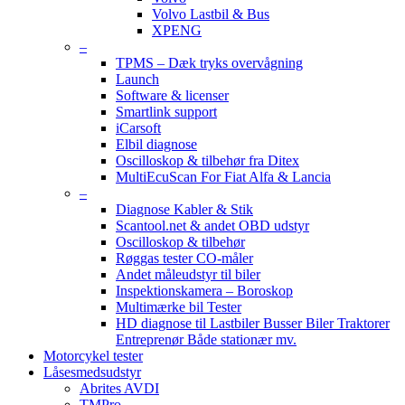
Volvo Lastbil & Bus
XPENG
–
TPMS – Dæk tryks overvågning
Launch
Software & licenser
Smartlink support
iCarsoft
Elbil diagnose
Oscilloskop & tilbehør fra Ditex
MultiEcuScan For Fiat Alfa & Lancia
–
Diagnose Kabler & Stik
Scantool.net & andet OBD udstyr
Oscilloskop & tilbehør
Røggas tester CO-måler
Andet måleudstyr til biler
Inspektionskamera – Boroskop
Multimærke bil Tester
HD diagnose til Lastbiler Busser Biler Traktorer
Entreprenør Både stationær mv.
Motorcykel tester
Låsesmedsudstyr
Abrites AVDI
TMPro