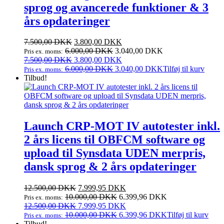
sprog og avancerede funktioner & 3
års opdateringer
Den
Den
7.500,00
DKK
3.800,00
DKK
oprindelige
aktuelle
6.000,00
DKK
3.040,00
DKK
Pris ex. moms:
pris
Den
pris
Den
7.500,00
DKK
3.800,00
DKK
var:
oprindelige
er:
aktuelle
6.000,00
DKK
3.040,00
DKK
Tilføj til kurv
Pris ex. moms:
7.500,00 DKK.
pris
3.800,00 DKK.
pris
Tilbud!
var:
er:
7.500,00 DKK.
3.800,00 DKK.
Launch CRP-MOT IV autotester inkl.
2 års licens til OBFCM software og
upload til Synsdata UDEN merpris,
dansk sprog & 2 års opdateringer
Den
Den
12.500,00
DKK
7.999,95
DKK
oprindelige
aktuelle
10.000,00
DKK
6.399,96
DKK
Pris ex. moms:
pris
Den
pris
Den
12.500,00
DKK
7.999,95
DKK
var:
oprindelige
er:
aktuelle
10.000,00
DKK
6.399,96
DKK
Tilføj til kurv
Pris ex. moms:
12.500,00 DKK.
pris
7.999,95 DKK.
pris
Tilbud!