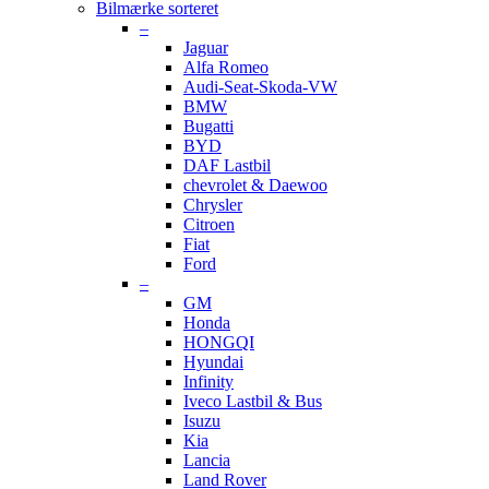
Bilmærke sorteret
–
Jaguar
Alfa Romeo
Audi-Seat-Skoda-VW
BMW
Bugatti
BYD
DAF Lastbil
chevrolet & Daewoo
Chrysler
Citroen
Fiat
Ford
–
GM
Honda
HONGQI
Hyundai
Infinity
Iveco Lastbil & Bus
Isuzu
Kia
Lancia
Land Rover