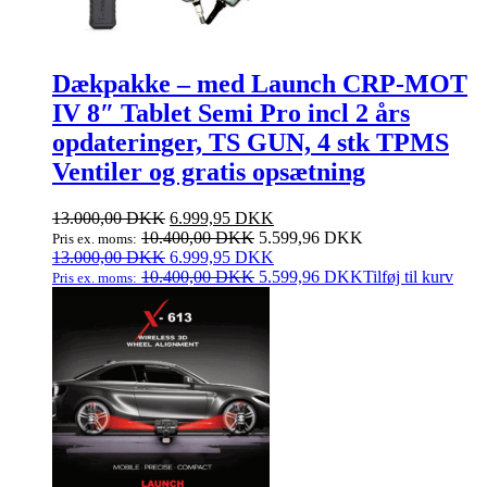
Dækpakke – med Launch CRP-MOT
IV 8″ Tablet Semi Pro incl 2 års
opdateringer, TS GUN, 4 stk TPMS
Ventiler og gratis opsætning
Den
Den
13.000,00
DKK
6.999,95
DKK
oprindelige
aktuelle
10.400,00
DKK
5.599,96
DKK
Pris ex. moms:
pris
Den
pris
Den
13.000,00
DKK
6.999,95
DKK
var:
oprindelige
er:
aktuelle
10.400,00
DKK
5.599,96
DKK
Tilføj til kurv
Pris ex. moms:
13.000,00 DKK.
pris
6.999,95 DKK.
pris
var:
er:
13.000,00 DKK.
6.999,95 DKK.