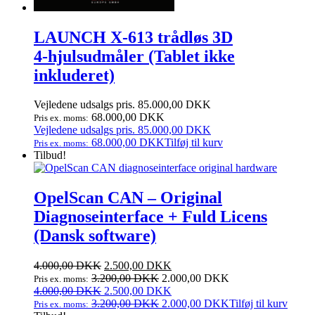
LAUNCH X‑613 trådløs 3D
4‑hjulsudmåler (Tablet ikke
inkluderet)
Vejledene udsalgs pris.
85.000,00
DKK
68.000,00
DKK
Pris ex. moms:
Vejledene udsalgs pris.
85.000,00
DKK
68.000,00
DKK
Tilføj til kurv
Pris ex. moms:
Tilbud!
OpelScan CAN – Original
Diagnoseinterface + Fuld Licens
(Dansk software)
Den
Den
4.000,00
DKK
2.500,00
DKK
oprindelige
aktuelle
3.200,00
DKK
2.000,00
DKK
Pris ex. moms:
pris
Den
pris
Den
4.000,00
DKK
2.500,00
DKK
var:
oprindelige
er:
aktuelle
3.200,00
DKK
2.000,00
DKK
Tilføj til kurv
Pris ex. moms: