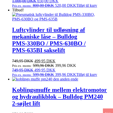
pris
Den
pris
Den
1.000,00
DKK
650,00
DKK
var:
oprindelige
er:
aktuelle
800,00
DKK
520,00
DKK
Tilføj til kurv
Pris ex. moms:
1.000,00 DKK.
pris
650,00 DKK.
pris
Tilbud!
var:
er:
1.000,00 DKK.
650,00 DKK.
Luftcylinder til udløsning af
mekaniske låse – Bulldog
PMS‑330BO / PMS‑630BO /
PMS‑635BI sakselift
Den
Den
749,95
DKK
499,95
DKK
oprindelige
aktuelle
599,96
DKK
399,96
DKK
Pris ex. moms:
pris
Den
pris
Den
749,95
DKK
499,95
DKK
var:
oprindelige
er:
aktuelle
599,96
DKK
399,96
DKK
Tilføj til kurv
Pris ex. moms:
749,95 DKK.
pris
499,95 DKK.
pris
var:
er:
749,95 DKK.
499,95 DKK.
Koblingsmuffe mellem elektromotor
og hydraulikblok – Bulldog PM240
2‑søjlet lift