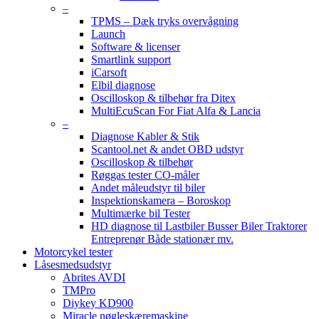
–
TPMS – Dæk tryks overvågning
Launch
Software & licenser
Smartlink support
iCarsoft
Elbil diagnose
Oscilloskop & tilbehør fra Ditex
MultiEcuScan For Fiat Alfa & Lancia
–
Diagnose Kabler & Stik
Scantool.net & andet OBD udstyr
Oscilloskop & tilbehør
Røggas tester CO-måler
Andet måleudstyr til biler
Inspektionskamera – Boroskop
Multimærke bil Tester
HD diagnose til Lastbiler Busser Biler Traktorer
Entreprenør Både stationær mv.
Motorcykel tester
Låsesmedsudstyr
Abrites AVDI
TMPro
Diykey KD900
Miracle nøgleskæremaskine