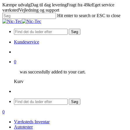
Skip
Kæmpe udvalg
Dag til dag levering
Fragt fra 49kr
Eget service
to
værksted
Vejledning og support
main
Hit enter to search or ESC to close
content
Close
Search
Søg
Kundeservice
search
0
was successfully added to your cart.
Kurv
Menu
Søg
search
0
Menu
Værksteds Inventar
Autotester