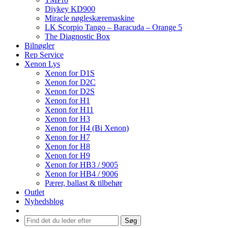
Diykey KD900
Miracle nøgleskæremaskine
LK Scorpio Tango – Baracuda – Orange 5
The Diagnostic Box
Bilnøgler
Rep Service
Xenon Lys
Xenon for D1S
Xenon for D2C
Xenon for D2S
Xenon for H1
Xenon for H11
Xenon for H3
Xenon for H4 (Bi Xenon)
Xenon for H7
Xenon for H8
Xenon for H9
Xenon for HB3 / 9005
Xenon for HB4 / 9006
Pærer, ballast & tilbehør
Outlet
Nyhedsblog
Søg