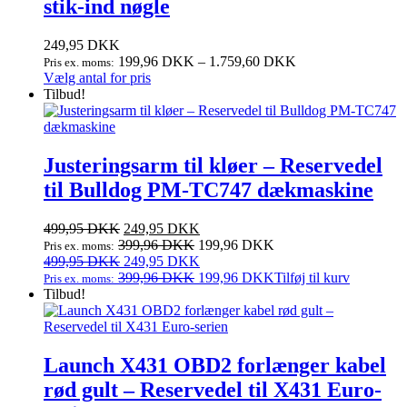
stik‑ind nøgle
249,95
DKK
199,96
DKK
–
1.759,60
DKK
Pris ex. moms:
Dette
Vælg antal for pris
vare
Tilbud!
har
flere
varianter.
Mulighederne
Justeringsarm til kløer – Reservedel
kan
til Bulldog PM‑TC747 dækmaskine
vælges
på
varesiden
Den
Den
499,95
DKK
249,95
DKK
oprindelige
aktuelle
399,96
DKK
199,96
DKK
Pris ex. moms:
pris
Den
pris
Den
499,95
DKK
249,95
DKK
var:
oprindelige
er:
aktuelle
399,96
DKK
199,96
DKK
Tilføj til kurv
Pris ex. moms:
499,95 DKK.
pris
249,95 DKK.
pris
Tilbud!
var:
er:
499,95 DKK.
249,95 DKK.
Launch X431 OBD2 forlænger kabel
rød gult – Reservedel til X431 Euro-