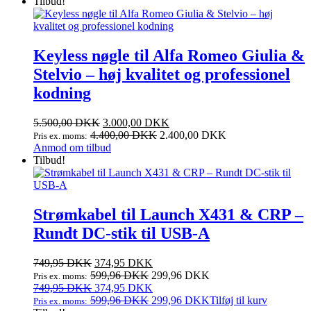
4.000,00 DKK.
pris
2.500,00 DKK.
pris
Tilbud!
var:
er:
4.000,00 DKK.
2.500,00 DKK.
Keyless nøgle til Alfa Romeo Giulia &
Stelvio – høj kvalitet og professionel
kodning
Den
Den
5.500,00
DKK
3.000,00
DKK
oprindelige
aktuelle
4.400,00
DKK
2.400,00
DKK
Pris ex. moms:
pris
pris
Anmod om tilbud
var:
er:
Tilbud!
5.500,00 DKK.
3.000,00 DKK.
Strømkabel til Launch X431 & CRP –
Rundt DC‑stik til USB‑A
Den
Den
749,95
DKK
374,95
DKK
oprindelige
aktuelle
599,96
DKK
299,96
DKK
Pris ex. moms:
pris
Den
pris
Den
749,95
DKK
374,95
DKK
var:
oprindelige
er:
aktuelle
599,96
DKK
299,96
DKK
Tilføj til kurv
Pris ex. moms: