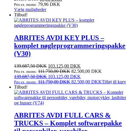
oprindelige
aktuelle
79,96
DKK
Pris ex. moms:
pris
Dette
pris
Vælg muligheder
var:
vare
er:
Tilbud!
299,95 DKK.
har
99,95 DKK.
flere
varianter.
Mulighederne
ABRITES AVDI KEY PLUS –
kan
komplet nøgleprogrammeringspakke
vælges
på
(V30)
varesiden
Den
Den
139.687,50
DKK
103.125,00
DKK
oprindelige
aktuelle
111.750,00
DKK
82.500,00
DKK
Pris ex. moms:
pris
Den
pris
Den
139.687,50
DKK
103.125,00
DKK
var:
oprindelige
er:
aktuelle
111.750,00
DKK
82.500,00
DKK
Tilføj til kurv
Pris ex. moms:
139.687,50 DKK.
pris
103.125,00 DKK.
pris
Tilbud!
var:
er:
139.687,50 DKK.
103.125,00 DKK.
ABRITES AVDI FULL CARS &
TRUCKS – Komplet softwarepakke