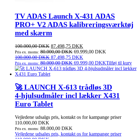
TV ADAS Launch X-431 ADAS
PRO+ V2 ADAS kalibreringsværktøj
med skærm
Den
Den
100.000,00
DKK
87.498,75
DKK
oprindelige
aktuelle
80.000,00
DKK
69.999,00
DKK
Pris ex. moms:
pris
Den
pris
Den
100.000,00
DKK
87.498,75
DKK
var:
oprindelige
er:
aktuelle
80.000,00
DKK
69.999,00
DKK
Tilføj til kurv
Pris ex. moms:
100.000,00 DKK.
pris
87.498,75 DKK.
pris
var:
er:
100.000,00 DKK.
87.498,75 DKK.
🚀 LAUNCH X‑613 trådløs 3D
4‑hjulsudmåler incl lækker X431
Euro Tablet
Vejledene udsalgs pris, kontakt os for kampange priser
110.000,00
DKK
88.000,00
DKK
Pris ex. moms:
Vejledene udsalgs pris, kontakt os for kampange priser