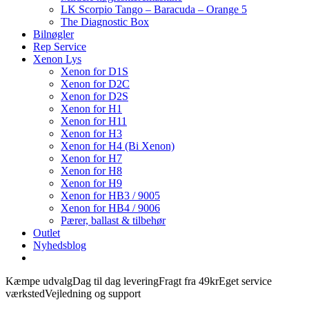
LK Scorpio Tango – Baracuda – Orange 5
The Diagnostic Box
Bilnøgler
Rep Service
Xenon Lys
Xenon for D1S
Xenon for D2C
Xenon for D2S
Xenon for H1
Xenon for H11
Xenon for H3
Xenon for H4 (Bi Xenon)
Xenon for H7
Xenon for H8
Xenon for H9
Xenon for HB3 / 9005
Xenon for HB4 / 9006
Pærer, ballast & tilbehør
Outlet
Nyhedsblog
Kæmpe udvalg
Dag til dag levering
Fragt fra 49kr
Eget service
værksted
Vejledning og support