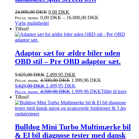
24.000,00
DKK
0,00
DKK
0,00
DKK
–
16.000,00
DKK
Pris ex. moms:
Dette
Vælg muligheder
vare
Tilbud!
har
flere
varianter.
Mulighederne
Adaptor sæt for ældre biler uden
kan
OBD stil – Pre OBD adaptor sæt.
vælges
på
varesiden
Den
Den
5.625,00
DKK
2.499,95
DKK
oprindelige
aktuelle
4.500,00
DKK
1.999,96
DKK
Pris ex. moms:
pris
Den
pris
Den
5.625,00
DKK
2.499,95
DKK
var:
oprindelige
er:
aktuelle
4.500,00
DKK
1.999,96
DKK
Tilføj til kurv
Pris ex. moms:
5.625,00 DKK.
pris
2.499,95 DKK.
pris
Tilbud!
var:
er:
5.625,00 DKK.
2.499,95 DKK.
Bulldog Mini Turbo Multimærke bil
& El bil diagnose tester med dansk