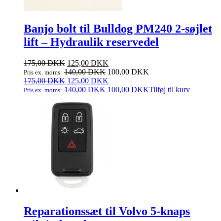
Banjo bolt til Bulldog PM240 2‑søjlet
lift – Hydraulik reservedel
Den
Den
175,00
DKK
125,00
DKK
oprindelige
aktuelle
140,00
DKK
100,00
DKK
Pris ex. moms:
pris
Den
pris
Den
175,00
DKK
125,00
DKK
var:
oprindelige
er:
aktuelle
140,00
DKK
100,00
DKK
Tilføj til kurv
Pris ex. moms:
175,00 DKK.
pris
125,00 DKK.
pris
var:
er:
175,00 DKK.
125,00 DKK.
Reparationssæt til Volvo 5‑knaps