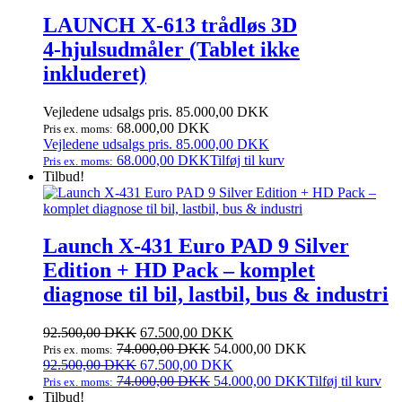
LAUNCH X‑613 trådløs 3D
4‑hjulsudmåler (Tablet ikke
inkluderet)
Vejledene udsalgs pris.
85.000,00
DKK
68.000,00
DKK
Pris ex. moms:
Vejledene udsalgs pris.
85.000,00
DKK
68.000,00
DKK
Tilføj til kurv
Pris ex. moms:
Tilbud!
Launch X‑431 Euro PAD 9 Silver
Edition + HD Pack – komplet
diagnose til bil, lastbil, bus & industri
Den
Den
92.500,00
DKK
67.500,00
DKK
oprindelige
aktuelle
74.000,00
DKK
54.000,00
DKK
Pris ex. moms:
pris
Den
pris
Den
92.500,00
DKK
67.500,00
DKK
var:
oprindelige
er:
aktuelle
74.000,00
DKK
54.000,00
DKK
Tilføj til kurv
Pris ex. moms:
92.500,00 DKK.
pris
67.500,00 DKK.
pris
Tilbud!