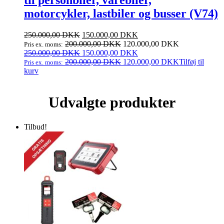
til personbiler, varebiler,
motorcykler, lastbiler og busser (V74)
Den
Den
250.000,00
DKK
150.000,00
DKK
oprindelige
aktuelle
200.000,00
DKK
120.000,00
DKK
Pris ex. moms:
pris
Den
pris
Den
250.000,00
DKK
150.000,00
DKK
var:
oprindelige
er:
aktuelle
200.000,00
DKK
120.000,00
DKK
Tilføj til
Pris ex. moms:
250.000,00 DKK.
pris
150.000,00 DKK.
pris
kurv
var:
er:
250.000,00 DKK.
150.000,00 DKK.
Udvalgte produkter
Tilbud!