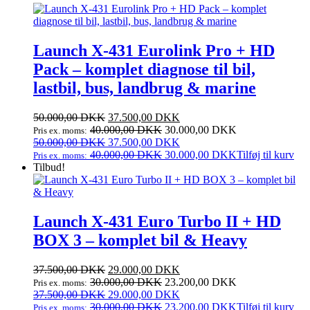
var:
er:
92.500,00 DKK.
67.500,00 DKK.
Launch X‑431 Eurolink Pro + HD
Pack – komplet diagnose til bil,
lastbil, bus, landbrug & marine
Den
Den
50.000,00
DKK
37.500,00
DKK
oprindelige
aktuelle
40.000,00
DKK
30.000,00
DKK
Pris ex. moms:
pris
Den
pris
Den
50.000,00
DKK
37.500,00
DKK
var:
oprindelige
er:
aktuelle
40.000,00
DKK
30.000,00
DKK
Tilføj til kurv
Pris ex. moms:
50.000,00 DKK.
pris
37.500,00 DKK.
pris
Tilbud!
var:
er:
50.000,00 DKK.
37.500,00 DKK.
Launch X‑431 Euro Turbo II + HD
BOX 3 – komplet bil & Heavy
Den
Den
37.500,00
DKK
29.000,00
DKK
oprindelige
aktuelle
30.000,00
DKK
23.200,00
DKK
Pris ex. moms:
pris
Den
pris
Den
37.500,00
DKK
29.000,00
DKK
var:
oprindelige
er:
aktuelle
30.000,00
DKK
23.200,00
DKK
Tilføj til kurv
Pris ex. moms: