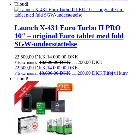
37.500,00 DKK.
pris
29.000,00 DKK.
pris
Tilbud!
var:
er:
37.500,00 DKK.
29.000,00 DKK.
Launch X‑431 Euro Turbo II PRO
10″ – original Euro tablet med fuld
SGW‑understøttelse
Den
Den
22.500,00
DKK
14.000,00
DKK
oprindelige
aktuelle
18.000,00
DKK
11.200,00
DKK
Pris ex. moms:
pris
Den
pris
Den
22.500,00
DKK
14.000,00
DKK
var:
oprindelige
er:
aktuelle
18.000,00
DKK
11.200,00
DKK
Tilføj til kurv
Pris ex. moms:
22.500,00 DKK.
pris
14.000,00 DKK.
pris
Tilbud!
var:
er:
22.500,00 DKK.
14.000,00 DKK.