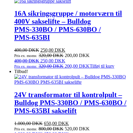
var:
er:
500,00 DKK.
200,00 DKK.
16A sikringsgruppe / motorværn til
400V sakselifte – Bulldog
PMS‑330BO / PMS‑630BO /
PMS‑635BI
Den
Den
400,00
DKK
250,00
DKK
oprindelige
aktuelle
320,00
DKK
200,00
DKK
Pris ex. moms:
pris
Den
pris
Den
400,00
DKK
250,00
DKK
var:
oprindelige
er:
aktuelle
320,00
DKK
200,00
DKK
Tilføj til kurv
Pris ex. moms:
400,00 DKK.
pris
250,00 DKK.
pris
Tilbud!
var:
er:
400,00 DKK.
250,00 DKK.
24V transformator til kontrolpult –
Bulldog PMS‑330BO / PMS‑630BO /
PMS‑635BI sakselift
Den
Den
1.000,00
DKK
650,00
DKK
oprindelige
aktuelle
800,00
DKK
520,00
DKK
Pris ex. moms: