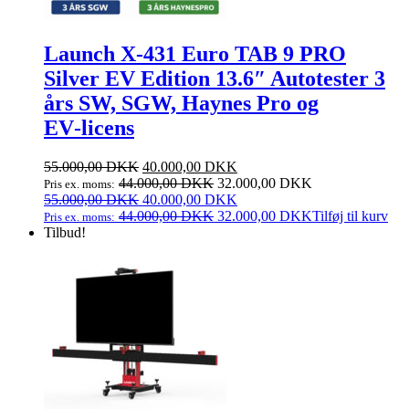
Launch X‑431 Euro TAB 9 PRO
Silver EV Edition 13.6″ Autotester 3
års SW, SGW, Haynes Pro og
EV‑licens
Den
Den
55.000,00
DKK
40.000,00
DKK
oprindelige
aktuelle
44.000,00
DKK
32.000,00
DKK
Pris ex. moms:
pris
Den
pris
Den
55.000,00
DKK
40.000,00
DKK
var:
oprindelige
er:
aktuelle
44.000,00
DKK
32.000,00
DKK
Tilføj til kurv
Pris ex. moms:
55.000,00 DKK.
pris
40.000,00 DKK.
pris
Tilbud!
var:
er:
55.000,00 DKK.
40.000,00 DKK.