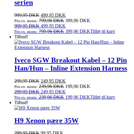
serien
Den
Den
999,95
DKK
499,95
DKK
oprindelige
aktuelle
799,96
DKK
399,96
DKK
Pris ex. moms:
pris
Den
pris
Den
999,95
DKK
499,95
DKK
var:
oprindelige
er:
aktuelle
799,96
DKK
399,96
DKK
Tilføj til kurv
Pris ex. moms:
999,95 DKK.
pris
499,95 DKK.
pris
Tilbud!
var:
er:
999,95 DKK.
499,95 DKK.
Iveco SGW Breakout Kabel – 12 Pin
Han/Hun – Inline Extension Harness
Den
Den
299,95
DKK
249,95
DKK
oprindelige
aktuelle
239,96
DKK
199,96
DKK
Pris ex. moms:
pris
Den
pris
Den
299,95
DKK
249,95
DKK
var:
oprindelige
er:
aktuelle
239,96
DKK
199,96
DKK
Tilføj til kurv
Pris ex. moms:
299,95 DKK.
pris
249,95 DKK.
pris
Tilbud!
var:
er:
299,95 DKK.
249,95 DKK.
H9 Xenon pære 35W
Den
Den
299,95
DKK
99,95
DKK