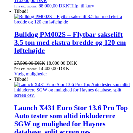
110.000,00
DKK
88.000,00
DKK
Tilføj til kurv
Pris ex. moms:
Tilbud!
Bulldog PM002S – Flytbar sakselift
3.5 ton med ekstra bredde og 120 cm
løftehøjde
Den
Den
27.500,00
DKK
18.000,00
DKK
oprindelige
aktuelle
14.400,00
DKK
Pris ex. moms:
pris
Dette
pris
Vælg muligheder
var:
vare
er:
Tilbud!
27.500,00 DKK.
har
18.000,00 DKK.
flere
varianter.
Mulighederne
kan
Launch X431 Euro Stor 13.6 Pro Top
vælges
Auto tester som altid inkluderere
på
varesiden
SGW og mulighed for Haynes
database. split screen osv.