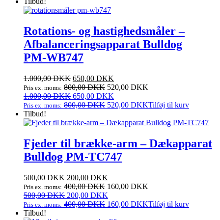
749,95 DKK.
pris
374,95 DKK.
pris
Tilbud!
var:
er:
749,95 DKK.
374,95 DKK.
Rotations- og hastighedsmåler –
Afbalanceringsapparat Bulldog
PM‑WB747
Den
Den
1.000,00
DKK
650,00
DKK
oprindelige
aktuelle
800,00
DKK
520,00
DKK
Pris ex. moms:
pris
Den
pris
Den
1.000,00
DKK
650,00
DKK
var:
oprindelige
er:
aktuelle
800,00
DKK
520,00
DKK
Tilføj til kurv
Pris ex. moms:
1.000,00 DKK.
pris
650,00 DKK.
pris
Tilbud!
var:
er:
1.000,00 DKK.
650,00 DKK.
Fjeder til brække‑arm – Dækapparat
Bulldog PM‑TC747
Den
Den
500,00
DKK
200,00
DKK
oprindelige
aktuelle
400,00
DKK
160,00
DKK
Pris ex. moms:
pris
Den
pris
Den
500,00
DKK
200,00
DKK
var:
oprindelige
er:
aktuelle
400,00
DKK
160,00
DKK
Tilføj til kurv
Pris ex. moms:
500,00 DKK.
pris
200,00 DKK.
pris
Tilbud!