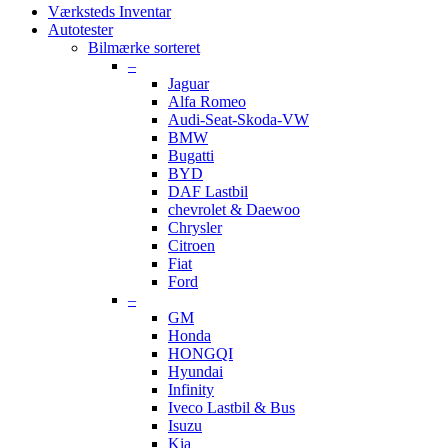
Værksteds Inventar
Autotester
Bilmærke sorteret
–
Jaguar
Alfa Romeo
Audi-Seat-Skoda-VW
BMW
Bugatti
BYD
DAF Lastbil
chevrolet & Daewoo
Chrysler
Citroen
Fiat
Ford
–
GM
Honda
HONGQI
Hyundai
Infinity
Iveco Lastbil & Bus
Isuzu
Kia