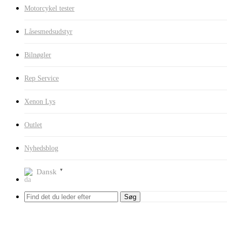
Motorcykel tester
Låsesmedsudstyr
Bilnøgler
Rep Service
Xenon Lys
Outlet
Nyhedsblog
Dansk
▼
Søg