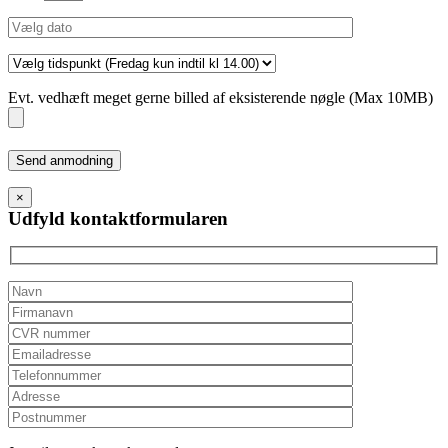
Evt. vedhæft meget gerne billed af eksisterende nøgle (Max 10MB)
Please
leave
this
×
field
Udfyld kontaktformularen
empty.