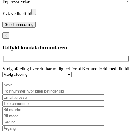
Fejlbeskrivelse
Evt. vedhæft fil
Please
leave
this
×
field
empty.
Udfyld kontaktformularen
Vælg afdeling hvor du har mulighed for at Komme forbi med din bil