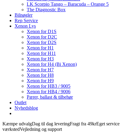
LK Scorpio Tango – Baracuda – Orange 5
The Diagnostic Box
Bilnøgler
Rep Service
Xenon Lys
Xenon for D1S
Xenon for D2C
Xenon for D2S
Xenon for H1
Xenon for H11
Xenon for H3
Xenon for H4 (Bi Xenon)
Xenon for H7
Xenon for H8
Xenon for H9
Xenon for HB3 / 9005
Xenon for HB4 / 9006
Pærer, ballast & tilbehør
Outlet
Nyhedsblog
Kæmpe udvalg
Dag til dag levering
Fragt fra 49kr
Eget service
værksted
Vejledning og support