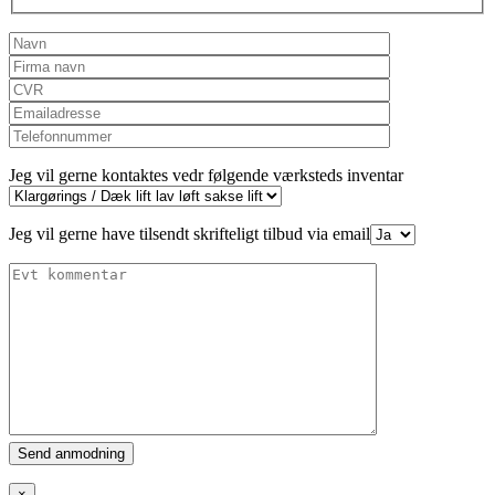
Jeg vil gerne kontaktes vedr følgende værksteds inventar
Jeg vil gerne have tilsendt skrifteligt tilbud via email
Please
leave
this
×