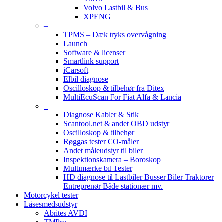
Volvo Lastbil & Bus
XPENG
–
TPMS – Dæk tryks overvågning
Launch
Software & licenser
Smartlink support
iCarsoft
Elbil diagnose
Oscilloskop & tilbehør fra Ditex
MultiEcuScan For Fiat Alfa & Lancia
–
Diagnose Kabler & Stik
Scantool.net & andet OBD udstyr
Oscilloskop & tilbehør
Røggas tester CO-måler
Andet måleudstyr til biler
Inspektionskamera – Boroskop
Multimærke bil Tester
HD diagnose til Lastbiler Busser Biler Traktorer
Entreprenør Både stationær mv.
Motorcykel tester
Låsesmedsudstyr
Abrites AVDI
TMPro