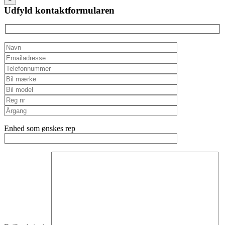
field
Udfyld kontaktformularen
empty.
Enhed som ønskes rep