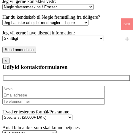
Jeg vil gerne kontaktes vedr:
Har du kendtskab til Nøgle fremstilling fra tidligere?
DKK
Jeg vil gerne have tilsendt information:
Please
leave
this
×
field
Udfyld kontaktformularen
empty.
Hvad er testerens formål/Prisramme
Antal bilmærker som skal kunne betjenes