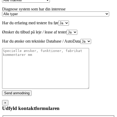
Diagnose system som har din interesse
Har du erfaring med testere fra før
Ønsker du tilbud på leje / lease af tester
Har du ønske om tekniske Database / AutoData
Please
leave
this
×
field
Udfyld kontaktformularen
empty.