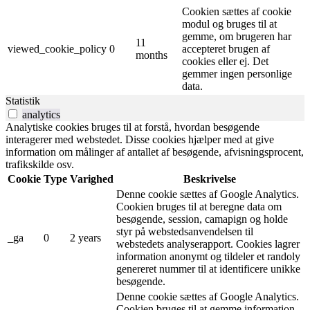
Cookien sættes af cookie
modul og bruges til at
gemme, om brugeren har
11
viewed_cookie_policy
0
accepteret brugen af ​​
months
cookies eller ej. Det
gemmer ingen personlige
data.
Statistik
analytics
Analytiske cookies bruges til at forstå, hvordan besøgende
interagerer med webstedet. Disse cookies hjælper med at give
information om målinger af antallet af besøgende, afvisningsprocent,
trafikskilde osv.
Cookie
Type
Varighed
Beskrivelse
Denne cookie sættes af Google Analytics.
Cookien bruges til at beregne data om
besøgende, session, camapign og holde
styr på webstedsanvendelsen til
_ga
0
2 years
webstedets analyserapport. Cookies lagrer
information anonymt og tildeler et randoly
genereret nummer til at identificere unikke
besøgende.
Denne cookie sættes af Google Analytics.
Cookien bruges til at gemme information