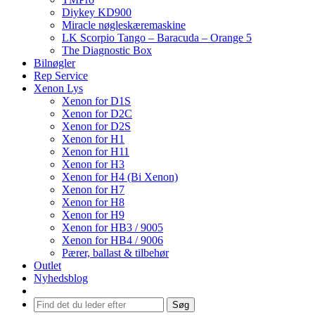
Diykey KD900
Miracle nøgleskæremaskine
LK Scorpio Tango – Baracuda – Orange 5
The Diagnostic Box
Bilnøgler
Rep Service
Xenon Lys
Xenon for D1S
Xenon for D2C
Xenon for D2S
Xenon for H1
Xenon for H11
Xenon for H3
Xenon for H4 (Bi Xenon)
Xenon for H7
Xenon for H8
Xenon for H9
Xenon for HB3 / 9005
Xenon for HB4 / 9006
Pærer, ballast & tilbehør
Outlet
Nyhedsblog
Søg