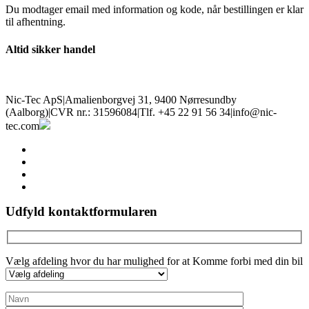
Du modtager email med information og kode, når bestillingen er klar
til afhentning.
Altid sikker handel
Nic-Tec ApS
|
Amalienborgvej 31, 9400 Nørresundby
(Aalborg)
|
CVR nr.: 31596084
|
Tlf. +45 22 91 56 34
|
info@nic-
tec.com
facebook
linkedin
youtube
instagram
Udfyld kontaktformularen
Vælg afdeling hvor du har mulighed for at Komme forbi med din bil