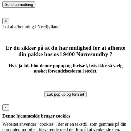
Please
leave
this
field
×
empty.
Lokal afhentning i Nordjylland
Er du sikker på at du har mulighed for at afhente
din pakke hos os i 9400 Nørresundby ?
Hvis ja luk blot denne popup og fortsæt, hvis ikke så vælg
ønsket forsendelsesform i stedet.
Luk pop up og fortsæt
×
Denne hjemmeside bruger cookies
Websitet anvender ”cookies”, der er en tekstfil, som gemmes på din
computer, mobil el. tilsvarende med det formål at genkende den,