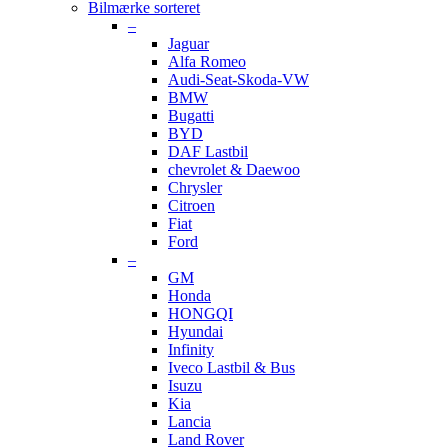
Bilmærke sorteret
–
Jaguar
Alfa Romeo
Audi-Seat-Skoda-VW
BMW
Bugatti
BYD
DAF Lastbil
chevrolet & Daewoo
Chrysler
Citroen
Fiat
Ford
–
GM
Honda
HONGQI
Hyundai
Infinity
Iveco Lastbil & Bus
Isuzu
Kia
Lancia
Land Rover