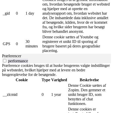
om, hvordan besøgende bruger et websted
og hjælper med at oprette en
_gid
0
1 day
analyserapport om, hvordan websitet har
det. De indsamlede data inklusive antallet
af besøgende, kilden, hvor de er kommet
fra, og hvilke sider brugeren har besøgt
bliver behandlet anonymt.
Denne cookie sættes af Youtube og
30
registrerer et unikt ID til sporing af
GPS
0
minutes
brugere baseret på deres geografiske
placering.
Præferencer
performance
Præference cookies bruges til at huske brugerens valgte indstillinger
på webstedet, hvilket hjælper med at levere en bedre
brugeroplevelse for de besøgende.
Cookie
Type
Varighed
Beskrivelse
Denne Cookie sættes af
Zopim. Den gemmer et
__zlcmid
0
1 year
unikt bruger ID, som
benyttes af chat
funktionen.
Denne cookies er