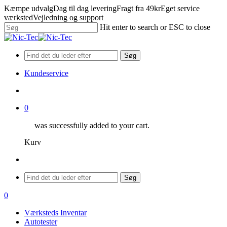
Skip
Kæmpe udvalg
Dag til dag levering
Fragt fra 49kr
Eget service
to
værksted
Vejledning og support
main
Hit enter to search or ESC to close
content
Close
Search
Søg
Kundeservice
search
0
was successfully added to your cart.
Kurv
Menu
Søg
search
0
Menu
Værksteds Inventar
Autotester