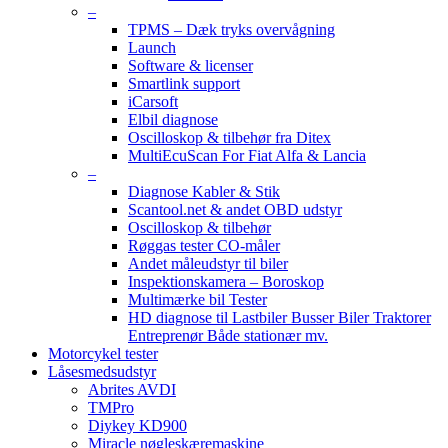
–
TPMS – Dæk tryks overvågning
Launch
Software & licenser
Smartlink support
iCarsoft
Elbil diagnose
Oscilloskop & tilbehør fra Ditex
MultiEcuScan For Fiat Alfa & Lancia
–
Diagnose Kabler & Stik
Scantool.net & andet OBD udstyr
Oscilloskop & tilbehør
Røggas tester CO-måler
Andet måleudstyr til biler
Inspektionskamera – Boroskop
Multimærke bil Tester
HD diagnose til Lastbiler Busser Biler Traktorer
Entreprenør Både stationær mv.
Motorcykel tester
Låsesmedsudstyr
Abrites AVDI
TMPro
Diykey KD900
Miracle nøgleskæremaskine