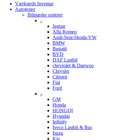
Værksteds Inventar
Autotester
Bilmærke sorteret
–
Jaguar
Alfa Romeo
Audi-Seat-Skoda-VW
BMW
Bugatti
BYD
DAF Lastbil
chevrolet & Daewoo
Chrysler
Citroen
Fiat
Ford
–
GM
Honda
HONGQI
Hyundai
Infinity
Iveco Lastbil & Bus
Isuzu
Kia