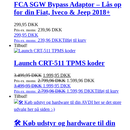
FCA SGW Bypass Adaptor – Lås op
for din Fiat, Iveco & Jeep 2018+
299,95
DKK
239,96
DKK
Pris ex. moms:
299,95
DKK
239,96
DKK
Tilføj til kurv
Pris ex. moms:
Tilbud!
Launch CRT-511 TPMS koder
Den
Den
3.499,95
DKK
1.999,95
DKK
oprindelige
aktuelle
2.799,96
DKK
1.599,96
DKK
Pris ex. moms:
pris
Den
pris
Den
3.499,95
DKK
1.999,95
DKK
var:
oprindelige
er:
aktuelle
2.799,96
DKK
1.599,96
DKK
Tilføj til kurv
Pris ex. moms:
3.499,95 DKK.
pris
1.999,95 DKK.
pris
Tilbud!
var:
er:
3.499,95 DKK.
1.999,95 DKK.
🛠️ Køb udstyr og hardware til din