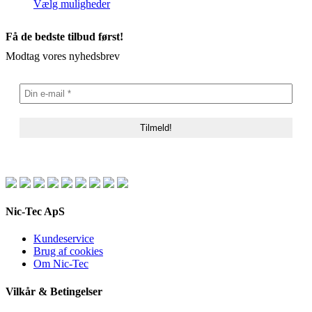
Dette
Vælg muligheder
vare
har
Få de bedste tilbud først!
flere
varianter.
Modtag vores nyhedsbrev
Mulighederne
kan
vælges
på
varesiden
Nic-Tec ApS
Kundeservice
Brug af cookies
Om Nic-Tec
Vilkår & Betingelser