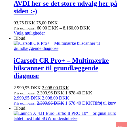
AVDI her se det store udvalg her på
siden :-)
93,75
DKK
75,00
DKK
60,00
DKK
–
8.160,00
DKK
Pris ex. moms:
Dette
Vælg muligheder
vare
Tilbud!
har
flere
varianter.
Mulighederne
iCarsoft CR Pro+ – Multimærke
kan
bilscanner til grundlæggende
vælges
på
diagnose
varesiden
Den
Den
2.999,95
DKK
2.098,00
DKK
oprindelige
aktuelle
2.399,96
DKK
1.678,40
DKK
Pris ex. moms:
pris
Den
pris
Den
2.999,95
DKK
2.098,00
DKK
var:
oprindelige
er:
aktuelle
2.399,96
DKK
1.678,40
DKK
Tilføj til kurv
Pris ex. moms:
2.999,95 DKK.
pris
2.098,00 DKK.
pris
Tilbud!
var:
er:
2.999,95 DKK.
2.098,00 DKK.