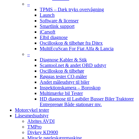
–
TPMS – Dæk tryks overvågning
Launch
Software & licenser
Smartlink support
iCarsoft
Elbil diagnose
Oscilloskop & tilbehør fra Ditex
MultiEcuScan For Fiat Alfa & Lancia
–
Diagnose Kabler & Stik
Scantool.net & andet OBD udstyr
Oscilloskop & tilbehør
Røggas tester CO-måler
Andet måleudstyr til biler
Inspektionskamera – Boroskop
Multimærke bil Tester
HD diagnose til Lastbiler Busser Biler Traktorer
Entreprenør Både stationær mv.
Motorcykel tester
Låsesmedsudstyr
Abrites AVDI
TMPro
Diykey KD900
Miracle nøgleskæremaskine