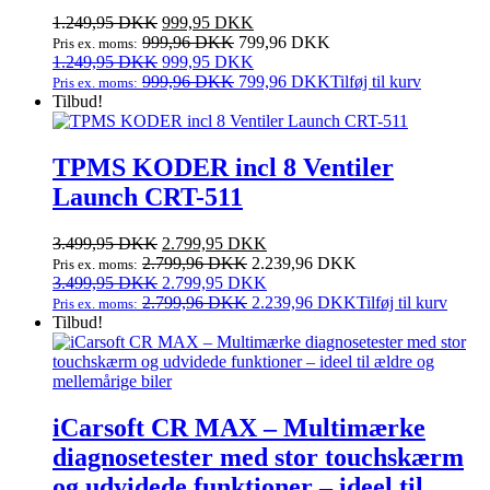
Den
Den
1.249,95
DKK
999,95
DKK
oprindelige
aktuelle
999,96
DKK
799,96
DKK
Pris ex. moms:
pris
Den
pris
Den
1.249,95
DKK
999,95
DKK
var:
oprindelige
er:
aktuelle
999,96
DKK
799,96
DKK
Tilføj til kurv
Pris ex. moms:
1.249,95 DKK.
pris
999,95 DKK.
pris
Tilbud!
var:
er:
1.249,95 DKK.
999,95 DKK.
TPMS KODER incl 8 Ventiler
Launch CRT-511
Den
Den
3.499,95
DKK
2.799,95
DKK
oprindelige
aktuelle
2.799,96
DKK
2.239,96
DKK
Pris ex. moms:
pris
Den
pris
Den
3.499,95
DKK
2.799,95
DKK
var:
oprindelige
er:
aktuelle
2.799,96
DKK
2.239,96
DKK
Tilføj til kurv
Pris ex. moms:
3.499,95 DKK.
pris
2.799,95 DKK.
pris
Tilbud!
var:
er:
3.499,95 DKK.
2.799,95 DKK.
iCarsoft CR MAX – Multimærke
diagnosetester med stor touchskærm
og udvidede funktioner – ideel til