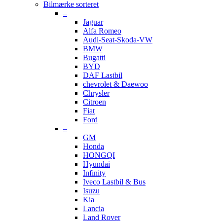
Bilmærke sorteret
–
Jaguar
Alfa Romeo
Audi-Seat-Skoda-VW
BMW
Bugatti
BYD
DAF Lastbil
chevrolet & Daewoo
Chrysler
Citroen
Fiat
Ford
–
GM
Honda
HONGQI
Hyundai
Infinity
Iveco Lastbil & Bus
Isuzu
Kia
Lancia
Land Rover