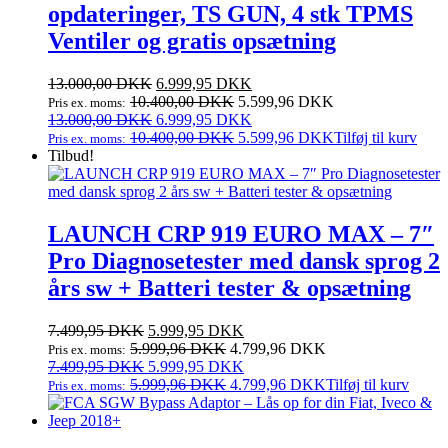
opdateringer, TS GUN, 4 stk TPMS
Ventiler og gratis opsætning
Den
Den
13.000,00
DKK
6.999,95
DKK
oprindelige
aktuelle
10.400,00
DKK
5.599,96
DKK
Pris ex. moms:
pris
Den
pris
Den
13.000,00
DKK
6.999,95
DKK
var:
oprindelige
er:
aktuelle
10.400,00
DKK
5.599,96
DKK
Tilføj til kurv
Pris ex. moms:
13.000,00 DKK.
pris
6.999,95 DKK.
pris
Tilbud!
var:
er:
13.000,00 DKK.
6.999,95 DKK.
LAUNCH CRP 919 EURO MAX – 7″
Pro Diagnosetester med dansk sprog 2
års sw + Batteri tester & opsætning
Den
Den
7.499,95
DKK
5.999,95
DKK
oprindelige
aktuelle
5.999,96
DKK
4.799,96
DKK
Pris ex. moms:
pris
Den
pris
Den
7.499,95
DKK
5.999,95
DKK
var:
oprindelige
er:
aktuelle
5.999,96
DKK
4.799,96
DKK
Tilføj til kurv
Pris ex. moms:
7.499,95 DKK.
pris
5.999,95 DKK.
pris
var:
er:
7.499,95 DKK.
5.999,95 DKK.