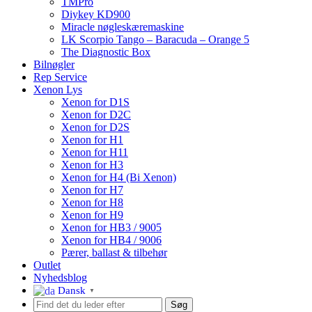
TMPro
Diykey KD900
Miracle nøgleskæremaskine
LK Scorpio Tango – Baracuda – Orange 5
The Diagnostic Box
Bilnøgler
Rep Service
Xenon Lys
Xenon for D1S
Xenon for D2C
Xenon for D2S
Xenon for H1
Xenon for H11
Xenon for H3
Xenon for H4 (Bi Xenon)
Xenon for H7
Xenon for H8
Xenon for H9
Xenon for HB3 / 9005
Xenon for HB4 / 9006
Pærer, ballast & tilbehør
Outlet
Nyhedsblog
Dansk
▼
Søg