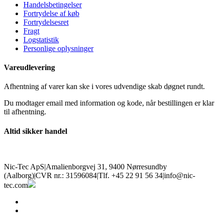
Handelsbetingelser
Fortrydelse af køb
Fortrydelsesret
Fragt
Logstatistik
Personlige oplysninger
Vareudlevering
Afhentning af varer kan ske i vores udvendige skab døgnet rundt.
Du modtager email med information og kode, når bestillingen er klar
til afhentning.
Altid sikker handel
Nic-Tec ApS
|
Amalienborgvej 31, 9400 Nørresundby
(Aalborg)
|
CVR nr.: 31596084
|
Tlf. +45 22 91 56 34
|
info@nic-
tec.com
facebook
linkedin