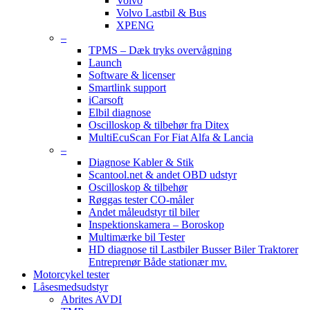
Volvo
Volvo Lastbil & Bus
XPENG
–
TPMS – Dæk tryks overvågning
Launch
Software & licenser
Smartlink support
iCarsoft
Elbil diagnose
Oscilloskop & tilbehør fra Ditex
MultiEcuScan For Fiat Alfa & Lancia
–
Diagnose Kabler & Stik
Scantool.net & andet OBD udstyr
Oscilloskop & tilbehør
Røggas tester CO-måler
Andet måleudstyr til biler
Inspektionskamera – Boroskop
Multimærke bil Tester
HD diagnose til Lastbiler Busser Biler Traktorer
Entreprenør Både stationær mv.
Motorcykel tester
Låsesmedsudstyr
Abrites AVDI