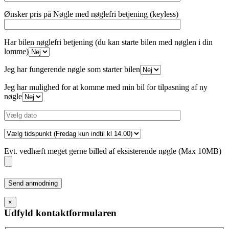
Ønsker pris på Nøgle med nøglefri betjening (keyless)
Har bilen nøglefri betjening (du kan starte bilen med nøglen i din
lomme)
Jeg har fungerende nøgle som starter bilen
Jeg har mulighed for at komme med min bil for tilpasning af ny
nøgle
Evt. vedhæft meget gerne billed af eksisterende nøgle (Max 10MB)
Please
leave
this
×
field
Udfyld kontaktformularen
empty.