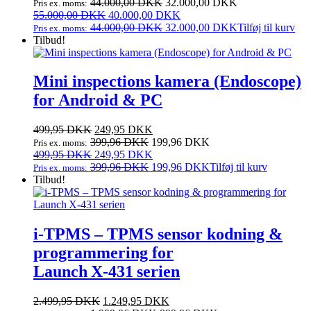
oprindelige
aktuelle
44.000,00
DKK
32.000,00
DKK
Pris ex. moms:
pris
Den
pris
Den
55.000,00
DKK
40.000,00
DKK
var:
oprindelige
er:
aktuelle
44.000,00
DKK
32.000,00
DKK
Tilføj til kurv
Pris ex. moms:
55.000,00 DKK.
pris
40.000,00 DKK.
pris
Tilbud!
var:
er:
55.000,00 DKK.
40.000,00 DKK.
Mini inspections kamera (Endoscope)
for Android & PC
Den
Den
499,95
DKK
249,95
DKK
oprindelige
aktuelle
399,96
DKK
199,96
DKK
Pris ex. moms:
pris
Den
pris
Den
499,95
DKK
249,95
DKK
var:
oprindelige
er:
aktuelle
399,96
DKK
199,96
DKK
Tilføj til kurv
Pris ex. moms:
499,95 DKK.
pris
249,95 DKK.
pris
Tilbud!
var:
er:
499,95 DKK.
249,95 DKK.
i‑TPMS – TPMS sensor kodning &
programmering for
Launch X‑431 serien
Den
Den
2.499,95
DKK
1.249,95
DKK