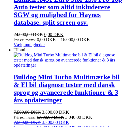
Auto tester som altid inkluderere
SGW og mulighed for Haynes
database. split screen osv.
24.000,00
DKK
0,00
DKK
0,00
DKK
–
16.000,00
DKK
Pris ex. moms:
Dette
Vælg muligheder
vare
Tilbud!
har
flere
varianter.
Mulighederne
kan
Bulldog Mini Turbo Multimærke bil
vælges
& El bil diagnose tester med dansk
på
varesiden
sprog og avancerede funktioner & 3
års opdateringer
Den
Den
7.500,00
DKK
3.800,00
DKK
oprindelige
aktuelle
6.000,00
DKK
3.040,00
DKK
Pris ex. moms:
pris
Den
pris
Den
7.500,00
DKK
3.800,00
DKK