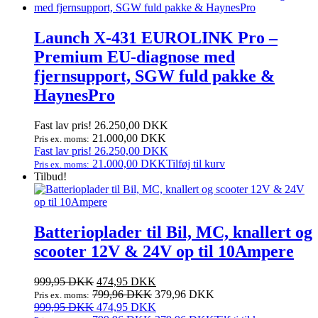
var:
er:
4.999,95 DKK.
2.799,95 DKK.
Launch X‑431 EUROLINK Pro –
Premium EU‑diagnose med
fjernsupport, SGW fuld pakke &
HaynesPro
Fast lav pris!
26.250,00
DKK
21.000,00
DKK
Pris ex. moms:
Fast lav pris!
26.250,00
DKK
21.000,00
DKK
Tilføj til kurv
Pris ex. moms:
Tilbud!
Batterioplader til Bil, MC, knallert og
scooter 12V & 24V op til 10Ampere
Den
Den
999,95
DKK
474,95
DKK
oprindelige
aktuelle
799,96
DKK
379,96
DKK
Pris ex. moms:
pris
Den
pris
Den
999,95
DKK
474,95
DKK