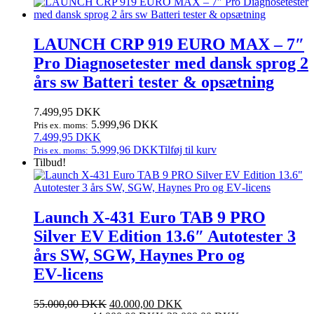
12.499,95 DKK.
pris
9.999,95 DKK.
pris
var:
er:
12.499,95 DKK.
9.999,95 DKK.
LAUNCH CRP 919 EURO MAX – 7″
Pro Diagnosetester med dansk sprog 2
års sw Batteri tester & opsætning
7.499,95
DKK
5.999,96
DKK
Pris ex. moms:
7.499,95
DKK
5.999,96
DKK
Tilføj til kurv
Pris ex. moms:
Tilbud!
Launch X‑431 Euro TAB 9 PRO
Silver EV Edition 13.6″ Autotester 3
års SW, SGW, Haynes Pro og
EV‑licens
Den
Den
55.000,00
DKK
40.000,00
DKK