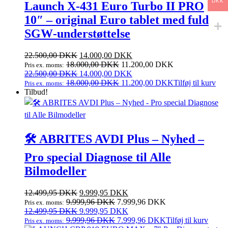
DKK
Launch X‑431 Euro Turbo II PRO
10″ – original Euro tablet med fuld
SGW‑understøttelse
Den
Den
22.500,00
DKK
14.000,00
DKK
oprindelige
aktuelle
18.000,00
DKK
11.200,00
DKK
Pris ex. moms:
pris
Den
pris
Den
22.500,00
DKK
14.000,00
DKK
var:
oprindelige
er:
aktuelle
18.000,00
DKK
11.200,00
DKK
Tilføj til kurv
Pris ex. moms:
22.500,00 DKK.
pris
14.000,00 DKK.
pris
Tilbud!
var:
er:
22.500,00 DKK.
14.000,00 DKK.
🛠️ ABRITES AVDI Plus – Nyhed –
Pro special Diagnose til Alle
Bilmodeller
Den
Den
12.499,95
DKK
9.999,95
DKK
oprindelige
aktuelle
9.999,96
DKK
7.999,96
DKK
Pris ex. moms:
pris
Den
pris
Den
12.499,95
DKK
9.999,95
DKK
var:
oprindelige
er:
aktuelle
9.999,96
DKK
7.999,96
DKK
Tilføj til kurv
Pris ex. moms: