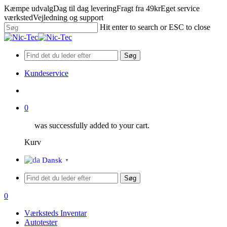
Skip
Kæmpe udvalg
Dag til dag levering
Fragt fra 49kr
Eget service
to
værksted
Vejledning og support
main
Hit enter to search or ESC to close
content
Close
Search
Søg
Kundeservice
search
0
was successfully added to your cart.
Kurv
Menu
Dansk
▼
Søg
search
0
Menu
Værksteds Inventar
Autotester