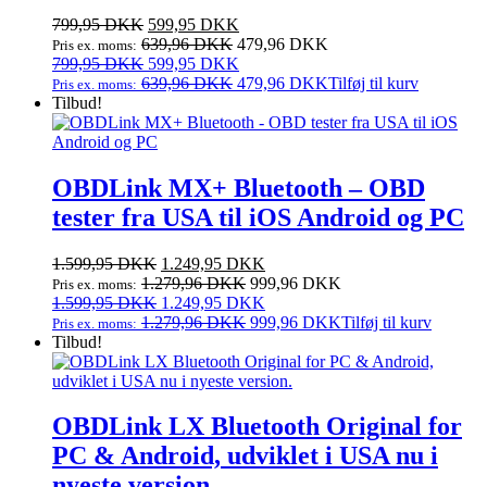
Den
Den
799,95
DKK
599,95
DKK
oprindelige
aktuelle
639,96
DKK
479,96
DKK
Pris ex. moms:
pris
Den
pris
Den
799,95
DKK
599,95
DKK
var:
oprindelige
er:
aktuelle
639,96
DKK
479,96
DKK
Tilføj til kurv
Pris ex. moms:
799,95 DKK.
pris
599,95 DKK.
pris
Tilbud!
var:
er:
799,95 DKK.
599,95 DKK.
OBDLink MX+ Bluetooth – OBD
tester fra USA til iOS Android og PC
Den
Den
1.599,95
DKK
1.249,95
DKK
oprindelige
aktuelle
1.279,96
DKK
999,96
DKK
Pris ex. moms:
pris
Den
pris
Den
1.599,95
DKK
1.249,95
DKK
var:
oprindelige
er:
aktuelle
1.279,96
DKK
999,96
DKK
Tilføj til kurv
Pris ex. moms:
1.599,95 DKK.
pris
1.249,95 DKK.
pris
Tilbud!
var:
er:
1.599,95 DKK.
1.249,95 DKK.
OBDLink LX Bluetooth Original for
PC & Android, udviklet i USA nu i
nyeste version.