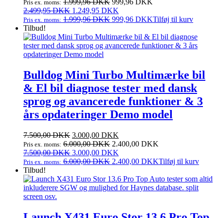
oprindelige
aktuelle
1.999,96
DKK
999,96
DKK
Pris ex. moms:
pris
Den
pris
Den
2.499,95
DKK
1.249,95
DKK
var:
oprindelige
er:
aktuelle
1.999,96
DKK
999,96
DKK
Tilføj til kurv
Pris ex. moms:
2.499,95 DKK.
pris
1.249,95 DKK.
pris
Tilbud!
var:
er:
2.499,95 DKK.
1.249,95 DKK.
Bulldog Mini Turbo Multimærke bil
& El bil diagnose tester med dansk
sprog og avancerede funktioner & 3
års opdateringer Demo model
Den
Den
7.500,00
DKK
3.000,00
DKK
oprindelige
aktuelle
6.000,00
DKK
2.400,00
DKK
Pris ex. moms:
pris
Den
pris
Den
7.500,00
DKK
3.000,00
DKK
var:
oprindelige
er:
aktuelle
6.000,00
DKK
2.400,00
DKK
Tilføj til kurv
Pris ex. moms:
7.500,00 DKK.
pris
3.000,00 DKK.
pris
Tilbud!
var:
er:
7.500,00 DKK.
3.000,00 DKK.
Launch X431 Euro Stor 13.6 Pro Top