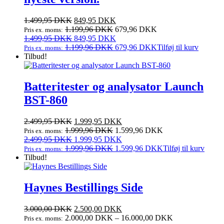
Den
Den
1.499,95
DKK
849,95
DKK
oprindelige
aktuelle
1.199,96
DKK
679,96
DKK
Pris ex. moms:
pris
Den
pris
Den
1.499,95
DKK
849,95
DKK
var:
oprindelige
er:
aktuelle
1.199,96
DKK
679,96
DKK
Tilføj til kurv
Pris ex. moms:
1.499,95 DKK.
pris
849,95 DKK.
pris
Tilbud!
var:
er:
1.499,95 DKK.
849,95 DKK.
Batteritester og analysator Launch
BST-860
Den
Den
2.499,95
DKK
1.999,95
DKK
oprindelige
aktuelle
1.999,96
DKK
1.599,96
DKK
Pris ex. moms:
pris
Den
pris
Den
2.499,95
DKK
1.999,95
DKK
var:
oprindelige
er:
aktuelle
1.999,96
DKK
1.599,96
DKK
Tilføj til kurv
Pris ex. moms:
2.499,95 DKK.
pris
1.999,95 DKK.
pris
Tilbud!
var:
er:
2.499,95 DKK.
1.999,95 DKK.
Haynes Bestillings Side
3.000,00
DKK
2.500,00
DKK
2.000,00
DKK
–
16.000,00
DKK
Pris ex. moms: