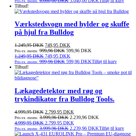
var:
oprindelige
er:
aktuelle
6.000,00
DKK
3.040,00
DKK
Tilføj til kurv
Pris ex. moms:
7.500,00 DKK.
pris
3.800,00 DKK.
pris
Tilbud!
var:
er:
7.500,00 DKK.
3.800,00 DKK.
Værkstedsvogn med hylder og skuffe
på hjul fra Bulldog
Den
Den
1.249,95
DKK
749,95
DKK
oprindelige
aktuelle
999,96
DKK
599,96
DKK
Pris ex. moms:
pris
Den
pris
Den
1.249,95
DKK
749,95
DKK
var:
oprindelige
er:
aktuelle
999,96
DKK
599,96
DKK
Tilføj til kurv
Pris ex. moms:
1.249,95 DKK.
pris
749,95 DKK.
pris
Tilbud!
var:
er:
1.249,95 DKK.
749,95 DKK.
Lækagedetektor med røg og
trykindikator fra Bulldog Tools.
Den
Den
4.999,95
DKK
2.799,95
DKK
oprindelige
aktuelle
3.999,96
DKK
2.239,96
DKK
Pris ex. moms:
pris
Den
pris
Den
4.999,95
DKK
2.799,95
DKK
var:
oprindelige
er:
aktuelle
3.999,96
DKK
2.239,96
DKK
Tilføj til kurv
Pris ex. moms:
4.999,95 DKK.
pris
2.799,95 DKK.
pris