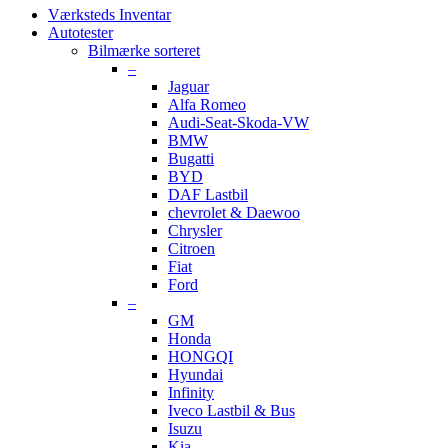
Værksteds Inventar
Autotester
Bilmærke sorteret
–
Jaguar
Alfa Romeo
Audi-Seat-Skoda-VW
BMW
Bugatti
BYD
DAF Lastbil
chevrolet & Daewoo
Chrysler
Citroen
Fiat
Ford
–
GM
Honda
HONGQI
Hyundai
Infinity
Iveco Lastbil & Bus
Isuzu
Kia