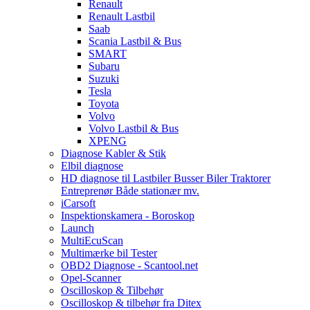
Renault
Renault Lastbil
Saab
Scania Lastbil & Bus
SMART
Subaru
Suzuki
Tesla
Toyota
Volvo
Volvo Lastbil & Bus
XPENG
Diagnose Kabler & Stik
Elbil diagnose
HD diagnose til Lastbiler Busser Biler Traktorer
Entreprenør Både stationær mv.
iCarsoft
Inspektionskamera - Boroskop
Launch
MultiEcuScan
Multimærke bil Tester
OBD2 Diagnose - Scantool.net
Opel-Scanner
Oscilloskop & Tilbehør
Oscilloskop & tilbehør fra Ditex