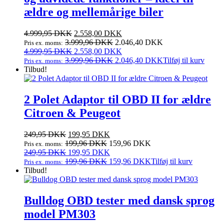
ældre og mellemårige biler
Den
Den
4.999,95
DKK
2.558,00
DKK
oprindelige
aktuelle
3.999,96
DKK
2.046,40
DKK
Pris ex. moms:
pris
Den
pris
Den
4.999,95
DKK
2.558,00
DKK
var:
oprindelige
er:
aktuelle
3.999,96
DKK
2.046,40
DKK
Tilføj til kurv
Pris ex. moms:
4.999,95 DKK.
pris
2.558,00 DKK.
pris
Tilbud!
var:
er:
4.999,95 DKK.
2.558,00 DKK.
2 Polet Adaptor til OBD II for ældre
Citroen & Peugeot
Den
Den
249,95
DKK
199,95
DKK
oprindelige
aktuelle
199,96
DKK
159,96
DKK
Pris ex. moms:
pris
Den
pris
Den
249,95
DKK
199,95
DKK
var:
oprindelige
er:
aktuelle
199,96
DKK
159,96
DKK
Tilføj til kurv
Pris ex. moms:
249,95 DKK.
pris
199,95 DKK.
pris
Tilbud!
var:
er:
249,95 DKK.
199,95 DKK.
Bulldog OBD tester med dansk sprog
model PM303