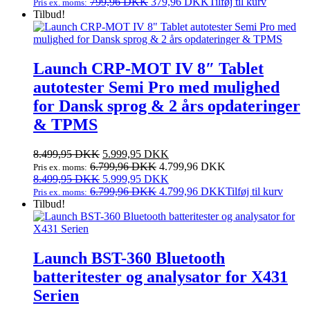
var:
oprindelige
er:
aktuelle
799,96
DKK
379,96
DKK
Tilføj til kurv
Pris ex. moms:
999,95 DKK.
pris
474,95 DKK.
pris
Tilbud!
var:
er:
999,95 DKK.
474,95 DKK.
Launch CRP-MOT IV 8″ Tablet
autotester Semi Pro med mulighed
for Dansk sprog & 2 års opdateringer
& TPMS
Den
Den
8.499,95
DKK
5.999,95
DKK
oprindelige
aktuelle
6.799,96
DKK
4.799,96
DKK
Pris ex. moms:
pris
Den
pris
Den
8.499,95
DKK
5.999,95
DKK
var:
oprindelige
er:
aktuelle
6.799,96
DKK
4.799,96
DKK
Tilføj til kurv
Pris ex. moms:
8.499,95 DKK.
pris
5.999,95 DKK.
pris
Tilbud!
var:
er:
8.499,95 DKK.
5.999,95 DKK.
Launch BST-360 Bluetooth
batteritester og analysator for X431
Serien