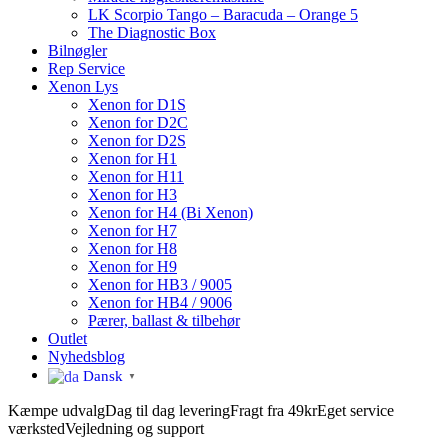
LK Scorpio Tango – Baracuda – Orange 5
The Diagnostic Box
Bilnøgler
Rep Service
Xenon Lys
Xenon for D1S
Xenon for D2C
Xenon for D2S
Xenon for H1
Xenon for H11
Xenon for H3
Xenon for H4 (Bi Xenon)
Xenon for H7
Xenon for H8
Xenon for H9
Xenon for HB3 / 9005
Xenon for HB4 / 9006
Pærer, ballast & tilbehør
Outlet
Nyhedsblog
Dansk
▼
Kæmpe udvalg
Dag til dag levering
Fragt fra 49kr
Eget service
værksted
Vejledning og support