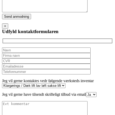
Please
leave
this
×
field
Udfyld kontaktformularen
empty.
Jeg vil gerne kontaktes vedr følgende værksteds inventar
Jeg vil gerne have tilsendt skrifteligt tilbud via email