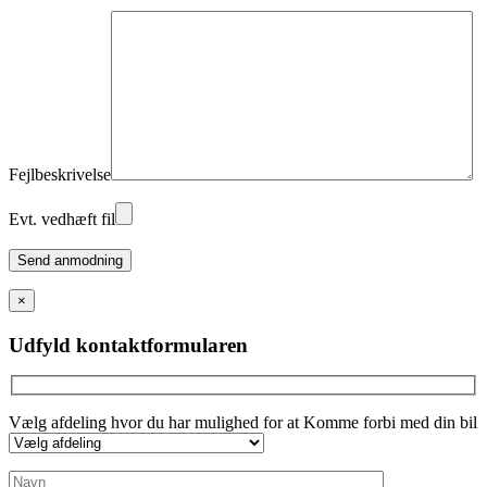
Fejlbeskrivelse
Evt. vedhæft fil
Please
leave
this
×
field
empty.
Udfyld kontaktformularen
Vælg afdeling hvor du har mulighed for at Komme forbi med din bil