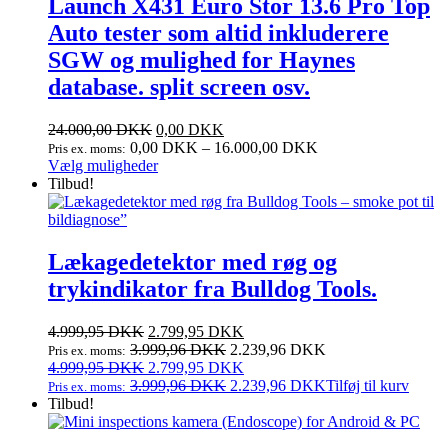
Launch X431 Euro Stor 13.6 Pro Top
Auto tester som altid inkluderere
SGW og mulighed for Haynes
database. split screen osv.
24.000,00
DKK
0,00
DKK
0,00
DKK
–
16.000,00
DKK
Pris ex. moms:
Dette
Vælg muligheder
vare
Tilbud!
har
flere
varianter.
Mulighederne
Lækagedetektor med røg og
kan
trykindikator fra Bulldog Tools.
vælges
på
varesiden
Den
Den
4.999,95
DKK
2.799,95
DKK
oprindelige
aktuelle
3.999,96
DKK
2.239,96
DKK
Pris ex. moms:
pris
Den
pris
Den
4.999,95
DKK
2.799,95
DKK
var:
oprindelige
er:
aktuelle
3.999,96
DKK
2.239,96
DKK
Tilføj til kurv
Pris ex. moms:
4.999,95 DKK.
pris
2.799,95 DKK.
pris
Tilbud!
var:
er:
4.999,95 DKK.
2.799,95 DKK.