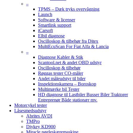
–
TPMS – Dæk tryks overvågning
Launch
Software & licenser
Smartlink support
iCarsoft
Elbil diagnose
Oscilloskop & tilbehør fra Ditex
MultiEcuScan For Fiat Alfa & Lancia
–
Diagnose Kabler & Stik
Scantool.net & andet OBD udstyr
Oscilloskop & tilbehør
Røggas tester CO-måler
Andet måleudstyr til biler
Inspektionskamera – Boroskop
Multimærke bil Tester
HD diagnose til Lastbiler Busser Biler Traktorer
Entreprenør Både stationær mv.
Motorcykel tester
Låsesmedsudstyr
Abrites AVDI
TMPro
Diykey KD900
Miracle nøgleskæremaskine