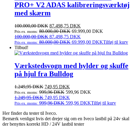
PRO+ V2 ADAS kalibreringsværktøj
med skærm
Den
Den
100.000,00
DKK
87.498,75
DKK
oprindelige
aktuelle
80.000,00
DKK
69.999,00
DKK
Pris ex. moms:
pris
Den
pris
Den
100.000,00
DKK
87.498,75
DKK
var:
oprindelige
er:
aktuelle
80.000,00
DKK
69.999,00
DKK
Tilføj til kurv
Pris ex. moms:
100.000,00 DKK.
pris
87.498,75 DKK.
pris
Tilbud!
var:
er:
100.000,00 DKK.
87.498,75 DKK.
Værkstedsvogn med hylder og skuffe
på hjul fra Bulldog
Den
Den
1.249,95
DKK
749,95
DKK
oprindelige
aktuelle
999,96
DKK
599,96
DKK
Pris ex. moms:
pris
Den
pris
Den
1.249,95
DKK
749,95
DKK
var:
oprindelige
er:
aktuelle
999,96
DKK
599,96
DKK
Tilføj til kurv
Pris ex. moms:
1.249,95 DKK.
pris
749,95 DKK.
pris
Her finder du tester til Iveco.
var:
er:
Bemærk venligst hvis det drejer sig om en Iveco lastbil på 24v skal
1.249,95 DKK.
749,95 DKK.
der benyttes korrekt HD / 24V lastbil tester