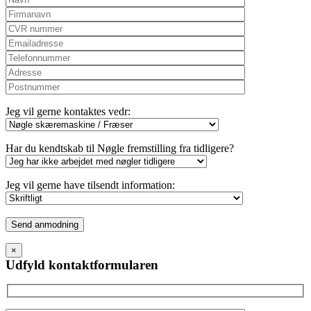
Jeg vil gerne kontaktes vedr:
Har du kendtskab til Nøgle fremstilling fra tidligere?
Jeg vil gerne have tilsendt information:
Please
leave
this
×
field
Udfyld kontaktformularen
empty.