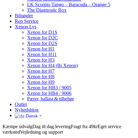
LK Scorpio Tango – Baracuda – Orange 5
The Diagnostic Box
Bilnøgler
Rep Service
Xenon Lys
Xenon for D1S
Xenon for D2C
Xenon for D2S
Xenon for H1
Xenon for H11
Xenon for H3
Xenon for H4 (Bi Xenon)
Xenon for H7
Xenon for H8
Xenon for H9
Xenon for HB3 / 9005
Xenon for HB4 / 9006
Pærer, ballast & tilbehør
Outlet
Nyhedsblog
Dansk
▼
Kæmpe udvalg
Dag til dag levering
Fragt fra 49kr
Eget service
værksted
Vejledning og support