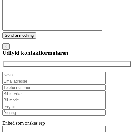
Please
leave
this
×
field
Udfyld kontaktformularen
empty.
Enhed som ønskes rep