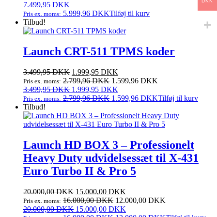
DKK
7.499,95
DKK
5.999,96
DKK
Tilføj til kurv
Pris ex. moms:
Tilbud!
Launch CRT-511 TPMS koder
Den
Den
3.499,95
DKK
1.999,95
DKK
oprindelige
aktuelle
2.799,96
DKK
1.599,96
DKK
Pris ex. moms:
pris
Den
pris
Den
3.499,95
DKK
1.999,95
DKK
var:
oprindelige
er:
aktuelle
2.799,96
DKK
1.599,96
DKK
Tilføj til kurv
Pris ex. moms:
3.499,95 DKK.
pris
1.999,95 DKK.
pris
Tilbud!
var:
er:
3.499,95 DKK.
1.999,95 DKK.
Launch HD BOX 3 – Professionelt
Heavy Duty udvidelsessæt til X‑431
Euro Turbo II & Pro 5
Den
Den
20.000,00
DKK
15.000,00
DKK
oprindelige
aktuelle
16.000,00
DKK
12.000,00
DKK
Pris ex. moms:
pris
Den
pris
Den
20.000,00
DKK
15.000,00
DKK