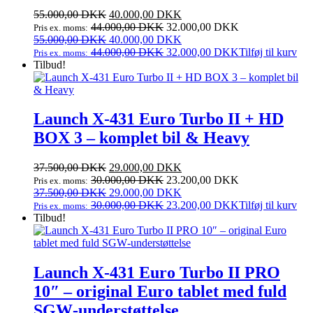
Den
Den
55.000,00
DKK
40.000,00
DKK
oprindelige
aktuelle
44.000,00
DKK
32.000,00
DKK
Pris ex. moms:
pris
Den
pris
Den
55.000,00
DKK
40.000,00
DKK
var:
oprindelige
er:
aktuelle
44.000,00
DKK
32.000,00
DKK
Tilføj til kurv
Pris ex. moms:
55.000,00 DKK.
pris
40.000,00 DKK.
pris
Tilbud!
var:
er:
55.000,00 DKK.
40.000,00 DKK.
Launch X‑431 Euro Turbo II + HD
BOX 3 – komplet bil & Heavy
Den
Den
37.500,00
DKK
29.000,00
DKK
oprindelige
aktuelle
30.000,00
DKK
23.200,00
DKK
Pris ex. moms:
pris
Den
pris
Den
37.500,00
DKK
29.000,00
DKK
var:
oprindelige
er:
aktuelle
30.000,00
DKK
23.200,00
DKK
Tilføj til kurv
Pris ex. moms:
37.500,00 DKK.
pris
29.000,00 DKK.
pris
Tilbud!
var:
er:
37.500,00 DKK.
29.000,00 DKK.
Launch X‑431 Euro Turbo II PRO
10″ – original Euro tablet med fuld
SGW‑understøttelse