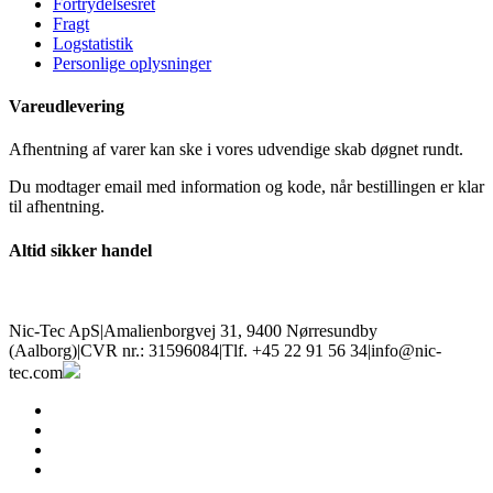
Fortrydelsesret
Fragt
Logstatistik
Personlige oplysninger
Vareudlevering
Afhentning af varer kan ske i vores udvendige skab døgnet rundt.
Du modtager email med information og kode, når bestillingen er klar
til afhentning.
Altid sikker handel
Nic-Tec ApS
|
Amalienborgvej 31, 9400 Nørresundby
(Aalborg)
|
CVR nr.: 31596084
|
Tlf. +45 22 91 56 34
|
info@nic-
tec.com
facebook
linkedin
youtube
instagram