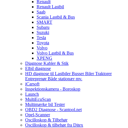
Renault
Renault Lastbil
Saab
Scania Lastbil & Bus
SMART
Subaru
Suzuki
Tesla
Toyota
Volvo
Volvo Lastbil & Bus
XPENG
Diagnose Kabler & Stik
Elbil diagnose
HD diagnose til Lastbiler Busser Biler Traktorer
Entreprenør Både stationær mv.
iCarsoft
Inspektionskamera - Boroskop
Launch
MultiEcuScan
Multimærke bil Tester
OBD2 Diagnose - Scantool.net
Opel-Scanner
Oscilloskop & Tilbehør
Oscilloskop & tilbehør fra Ditex