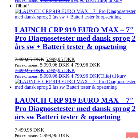
1.999,96
DKK
999,96
DKK
Tilføj til kurv
Pris ex. moms:
2.499,95 DKK.
pris
1.249,95 DKK.
pris
Tilbud!
var:
er:
2.499,95 DKK.
1.249,95 DKK.
LAUNCH CRP 919 EURO MAX – 7″
Pro Diagnosetester med dansk sprog 2
års sw + Batteri tester & opsætning
Den
Den
7.499,95
DKK
5.999,95
DKK
oprindelige
aktuelle
5.999,96
DKK
4.799,96
DKK
Pris ex. moms:
pris
Den
pris
Den
7.499,95
DKK
5.999,95
DKK
var:
oprindelige
er:
aktuelle
5.999,96
DKK
4.799,96
DKK
Tilføj til kurv
Pris ex. moms:
7.499,95 DKK.
pris
5.999,95 DKK.
pris
var:
er:
7.499,95 DKK.
5.999,95 DKK.
LAUNCH CRP 919 EURO MAX – 7″
Pro Diagnosetester med dansk sprog 2
års sw Batteri tester & opsætning
7.499,95
DKK
5.999,96
DKK
Pris ex. moms: