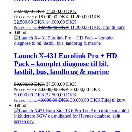
Den
Den
22.500,00
DKK
14.000,00
DKK
oprindelige
aktuelle
18.000,00
DKK
11.200,00
DKK
Pris ex. moms:
pris
Den
pris
Den
22.500,00
DKK
14.000,00
DKK
var:
oprindelige
er:
aktuelle
18.000,00
DKK
11.200,00
DKK
Tilføj til kurv
Pris ex. moms:
22.500,00 DKK.
pris
14.000,00 DKK.
pris
Tilbud!
var:
er:
22.500,00 DKK.
14.000,00 DKK.
Launch X‑431 Eurolink Pro + HD
Pack – komplet diagnose til bil,
lastbil, bus, landbrug & marine
Den
Den
50.000,00
DKK
37.500,00
DKK
oprindelige
aktuelle
40.000,00
DKK
30.000,00
DKK
Pris ex. moms:
pris
Den
pris
Den
50.000,00
DKK
37.500,00
DKK
var:
oprindelige
er:
aktuelle
40.000,00
DKK
30.000,00
DKK
Tilføj til kurv
Pris ex. moms:
50.000,00 DKK.
pris
37.500,00 DKK.
pris
Tilbud!
var:
er:
50.000,00 DKK.
37.500,00 DKK.