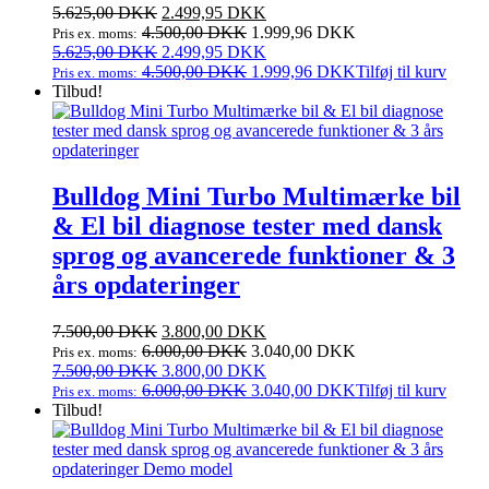
Den
Den
5.625,00
DKK
2.499,95
DKK
oprindelige
aktuelle
4.500,00
DKK
1.999,96
DKK
Pris ex. moms:
pris
Den
pris
Den
5.625,00
DKK
2.499,95
DKK
var:
oprindelige
er:
aktuelle
4.500,00
DKK
1.999,96
DKK
Tilføj til kurv
Pris ex. moms:
5.625,00 DKK.
pris
2.499,95 DKK.
pris
Tilbud!
var:
er:
5.625,00 DKK.
2.499,95 DKK.
Bulldog Mini Turbo Multimærke bil
& El bil diagnose tester med dansk
sprog og avancerede funktioner & 3
års opdateringer
Den
Den
7.500,00
DKK
3.800,00
DKK
oprindelige
aktuelle
6.000,00
DKK
3.040,00
DKK
Pris ex. moms:
pris
Den
pris
Den
7.500,00
DKK
3.800,00
DKK
var:
oprindelige
er:
aktuelle
6.000,00
DKK
3.040,00
DKK
Tilføj til kurv
Pris ex. moms:
7.500,00 DKK.
pris
3.800,00 DKK.
pris
Tilbud!
var:
er:
7.500,00 DKK.
3.800,00 DKK.