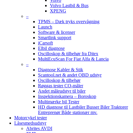
Volvo
Volvo Lastbil & Bus
XPENG
–
TPMS – Dæk tryks overvågning
Launch
Software & licenser
Smartlink support
iCarsoft
Elbil diagnose
Oscilloskop & tilbehør fra Ditex
MultiEcuScan For Fiat Alfa & Lancia
–
Diagnose Kabler & Stik
Scantool.net & andet OBD udstyr
Oscilloskop & tilbehør
Røggas tester CO-måler
Andet måleudstyr til biler
Inspektionskamera – Boroskop
Multimærke bil Tester
HD diagnose til Lastbiler Busser Biler Traktorer
Entreprenør Både stationær mv.
Motorcykel tester
Låsesmedsudstyr
Abrites AVDI