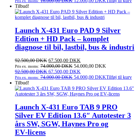
var:
oprindelige
er:
aktuelle
16.000,00
DKK
12.000,00
DKK
Tilføj til kurv
Pris ex. moms:
20.000,00 DKK.
pris
15.000,00 DKK.
pris
Tilbud!
var:
er:
20.000,00 DKK.
15.000,00 DKK.
Launch X‑431 Euro PAD 9 Silver
Edition + HD Pack – komplet
diagnose til bil, lastbil, bus & industri
Den
Den
92.500,00
DKK
67.500,00
DKK
oprindelige
aktuelle
74.000,00
DKK
54.000,00
DKK
Pris ex. moms:
pris
Den
pris
Den
92.500,00
DKK
67.500,00
DKK
var:
oprindelige
er:
aktuelle
74.000,00
DKK
54.000,00
DKK
Tilføj til kurv
Pris ex. moms:
92.500,00 DKK.
pris
67.500,00 DKK.
pris
Tilbud!
var:
er:
92.500,00 DKK.
67.500,00 DKK.
Launch X‑431 Euro TAB 9 PRO
Silver EV Edition 13.6″ Autotester 3
års SW, SGW, Haynes Pro og
EV‑licens