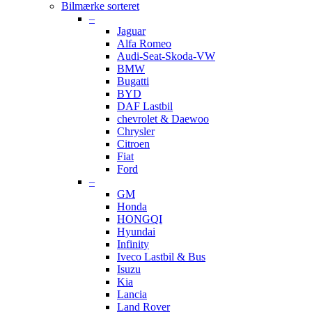
Bilmærke sorteret
–
Jaguar
Alfa Romeo
Audi-Seat-Skoda-VW
BMW
Bugatti
BYD
DAF Lastbil
chevrolet & Daewoo
Chrysler
Citroen
Fiat
Ford
–
GM
Honda
HONGQI
Hyundai
Infinity
Iveco Lastbil & Bus
Isuzu
Kia
Lancia
Land Rover