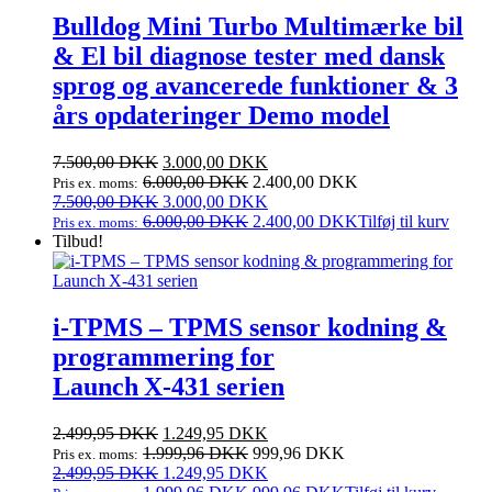
Bulldog Mini Turbo Multimærke bil
& El bil diagnose tester med dansk
sprog og avancerede funktioner & 3
års opdateringer Demo model
Den
Den
7.500,00
DKK
3.000,00
DKK
oprindelige
aktuelle
6.000,00
DKK
2.400,00
DKK
Pris ex. moms:
pris
Den
pris
Den
7.500,00
DKK
3.000,00
DKK
var:
oprindelige
er:
aktuelle
6.000,00
DKK
2.400,00
DKK
Tilføj til kurv
Pris ex. moms:
7.500,00 DKK.
pris
3.000,00 DKK.
pris
Tilbud!
var:
er:
7.500,00 DKK.
3.000,00 DKK.
i‑TPMS – TPMS sensor kodning &
programmering for
Launch X‑431 serien
Den
Den
2.499,95
DKK
1.249,95
DKK
oprindelige
aktuelle
1.999,96
DKK
999,96
DKK
Pris ex. moms:
pris
Den
pris
Den
2.499,95
DKK
1.249,95
DKK
var:
oprindelige
er:
aktuelle