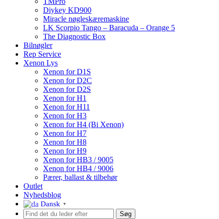
TMPro
Diykey KD900
Miracle nøgleskæremaskine
LK Scorpio Tango – Baracuda – Orange 5
The Diagnostic Box
Bilnøgler
Rep Service
Xenon Lys
Xenon for D1S
Xenon for D2C
Xenon for D2S
Xenon for H1
Xenon for H11
Xenon for H3
Xenon for H4 (Bi Xenon)
Xenon for H7
Xenon for H8
Xenon for H9
Xenon for HB3 / 9005
Xenon for HB4 / 9006
Pærer, ballast & tilbehør
Outlet
Nyhedsblog
Dansk
▼
Søg