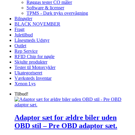
Røggas tester CO måler
Software & licenser
TPMS - Dæk tryks overvågning
Bilnøgler
BLACK NOVEMBER
Fragt
Juletilbud
Låsesmeds Udstyr
Outlet
Rep Service
RFID Chip for nøgle
Skjulte produkter
Tester til Motorcykler
Ukategoriseret
Værksteds Inventar
Xenon Lys
Tilbud!
Adaptor sæt for ældre biler uden
OBD stil – Pre OBD adaptor sæt.