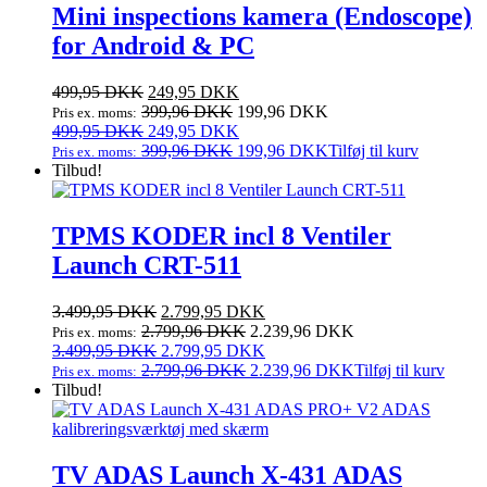
Mini inspections kamera (Endoscope)
for Android & PC
Den
Den
499,95
DKK
249,95
DKK
oprindelige
aktuelle
399,96
DKK
199,96
DKK
Pris ex. moms:
pris
Den
pris
Den
499,95
DKK
249,95
DKK
var:
oprindelige
er:
aktuelle
399,96
DKK
199,96
DKK
Tilføj til kurv
Pris ex. moms:
499,95 DKK.
pris
249,95 DKK.
pris
Tilbud!
var:
er:
499,95 DKK.
249,95 DKK.
TPMS KODER incl 8 Ventiler
Launch CRT-511
Den
Den
3.499,95
DKK
2.799,95
DKK
oprindelige
aktuelle
2.799,96
DKK
2.239,96
DKK
Pris ex. moms:
pris
Den
pris
Den
3.499,95
DKK
2.799,95
DKK
var:
oprindelige
er:
aktuelle
2.799,96
DKK
2.239,96
DKK
Tilføj til kurv
Pris ex. moms:
3.499,95 DKK.
pris
2.799,95 DKK.
pris
Tilbud!
var:
er:
3.499,95 DKK.
2.799,95 DKK.
TV ADAS Launch X-431 ADAS