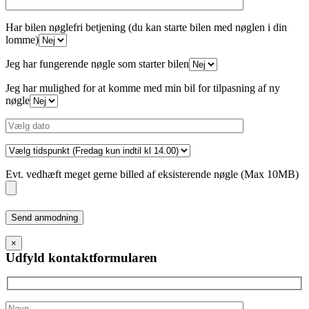
Har bilen nøglefri betjening (du kan starte bilen med nøglen i din
lomme)
Jeg har fungerende nøgle som starter bilen
Jeg har mulighed for at komme med min bil for tilpasning af ny
nøgle
Evt. vedhæft meget gerne billed af eksisterende nøgle (Max 10MB)
Please
leave
this
×
field
Udfyld kontaktformularen
empty.