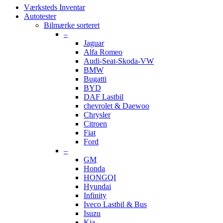
Værksteds Inventar
Autotester
Bilmærke sorteret
–
Jaguar
Alfa Romeo
Audi-Seat-Skoda-VW
BMW
Bugatti
BYD
DAF Lastbil
chevrolet & Daewoo
Chrysler
Citroen
Fiat
Ford
–
GM
Honda
HONGQI
Hyundai
Infinity
Iveco Lastbil & Bus
Isuzu
Kia