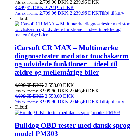
oprindelige
aktuelle
2.799,96
DKK
2.239,96
DKK
Pris ex. moms:
pris
Den
pris
Den
3.499,95
DKK
2.799,95
DKK
var:
oprindelige
er:
aktuelle
2.799,96
DKK
2.239,96
DKK
Tilføj til kurv
Pris ex. moms:
3.499,95 DKK.
pris
2.799,95 DKK.
pris
Tilbud!
var:
er:
3.499,95 DKK.
2.799,95 DKK.
iCarsoft CR MAX – Multimærke
diagnosetester med stor touchskærm
og udvidede funktioner – ideel til
ældre og mellemårige biler
Den
Den
4.999,95
DKK
2.558,00
DKK
oprindelige
aktuelle
3.999,96
DKK
2.046,40
DKK
Pris ex. moms:
pris
Den
pris
Den
4.999,95
DKK
2.558,00
DKK
var:
oprindelige
er:
aktuelle
3.999,96
DKK
2.046,40
DKK
Tilføj til kurv
Pris ex. moms:
4.999,95 DKK.
pris
2.558,00 DKK.
pris
Tilbud!
var:
er:
4.999,95 DKK.
2.558,00 DKK.
Bulldog OBD tester med dansk sprog
model PM303