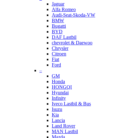
Jaguar
Alfa Romeo
Audi-Seat-Skoda-VW
BMW
Bugatti
BYD
DAF Lastbil
chevrolet & Daewoo
Chrysler
Citroen
Fiat
Ford
–
GM
Honda
HONGQI
Hyundai
Infinity
Iveco Lastbil & Bus
Isuzu
Kia
Lancia
Land Rover
MAN Lastbil
Mazda