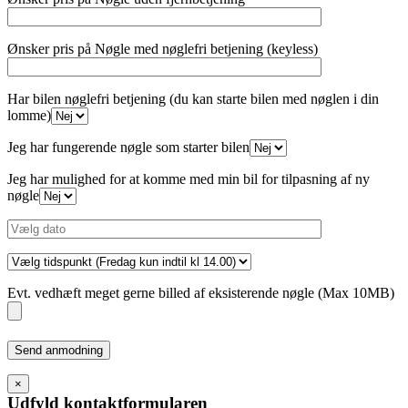
Ønsker pris på Nøgle med nøglefri betjening (keyless)
Har bilen nøglefri betjening (du kan starte bilen med nøglen i din
lomme)
Jeg har fungerende nøgle som starter bilen
Jeg har mulighed for at komme med min bil for tilpasning af ny
nøgle
Evt. vedhæft meget gerne billed af eksisterende nøgle (Max 10MB)
Please
leave
this
×
field
Udfyld kontaktformularen