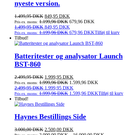
nyeste version.
Den
Den
1.499,95
DKK
849,95
DKK
oprindelige
aktuelle
1.199,96
DKK
679,96
DKK
Pris ex. moms:
pris
Den
pris
Den
1.499,95
DKK
849,95
DKK
var:
oprindelige
er:
aktuelle
1.199,96
DKK
679,96
DKK
Tilføj til kurv
Pris ex. moms:
1.499,95 DKK.
pris
849,95 DKK.
pris
Tilbud!
var:
er:
1.499,95 DKK.
849,95 DKK.
Batteritester og analysator Launch
BST-860
Den
Den
2.499,95
DKK
1.999,95
DKK
oprindelige
aktuelle
1.999,96
DKK
1.599,96
DKK
Pris ex. moms:
pris
Den
pris
Den
2.499,95
DKK
1.999,95
DKK
var:
oprindelige
er:
aktuelle
1.999,96
DKK
1.599,96
DKK
Tilføj til kurv
Pris ex. moms:
2.499,95 DKK.
pris
1.999,95 DKK.
pris
Tilbud!
var:
er:
2.499,95 DKK.
1.999,95 DKK.
Haynes Bestillings Side
3.000,00
DKK
2.500,00
DKK
2.000,00
DKK
–
16.000,00
DKK