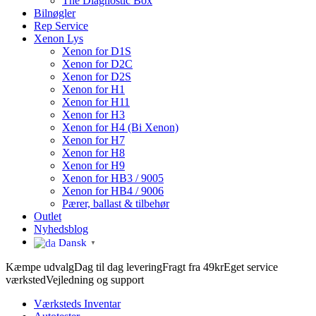
The Diagnostic Box
Bilnøgler
Rep Service
Xenon Lys
Xenon for D1S
Xenon for D2C
Xenon for D2S
Xenon for H1
Xenon for H11
Xenon for H3
Xenon for H4 (Bi Xenon)
Xenon for H7
Xenon for H8
Xenon for H9
Xenon for HB3 / 9005
Xenon for HB4 / 9006
Pærer, ballast & tilbehør
Outlet
Nyhedsblog
Dansk
▼
Kæmpe udvalg
Dag til dag levering
Fragt fra 49kr
Eget service
værksted
Vejledning og support
Værksteds Inventar