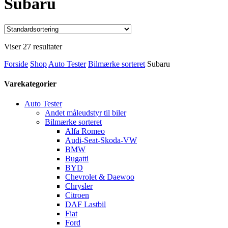
Subaru
Viser 27 resultater
Forside
Shop
Auto Tester
Bilmærke sorteret
Subaru
Varekategorier
Auto Tester
Andet måleudstyr til biler
Bilmærke sorteret
Alfa Romeo
Audi-Seat-Skoda-VW
BMW
Bugatti
BYD
Chevrolet & Daewoo
Chrysler
Citroen
DAF Lastbil
Fiat
Ford