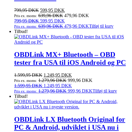
Den
Den
799,95
DKK
599,95
DKK
oprindelige
aktuelle
639,96
DKK
479,96
DKK
Pris ex. moms:
pris
Den
pris
Den
799,95
DKK
599,95
DKK
var:
oprindelige
er:
aktuelle
639,96
DKK
479,96
DKK
Tilføj til kurv
Pris ex. moms:
799,95 DKK.
pris
599,95 DKK.
pris
Tilbud!
var:
er:
799,95 DKK.
599,95 DKK.
OBDLink MX+ Bluetooth – OBD
tester fra USA til iOS Android og PC
Den
Den
1.599,95
DKK
1.249,95
DKK
oprindelige
aktuelle
1.279,96
DKK
999,96
DKK
Pris ex. moms:
pris
Den
pris
Den
1.599,95
DKK
1.249,95
DKK
var:
oprindelige
er:
aktuelle
1.279,96
DKK
999,96
DKK
Tilføj til kurv
Pris ex. moms:
1.599,95 DKK.
pris
1.249,95 DKK.
pris
Tilbud!
var:
er:
1.599,95 DKK.
1.249,95 DKK.
OBDLink LX Bluetooth Original for
PC & Android, udviklet i USA nu i