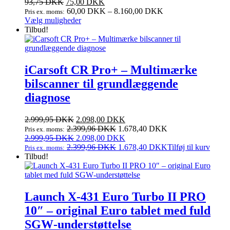
93,75
DKK
75,00
DKK
60,00
DKK
–
8.160,00
DKK
Pris ex. moms:
Dette
Vælg muligheder
vare
Tilbud!
har
flere
varianter.
Mulighederne
iCarsoft CR Pro+ – Multimærke
kan
bilscanner til grundlæggende
vælges
på
diagnose
varesiden
Den
Den
2.999,95
DKK
2.098,00
DKK
oprindelige
aktuelle
2.399,96
DKK
1.678,40
DKK
Pris ex. moms:
pris
Den
pris
Den
2.999,95
DKK
2.098,00
DKK
var:
oprindelige
er:
aktuelle
2.399,96
DKK
1.678,40
DKK
Tilføj til kurv
Pris ex. moms:
2.999,95 DKK.
pris
2.098,00 DKK.
pris
Tilbud!
var:
er:
2.999,95 DKK.
2.098,00 DKK.
Launch X‑431 Euro Turbo II PRO
10″ – original Euro tablet med fuld
SGW‑understøttelse