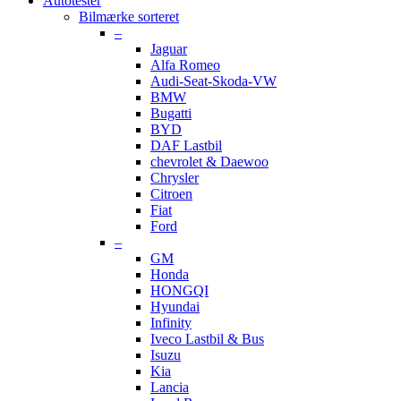
Autotester
Bilmærke sorteret
–
Jaguar
Alfa Romeo
Audi-Seat-Skoda-VW
BMW
Bugatti
BYD
DAF Lastbil
chevrolet & Daewoo
Chrysler
Citroen
Fiat
Ford
–
GM
Honda
HONGQI
Hyundai
Infinity
Iveco Lastbil & Bus
Isuzu
Kia
Lancia