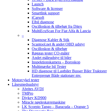
Launch
Software & licenser
Smartlink support
iCarsoft
Elbil diagnose
Oscilloskop & tilbehør fra Ditex
MultiEcuScan For Fiat Alfa & Lancia
–
Diagnose Kabler & Stik
Scantool.net & andet OBD udstyr
Oscilloskop & tilbehør
Røggas tester CO-måler
Andet måleudstyr til biler
Inspektionskamera – Boroskop
Multimærke bil Tester
HD diagnose til Lastbiler Busser Biler Traktorer
Entreprenør Både stationær mv.
Motorcykel tester
Låsesmedsudstyr
Abrites AVDI
TMPro
Diykey KD900
Miracle nøgleskæremaskine
LK Scorpio Tango – Baracuda – Orange 5