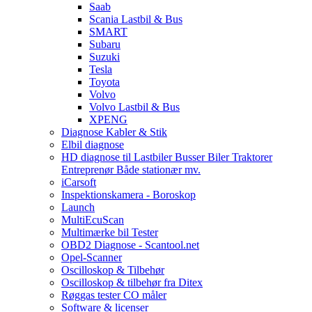
Saab
Scania Lastbil & Bus
SMART
Subaru
Suzuki
Tesla
Toyota
Volvo
Volvo Lastbil & Bus
XPENG
Diagnose Kabler & Stik
Elbil diagnose
HD diagnose til Lastbiler Busser Biler Traktorer
Entreprenør Både stationær mv.
iCarsoft
Inspektionskamera - Boroskop
Launch
MultiEcuScan
Multimærke bil Tester
OBD2 Diagnose - Scantool.net
Opel-Scanner
Oscilloskop & Tilbehør
Oscilloskop & tilbehør fra Ditex
Røggas tester CO måler
Software & licenser