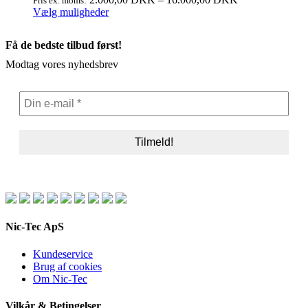
Pris ex. moms:
Dette
Vælg muligheder
vare
har
Få de bedste tilbud først!
flere
varianter.
Modtag vores nyhedsbrev
Mulighederne
kan
vælges
på
varesiden
Nic-Tec ApS
Kundeservice
Brug af cookies
Om Nic-Tec
Vilkår & Betingelser