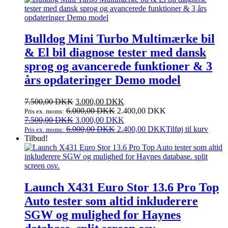
2.499,95 DKK.
1.249,95 DKK.
Bulldog Mini Turbo Multimærke bil
& El bil diagnose tester med dansk
sprog og avancerede funktioner & 3
års opdateringer Demo model
Den
Den
7.500,00
DKK
3.000,00
DKK
oprindelige
aktuelle
6.000,00
DKK
2.400,00
DKK
Pris ex. moms:
pris
Den
pris
Den
7.500,00
DKK
3.000,00
DKK
var:
oprindelige
er:
aktuelle
6.000,00
DKK
2.400,00
DKK
Tilføj til kurv
Pris ex. moms:
7.500,00 DKK.
pris
3.000,00 DKK.
pris
Tilbud!
var:
er:
7.500,00 DKK.
3.000,00 DKK.
Launch X431 Euro Stor 13.6 Pro Top
Auto tester som altid inkluderere
SGW og mulighed for Haynes