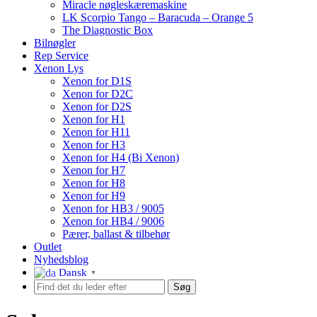
Miracle nøgleskæremaskine
LK Scorpio Tango – Baracuda – Orange 5
The Diagnostic Box
Bilnøgler
Rep Service
Xenon Lys
Xenon for D1S
Xenon for D2C
Xenon for D2S
Xenon for H1
Xenon for H11
Xenon for H3
Xenon for H4 (Bi Xenon)
Xenon for H7
Xenon for H8
Xenon for H9
Xenon for HB3 / 9005
Xenon for HB4 / 9006
Pærer, ballast & tilbehør
Outlet
Nyhedsblog
Dansk
▼
Søg