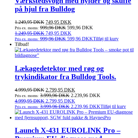
Værkstedsvogn med hylder og skuffe
på hjul fra Bulldog
Den
Den
1.249,95
DKK
749,95
DKK
oprindelige
aktuelle
999,96
DKK
599,96
DKK
Pris ex. moms:
pris
Den
pris
Den
1.249,95
DKK
749,95
DKK
var:
oprindelige
er:
aktuelle
999,96
DKK
599,96
DKK
Tilføj til kurv
Pris ex. moms:
1.249,95 DKK.
pris
749,95 DKK.
pris
Tilbud!
var:
er:
1.249,95 DKK.
749,95 DKK.
Lækagedetektor med røg og
trykindikator fra Bulldog Tools.
Den
Den
4.999,95
DKK
2.799,95
DKK
oprindelige
aktuelle
3.999,96
DKK
2.239,96
DKK
Pris ex. moms:
pris
Den
pris
Den
4.999,95
DKK
2.799,95
DKK
var:
oprindelige
er:
aktuelle
3.999,96
DKK
2.239,96
DKK
Tilføj til kurv
Pris ex. moms:
4.999,95 DKK.
pris
2.799,95 DKK.
pris
var:
er:
4.999,95 DKK.
2.799,95 DKK.
Launch X‑431 EUROLINK Pro –