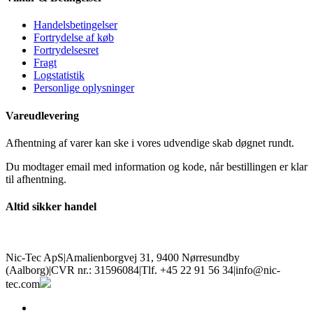
Handelsbetingelser
Fortrydelse af køb
Fortrydelsesret
Fragt
Logstatistik
Personlige oplysninger
Vareudlevering
Afhentning af varer kan ske i vores udvendige skab døgnet rundt.
Du modtager email med information og kode, når bestillingen er klar
til afhentning.
Altid sikker handel
Nic-Tec ApS
|
Amalienborgvej 31, 9400 Nørresundby
(Aalborg)
|
CVR nr.: 31596084
|
Tlf. +45 22 91 56 34
|
info@nic-
tec.com
facebook