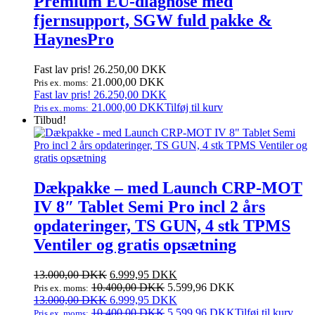
Premium EU‑diagnose med
fjernsupport, SGW fuld pakke &
HaynesPro
Fast lav pris!
26.250,00
DKK
21.000,00
DKK
Pris ex. moms:
Fast lav pris!
26.250,00
DKK
21.000,00
DKK
Tilføj til kurv
Pris ex. moms:
Tilbud!
Dækpakke – med Launch CRP-MOT
IV 8″ Tablet Semi Pro incl 2 års
opdateringer, TS GUN, 4 stk TPMS
Ventiler og gratis opsætning
Den
Den
13.000,00
DKK
6.999,95
DKK
oprindelige
aktuelle
10.400,00
DKK
5.599,96
DKK
Pris ex. moms:
pris
Den
pris
Den
13.000,00
DKK
6.999,95
DKK
var:
oprindelige
er:
aktuelle
10.400,00
DKK
5.599,96
DKK
Tilføj til kurv
Pris ex. moms: