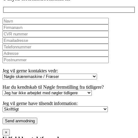
empty.
Jeg vil gerne kontaktes vedr:
Har du kendtskab til Nøgle fremstilling fra tidligere?
Jeg vil gerne have tilsendt information:
Please
leave
this
×
field