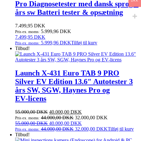
DKK
Pro Diagnosetester med dansk sprog 2
års sw Batteri tester & opsætning
7.499,95
DKK
5.999,96
DKK
Pris ex. moms:
7.499,95
DKK
5.999,96
DKK
Tilføj til kurv
Pris ex. moms:
Tilbud!
Launch X‑431 Euro TAB 9 PRO
Silver EV Edition 13.6″ Autotester 3
års SW, SGW, Haynes Pro og
EV‑licens
Den
Den
55.000,00
DKK
40.000,00
DKK
oprindelige
aktuelle
44.000,00
DKK
32.000,00
DKK
Pris ex. moms:
pris
Den
pris
Den
55.000,00
DKK
40.000,00
DKK
var:
oprindelige
er:
aktuelle
44.000,00
DKK
32.000,00
DKK
Tilføj til kurv
Pris ex. moms:
55.000,00 DKK.
pris
40.000,00 DKK.
pris
Tilbud!
var:
er: