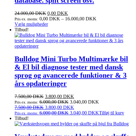
database. split screen osv.
24.000,00
DKK
0,00
DKK
0,00
DKK
–
16.000,00
DKK
Pris ex. moms:
Dette
Vælg muligheder
vare
Tilbud!
har
flere
varianter.
Mulighederne
kan
Bulldog Mini Turbo Multimærke bil
vælges
& El bil diagnose tester med dansk
på
varesiden
sprog og avancerede funktioner & 3
års opdateringer
Den
Den
7.500,00
DKK
3.800,00
DKK
oprindelige
aktuelle
6.000,00
DKK
3.040,00
DKK
Pris ex. moms:
pris
Den
pris
Den
7.500,00
DKK
3.800,00
DKK
var:
oprindelige
er:
aktuelle
6.000,00
DKK
3.040,00
DKK
Tilføj til kurv
Pris ex. moms:
7.500,00 DKK.
pris
3.800,00 DKK.
pris
Tilbud!
var:
er:
7.500,00 DKK.
3.800,00 DKK.