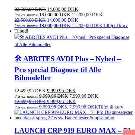
Den
Den
22.500,00
DKK
14.000,00
DKK
oprindelige
aktuelle
18.000,00
DKK
11.200,00
DKK
Pris ex. moms:
pris
Den
pris
Den
22.500,00
DKK
14.000,00
DKK
var:
oprindelige
er:
aktuelle
18.000,00
DKK
11.200,00
DKK
Tilføj til kurv
Pris ex. moms:
22.500,00 DKK.
pris
14.000,00 DKK.
pris
Tilbud!
var:
er:
22.500,00 DKK.
14.000,00 DKK.
🛠️ ABRITES AVDI Plus – Nyhed –
Pro special Diagnose til Alle
Bilmodeller
Den
Den
12.499,95
DKK
9.999,95
DKK
oprindelige
aktuelle
9.999,96
DKK
7.999,96
DKK
Pris ex. moms:
pris
Den
pris
Den
12.499,95
DKK
9.999,95
DKK
var:
oprindelige
er:
aktuelle
9.999,96
DKK
7.999,96
DKK
Tilføj til kurv
Pris ex. moms:
12.499,95 DKK.
pris
9.999,95 DKK.
pris
var:
er:
12.499,95 DKK.
9.999,95 DKK.
LAUNCH CRP 919 EURO MAX – 7″