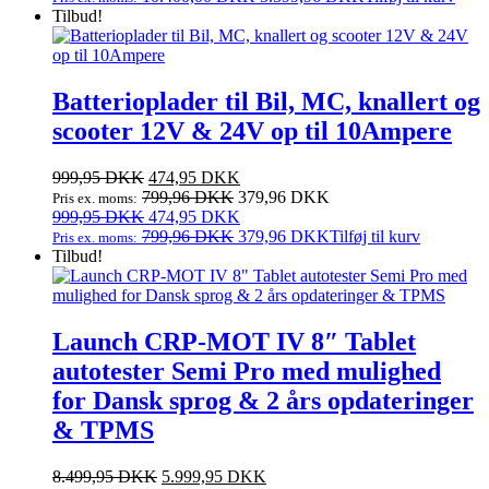
13.000,00 DKK.
pris
6.999,95 DKK.
pris
Tilbud!
var:
er:
13.000,00 DKK.
6.999,95 DKK.
Batterioplader til Bil, MC, knallert og
scooter 12V & 24V op til 10Ampere
Den
Den
999,95
DKK
474,95
DKK
oprindelige
aktuelle
799,96
DKK
379,96
DKK
Pris ex. moms:
pris
Den
pris
Den
999,95
DKK
474,95
DKK
var:
oprindelige
er:
aktuelle
799,96
DKK
379,96
DKK
Tilføj til kurv
Pris ex. moms:
999,95 DKK.
pris
474,95 DKK.
pris
Tilbud!
var:
er:
999,95 DKK.
474,95 DKK.
Launch CRP-MOT IV 8″ Tablet
autotester Semi Pro med mulighed
for Dansk sprog & 2 års opdateringer
& TPMS
Den
Den
8.499,95
DKK
5.999,95
DKK