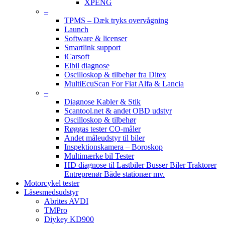
XPENG
–
TPMS – Dæk tryks overvågning
Launch
Software & licenser
Smartlink support
iCarsoft
Elbil diagnose
Oscilloskop & tilbehør fra Ditex
MultiEcuScan For Fiat Alfa & Lancia
–
Diagnose Kabler & Stik
Scantool.net & andet OBD udstyr
Oscilloskop & tilbehør
Røggas tester CO-måler
Andet måleudstyr til biler
Inspektionskamera – Boroskop
Multimærke bil Tester
HD diagnose til Lastbiler Busser Biler Traktorer
Entreprenør Både stationær mv.
Motorcykel tester
Låsesmedsudstyr
Abrites AVDI
TMPro
Diykey KD900