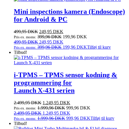
55.000,00 DKK.
40.000,00 DKK.
Mini inspections kamera (Endoscope)
for Android & PC
Den
Den
499,95
DKK
249,95
DKK
oprindelige
aktuelle
399,96
DKK
199,96
DKK
Pris ex. moms:
pris
Den
pris
Den
499,95
DKK
249,95
DKK
var:
oprindelige
er:
aktuelle
399,96
DKK
199,96
DKK
Tilføj til kurv
Pris ex. moms:
499,95 DKK.
pris
249,95 DKK.
pris
Tilbud!
var:
er:
499,95 DKK.
249,95 DKK.
i‑TPMS – TPMS sensor kodning &
programmering for
Launch X‑431 serien
Den
Den
2.499,95
DKK
1.249,95
DKK
oprindelige
aktuelle
1.999,96
DKK
999,96
DKK
Pris ex. moms:
pris
Den
pris
Den
2.499,95
DKK
1.249,95
DKK
var:
oprindelige
er:
aktuelle
1.999,96
DKK
999,96
DKK
Tilføj til kurv
Pris ex. moms:
2.499,95 DKK.
pris
1.249,95 DKK.
pris
Tilbud!
var:
er: