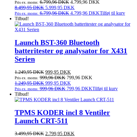
oprindelige
aktuelle
6.799,96
DKK
4.799,96
DKK
Pris ex. moms:
pris
Den
pris
Den
8.499,95
DKK
5.999,95
DKK
var:
oprindelige
er:
aktuelle
6.799,96
DKK
4.799,96
DKK
Tilføj til kurv
Pris ex. moms:
8.499,95 DKK.
pris
5.999,95 DKK.
pris
Tilbud!
var:
er:
8.499,95 DKK.
5.999,95 DKK.
Launch BST-360 Bluetooth
batteritester og analysator for X431
Serien
Den
Den
1.249,95
DKK
999,95
DKK
oprindelige
aktuelle
999,96
DKK
799,96
DKK
Pris ex. moms:
pris
Den
pris
Den
1.249,95
DKK
999,95
DKK
var:
oprindelige
er:
aktuelle
999,96
DKK
799,96
DKK
Tilføj til kurv
Pris ex. moms:
1.249,95 DKK.
pris
999,95 DKK.
pris
Tilbud!
var:
er:
1.249,95 DKK.
999,95 DKK.
TPMS KODER incl 8 Ventiler
Launch CRT-511
Den
Den
3.499,95
DKK
2.799,95
DKK