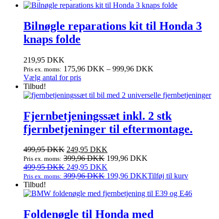
vare
har
flere
Bilnøgle reparations kit til Honda 3
varianter.
knaps folde
Mulighederne
kan
vælges
219,95
DKK
på
175,96
DKK
–
999,96
DKK
Pris ex. moms:
varesiden
Dette
Vælg antal for pris
vare
Tilbud!
har
flere
varianter.
Fjernbetjeningssæt inkl. 2 stk
Mulighederne
fjernbetjeninger til eftermontage.
kan
vælges
på
Den
Den
499,95
DKK
249,95
DKK
varesiden
oprindelige
aktuelle
399,96
DKK
199,96
DKK
Pris ex. moms:
pris
Den
pris
Den
499,95
DKK
249,95
DKK
var:
oprindelige
er:
aktuelle
399,96
DKK
199,96
DKK
Tilføj til kurv
Pris ex. moms:
499,95 DKK.
pris
249,95 DKK.
pris
Tilbud!
var:
er:
499,95 DKK.
249,95 DKK.
Foldenøgle til Honda med