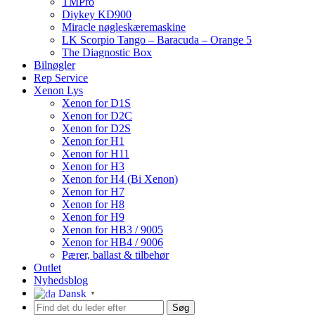
TMPro
Diykey KD900
Miracle nøgleskæremaskine
LK Scorpio Tango – Baracuda – Orange 5
The Diagnostic Box
Bilnøgler
Rep Service
Xenon Lys
Xenon for D1S
Xenon for D2C
Xenon for D2S
Xenon for H1
Xenon for H11
Xenon for H3
Xenon for H4 (Bi Xenon)
Xenon for H7
Xenon for H8
Xenon for H9
Xenon for HB3 / 9005
Xenon for HB4 / 9006
Pærer, ballast & tilbehør
Outlet
Nyhedsblog
Dansk
▼
Søg