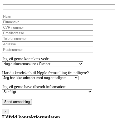
empty.
Jeg vil gerne kontaktes vedr:
Har du kendtskab til Nøgle fremstilling fra tidligere?
Jeg vil gerne have tilsendt information:
Please
leave
this
×
field
Udfyld kontaktformularen