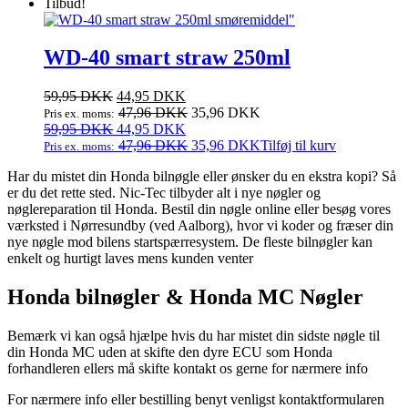
999,95 DKK.
pris
669,95 DKK.
pris
Tilbud!
var:
er:
999,95 DKK.
669,95 DKK.
WD-40 smart straw 250ml
Den
Den
59,95
DKK
44,95
DKK
oprindelige
aktuelle
47,96
DKK
35,96
DKK
Pris ex. moms:
pris
Den
pris
Den
59,95
DKK
44,95
DKK
var:
oprindelige
er:
aktuelle
47,96
DKK
35,96
DKK
Tilføj til kurv
Pris ex. moms:
59,95 DKK.
pris
44,95 DKK.
pris
Har du mistet din Honda bilnøgle eller ønsker du en ekstra kopi? Så
var:
er:
er du det rette sted. Nic-Tec tilbyder alt i nye nøgler og
59,95 DKK.
44,95 DKK.
nøglereparation til Honda. Bestil din nøgle online eller besøg vores
værksted i Nørresundby (ved Aalborg), hvor vi koder og fræser din
nye nøgle mod bilens startspærresystem. De fleste bilnøgler kan
enkelt og hurtigt laves mens kunden venter
Honda bilnøgler & Honda MC Nøgler
Bemærk vi kan også hjælpe hvis du har mistet din sidste nøgle til
din Honda MC uden at skifte den dyre ECU som Honda
forhandleren ellers må skifte kontakt os gerne for nærmere info
For nærmere info eller bestilling benyt venligst kontaktformularen