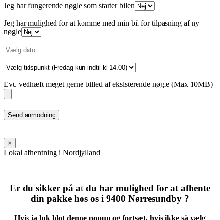
Jeg har fungerende nøgle som starter bilen
Jeg har mulighed for at komme med min bil for tilpasning af ny
nøgle
Evt. vedhæft meget gerne billed af eksisterende nøgle (Max 10MB)
Please
leave
this
field
×
empty.
Lokal afhentning i Nordjylland
Er du sikker på at du har mulighed for at afhente
din pakke hos os i 9400 Nørresundby ?
Hvis ja luk blot denne popup og fortsæt, hvis ikke så vælg