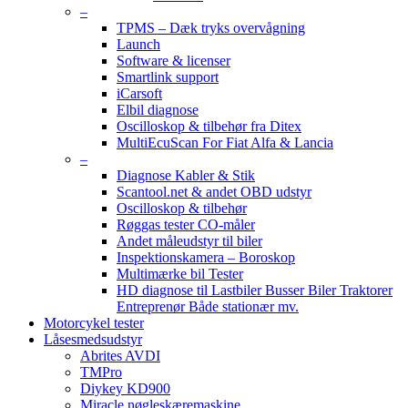
–
TPMS – Dæk tryks overvågning
Launch
Software & licenser
Smartlink support
iCarsoft
Elbil diagnose
Oscilloskop & tilbehør fra Ditex
MultiEcuScan For Fiat Alfa & Lancia
–
Diagnose Kabler & Stik
Scantool.net & andet OBD udstyr
Oscilloskop & tilbehør
Røggas tester CO-måler
Andet måleudstyr til biler
Inspektionskamera – Boroskop
Multimærke bil Tester
HD diagnose til Lastbiler Busser Biler Traktorer
Entreprenør Både stationær mv.
Motorcykel tester
Låsesmedsudstyr
Abrites AVDI
TMPro
Diykey KD900
Miracle nøgleskæremaskine