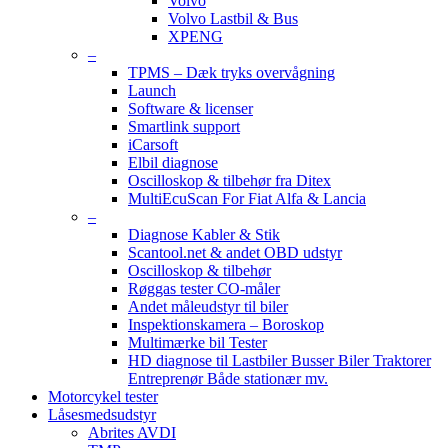
Volvo
Volvo Lastbil & Bus
XPENG
–
TPMS – Dæk tryks overvågning
Launch
Software & licenser
Smartlink support
iCarsoft
Elbil diagnose
Oscilloskop & tilbehør fra Ditex
MultiEcuScan For Fiat Alfa & Lancia
–
Diagnose Kabler & Stik
Scantool.net & andet OBD udstyr
Oscilloskop & tilbehør
Røggas tester CO-måler
Andet måleudstyr til biler
Inspektionskamera – Boroskop
Multimærke bil Tester
HD diagnose til Lastbiler Busser Biler Traktorer
Entreprenør Både stationær mv.
Motorcykel tester
Låsesmedsudstyr
Abrites AVDI