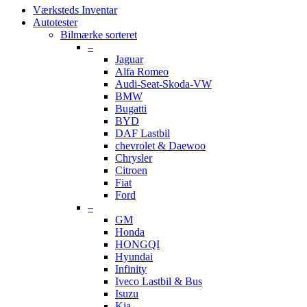
Værksteds Inventar
Autotester
Bilmærke sorteret
–
Jaguar
Alfa Romeo
Audi-Seat-Skoda-VW
BMW
Bugatti
BYD
DAF Lastbil
chevrolet & Daewoo
Chrysler
Citroen
Fiat
Ford
–
GM
Honda
HONGQI
Hyundai
Infinity
Iveco Lastbil & Bus
Isuzu
Kia