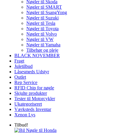
Nøgler til Skoda
Nøgler til SMART
Nøgler til SsangYong
Nøgler til Suzuki
Nøgler til Tesla
Nøgler til Toyota
Nøgler til Volvo
Nøgler til VW
Nøgler til Yamaha
Tilbehør og pleje
BLACK NOVEMBER
Fragt
Juletilbud
Låsesmeds Udstyr
Outlet
Rep Service
RFID Chip for nøgle
Skjulte produkter
Tester til Motorcykler
Ukategoriseret
Værksteds Inventar
Xenon Lys
Tilbud!