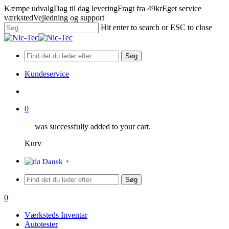
Skip
Kæmpe udvalg
Dag til dag levering
Fragt fra 49kr
Eget service
to
værksted
Vejledning og support
main
Hit enter to search or ESC to close
content
Close
Search
Søg
Kundeservice
search
0
was successfully added to your cart.
Kurv
Menu
Dansk
▼
Søg
search
0
Menu
Værksteds Inventar
Autotester