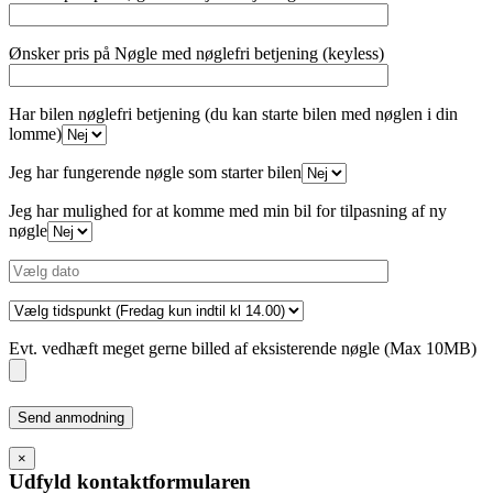
Ønsker pris på Nøgle med nøglefri betjening (keyless)
Har bilen nøglefri betjening (du kan starte bilen med nøglen i din
lomme)
Jeg har fungerende nøgle som starter bilen
Jeg har mulighed for at komme med min bil for tilpasning af ny
nøgle
Evt. vedhæft meget gerne billed af eksisterende nøgle (Max 10MB)
Please
leave
this
×
field
Udfyld kontaktformularen