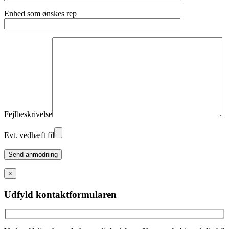
Enhed som ønskes rep
Fejlbeskrivelse
Evt. vedhæft fil
Please
leave
this
×
field
empty.
Udfyld kontaktformularen