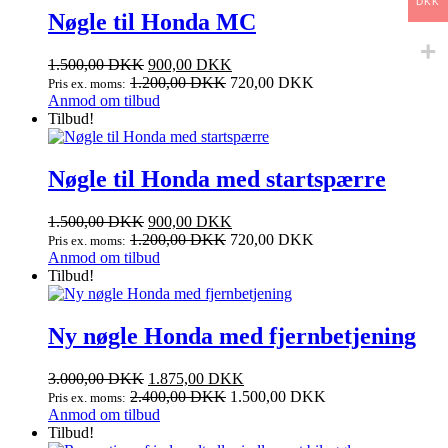
DKK
Nøgle til Honda MC
Den
Den
1.500,00
DKK
900,00
DKK
oprindelige
aktuelle
1.200,00
DKK
720,00
DKK
Pris ex. moms:
pris
pris
Anmod om tilbud
var:
er:
Tilbud!
1.500,00 DKK.
900,00 DKK.
Nøgle til Honda med startspærre
Den
Den
1.500,00
DKK
900,00
DKK
oprindelige
aktuelle
1.200,00
DKK
720,00
DKK
Pris ex. moms:
pris
pris
Anmod om tilbud
var:
er:
Tilbud!
1.500,00 DKK.
900,00 DKK.
Ny nøgle Honda med fjernbetjening
Den
Den
3.000,00
DKK
1.875,00
DKK
oprindelige
aktuelle
2.400,00
DKK
1.500,00
DKK
Pris ex. moms:
pris
pris
Anmod om tilbud
var:
er:
Tilbud!