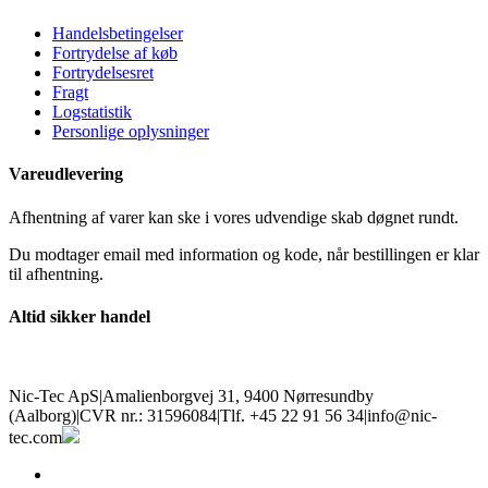
Handelsbetingelser
Fortrydelse af køb
Fortrydelsesret
Fragt
Logstatistik
Personlige oplysninger
Vareudlevering
Afhentning af varer kan ske i vores udvendige skab døgnet rundt.
Du modtager email med information og kode, når bestillingen er klar
til afhentning.
Altid sikker handel
Nic-Tec ApS
|
Amalienborgvej 31, 9400 Nørresundby
(Aalborg)
|
CVR nr.: 31596084
|
Tlf. +45 22 91 56 34
|
info@nic-
tec.com
facebook