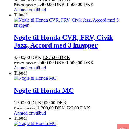
oprindelige
aktuelle
2.400,00
DKK
1.500,00
DKK
Pris ex. moms:
pris
pris
Anmod om tilbud
var:
er:
Tilbud!
3.000,00 DKK.
1.875,00 DKK.
Nøgle til Honda CVR, FRV, Civik
Jazz, Accord med 3 knapper
Den
Den
3.000,00
DKK
1.875,00
DKK
oprindelige
aktuelle
2.400,00
DKK
1.500,00
DKK
Pris ex. moms:
pris
pris
Anmod om tilbud
var:
er:
Tilbud!
3.000,00 DKK.
1.875,00 DKK.
Nøgle til Honda MC
Den
Den
1.500,00
DKK
900,00
DKK
oprindelige
aktuelle
1.200,00
DKK
720,00
DKK
Pris ex. moms:
pris
pris
Anmod om tilbud
var:
er:
Tilbud!
1.500,00 DKK.
900,00 DKK.