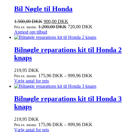
Bil Nøgle til Honda
Den
Den
1.500,00
DKK
900,00
DKK
oprindelige
aktuelle
1.200,00
DKK
720,00
DKK
Pris ex. moms:
pris
pris
Anmod om tilbud
var:
er:
1.500,00 DKK.
900,00 DKK.
Bilnøgle reparations kit til Honda 2
knaps
219,95
DKK
175,96
DKK
–
999,96
DKK
Pris ex. moms:
Dette
Vælg antal for pris
vare
har
flere
Bilnøgle reparations kit til Honda 3
varianter.
knaps
Mulighederne
kan
vælges
219,95
DKK
på
175,96
DKK
–
999,96
DKK
Pris ex. moms:
varesiden
Dette
Vælg antal for pris