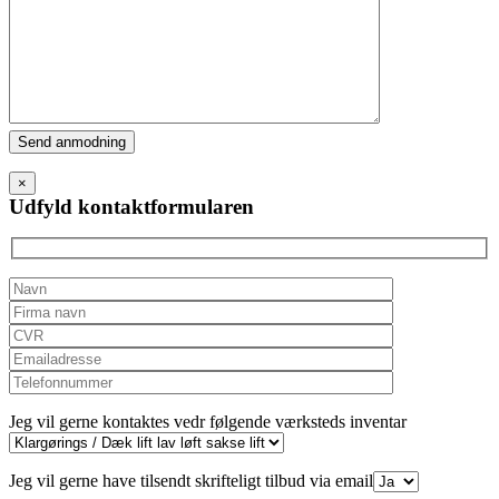
Please
leave
this
×
field
Udfyld kontaktformularen
empty.
Jeg vil gerne kontaktes vedr følgende værksteds inventar
Jeg vil gerne have tilsendt skrifteligt tilbud via email