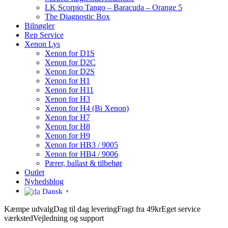
LK Scorpio Tango – Baracuda – Orange 5
The Diagnostic Box
Bilnøgler
Rep Service
Xenon Lys
Xenon for D1S
Xenon for D2C
Xenon for D2S
Xenon for H1
Xenon for H11
Xenon for H3
Xenon for H4 (Bi Xenon)
Xenon for H7
Xenon for H8
Xenon for H9
Xenon for HB3 / 9005
Xenon for HB4 / 9006
Pærer, ballast & tilbehør
Outlet
Nyhedsblog
Dansk
▼
Kæmpe udvalg
Dag til dag levering
Fragt fra 49kr
Eget service
værksted
Vejledning og support