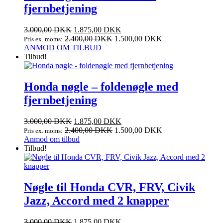
fjernbetjening
Den
Den
3.000,00
DKK
1.875,00
DKK
oprindelige
aktuelle
2.400,00
DKK
1.500,00
DKK
Pris ex. moms:
pris
pris
ANMOD OM TILBUD
var:
er:
Tilbud!
3.000,00 DKK.
1.875,00 DKK.
Honda nøgle – foldenøgle med
fjernbetjening
Den
Den
3.000,00
DKK
1.875,00
DKK
oprindelige
aktuelle
2.400,00
DKK
1.500,00
DKK
Pris ex. moms:
pris
pris
Anmod om tilbud
var:
er:
Tilbud!
3.000,00 DKK.
1.875,00 DKK.
Nøgle til Honda CVR, FRV, Civik
Jazz, Accord med 2 knapper
Den
Den
3.000,00
DKK
1.875,00
DKK