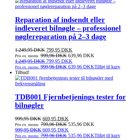
3.000,00 DKK.
1.875,00 DKK.
Reparation af indsendt eller
indleveret bilnøgle – professionel
nøglereparation på 2–3 dage
Den
Den
1.249,95
DKK
799,95
DKK
oprindelige
aktuelle
999,96
DKK
639,96
DKK
Pris ex. moms:
pris
Den
pris
Den
1.249,95
DKK
799,95
DKK
var:
oprindelige
er:
aktuelle
999,96
DKK
639,96
DKK
Tilføj til kurv
Pris ex. moms:
1.249,95 DKK.
pris
799,95 DKK.
pris
Tilbud!
var:
er:
1.249,95 DKK.
799,95 DKK.
TDB001 Fjernbetjenings tester for
bilnøgler
Den
Den
999,95
DKK
669,95
DKK
oprindelige
aktuelle
799,96
DKK
535,96
DKK
Pris ex. moms:
pris
Den
pris
Den
999,95
DKK
669,95
DKK
var:
oprindelige
er:
aktuelle
799,96
DKK
535,96
DKK
Tilføj til kurv
Pris ex. moms: