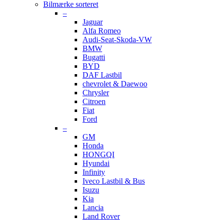
Bilmærke sorteret
–
Jaguar
Alfa Romeo
Audi-Seat-Skoda-VW
BMW
Bugatti
BYD
DAF Lastbil
chevrolet & Daewoo
Chrysler
Citroen
Fiat
Ford
–
GM
Honda
HONGQI
Hyundai
Infinity
Iveco Lastbil & Bus
Isuzu
Kia
Lancia
Land Rover