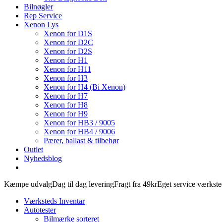
Bilnøgler
Rep Service
Xenon Lys
Xenon for D1S
Xenon for D2C
Xenon for D2S
Xenon for H1
Xenon for H11
Xenon for H3
Xenon for H4 (Bi Xenon)
Xenon for H7
Xenon for H8
Xenon for H9
Xenon for HB3 / 9005
Xenon for HB4 / 9006
Pærer, ballast & tilbehør
Outlet
Nyhedsblog
Kæmpe udvalg
Dag til dag levering
Fragt fra 49kr
Eget service værkst
Værksteds Inventar
Autotester
Bilmærke sorteret