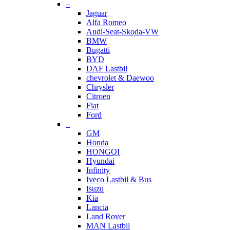
–
Jaguar
Alfa Romeo
Audi-Seat-Skoda-VW
BMW
Bugatti
BYD
DAF Lastbil
chevrolet & Daewoo
Chrysler
Citroen
Fiat
Ford
–
GM
Honda
HONGQI
Hyundai
Infinity
Iveco Lastbil & Bus
Isuzu
Kia
Lancia
Land Rover
MAN Lastbil