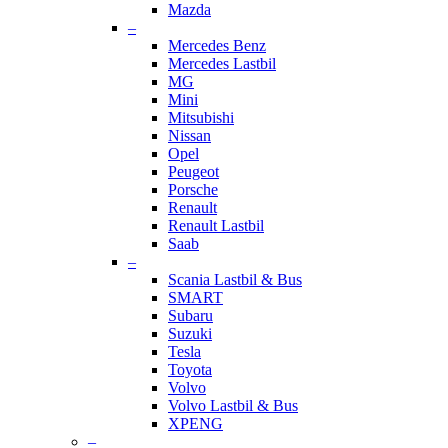
Mazda
–
Mercedes Benz
Mercedes Lastbil
MG
Mini
Mitsubishi
Nissan
Opel
Peugeot
Porsche
Renault
Renault Lastbil
Saab
–
Scania Lastbil & Bus
SMART
Subaru
Suzuki
Tesla
Toyota
Volvo
Volvo Lastbil & Bus
XPENG
–