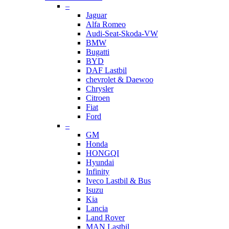
–
Jaguar
Alfa Romeo
Audi-Seat-Skoda-VW
BMW
Bugatti
BYD
DAF Lastbil
chevrolet & Daewoo
Chrysler
Citroen
Fiat
Ford
–
GM
Honda
HONGQI
Hyundai
Infinity
Iveco Lastbil & Bus
Isuzu
Kia
Lancia
Land Rover
MAN Lastbil