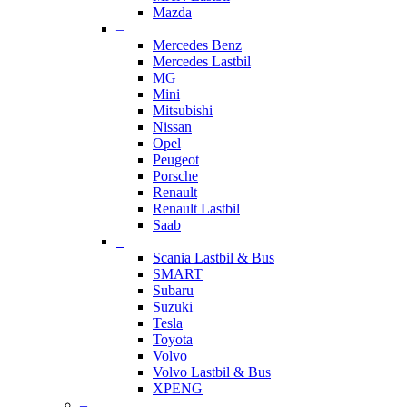
Mazda
–
Mercedes Benz
Mercedes Lastbil
MG
Mini
Mitsubishi
Nissan
Opel
Peugeot
Porsche
Renault
Renault Lastbil
Saab
–
Scania Lastbil & Bus
SMART
Subaru
Suzuki
Tesla
Toyota
Volvo
Volvo Lastbil & Bus
XPENG
–