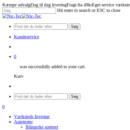
Skip
Kæmpe udvalg
Dag til dag levering
Fragt fra 49kr
Eget service værkst
to
Hit enter to search or ESC to close
main
Close
content
Search
Søg
Kundeservice
search
0
was successfully added to your cart.
Kurv
Menu
Søg
search
0
Menu
Værksteds Inventar
Autotester
Bilmærke sorteret