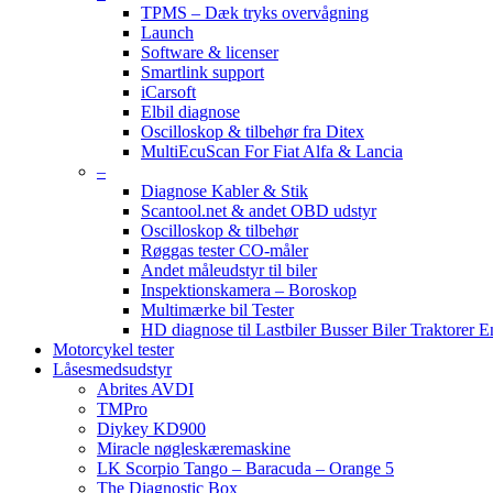
TPMS – Dæk tryks overvågning
Launch
Software & licenser
Smartlink support
iCarsoft
Elbil diagnose
Oscilloskop & tilbehør fra Ditex
MultiEcuScan For Fiat Alfa & Lancia
–
Diagnose Kabler & Stik
Scantool.net & andet OBD udstyr
Oscilloskop & tilbehør
Røggas tester CO-måler
Andet måleudstyr til biler
Inspektionskamera – Boroskop
Multimærke bil Tester
HD diagnose til Lastbiler Busser Biler Traktorer 
Motorcykel tester
Låsesmedsudstyr
Abrites AVDI
TMPro
Diykey KD900
Miracle nøgleskæremaskine
LK Scorpio Tango – Baracuda – Orange 5
The Diagnostic Box