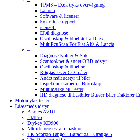
TPMS – Dæk tryks overvågning
Launch
Software & licenser
Smartlink support
iCarsoft
Elbil diagnose
Oscilloskop & tilbehør fra Ditex
MultiEcuScan For Fiat Alfa & Lancia
–
Diagnose Kabler & Stik
Scantool.net & andet OBD udstyr
Oscilloskop & tilbehør
Røggas tester CO-måler
Andet måleudstyr til biler
Inspektionskamera – Boroskop
Multimærke bil Tester
HD diagnose til Lastbiler Busser Biler Traktorer 
Motorcykel tester
Låsesmedsudstyr
Abrites AVDI
TMPro
Diykey KD900
Miracle nøgleskæremaskine
LK Scorpio Tango – Baracuda – Orange 5
The Diagnostic Box