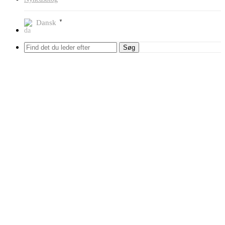
Dansk
▼
Søg
Audi-Seat-Skoda-VW
Viser 32 resultater
Forside
Shop
Auto Tester
Bilmærke sorteret
Audi-Seat-Skoda-VW
Varekategorier
Auto Tester
Andet måleudstyr til biler
Bilmærke sorteret
Alfa Romeo
Audi-Seat-Skoda-VW
BMW