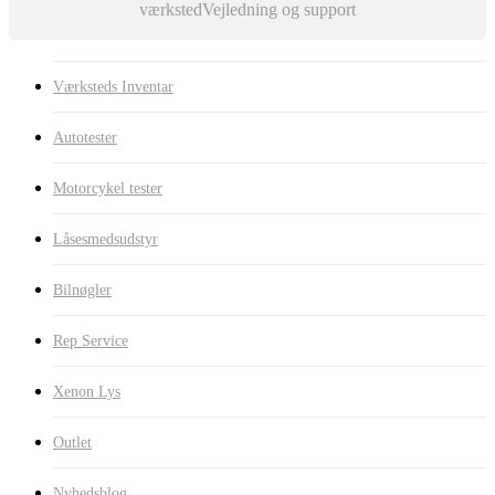
værksted
Vejledning og support
Værksteds Inventar
Autotester
Motorcykel tester
Låsesmedsudstyr
Bilnøgler
Rep Service
Xenon Lys
Outlet
Nyhedsblog