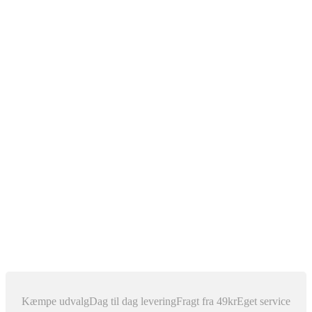
The Diagnostic Box
Bilnøgler
Rep Service
Xenon Lys
Xenon for D1S
Xenon for D2C
Xenon for D2S
Xenon for H1
Xenon for H11
Xenon for H3
Xenon for H4 (Bi Xenon)
Xenon for H7
Xenon for H8
Xenon for H9
Xenon for HB3 / 9005
Xenon for HB4 / 9006
Pærer, ballast & tilbehør
Outlet
Nyhedsblog
Dansk
▼
Kæmpe udvalg
Dag til dag levering
Fragt fra 49kr
Eget service