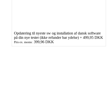
499,95 DKK.
299,95 DKK.
Opdatering til nyeste sw og installation af dansk software
på din nye tester (ikke refunder bar ydelse)
+
499,95
DKK
399,96
DKK
Pris ex. moms:
iCarsoft
VAWS
Tilføj til kurv
V2.0
Varenummer (SKU):
VAWS 2.0 R2H1
Kategorier:
Audi-Seat-
Bil
Skoda-VW
,
Auto Tester
,
Bilmærke sorteret
,
iCarsoft
Tag:
forside
Specifik
Scanner
Beskrivelse
til
Audi,
Beskrivelse
Seat,
Skoda
iCarsoft VAWS 2.0 multisystem
og
VW
scanner
antal