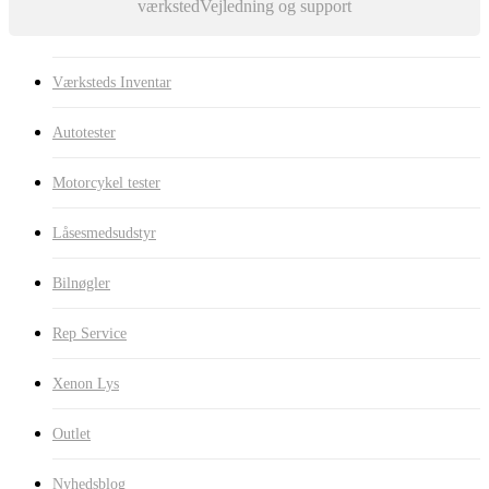
værksted
Vejledning og support
Værksteds Inventar
Autotester
Motorcykel tester
Låsesmedsudstyr
Bilnøgler
Rep Service
Xenon Lys
Outlet
Nyhedsblog