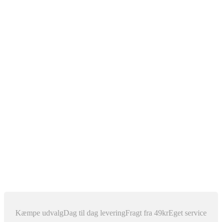
Bilnøgler
Rep Service
Xenon Lys
Xenon for D1S
Xenon for D2C
Xenon for D2S
Xenon for H1
Xenon for H11
Xenon for H3
Xenon for H4 (Bi Xenon)
Xenon for H7
Xenon for H8
Xenon for H9
Xenon for HB3 / 9005
Xenon for HB4 / 9006
Pærer, ballast & tilbehør
Outlet
Nyhedsblog
Kæmpe udvalg
Dag til dag levering
Fragt fra 49kr
Eget service