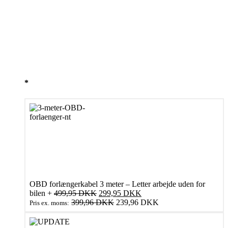
LÆS MERE
6 på lager
ICS Anbefalede tilkøb
*
OBD forlængerkabel 3 meter – Letter arbejde uden for
Den
Den
bilen
+
499,95
DKK
299,95
DKK
oprindelige
aktuelle
399,96
DKK
239,96
DKK
Pris ex. moms:
pris
pris
var:
er: