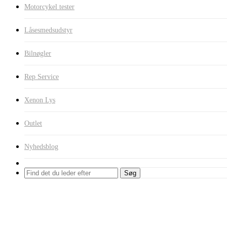
Motorcykel tester
Låsesmedsudstyr
Bilnøgler
Rep Service
Xenon Lys
Outlet
Nyhedsblog
Søg
Auto Tester