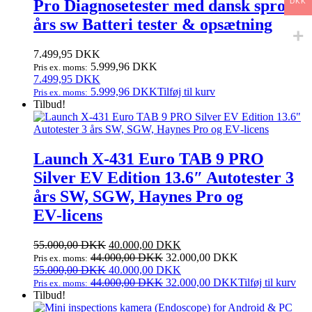
Pro Diagnosetester med dansk sprog 2
DKK
års sw Batteri tester & opsætning
7.499,95
DKK
5.999,96
DKK
Pris ex. moms:
7.499,95
DKK
5.999,96
DKK
Tilføj til kurv
Pris ex. moms:
Tilbud!
Launch X‑431 Euro TAB 9 PRO
Silver EV Edition 13.6″ Autotester 3
års SW, SGW, Haynes Pro og
EV‑licens
Den
Den
55.000,00
DKK
40.000,00
DKK
oprindelige
aktuelle
44.000,00
DKK
32.000,00
DKK
Pris ex. moms:
pris
Den
pris
Den
55.000,00
DKK
40.000,00
DKK
var:
oprindelige
er:
aktuelle
44.000,00
DKK
32.000,00
DKK
Tilføj til kurv
Pris ex. moms:
55.000,00 DKK.
pris
40.000,00 DKK.
pris
Tilbud!
var:
er: