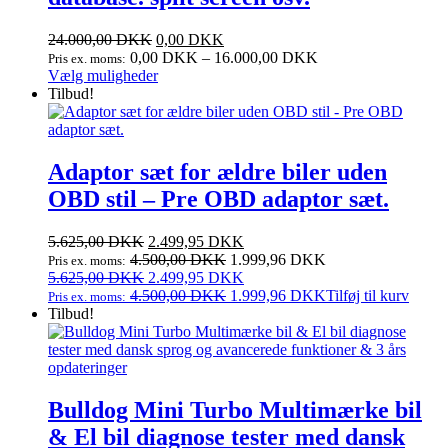
24.000,00
DKK
0,00
DKK
0,00
DKK
–
16.000,00
DKK
Pris ex. moms:
Dette
Vælg muligheder
vare
Tilbud!
har
flere
varianter.
Mulighederne
Adaptor sæt for ældre biler uden
kan
OBD stil – Pre OBD adaptor sæt.
vælges
på
varesiden
Den
Den
5.625,00
DKK
2.499,95
DKK
oprindelige
aktuelle
4.500,00
DKK
1.999,96
DKK
Pris ex. moms:
pris
Den
pris
Den
5.625,00
DKK
2.499,95
DKK
var:
oprindelige
er:
aktuelle
4.500,00
DKK
1.999,96
DKK
Tilføj til kurv
Pris ex. moms:
5.625,00 DKK.
pris
2.499,95 DKK.
pris
Tilbud!
var:
er:
5.625,00 DKK.
2.499,95 DKK.
Bulldog Mini Turbo Multimærke bil
& El bil diagnose tester med dansk