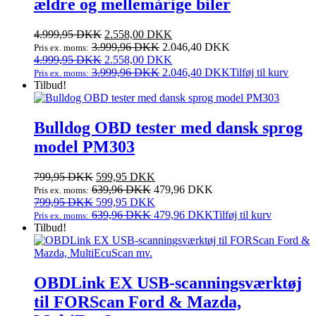
ældre og mellemårige biler
Den
Den
4.999,95
DKK
2.558,00
DKK
oprindelige
aktuelle
3.999,96
DKK
2.046,40
DKK
Pris ex. moms:
pris
Den
pris
Den
4.999,95
DKK
2.558,00
DKK
var:
oprindelige
er:
aktuelle
3.999,96
DKK
2.046,40
DKK
Tilføj til kurv
Pris ex. moms:
4.999,95 DKK.
pris
2.558,00 DKK.
pris
Tilbud!
var:
er:
4.999,95 DKK.
2.558,00 DKK.
Bulldog OBD tester med dansk sprog
model PM303
Den
Den
799,95
DKK
599,95
DKK
oprindelige
aktuelle
639,96
DKK
479,96
DKK
Pris ex. moms:
pris
Den
pris
Den
799,95
DKK
599,95
DKK
var:
oprindelige
er:
aktuelle
639,96
DKK
479,96
DKK
Tilføj til kurv
Pris ex. moms:
799,95 DKK.
pris
599,95 DKK.
pris
Tilbud!
var:
er:
799,95 DKK.
599,95 DKK.
OBDLink EX USB-scanningsværktøj
til FORScan Ford & Mazda,