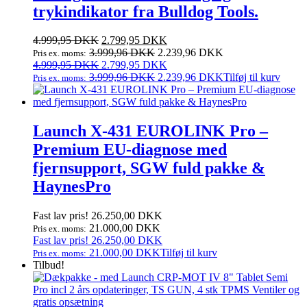
trykindikator fra Bulldog Tools.
Den
Den
4.999,95
DKK
2.799,95
DKK
oprindelige
aktuelle
3.999,96
DKK
2.239,96
DKK
Pris ex. moms:
pris
Den
pris
Den
4.999,95
DKK
2.799,95
DKK
var:
oprindelige
er:
aktuelle
3.999,96
DKK
2.239,96
DKK
Tilføj til kurv
Pris ex. moms:
4.999,95 DKK.
pris
2.799,95 DKK.
pris
var:
er:
4.999,95 DKK.
2.799,95 DKK.
Launch X‑431 EUROLINK Pro –
Premium EU‑diagnose med
fjernsupport, SGW fuld pakke &
HaynesPro
Fast lav pris!
26.250,00
DKK
21.000,00
DKK
Pris ex. moms:
Fast lav pris!
26.250,00
DKK
21.000,00
DKK
Tilføj til kurv
Pris ex. moms:
Tilbud!