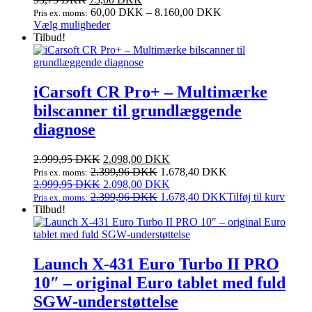
60,00
DKK
–
8.160,00
DKK
Pris ex. moms:
Dette
Vælg muligheder
vare
Tilbud!
har
flere
varianter.
Mulighederne
iCarsoft CR Pro+ – Multimærke
kan
bilscanner til grundlæggende
vælges
på
diagnose
varesiden
Den
Den
2.999,95
DKK
2.098,00
DKK
oprindelige
aktuelle
2.399,96
DKK
1.678,40
DKK
Pris ex. moms:
pris
Den
pris
Den
2.999,95
DKK
2.098,00
DKK
var:
oprindelige
er:
aktuelle
2.399,96
DKK
1.678,40
DKK
Tilføj til kurv
Pris ex. moms:
2.999,95 DKK.
pris
2.098,00 DKK.
pris
Tilbud!
var:
er:
2.999,95 DKK.
2.098,00 DKK.
Launch X‑431 Euro Turbo II PRO
10″ – original Euro tablet med fuld
SGW‑understøttelse