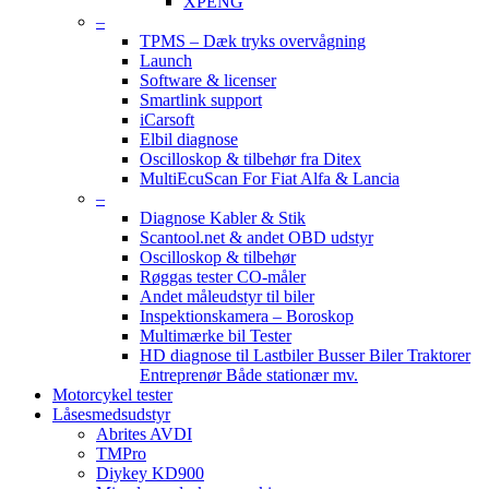
XPENG
–
TPMS – Dæk tryks overvågning
Launch
Software & licenser
Smartlink support
iCarsoft
Elbil diagnose
Oscilloskop & tilbehør fra Ditex
MultiEcuScan For Fiat Alfa & Lancia
–
Diagnose Kabler & Stik
Scantool.net & andet OBD udstyr
Oscilloskop & tilbehør
Røggas tester CO-måler
Andet måleudstyr til biler
Inspektionskamera – Boroskop
Multimærke bil Tester
HD diagnose til Lastbiler Busser Biler Traktorer
Entreprenør Både stationær mv.
Motorcykel tester
Låsesmedsudstyr
Abrites AVDI
TMPro
Diykey KD900