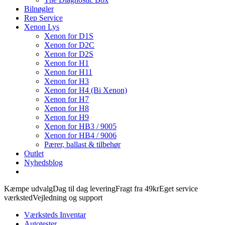
Bilnøgler
Rep Service
Xenon Lys
Xenon for D1S
Xenon for D2C
Xenon for D2S
Xenon for H1
Xenon for H11
Xenon for H3
Xenon for H4 (Bi Xenon)
Xenon for H7
Xenon for H8
Xenon for H9
Xenon for HB3 / 9005
Xenon for HB4 / 9006
Pærer, ballast & tilbehør
Outlet
Nyhedsblog
Kæmpe udvalg
Dag til dag levering
Fragt fra 49kr
Eget service
værksted
Vejledning og support
Værksteds Inventar
Autotester