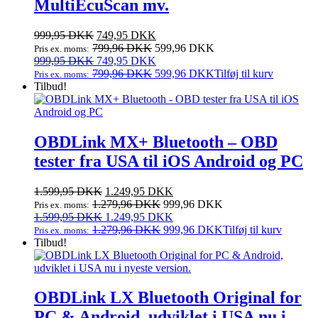
MultiEcuScan mv.
Den
Den
999,95
DKK
749,95
DKK
oprindelige
aktuelle
799,96
DKK
599,96
DKK
Pris ex. moms:
pris
Den
pris
Den
999,95
DKK
749,95
DKK
var:
oprindelige
er:
aktuelle
799,96
DKK
599,96
DKK
Tilføj til kurv
Pris ex. moms:
999,95 DKK.
pris
749,95 DKK.
pris
Tilbud!
var:
er:
999,95 DKK.
749,95 DKK.
OBDLink MX+ Bluetooth – OBD
tester fra USA til iOS Android og PC
Den
Den
1.599,95
DKK
1.249,95
DKK
oprindelige
aktuelle
1.279,96
DKK
999,96
DKK
Pris ex. moms:
pris
Den
pris
Den
1.599,95
DKK
1.249,95
DKK
var:
oprindelige
er:
aktuelle
1.279,96
DKK
999,96
DKK
Tilføj til kurv
Pris ex. moms:
1.599,95 DKK.
pris
1.249,95 DKK.
pris
Tilbud!
var:
er:
1.599,95 DKK.
1.249,95 DKK.
OBDLink LX Bluetooth Original for
PC & Android, udviklet i USA nu i