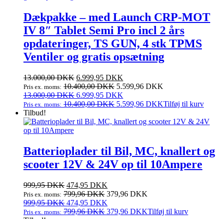
Dækpakke – med Launch CRP-MOT
IV 8″ Tablet Semi Pro incl 2 års
opdateringer, TS GUN, 4 stk TPMS
Ventiler og gratis opsætning
Den
Den
13.000,00
DKK
6.999,95
DKK
oprindelige
aktuelle
10.400,00
DKK
5.599,96
DKK
Pris ex. moms:
pris
Den
pris
Den
13.000,00
DKK
6.999,95
DKK
var:
oprindelige
er:
aktuelle
10.400,00
DKK
5.599,96
DKK
Tilføj til kurv
Pris ex. moms:
13.000,00 DKK.
pris
6.999,95 DKK.
pris
Tilbud!
var:
er:
13.000,00 DKK.
6.999,95 DKK.
Batterioplader til Bil, MC, knallert og
scooter 12V & 24V op til 10Ampere
Den
Den
999,95
DKK
474,95
DKK
oprindelige
aktuelle
799,96
DKK
379,96
DKK
Pris ex. moms:
pris
Den
pris
Den
999,95
DKK
474,95
DKK
var:
oprindelige
er:
aktuelle
799,96
DKK
379,96
DKK
Tilføj til kurv
Pris ex. moms: