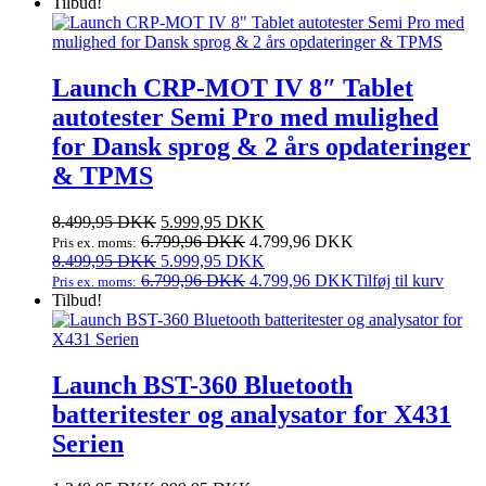
999,95 DKK.
pris
474,95 DKK.
pris
Tilbud!
var:
er:
999,95 DKK.
474,95 DKK.
Launch CRP-MOT IV 8″ Tablet
autotester Semi Pro med mulighed
for Dansk sprog & 2 års opdateringer
& TPMS
Den
Den
8.499,95
DKK
5.999,95
DKK
oprindelige
aktuelle
6.799,96
DKK
4.799,96
DKK
Pris ex. moms:
pris
Den
pris
Den
8.499,95
DKK
5.999,95
DKK
var:
oprindelige
er:
aktuelle
6.799,96
DKK
4.799,96
DKK
Tilføj til kurv
Pris ex. moms:
8.499,95 DKK.
pris
5.999,95 DKK.
pris
Tilbud!
var:
er:
8.499,95 DKK.
5.999,95 DKK.
Launch BST-360 Bluetooth
batteritester og analysator for X431
Serien