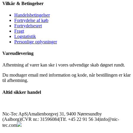
Vilkår & Betingelser
Handelsbetingelser
Fortrydelse af køb
Fortrydelsesret
Fragt
Logstatistik
Personlige oplysninger
Vareudlevering
Afhentning af varer kan ske i vores udvendige skab døgnet rundt.
Du modtager email med information og kode, når bestillingen er klar
til afhentning.
Altid sikker handel
Nic-Tec ApS
|
Amalienborgvej 31, 9400 Nørresundby
(Aalborg)
|
CVR nr.: 31596084
|
Tlf. +45 22 91 56 34
|
info@nic-
tec.com