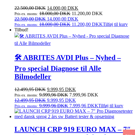
Den
Den
22.500,00
DKK
14.000,00
DKK
oprindelige
aktuelle
18.000,00
DKK
11.200,00
DKK
Pris ex. moms:
pris
Den
pris
Den
22.500,00
DKK
14.000,00
DKK
var:
oprindelige
er:
aktuelle
18.000,00
DKK
11.200,00
DKK
Tilføj til kurv
Pris ex. moms:
22.500,00 DKK.
pris
14.000,00 DKK.
pris
Tilbud!
var:
er:
22.500,00 DKK.
14.000,00 DKK.
🛠️ ABRITES AVDI Plus – Nyhed –
Pro special Diagnose til Alle
Bilmodeller
Den
Den
12.499,95
DKK
9.999,95
DKK
oprindelige
aktuelle
9.999,96
DKK
7.999,96
DKK
Pris ex. moms:
pris
Den
pris
Den
12.499,95
DKK
9.999,95
DKK
var:
oprindelige
er:
aktuelle
9.999,96
DKK
7.999,96
DKK
Tilføj til kurv
Pris ex. moms:
12.499,95 DKK.
pris
9.999,95 DKK.
pris
var:
er:
12.499,95 DKK.
9.999,95 DKK.
LAUNCH CRP 919 EURO MAX – 7″