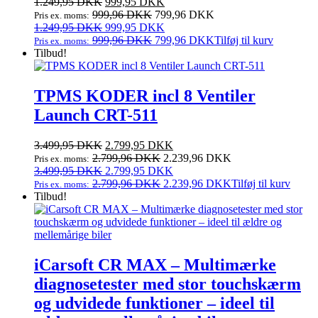
Den
Den
1.249,95
DKK
999,95
DKK
oprindelige
aktuelle
999,96
DKK
799,96
DKK
Pris ex. moms:
pris
Den
pris
Den
1.249,95
DKK
999,95
DKK
var:
oprindelige
er:
aktuelle
999,96
DKK
799,96
DKK
Tilføj til kurv
Pris ex. moms:
1.249,95 DKK.
pris
999,95 DKK.
pris
Tilbud!
var:
er:
1.249,95 DKK.
999,95 DKK.
TPMS KODER incl 8 Ventiler
Launch CRT-511
Den
Den
3.499,95
DKK
2.799,95
DKK
oprindelige
aktuelle
2.799,96
DKK
2.239,96
DKK
Pris ex. moms:
pris
Den
pris
Den
3.499,95
DKK
2.799,95
DKK
var:
oprindelige
er:
aktuelle
2.799,96
DKK
2.239,96
DKK
Tilføj til kurv
Pris ex. moms:
3.499,95 DKK.
pris
2.799,95 DKK.
pris
Tilbud!
var:
er:
3.499,95 DKK.
2.799,95 DKK.
iCarsoft CR MAX – Multimærke
diagnosetester med stor touchskærm
og udvidede funktioner – ideel til