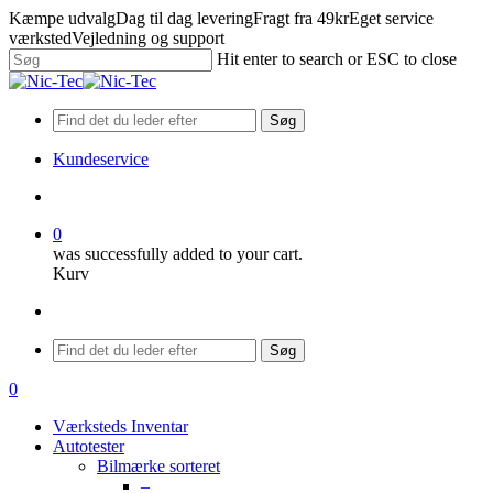
Skip
Kæmpe udvalg
Dag til dag levering
Fragt fra 49kr
Eget service
to
værksted
Vejledning og support
main
Hit enter to search or ESC to close
content
Close
Search
Søg
Kundeservice
search
0
was successfully added to your cart.
Kurv
Menu
Søg
search
0
Menu
Værksteds Inventar
Autotester
Bilmærke sorteret
–