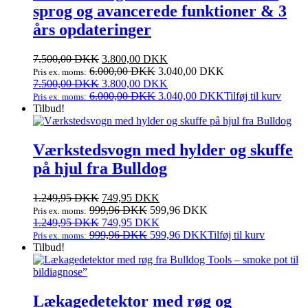
sprog og avancerede funktioner & 3
års opdateringer
Den
Den
7.500,00
DKK
3.800,00
DKK
oprindelige
aktuelle
6.000,00
DKK
3.040,00
DKK
Pris ex. moms:
pris
Den
pris
Den
7.500,00
DKK
3.800,00
DKK
var:
oprindelige
er:
aktuelle
6.000,00
DKK
3.040,00
DKK
Tilføj til kurv
Pris ex. moms:
7.500,00 DKK.
pris
3.800,00 DKK.
pris
Tilbud!
var:
er:
7.500,00 DKK.
3.800,00 DKK.
Værkstedsvogn med hylder og skuffe
på hjul fra Bulldog
Den
Den
1.249,95
DKK
749,95
DKK
oprindelige
aktuelle
999,96
DKK
599,96
DKK
Pris ex. moms:
pris
Den
pris
Den
1.249,95
DKK
749,95
DKK
var:
oprindelige
er:
aktuelle
999,96
DKK
599,96
DKK
Tilføj til kurv
Pris ex. moms:
1.249,95 DKK.
pris
749,95 DKK.
pris
Tilbud!
var:
er:
1.249,95 DKK.
749,95 DKK.
Lækagedetektor med røg og