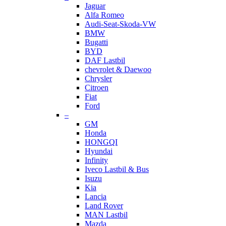
Jaguar
Alfa Romeo
Audi-Seat-Skoda-VW
BMW
Bugatti
BYD
DAF Lastbil
chevrolet & Daewoo
Chrysler
Citroen
Fiat
Ford
–
GM
Honda
HONGQI
Hyundai
Infinity
Iveco Lastbil & Bus
Isuzu
Kia
Lancia
Land Rover
MAN Lastbil
Mazda