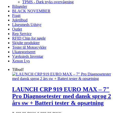
TPMS - Dæk tryks overvågning
Bilnøgler
BLACK NOVEMBER
Fragt
Juletilbud
Låsesmeds Udstyr
Outlet
Rep Service
RFID Chip for nøgle
Skjulte produkter
Tester til Motorcykler
Ukategoriseret
Værksteds Inventar
Xenon Lys
Tilbud!
LAUNCH CRP 919 EURO MAX – 7″
Pro Diagnosetester med dansk sprog 2
års sw + Batteri tester & opsætning