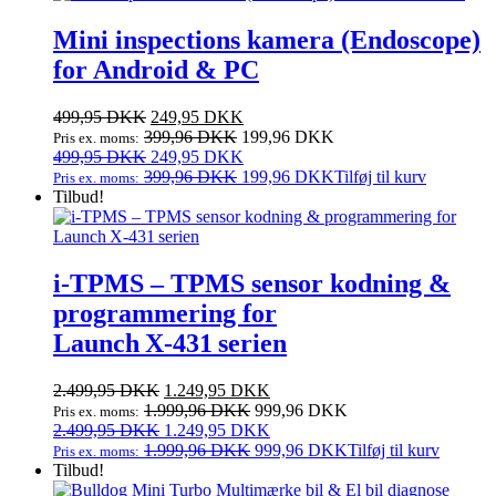
55.000,00 DKK.
40.000,00 DKK.
Mini inspections kamera (Endoscope)
for Android & PC
Den
Den
499,95
DKK
249,95
DKK
oprindelige
aktuelle
399,96
DKK
199,96
DKK
Pris ex. moms:
pris
Den
pris
Den
499,95
DKK
249,95
DKK
var:
oprindelige
er:
aktuelle
399,96
DKK
199,96
DKK
Tilføj til kurv
Pris ex. moms:
499,95 DKK.
pris
249,95 DKK.
pris
Tilbud!
var:
er:
499,95 DKK.
249,95 DKK.
i‑TPMS – TPMS sensor kodning &
programmering for
Launch X‑431 serien
Den
Den
2.499,95
DKK
1.249,95
DKK
oprindelige
aktuelle
1.999,96
DKK
999,96
DKK
Pris ex. moms:
pris
Den
pris
Den
2.499,95
DKK
1.249,95
DKK
var:
oprindelige
er:
aktuelle
1.999,96
DKK
999,96
DKK
Tilføj til kurv
Pris ex. moms:
2.499,95 DKK.
pris
1.249,95 DKK.
pris
Tilbud!
var:
er: