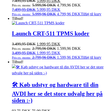
Den
Den
7.499,95
DKK
5.999,95
DKK
oprindelige
aktuelle
5.999,96
DKK
4.799,96
DKK
Pris ex. moms:
pris
Den
pris
Den
7.499,95
DKK
5.999,95
DKK
var:
oprindelige
er:
aktuelle
5.999,96
DKK
4.799,96
DKK
Tilføj til kurv
Pris ex. moms:
7.499,95 DKK.
pris
5.999,95 DKK.
pris
Tilbud!
var:
er:
7.499,95 DKK.
5.999,95 DKK.
Launch CRT-511 TPMS koder
Den
Den
3.499,95
DKK
1.999,95
DKK
oprindelige
aktuelle
2.799,96
DKK
1.599,96
DKK
Pris ex. moms:
pris
Den
pris
Den
3.499,95
DKK
1.999,95
DKK
var:
oprindelige
er:
aktuelle
2.799,96
DKK
1.599,96
DKK
Tilføj til kurv
Pris ex. moms:
3.499,95 DKK.
pris
1.999,95 DKK.
pris
Tilbud!
var:
er:
3.499,95 DKK.
1.999,95 DKK.
🛠️ Køb udstyr og hardware til din
AVDI her se det store udvalg her på
siden :-)
93,75
DKK
75,00
DKK