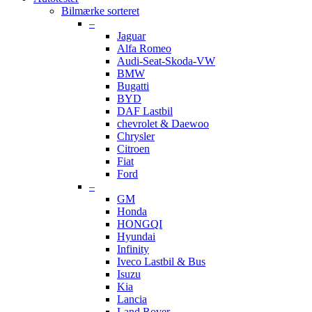
Bilmærke sorteret
–
Jaguar
Alfa Romeo
Audi-Seat-Skoda-VW
BMW
Bugatti
BYD
DAF Lastbil
chevrolet & Daewoo
Chrysler
Citroen
Fiat
Ford
–
GM
Honda
HONGQI
Hyundai
Infinity
Iveco Lastbil & Bus
Isuzu
Kia
Lancia
Land Rover