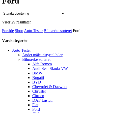
Ford
Viser 29 resultater
Forside
Shop
Auto Tester
Bilmærke sorteret
Ford
Varekategorier
Auto Tester
Andet måleudstyr til biler
Bilmærke sorteret
Alfa Romeo
Audi-Seat-Skoda-VW
BMW
Bugatti
BYD
Chevrolet & Daewoo
Chrysler
Citroen
DAF Lastbil
Fiat
Ford