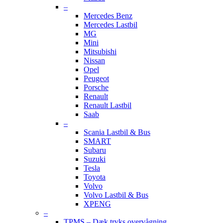
–
Mercedes Benz
Mercedes Lastbil
MG
Mini
Mitsubishi
Nissan
Opel
Peugeot
Porsche
Renault
Renault Lastbil
Saab
–
Scania Lastbil & Bus
SMART
Subaru
Suzuki
Tesla
Toyota
Volvo
Volvo Lastbil & Bus
XPENG
–
TPMS – Dæk tryks overvågning