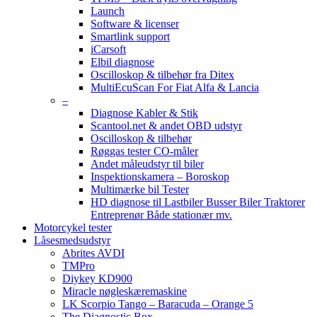
Launch
Software & licenser
Smartlink support
iCarsoft
Elbil diagnose
Oscilloskop & tilbehør fra Ditex
MultiEcuScan For Fiat Alfa & Lancia
–
Diagnose Kabler & Stik
Scantool.net & andet OBD udstyr
Oscilloskop & tilbehør
Røggas tester CO-måler
Andet måleudstyr til biler
Inspektionskamera – Boroskop
Multimærke bil Tester
HD diagnose til Lastbiler Busser Biler Traktorer
Entreprenør Både stationær mv.
Motorcykel tester
Låsesmedsudstyr
Abrites AVDI
TMPro
Diykey KD900
Miracle nøgleskæremaskine
LK Scorpio Tango – Baracuda – Orange 5
The Diagnostic Box