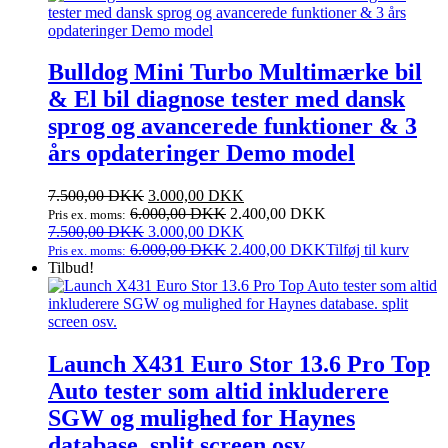
2.499,95 DKK.
1.249,95 DKK.
Bulldog Mini Turbo Multimærke bil
& El bil diagnose tester med dansk
sprog og avancerede funktioner & 3
års opdateringer Demo model
Den
Den
7.500,00
DKK
3.000,00
DKK
oprindelige
aktuelle
6.000,00
DKK
2.400,00
DKK
Pris ex. moms:
pris
Den
pris
Den
7.500,00
DKK
3.000,00
DKK
var:
oprindelige
er:
aktuelle
6.000,00
DKK
2.400,00
DKK
Tilføj til kurv
Pris ex. moms:
7.500,00 DKK.
pris
3.000,00 DKK.
pris
Tilbud!
var:
er:
7.500,00 DKK.
3.000,00 DKK.
Launch X431 Euro Stor 13.6 Pro Top
Auto tester som altid inkluderere
SGW og mulighed for Haynes
database. split screen osv.