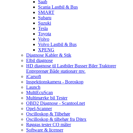
Saab
Scania Lastbil & Bus
SMART
Subaru
Suzuki
Tesla
Toyota
Volvo
Volvo Lastbil & Bus
XPENG
Diagnose Kabler & Stik
Elbil diagnose
HD diagnose til Lastbiler Busser Biler Traktorer
Entreprenør Både stationær mv.
iCarsoft
Inspektionskamera - Boroskop
Launch
MultiEcuScan
Multimærke bil Tester
OBD2 Diagnose - Scantool.net
Opel-Scanner
Oscilloskop & Tilbehør
Oscilloskop & tilbehør fra Ditex
Røggas tester CO måler
Software & licenser