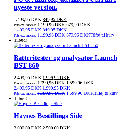
nyeste version.
Den
Den
1.499,95
DKK
849,95
DKK
oprindelige
aktuelle
1.199,96
DKK
679,96
DKK
Pris ex. moms:
pris
Den
pris
Den
1.499,95
DKK
849,95
DKK
var:
oprindelige
er:
aktuelle
1.199,96
DKK
679,96
DKK
Tilføj til kurv
Pris ex. moms:
1.499,95 DKK.
pris
849,95 DKK.
pris
Tilbud!
var:
er:
1.499,95 DKK.
849,95 DKK.
Batteritester og analysator Launch
BST-860
Den
Den
2.499,95
DKK
1.999,95
DKK
oprindelige
aktuelle
1.999,96
DKK
1.599,96
DKK
Pris ex. moms:
pris
Den
pris
Den
2.499,95
DKK
1.999,95
DKK
var:
oprindelige
er:
aktuelle
1.999,96
DKK
1.599,96
DKK
Tilføj til kurv
Pris ex. moms:
2.499,95 DKK.
pris
1.999,95 DKK.
pris
Tilbud!
var:
er:
2.499,95 DKK.
1.999,95 DKK.
Haynes Bestillings Side
3.000,00
DKK
2.500,00
DKK