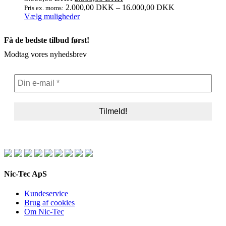
2.000,00
DKK
–
16.000,00
DKK
Pris ex. moms:
Dette
Vælg muligheder
vare
har
Få de bedste tilbud først!
flere
varianter.
Modtag vores nyhedsbrev
Mulighederne
kan
vælges
på
varesiden
Nic-Tec ApS
Kundeservice
Brug af cookies
Om Nic-Tec