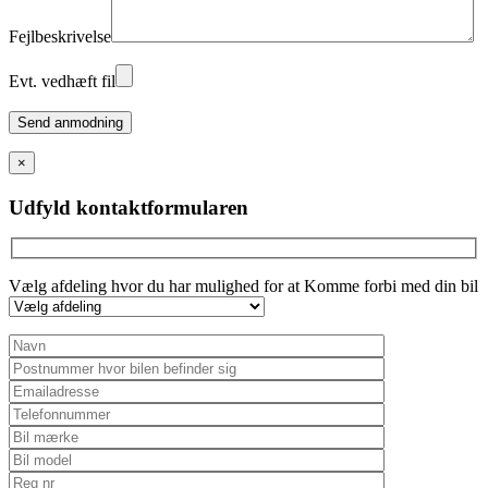
Fejlbeskrivelse
Evt. vedhæft fil
Please
leave
this
×
field
empty.
Udfyld kontaktformularen
Vælg afdeling hvor du har mulighed for at Komme forbi med din bil