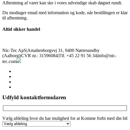
Afhentning af varer kan ske i vores udvendige skab døgnet rundt.
Du modtager email med information og kode, når bestillingen er klar
til afhentning.
Altid sikker handel
Nic-Tec ApS
|
Amalienborgvej 31, 9400 Nørresundby
(Aalborg)
|
CVR nr.: 31596084
|
Tlf. +45 22 91 56 34
|
info@nic-
tec.com
facebook
linkedin
youtube
instagram
Udfyld kontaktformularen
Vælg afdeling hvor du har mulighed for at Komme forbi med din bil