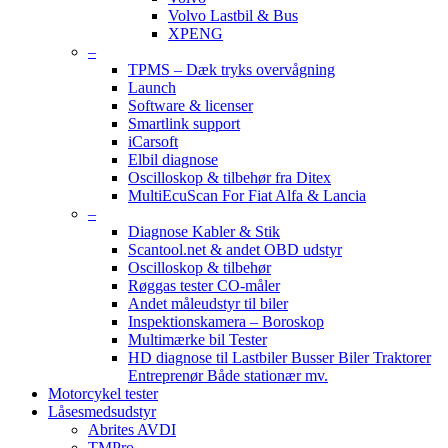
Volvo Lastbil & Bus
XPENG
–
TPMS – Dæk tryks overvågning
Launch
Software & licenser
Smartlink support
iCarsoft
Elbil diagnose
Oscilloskop & tilbehør fra Ditex
MultiEcuScan For Fiat Alfa & Lancia
–
Diagnose Kabler & Stik
Scantool.net & andet OBD udstyr
Oscilloskop & tilbehør
Røggas tester CO-måler
Andet måleudstyr til biler
Inspektionskamera – Boroskop
Multimærke bil Tester
HD diagnose til Lastbiler Busser Biler Traktorer
Entreprenør Både stationær mv.
Motorcykel tester
Låsesmedsudstyr
Abrites AVDI
TMPro