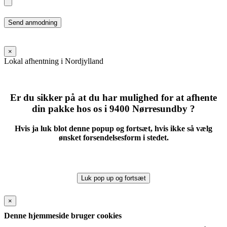
Please
leave
this
field
×
empty.
Lokal afhentning i Nordjylland
Er du sikker på at du har mulighed for at afhente
din pakke hos os i 9400 Nørresundby ?
Hvis ja luk blot denne popup og fortsæt, hvis ikke så vælg
ønsket forsendelsesform i stedet.
Luk pop up og fortsæt
×
Denne hjemmeside bruger cookies