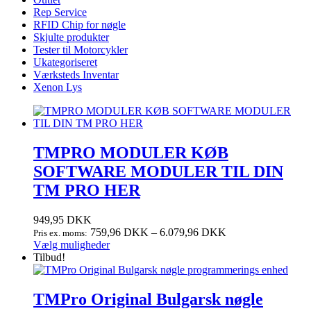
Rep Service
RFID Chip for nøgle
Skjulte produkter
Tester til Motorcykler
Ukategoriseret
Værksteds Inventar
Xenon Lys
TMPRO MODULER KØB
SOFTWARE MODULER TIL DIN
TM PRO HER
949,95
DKK
759,96
DKK
–
6.079,96
DKK
Pris ex. moms:
Dette
Vælg muligheder
vare
Tilbud!
har
flere
varianter.
TMPro Original Bulgarsk nøgle
Mulighederne