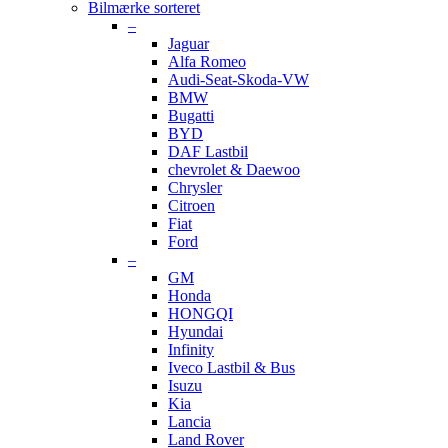
Bilmærke sorteret
–
Jaguar
Alfa Romeo
Audi-Seat-Skoda-VW
BMW
Bugatti
BYD
DAF Lastbil
chevrolet & Daewoo
Chrysler
Citroen
Fiat
Ford
–
GM
Honda
HONGQI
Hyundai
Infinity
Iveco Lastbil & Bus
Isuzu
Kia
Lancia
Land Rover