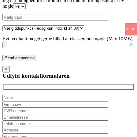
Jeg har mulighed for at komme med min bil for tilpasning af ny
nøgle
DKK
Evt. vedhæft meget gerne billed af eksisterende nøgle (Max 10MB)
Please
leave
this
×
field
Udfyld kontaktformularen
empty.