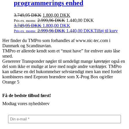
programmerings enhed
kan
vælges
på
Den
Den
3.749,95
DKK
1.800,00
DKK
varesiden
oprindelige
aktuelle
2.999,96
DKK
1.440,00
DKK
Pris ex. moms:
pris
Den
pris
Den
3.749,95
DKK
1.800,00
DKK
var:
oprindelige
er:
aktuelle
2.999,96
DKK
1.440,00
DKK
Tilføj til kurv
Pris ex. moms:
3.749,95 DKK.
pris
1.800,00 DKK.
pris
Her finder du TMPro som forhandles af www.nic-tec.com i
var:
er:
Danmark og Scandinavian.
3.749,95 DKK.
1.800,00 DKK.
TMPro er allerede kendt som et “must have” for enhver auto låse
smed.
Genererer Transponder nøgler til uendeligt mange køretøjer også en
del som ikke er mulige at lave med nogle andre værktøjer. TMPro
kan udlæse en del hukommelser selvstændigt men kan med fordel
kombineres med Eeprom brændere som X-Prog Box og/eller
Orange 5
Få de bedste tilbud først!
Modtag vores nyhedsbrev