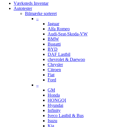
Værksteds Inventar
Autotester
Bilmærke sorteret
–
Jaguar
Alfa Romeo
Audi-Seat-Skoda-VW
BMW
Bugatti
BYD
DAF Lastbil
chevrolet & Daewoo
Chrysler
Citroen
Fiat
Ford
–
GM
Honda
HONGQI
Hyundai
Infinity
Iveco Lastbil & Bus
Isuzu
Kia