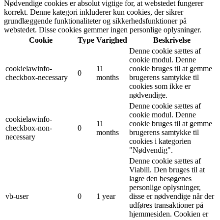
Nødvendige cookies er absolut vigtige for, at webstedet fungerer
korrekt. Denne kategori inkluderer kun cookies, der sikrer
grundlæggende funktionaliteter og sikkerhedsfunktioner på
webstedet. Disse cookies gemmer ingen personlige oplysninger.
Cookie
Type
Varighed
Beskrivelse
Denne cookie sættes af
cookie modul. Denne
cookielawinfo-
11
cookie bruges til at gemme
0
checkbox-necessary
months
brugerens samtykke til
cookies som ikke er
nødvendige.
Denne cookie sættes af
cookie modul. Denne
cookielawinfo-
11
cookie bruges til at gemme
checkbox-non-
0
months
brugerens samtykke til
necessary
cookies i kategorien
"Nødvendig".
Denne cookie sættes af
Viabill. Den bruges til at
lagre den besøgenes
personlige oplysninger,
vb-user
0
1 year
disse er nødvendige når der
udføres transaktioner på
hjemmesiden. Cookien er