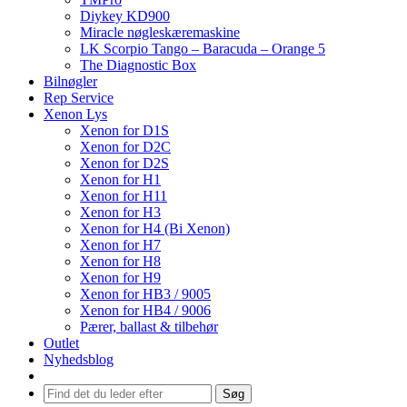
Diykey KD900
Miracle nøgleskæremaskine
LK Scorpio Tango – Baracuda – Orange 5
The Diagnostic Box
Bilnøgler
Rep Service
Xenon Lys
Xenon for D1S
Xenon for D2C
Xenon for D2S
Xenon for H1
Xenon for H11
Xenon for H3
Xenon for H4 (Bi Xenon)
Xenon for H7
Xenon for H8
Xenon for H9
Xenon for HB3 / 9005
Xenon for HB4 / 9006
Pærer, ballast & tilbehør
Outlet
Nyhedsblog
Søg