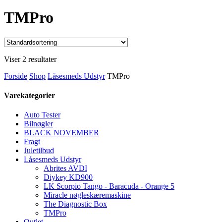
TMPro
Viser 2 resultater
Forside
Shop
Låsesmeds Udstyr
TMPro
Varekategorier
Auto Tester
Bilnøgler
BLACK NOVEMBER
Fragt
Juletilbud
Låsesmeds Udstyr
Abrites AVDI
Diykey KD900
LK Scorpio Tango - Baracuda - Orange 5
Miracle nøgleskæremaskine
The Diagnostic Box
TMPro
Outlet