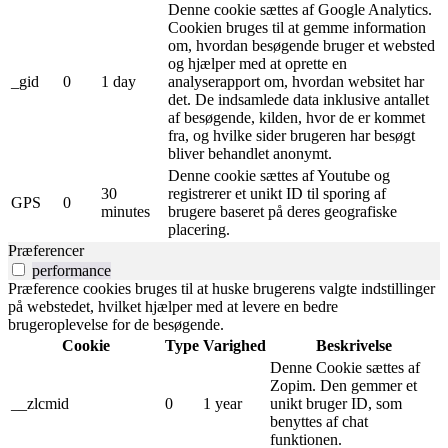
Denne cookie sættes af Google Analytics.
Cookien bruges til at gemme information
om, hvordan besøgende bruger et websted
og hjælper med at oprette en
_gid
0
1 day
analyserapport om, hvordan websitet har
det. De indsamlede data inklusive antallet
af besøgende, kilden, hvor de er kommet
fra, og hvilke sider brugeren har besøgt
bliver behandlet anonymt.
Denne cookie sættes af Youtube og
30
registrerer et unikt ID til sporing af
GPS
0
minutes
brugere baseret på deres geografiske
placering.
Præferencer
performance
Præference cookies bruges til at huske brugerens valgte indstillinger
på webstedet, hvilket hjælper med at levere en bedre
brugeroplevelse for de besøgende.
Cookie
Type
Varighed
Beskrivelse
Denne Cookie sættes af
Zopim. Den gemmer et
__zlcmid
0
1 year
unikt bruger ID, som
benyttes af chat
funktionen.