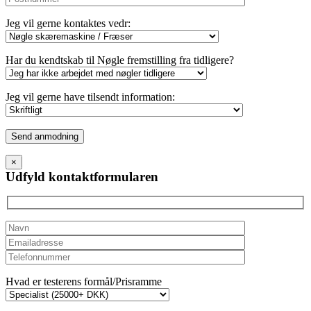
Jeg vil gerne kontaktes vedr:
Har du kendtskab til Nøgle fremstilling fra tidligere?
Jeg vil gerne have tilsendt information:
Please
leave
this
×
field
Udfyld kontaktformularen
empty.
Hvad er testerens formål/Prisramme