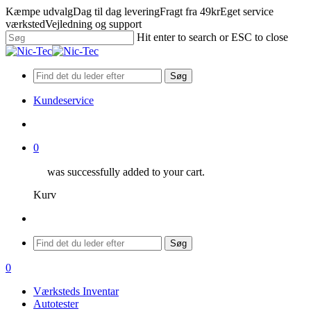
Skip
Kæmpe udvalg
Dag til dag levering
Fragt fra 49kr
Eget service
to
værksted
Vejledning og support
main
Hit enter to search or ESC to close
content
Close
Search
Søg
Kundeservice
search
0
was successfully added to your cart.
Kurv
Menu
Søg
search
0
Menu
Værksteds Inventar
Autotester