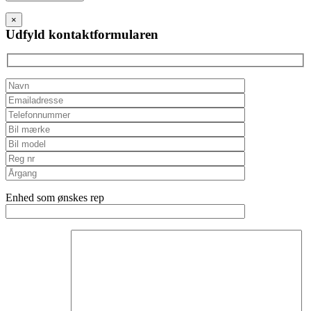
leave
this
×
field
Udfyld kontaktformularen
empty.
Enhed som ønskes rep