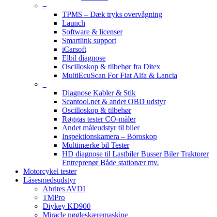
–
TPMS – Dæk tryks overvågning
Launch
Software & licenser
Smartlink support
iCarsoft
Elbil diagnose
Oscilloskop & tilbehør fra Ditex
MultiEcuScan For Fiat Alfa & Lancia
–
Diagnose Kabler & Stik
Scantool.net & andet OBD udstyr
Oscilloskop & tilbehør
Røggas tester CO-måler
Andet måleudstyr til biler
Inspektionskamera – Boroskop
Multimærke bil Tester
HD diagnose til Lastbiler Busser Biler Traktorer
Entreprenør Både stationær mv.
Motorcykel tester
Låsesmedsudstyr
Abrites AVDI
TMPro
Diykey KD900
Miracle nøgleskæremaskine