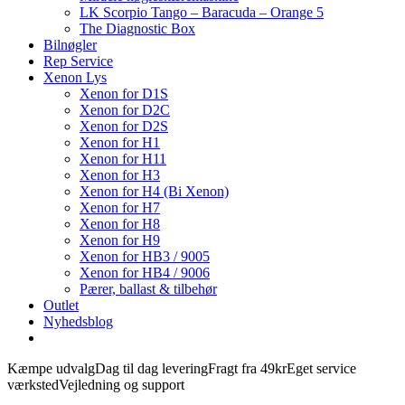
LK Scorpio Tango – Baracuda – Orange 5
The Diagnostic Box
Bilnøgler
Rep Service
Xenon Lys
Xenon for D1S
Xenon for D2C
Xenon for D2S
Xenon for H1
Xenon for H11
Xenon for H3
Xenon for H4 (Bi Xenon)
Xenon for H7
Xenon for H8
Xenon for H9
Xenon for HB3 / 9005
Xenon for HB4 / 9006
Pærer, ballast & tilbehør
Outlet
Nyhedsblog
Kæmpe udvalg
Dag til dag levering
Fragt fra 49kr
Eget service
værksted
Vejledning og support