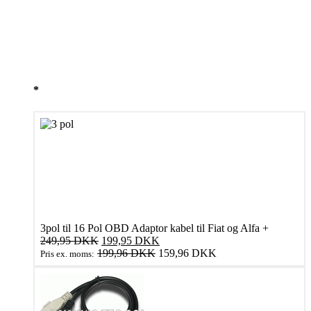
13 på lager
Anbefalede tilkøb
*
3pol til 16 Pol OBD Adaptor kabel til Fiat og Alfa
+
Den
Den
249,95
DKK
199,95
DKK
oprindelige
aktuelle
199,96
DKK
159,96
DKK
Pris ex. moms:
pris
pris
var:
er:
249,95 DKK.
199,95 DKK.