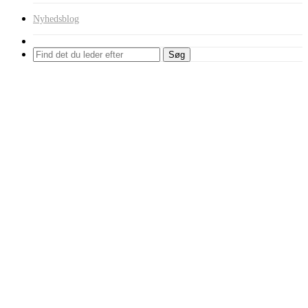
Nyhedsblog
Søg
Forside
Shop
Auto Tester
Bilmærke sorteret
Audi-Seat-Skoda-VW
VCDS fejlkodelæser – VCDS Light samt Vagcom
Tilbud!
VCDS fejlkodelæser – VCDS
Light samt Vagcom
Varenummer: R1H1-1016
1-3 dages levering