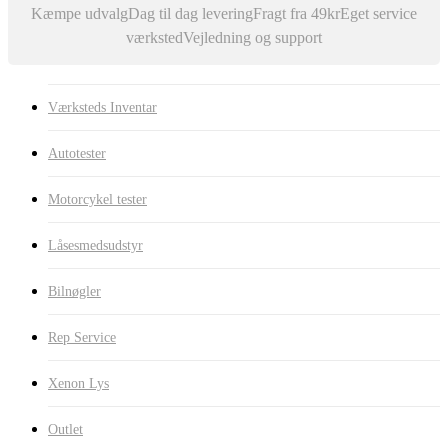
Kæmpe udvalg
Dag til dag levering
Fragt fra 49kr
Eget service
værksted
Vejledning og support
Værksteds Inventar
Autotester
Motorcykel tester
Låsesmedsudstyr
Bilnøgler
Rep Service
Xenon Lys
Outlet