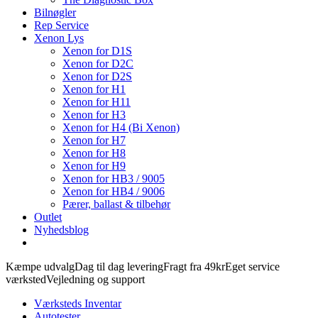
Bilnøgler
Rep Service
Xenon Lys
Xenon for D1S
Xenon for D2C
Xenon for D2S
Xenon for H1
Xenon for H11
Xenon for H3
Xenon for H4 (Bi Xenon)
Xenon for H7
Xenon for H8
Xenon for H9
Xenon for HB3 / 9005
Xenon for HB4 / 9006
Pærer, ballast & tilbehør
Outlet
Nyhedsblog
Kæmpe udvalg
Dag til dag levering
Fragt fra 49kr
Eget service
værksted
Vejledning og support
Værksteds Inventar
Autotester