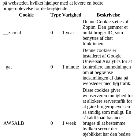
på webstedet, hvilket hjælper med at levere en bedre
brugeroplevelse for de besøgende.
Cookie
Type
Varighed
Beskrivelse
Denne Cookie sættes af
Zopim. Den gemmer et
__zlcmid
0
1 year
unikt bruger ID, som
benyttes af chat
funktionen.
Denne cookies er
installeret af Google
Universal Analytics for at
_gat
0
1 minute
kontrollere anmodningen
om at begrænse
indsamlingen af ​​data på
websteder med høj trafik.
Disse cookies giver
webserveren mulighed for
at allokere servertrafik for
at gøre brugeroplevelsen
så smidig som muligt. En
såkaldt load balancer
AWSALB
0
1 week
bruges til at bestemme,
hvilken server der i
øjeblikket har den bedste