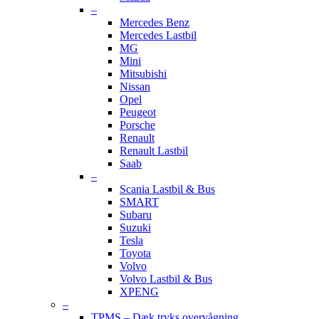
–
Mercedes Benz
Mercedes Lastbil
MG
Mini
Mitsubishi
Nissan
Opel
Peugeot
Porsche
Renault
Renault Lastbil
Saab
–
Scania Lastbil & Bus
SMART
Subaru
Suzuki
Tesla
Toyota
Volvo
Volvo Lastbil & Bus
XPENG
–
TPMS – Dæk tryks overvågning