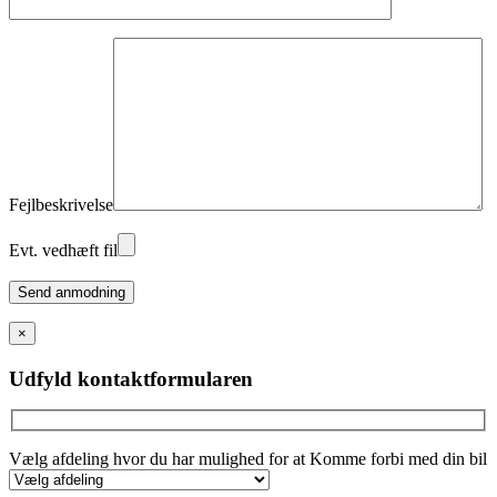
Fejlbeskrivelse
Evt. vedhæft fil
Please
leave
this
×
field
empty.
Udfyld kontaktformularen
Vælg afdeling hvor du har mulighed for at Komme forbi med din bil