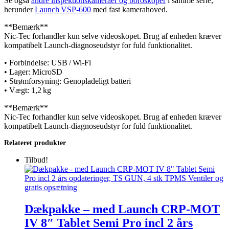
Se også
andre inspektionskameraer og boroskoper
i samme serie,
herunder
Launch VSP‑600
med fast kamerahoved.
**Bemærk**
Nic‑Tec forhandler kun selve videoskopet. Brug af enheden kræver
kompatibelt Launch‑diagnoseudstyr for fuld funktionalitet.
• Forbindelse: USB / Wi‑Fi
• Lager: MicroSD
• Strømforsyning: Genopladeligt batteri
• Vægt: 1,2 kg
**Bemærk**
Nic‑Tec forhandler kun selve videoskopet. Brug af enheden kræver
kompatibelt Launch‑diagnoseudstyr for fuld funktionalitet.
Relateret produkter
Tilbud!
Dækpakke – med Launch CRP-MOT
IV 8″ Tablet Semi Pro incl 2 års