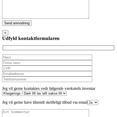
Please
leave
this
×
field
Udfyld kontaktformularen
empty.
Jeg vil gerne kontaktes vedr følgende værksteds inventar
Jeg vil gerne have tilsendt skrifteligt tilbud via email