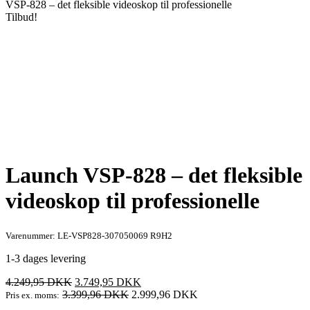
VSP-828 – det fleksible videoskop til professionelle
Tilbud!
Launch VSP-828 – det fleksible
videoskop til professionelle
Varenummer: LE-VSP828-307050069 R9H2
1-3 dages levering
Den
Den
4.249,95
DKK
3.749,95
DKK
oprindelige
aktuelle
3.399,96
DKK
2.999,96
DKK
Pris ex. moms:
pris
pris