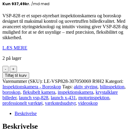
var:
er:
4.249,95 DKK.
3.749,95 DKK.
VSP‑828 er et super‑styrebart inspektionskamera og boroskop
designet til maksimal kontrol og uovertruffen billedkvalitet. Med
avanceret styringsteknologi og intuitiv visning giver VSP‑828 dig
mulighed for at se det usynlige – med præcision, fleksibilitet og
sikkerhed.
LÆS MERE
2 på lager
Launch
VSP-
Tilføj til kurv
828
Varenummer (SKU):
LE-VSP828-307050069 R9H2
Kategori:
-
Inspektionskamera - Boroskop
Tags:
aktiv styring
,
bilinspektion
,
det
boroskop
,
fleksibelt kamera
,
inspektionskamera
,
krystalklare
fleksible
billeder
,
launch vsp‑828
,
launch x‑431
,
motorinspektion
,
videoskop
professionelt værktøj
,
værkstedsudstyr
,
videoskop
til
professionelle
Beskrivelse
antal
Beskrivelse