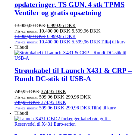
opdateringer, TS GUN, 4 stk TPMS
Ventiler og gratis opsætning
Den
Den
13.000,00
DKK
6.999,95
DKK
oprindelige
aktuelle
10.400,00
DKK
5.599,96
DKK
Pris ex. moms:
pris
Den
pris
Den
13.000,00
DKK
6.999,95
DKK
var:
oprindelige
er:
aktuelle
10.400,00
DKK
5.599,96
DKK
Tilføj til kurv
Pris ex. moms:
13.000,00 DKK.
pris
6.999,95 DKK.
pris
Tilbud!
var:
er:
13.000,00 DKK.
6.999,95 DKK.
Strømkabel til Launch X431 & CRP –
Rundt DC‑stik til USB‑A
Den
Den
749,95
DKK
374,95
DKK
oprindelige
aktuelle
599,96
DKK
299,96
DKK
Pris ex. moms:
pris
Den
pris
Den
749,95
DKK
374,95
DKK
var:
oprindelige
er:
aktuelle
599,96
DKK
299,96
DKK
Tilføj til kurv
Pris ex. moms:
749,95 DKK.
pris
374,95 DKK.
pris
Tilbud!
var:
er:
749,95 DKK.
374,95 DKK.