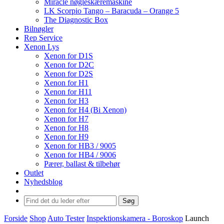
Miracle nøgleskæremaskine
LK Scorpio Tango – Baracuda – Orange 5
The Diagnostic Box
Bilnøgler
Rep Service
Xenon Lys
Xenon for D1S
Xenon for D2C
Xenon for D2S
Xenon for H1
Xenon for H11
Xenon for H3
Xenon for H4 (Bi Xenon)
Xenon for H7
Xenon for H8
Xenon for H9
Xenon for HB3 / 9005
Xenon for HB4 / 9006
Pærer, ballast & tilbehør
Outlet
Nyhedsblog
Søg
Forside
Shop
Auto Tester
Inspektionskamera - Boroskop
Launch