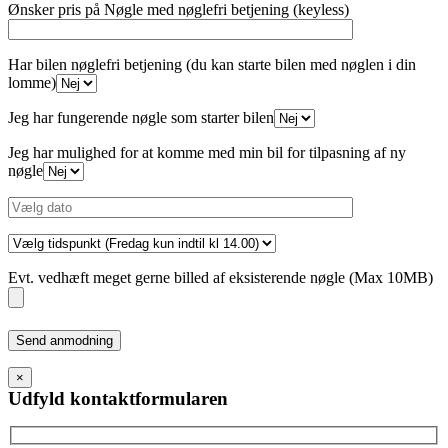
Ønsker pris på Nøgle med nøglefri betjening (keyless)
Har bilen nøglefri betjening (du kan starte bilen med nøglen i din
lomme)
Jeg har fungerende nøgle som starter bilen
Jeg har mulighed for at komme med min bil for tilpasning af ny
nøgle
Evt. vedhæft meget gerne billed af eksisterende nøgle (Max 10MB)
Please
leave
this
×
field
Udfyld kontaktformularen
empty.