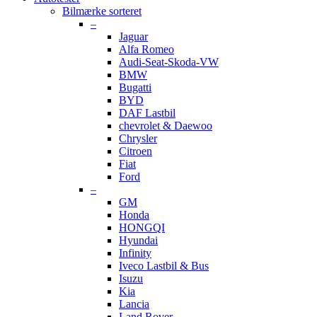
Bilmærke sorteret
–
Jaguar
Alfa Romeo
Audi-Seat-Skoda-VW
BMW
Bugatti
BYD
DAF Lastbil
chevrolet & Daewoo
Chrysler
Citroen
Fiat
Ford
–
GM
Honda
HONGQI
Hyundai
Infinity
Iveco Lastbil & Bus
Isuzu
Kia
Lancia
Land Rover