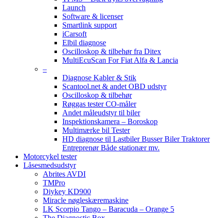
Launch
Software & licenser
Smartlink support
iCarsoft
Elbil diagnose
Oscilloskop & tilbehør fra Ditex
MultiEcuScan For Fiat Alfa & Lancia
–
Diagnose Kabler & Stik
Scantool.net & andet OBD udstyr
Oscilloskop & tilbehør
Røggas tester CO-måler
Andet måleudstyr til biler
Inspektionskamera – Boroskop
Multimærke bil Tester
HD diagnose til Lastbiler Busser Biler Traktorer
Entreprenør Både stationær mv.
Motorcykel tester
Låsesmedsudstyr
Abrites AVDI
TMPro
Diykey KD900
Miracle nøgleskæremaskine
LK Scorpio Tango – Baracuda – Orange 5
The Diagnostic Box