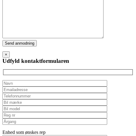
Please
leave
this
×
field
Udfyld kontaktformularen
empty.
Enhed som ønskes rep