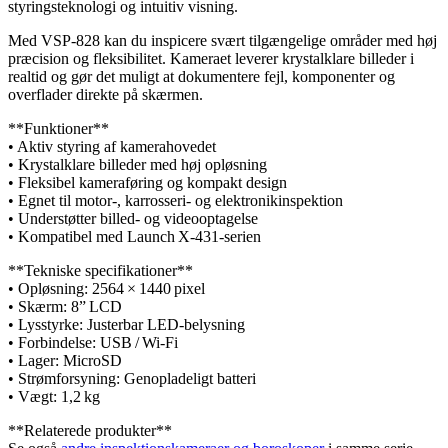
styringsteknologi og intuitiv visning.
Med VSP‑828 kan du inspicere svært tilgængelige områder med høj
præcision og fleksibilitet. Kameraet leverer krystalklare billeder i
realtid og gør det muligt at dokumentere fejl, komponenter og
overflader direkte på skærmen.
**Funktioner**
• Aktiv styring af kamerahovedet
• Krystalklare billeder med høj opløsning
• Fleksibel kameraføring og kompakt design
• Egnet til motor‑, karrosseri‑ og elektronikinspektion
• Understøtter billed‑ og videooptagelse
• Kompatibel med Launch X‑431‑serien
**Tekniske specifikationer**
• Opløsning: 2564 × 1440 pixel
• Skærm: 8” LCD
• Lysstyrke: Justerbar LED‑belysning
• Forbindelse: USB / Wi‑Fi
• Lager: MicroSD
• Strømforsyning: Genopladeligt batteri
• Vægt: 1,2 kg
**Relaterede produkter**