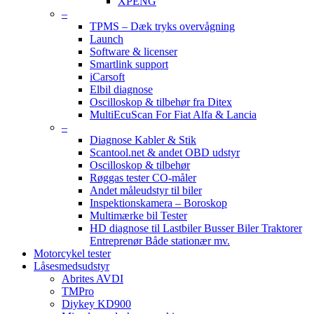
XPENG
–
TPMS – Dæk tryks overvågning
Launch
Software & licenser
Smartlink support
iCarsoft
Elbil diagnose
Oscilloskop & tilbehør fra Ditex
MultiEcuScan For Fiat Alfa & Lancia
–
Diagnose Kabler & Stik
Scantool.net & andet OBD udstyr
Oscilloskop & tilbehør
Røggas tester CO-måler
Andet måleudstyr til biler
Inspektionskamera – Boroskop
Multimærke bil Tester
HD diagnose til Lastbiler Busser Biler Traktorer
Entreprenør Både stationær mv.
Motorcykel tester
Låsesmedsudstyr
Abrites AVDI
TMPro
Diykey KD900