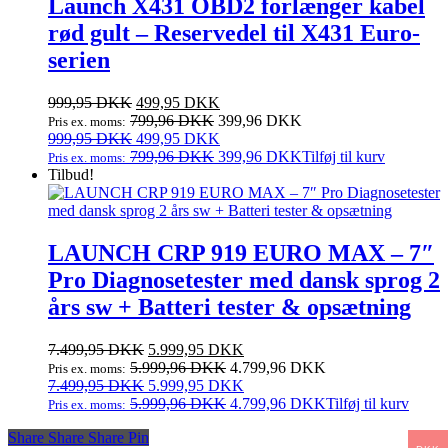
Launch X431 OBD2 forlænger kabel
rød gult – Reservedel til X431 Euro-
serien
Den
Den
999,95
DKK
499,95
DKK
oprindelige
aktuelle
799,96
DKK
399,96
DKK
Pris ex. moms:
pris
Den
pris
Den
999,95
DKK
499,95
DKK
var:
oprindelige
er:
aktuelle
799,96
DKK
399,96
DKK
Tilføj til kurv
Pris ex. moms:
999,95 DKK.
pris
499,95 DKK.
pris
Tilbud!
var:
er:
999,95 DKK.
499,95 DKK.
LAUNCH CRP 919 EURO MAX – 7″
Pro Diagnosetester med dansk sprog 2
års sw + Batteri tester & opsætning
Den
Den
7.499,95
DKK
5.999,95
DKK
oprindelige
aktuelle
5.999,96
DKK
4.799,96
DKK
Pris ex. moms:
pris
Den
pris
Den
7.499,95
DKK
5.999,95
DKK
var:
oprindelige
er:
aktuelle
5.999,96
DKK
4.799,96
DKK
Tilføj til kurv
Pris ex. moms:
7.499,95 DKK.
pris
5.999,95 DKK.
pris
Share
Share
Share
Share
Pin
var:
er: