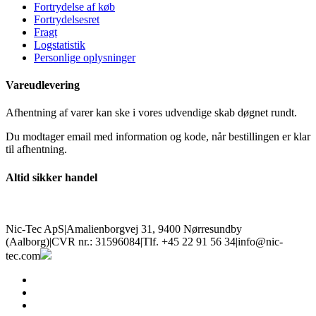
Fortrydelse af køb
Fortrydelsesret
Fragt
Logstatistik
Personlige oplysninger
Vareudlevering
Afhentning af varer kan ske i vores udvendige skab døgnet rundt.
Du modtager email med information og kode, når bestillingen er klar
til afhentning.
Altid sikker handel
Nic-Tec ApS
|
Amalienborgvej 31, 9400 Nørresundby
(Aalborg)
|
CVR nr.: 31596084
|
Tlf. +45 22 91 56 34
|
info@nic-
tec.com
facebook
linkedin
youtube