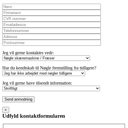
Jeg vil gerne kontaktes vedr:
Har du kendtskab til Nøgle fremstilling fra tidligere?
Jeg vil gerne have tilsendt information:
Please
leave
this
×
field
Udfyld kontaktformularen
empty.