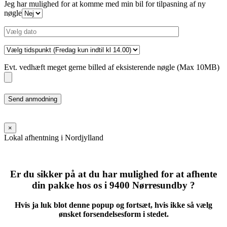
Jeg har mulighed for at komme med min bil for tilpasning af ny
nøgle
Evt. vedhæft meget gerne billed af eksisterende nøgle (Max 10MB)
Please
leave
this
field
×
empty.
Lokal afhentning i Nordjylland
Er du sikker på at du har mulighed for at afhente
din pakke hos os i 9400 Nørresundby ?
Hvis ja luk blot denne popup og fortsæt, hvis ikke så vælg
ønsket forsendelsesform i stedet.