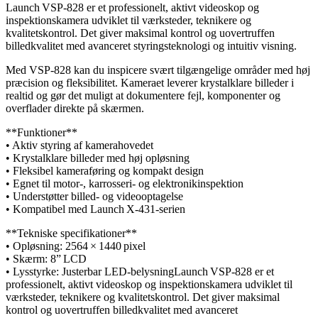
Launch VSP‑828 er et professionelt, aktivt videoskop og
inspektionskamera udviklet til værksteder, teknikere og
kvalitetskontrol. Det giver maksimal kontrol og uovertruffen
billedkvalitet med avanceret styringsteknologi og intuitiv visning.
Med VSP‑828 kan du inspicere svært tilgængelige områder med høj
præcision og fleksibilitet. Kameraet leverer krystalklare billeder i
realtid og gør det muligt at dokumentere fejl, komponenter og
overflader direkte på skærmen.
**Funktioner**
• Aktiv styring af kamerahovedet
• Krystalklare billeder med høj opløsning
• Fleksibel kameraføring og kompakt design
• Egnet til motor‑, karrosseri‑ og elektronikinspektion
• Understøtter billed‑ og videooptagelse
• Kompatibel med Launch X‑431‑serien
**Tekniske specifikationer**
• Opløsning: 2564 × 1440 pixel
• Skærm: 8” LCD
• Lysstyrke: Justerbar LED‑belysningLaunch VSP‑828 er et
professionelt, aktivt videoskop og inspektionskamera udviklet til
værksteder, teknikere og kvalitetskontrol. Det giver maksimal
kontrol og uovertruffen billedkvalitet med avanceret