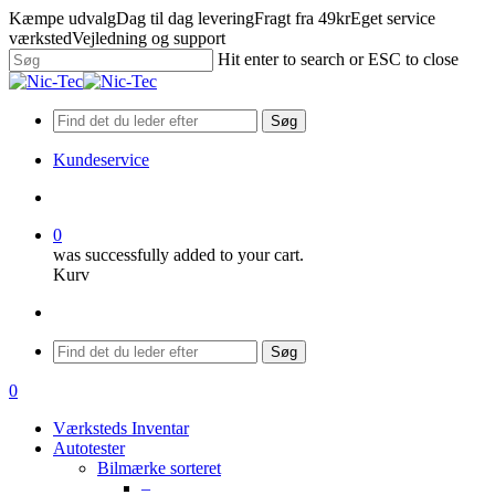
Skip
Kæmpe udvalg
Dag til dag levering
Fragt fra 49kr
Eget service
to
værksted
Vejledning og support
main
Hit enter to search or ESC to close
content
Close
Search
Søg
Kundeservice
search
0
was successfully added to your cart.
Kurv
Menu
Søg
search
0
Menu
Værksteds Inventar
Autotester
Bilmærke sorteret
–