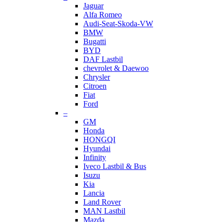
Jaguar
Alfa Romeo
Audi-Seat-Skoda-VW
BMW
Bugatti
BYD
DAF Lastbil
chevrolet & Daewoo
Chrysler
Citroen
Fiat
Ford
–
GM
Honda
HONGQI
Hyundai
Infinity
Iveco Lastbil & Bus
Isuzu
Kia
Lancia
Land Rover
MAN Lastbil
Mazda