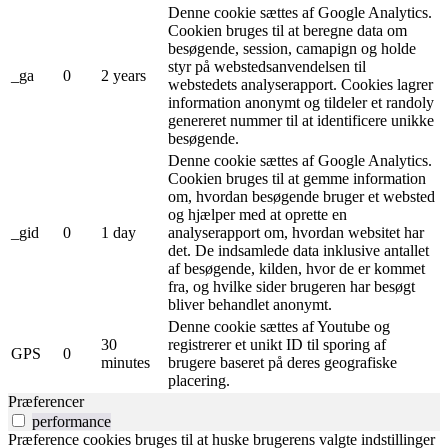
Denne cookie sættes af Google Analytics.
Cookien bruges til at beregne data om
besøgende, session, camapign og holde
styr på webstedsanvendelsen til
_ga
0
2 years
webstedets analyserapport. Cookies lagrer
information anonymt og tildeler et randoly
genereret nummer til at identificere unikke
besøgende.
Denne cookie sættes af Google Analytics.
Cookien bruges til at gemme information
om, hvordan besøgende bruger et websted
og hjælper med at oprette en
_gid
0
1 day
analyserapport om, hvordan websitet har
det. De indsamlede data inklusive antallet
af besøgende, kilden, hvor de er kommet
fra, og hvilke sider brugeren har besøgt
bliver behandlet anonymt.
Denne cookie sættes af Youtube og
30
registrerer et unikt ID til sporing af
GPS
0
minutes
brugere baseret på deres geografiske
placering.
Præferencer
performance
Præference cookies bruges til at huske brugerens valgte indstillinger