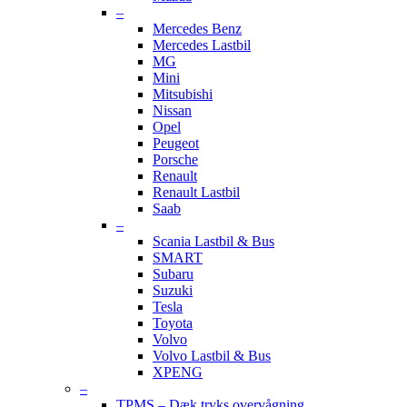
–
Mercedes Benz
Mercedes Lastbil
MG
Mini
Mitsubishi
Nissan
Opel
Peugeot
Porsche
Renault
Renault Lastbil
Saab
–
Scania Lastbil & Bus
SMART
Subaru
Suzuki
Tesla
Toyota
Volvo
Volvo Lastbil & Bus
XPENG
–
TPMS – Dæk tryks overvågning