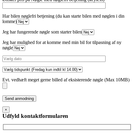
Har bilen nøglefri betjening (du kan starte bilen med nøglen i din
lomme)
Jeg har fungerende nøgle som starter bilen
Jeg har mulighed for at komme med min bil for tilpasning af ny
nøgle
Evt. vedhæft meget gerne billed af eksisterende nøgle (Max 10MB)
Please
leave
this
×
field
Udfyld kontaktformularen
empty.