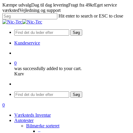
Skip
Kæmpe udvalg
Dag til dag levering
Fragt fra 49kr
Eget service
to
værksted
Vejledning og support
main
Hit enter to search or ESC to close
content
Close
Search
Søg
Kundeservice
search
0
was successfully added to your cart.
Kurv
Menu
Søg
search
0
Menu
Værksteds Inventar
Autotester
Bilmærke sorteret
–