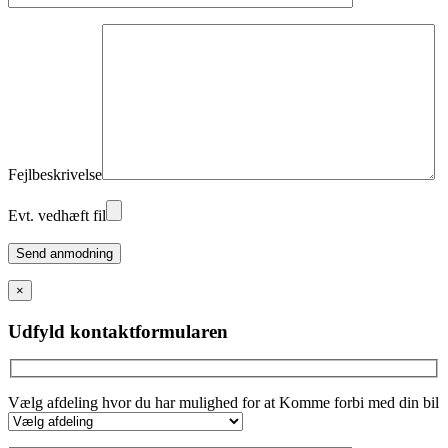
Fejlbeskrivelse
Evt. vedhæft fil
Please
leave
this
×
field
empty.
Udfyld kontaktformularen
Vælg afdeling hvor du har mulighed for at Komme forbi med din bil