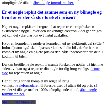
uforpligtende tilbud,
åben nøgle formularen her.
Er et nøgle repkit det samme som en ny bilnøgle og
hvorfor er der så stor forskel i prisen?
Nej, et nøgle repkit er beregnet til at reparere eller opfriske en
eksisterende nøgle , hvor den indvendige elektronik del genbruges
og kun det ydre plast og evt metal udskiftes.
Hvor en komplet ny nøgle er komplet med ny elektronik del (PCB /
Indmad) som også skal tilpasses / kodes til din bil , derfor har en
komplet ny nøgle en højere pris da den både indeholder flere dele +
kodning til bilen.
Du kan bestille nøgle repkit til mange forskellige nøgler på hjemme
siden , vi kan også reparere din nøgle for dig brug venligst
denne
side
for reparation af nøgle.
Har du brug for en komplet ny nøgle så brug
venligst
nøgleformularen
til forespørgsel på aftale tid og pris, så
vender vi tilbage med et 100% uforpligtende tilbud,
åben nøgle
formularen her.
Share
Share
Share
Share
Pin