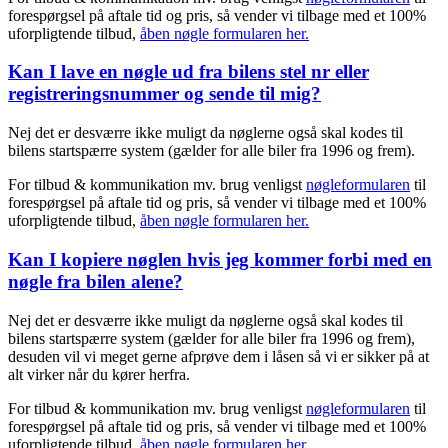
forespørgsel på aftale tid og pris, så vender vi tilbage med et 100%
uforpligtende tilbud,
åben nøgle formularen her.
Kan I lave en nøgle ud fra bilens stel nr eller
registreringsnummer og sende til mig?
Nej det er desværre ikke muligt da nøglerne også skal kodes til
bilens startspærre system (gælder for alle biler fra 1996 og frem).
For tilbud & kommunikation mv. brug venligst
nøgleformularen
til
forespørgsel på aftale tid og pris, så vender vi tilbage med et 100%
uforpligtende tilbud,
åben nøgle formularen her.
Kan I kopiere nøglen hvis jeg kommer forbi med en
nøgle fra bilen alene?
Nej det er desværre ikke muligt da nøglerne også skal kodes til
bilens startspærre system (gælder for alle biler fra 1996 og frem),
desuden vil vi meget gerne afprøve dem i låsen så vi er sikker på at
alt virker når du kører herfra.
For tilbud & kommunikation mv. brug venligst
nøgleformularen
til
forespørgsel på aftale tid og pris, så vender vi tilbage med et 100%
uforpligtende tilbud,
åben nøgle formularen her.