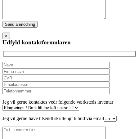
Please
leave
this
×
field
Udfyld kontaktformularen
empty.
Jeg vil gerne kontaktes vedr følgende værksteds inventar
Jeg vil gerne have tilsendt skrifteligt tilbud via email