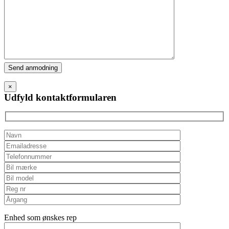
Please
leave
this
×
field
Udfyld kontaktformularen
empty.
Enhed som ønskes rep