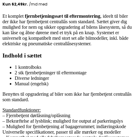
var:
er:
499,95 DKK.
249,95 DKK.
Et komplet
fjernbetjeningssæt til eftermontering
, ideelt til biler
der ikke har fjernbetjent centrallås som standard. Sættet giver dig
mulighed for nem og sikker opgradering af bilens låsesystem, så du
kan låse og åbne dørene med et tryk på en knap. Systemet er
universelt og kompatibelt med stort set alle bilmodeller, inkl. både
elektriske og pneumatiske centrallåsesystemer.
Indhold i sættet
1 kontrolboks
2 stk fjernbetjeninger til eftermontage
Diverse ledninger
Manual (engelsk)
Benyttes til opgradering af biler som ikke har fjernbetjent centrallås
som standard.
Standardfunktioner:
– Fjernbetjent dørlåsning/oplåsning
– Bekræftelse af lysblink; mulighed for output af parkeringslys
– Mulighed for fjernbetjening af bagagerummet; indlæringskode
Universelle specifikationer, passer til alle mærker og modeller