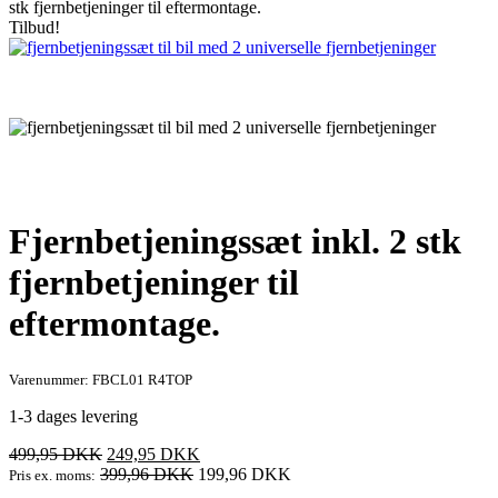
stk fjernbetjeninger til eftermontage.
Tilbud!
Fjernbetjeningssæt inkl. 2 stk
fjernbetjeninger til
eftermontage.
Varenummer: FBCL01 R4TOP
1-3 dages levering
Den
Den
499,95
DKK
249,95
DKK
oprindelige
aktuelle
399,96
DKK
199,96
DKK
Pris ex. moms:
pris
pris