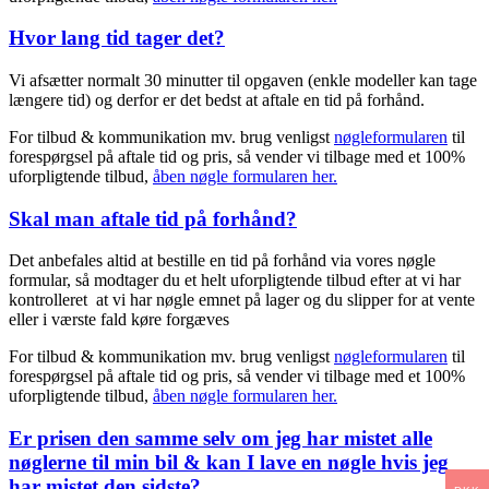
Hvor lang tid tager det?
Vi afsætter normalt 30 minutter til opgaven (enkle modeller kan tage
længere tid) og derfor er det bedst at aftale en tid på forhånd.
For tilbud & kommunikation mv. brug venligst
nøgleformularen
til
forespørgsel på aftale tid og pris, så vender vi tilbage med et 100%
uforpligtende tilbud,
åben nøgle formularen her.
Skal man aftale tid på forhånd?
Det anbefales altid at bestille en tid på forhånd via vores nøgle
formular, så modtager du et helt uforpligtende tilbud efter at vi har
kontrolleret at vi har nøgle emnet på lager og du slipper for at vente
eller i værste fald køre forgæves
For tilbud & kommunikation mv. brug venligst
nøgleformularen
til
forespørgsel på aftale tid og pris, så vender vi tilbage med et 100%
uforpligtende tilbud,
åben nøgle formularen her.
Er prisen den samme selv om jeg har mistet alle
nøglerne til min bil & kan I lave en nøgle hvis jeg
har mistet den sidste?