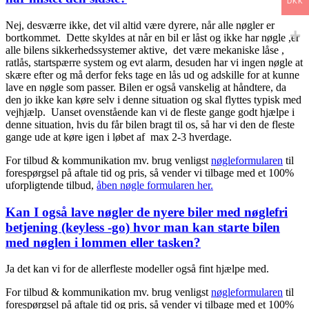
DKK
Nej, desværre ikke, det vil altid være dyrere, når alle nøgler er
bortkommet. Dette skyldes at når en bil er låst og ikke har nøgle ,er
alle bilens sikkerhedssystemer aktive, det være mekaniske låse ,
ratlås, startspærre system og evt alarm, desuden har vi ingen nøgle at
skære efter og må derfor feks tage en lås ud og adskille for at kunne
lave en nøgle som passer. Bilen er også vanskelig at håndtere, da
den jo ikke kan køre selv i denne situation og skal flyttes typisk med
vejhjælp. Uanset ovenstående kan vi de fleste gange godt hjælpe i
denne situation, hvis du får bilen bragt til os, så har vi den de fleste
gange ude at køre igen i løbet af max 2-3 hverdage.
For tilbud & kommunikation mv. brug venligst
nøgleformularen
til
forespørgsel på aftale tid og pris, så vender vi tilbage med et 100%
uforpligtende tilbud,
åben nøgle formularen her.
Kan I også lave nøgler de nyere biler med nøglefri
betjening (keyless -go) hvor man kan starte bilen
med nøglen i lommen eller tasken?
Ja det kan vi for de allerfleste modeller også fint hjælpe med.
For tilbud & kommunikation mv. brug venligst
nøgleformularen
til
forespørgsel på aftale tid og pris, så vender vi tilbage med et 100%