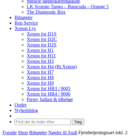
Miracle nøgleskæremaskine
LK Scorpio Tango – Baracuda – Orange 5
The Diagnostic Box
Bilnøgler
Rep Service
Xenon Lys
Xenon for D1S
Xenon for D2C
Xenon for D2S
Xenon for H1
Xenon for H11
Xenon for H3
Xenon for H4 (Bi Xenon)
Xenon for H7
Xenon for H8
Xenon for H9
Xenon for HB3 / 9005
Xenon for HB4 / 9006
Pærer, ballast & tilbehør
Outlet
Nyhedsblog
Søg
Forside
Shop
Bilnøgler
Nøgler til Audi
Fjernbetjeningssæt inkl. 2