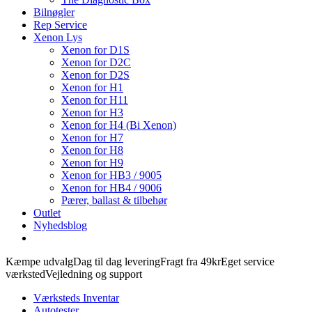
Bilnøgler
Rep Service
Xenon Lys
Xenon for D1S
Xenon for D2C
Xenon for D2S
Xenon for H1
Xenon for H11
Xenon for H3
Xenon for H4 (Bi Xenon)
Xenon for H7
Xenon for H8
Xenon for H9
Xenon for HB3 / 9005
Xenon for HB4 / 9006
Pærer, ballast & tilbehør
Outlet
Nyhedsblog
Kæmpe udvalg
Dag til dag levering
Fragt fra 49kr
Eget service
værksted
Vejledning og support
Værksteds Inventar
Autotester