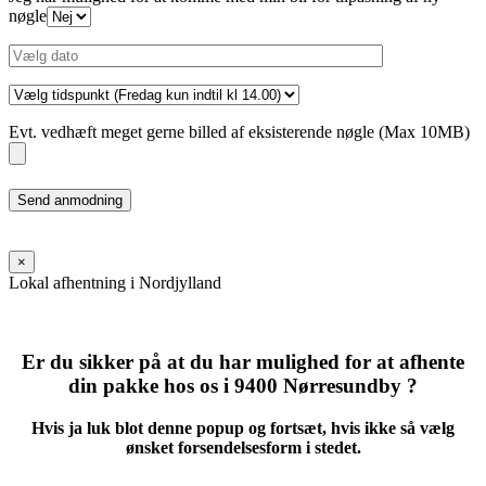
nøgle
Evt. vedhæft meget gerne billed af eksisterende nøgle (Max 10MB)
Please
leave
this
field
×
empty.
Lokal afhentning i Nordjylland
Er du sikker på at du har mulighed for at afhente
din pakke hos os i 9400 Nørresundby ?
Hvis ja luk blot denne popup og fortsæt, hvis ikke så vælg
ønsket forsendelsesform i stedet.