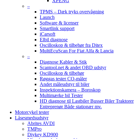
XPENG
–
TPMS – Dæk tryks overvågning
Launch
Software & licenser
Smartlink support
iCarsoft
Elbil diagnose
Oscilloskop & tilbehør fra Ditex
MultiEcuScan For Fiat Alfa & Lancia
–
Diagnose Kabler & Stik
Scantool.net & andet OBD udstyr
Oscilloskop & tilbehør
Røggas tester CO-måler
Andet måleudstyr til biler
Inspektionskamera – Boroskop
Multimærke bil Tester
HD diagnose til Lastbiler Busser Biler Traktorer
Entreprenør Både stationær mv.
Motorcykel tester
Låsesmedsudstyr
Abrites AVDI
TMPro
Diykey KD900