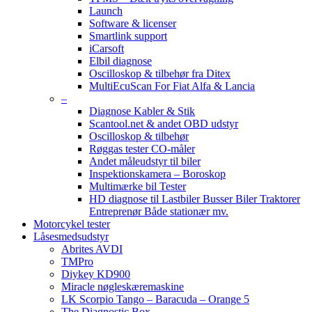
Launch
Software & licenser
Smartlink support
iCarsoft
Elbil diagnose
Oscilloskop & tilbehør fra Ditex
MultiEcuScan For Fiat Alfa & Lancia
–
Diagnose Kabler & Stik
Scantool.net & andet OBD udstyr
Oscilloskop & tilbehør
Røggas tester CO-måler
Andet måleudstyr til biler
Inspektionskamera – Boroskop
Multimærke bil Tester
HD diagnose til Lastbiler Busser Biler Traktorer
Entreprenør Både stationær mv.
Motorcykel tester
Låsesmedsudstyr
Abrites AVDI
TMPro
Diykey KD900
Miracle nøgleskæremaskine
LK Scorpio Tango – Baracuda – Orange 5
The Diagnostic Box