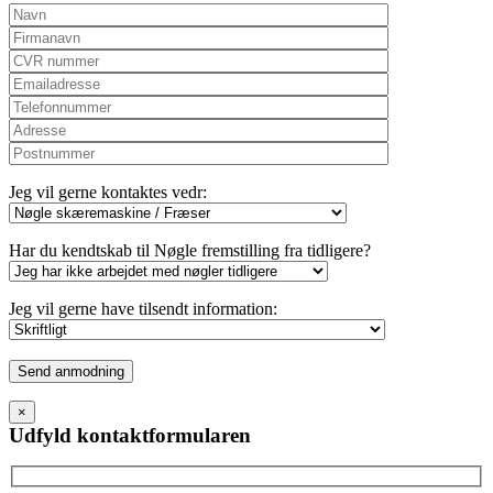
Jeg vil gerne kontaktes vedr:
Har du kendtskab til Nøgle fremstilling fra tidligere?
Jeg vil gerne have tilsendt information:
Please
leave
this
×
field
Udfyld kontaktformularen
empty.