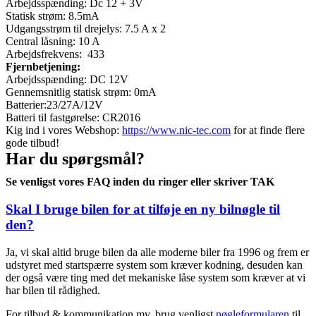
Arbejdsspænding: Dc 12 + 3V
Statisk strøm: 8.5mA
Udgangsstrøm til drejelys: 7.5 A x 2
Central låsning: 10 A
Arbejdsfrekvens: 433
Fjernbetjening:
Arbejdsspænding: DC 12V
Gennemsnitlig statisk strøm: 0mA
Batterier:23/27A/12V
Batteri til fastgørelse: CR2016
Kig ind i vores Webshop:
https://www.nic-tec.com
for at finde flere
gode tilbud!
Har du spørgsmål?
Se venligst vores FAQ inden du ringer eller skriver TAK
Skal I bruge bilen for at tilføje en ny bilnøgle til
den?
Ja, vi skal altid bruge bilen da alle moderne biler fra 1996 og frem er
udstyret med startspærre system som kræver kodning, desuden kan
der også være ting med det mekaniske låse system som kræver at vi
har bilen til rådighed.
For tilbud & kommunikation mv. brug venligst
nøgleformularen
til