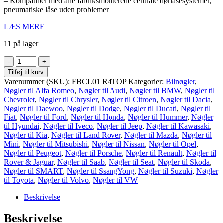
– Kompatibel med alle fabriksmonterede centrale dørlåsesystemer,
pneumatiske låse uden problemer
LÆS MERE
11 på lager
Fjernbetjeningssæt
inkl.
Tilføj til kurv
2
Varenummer (SKU):
FBCL01 R4TOP
Kategorier:
Bilnøgler
,
stk
Nøgler til Alfa Romeo
,
Nøgler til Audi
,
Nøgler til BMW
,
Nøgler til
fjernbetjeninger
Chevrolet
,
Nøgler til Chrysler
,
Nøgler til Citroen
,
Nøgler til Dacia
,
til
Nøgler til Daewoo
,
Nøgler til Dodge
,
Nøgler til Ducati
,
Nøgler til
eftermontage.
Fiat
,
Nøgler til Ford
,
Nøgler til Honda
,
Nøgler til Hummer
,
Nøgler
antal
til Hyundai
,
Nøgler til Iveco
,
Nøgler til Jeep
,
Nøgler til Kawasaki
,
Nøgler til Kia
,
Nøgler til Land Rover
,
Nøgler til Mazda
,
Nøgler til
Mini
,
Nøgler til Mitsubishi
,
Nøgler til Nissan
,
Nøgler til Opel
,
Nøgler til Peugeot
,
Nøgler til Porsche
,
Nøgler til Renault
,
Nøgler til
Rover & Jaguar
,
Nøgler til Saab
,
Nøgler til Seat
,
Nøgler til Skoda
,
Nøgler til SMART
,
Nøgler til SsangYong
,
Nøgler til Suzuki
,
Nøgler
til Toyota
,
Nøgler til Volvo
,
Nøgler til VW
Beskrivelse
Beskrivelse