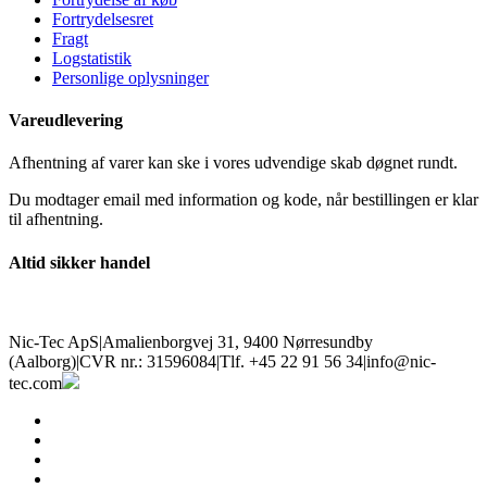
Fortrydelsesret
Fragt
Logstatistik
Personlige oplysninger
Vareudlevering
Afhentning af varer kan ske i vores udvendige skab døgnet rundt.
Du modtager email med information og kode, når bestillingen er klar
til afhentning.
Altid sikker handel
Nic-Tec ApS
|
Amalienborgvej 31, 9400 Nørresundby
(Aalborg)
|
CVR nr.: 31596084
|
Tlf. +45 22 91 56 34
|
info@nic-
tec.com
facebook
linkedin
youtube
instagram