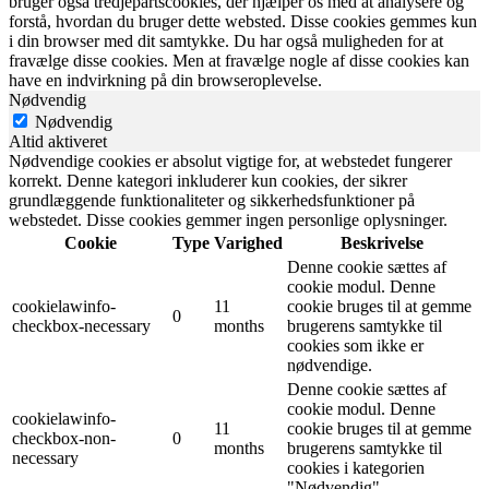
bruger også tredjepartscookies, der hjælper os med at analysere og
forstå, hvordan du bruger dette websted. Disse cookies gemmes kun
i din browser med dit samtykke. Du har også muligheden for at
fravælge disse cookies. Men at fravælge nogle af disse cookies kan
have en indvirkning på din browseroplevelse.
Nødvendig
Nødvendig
Altid aktiveret
Nødvendige cookies er absolut vigtige for, at webstedet fungerer
korrekt. Denne kategori inkluderer kun cookies, der sikrer
grundlæggende funktionaliteter og sikkerhedsfunktioner på
webstedet. Disse cookies gemmer ingen personlige oplysninger.
Cookie
Type
Varighed
Beskrivelse
Denne cookie sættes af
cookie modul. Denne
cookielawinfo-
11
cookie bruges til at gemme
0
checkbox-necessary
months
brugerens samtykke til
cookies som ikke er
nødvendige.
Denne cookie sættes af
cookie modul. Denne
cookielawinfo-
11
cookie bruges til at gemme
checkbox-non-
0
months
brugerens samtykke til
necessary
cookies i kategorien
"Nødvendig".