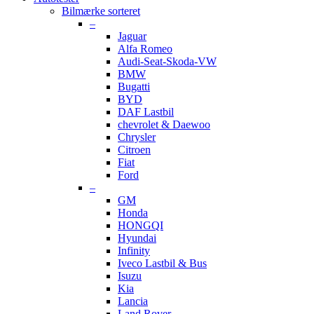
Bilmærke sorteret
–
Jaguar
Alfa Romeo
Audi-Seat-Skoda-VW
BMW
Bugatti
BYD
DAF Lastbil
chevrolet & Daewoo
Chrysler
Citroen
Fiat
Ford
–
GM
Honda
HONGQI
Hyundai
Infinity
Iveco Lastbil & Bus
Isuzu
Kia
Lancia
Land Rover