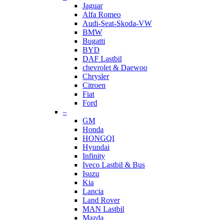
Jaguar
Alfa Romeo
Audi-Seat-Skoda-VW
BMW
Bugatti
BYD
DAF Lastbil
chevrolet & Daewoo
Chrysler
Citroen
Fiat
Ford
–
GM
Honda
HONGQI
Hyundai
Infinity
Iveco Lastbil & Bus
Isuzu
Kia
Lancia
Land Rover
MAN Lastbil
Mazda