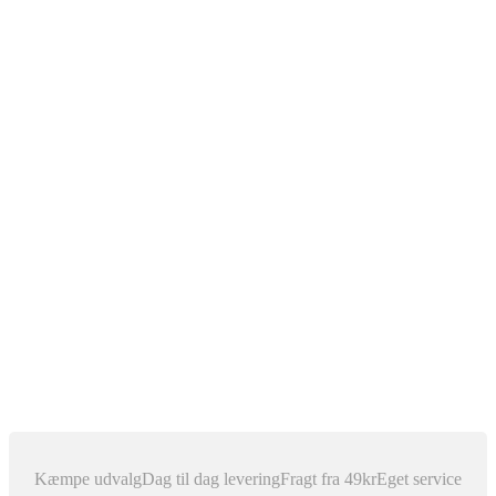
The Diagnostic Box
Bilnøgler
Rep Service
Xenon Lys
Xenon for D1S
Xenon for D2C
Xenon for D2S
Xenon for H1
Xenon for H11
Xenon for H3
Xenon for H4 (Bi Xenon)
Xenon for H7
Xenon for H8
Xenon for H9
Xenon for HB3 / 9005
Xenon for HB4 / 9006
Pærer, ballast & tilbehør
Outlet
Nyhedsblog
Dansk
▼
Kæmpe udvalg
Dag til dag levering
Fragt fra 49kr
Eget service