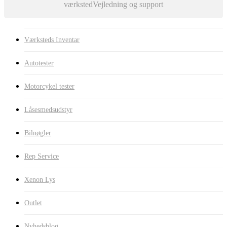
værksted
Vejledning og support
Værksteds Inventar
Autotester
Motorcykel tester
Låsesmedsudstyr
Bilnøgler
Rep Service
Xenon Lys
Outlet
Nyhedsblog