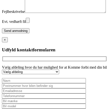
Fejlbeskrivelse
Evt. vedhæft fil
Please
leave
this
×
field
empty.
Udfyld kontaktformularen
Vælg afdeling hvor du har mulighed for at Komme forbi med din bil