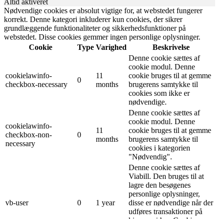
Altid aktiveret
Nødvendige cookies er absolut vigtige for, at webstedet fungerer
korrekt. Denne kategori inkluderer kun cookies, der sikrer
grundlæggende funktionaliteter og sikkerhedsfunktioner på
webstedet. Disse cookies gemmer ingen personlige oplysninger.
Cookie
Type
Varighed
Beskrivelse
Denne cookie sættes af
cookie modul. Denne
cookielawinfo-
11
cookie bruges til at gemme
0
checkbox-necessary
months
brugerens samtykke til
cookies som ikke er
nødvendige.
Denne cookie sættes af
cookie modul. Denne
cookielawinfo-
11
cookie bruges til at gemme
checkbox-non-
0
months
brugerens samtykke til
necessary
cookies i kategorien
"Nødvendig".
Denne cookie sættes af
Viabill. Den bruges til at
lagre den besøgenes
personlige oplysninger,
vb-user
0
1 year
disse er nødvendige når der
udføres transaktioner på