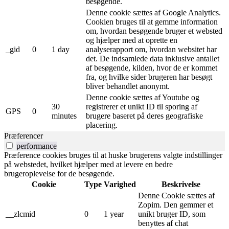
besøgende.
Denne cookie sættes af Google Analytics.
Cookien bruges til at gemme information
om, hvordan besøgende bruger et websted
og hjælper med at oprette en
_gid
0
1 day
analyserapport om, hvordan websitet har
det. De indsamlede data inklusive antallet
af besøgende, kilden, hvor de er kommet
fra, og hvilke sider brugeren har besøgt
bliver behandlet anonymt.
Denne cookie sættes af Youtube og
30
registrerer et unikt ID til sporing af
GPS
0
minutes
brugere baseret på deres geografiske
placering.
Præferencer
performance
Præference cookies bruges til at huske brugerens valgte indstillinger
på webstedet, hvilket hjælper med at levere en bedre
brugeroplevelse for de besøgende.
Cookie
Type
Varighed
Beskrivelse
Denne Cookie sættes af
Zopim. Den gemmer et
__zlcmid
0
1 year
unikt bruger ID, som
benyttes af chat