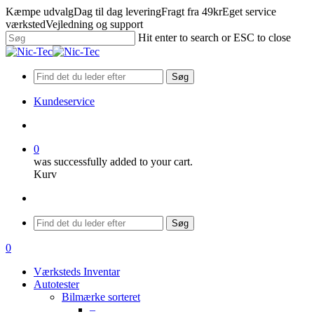
Skip
Kæmpe udvalg
Dag til dag levering
Fragt fra 49kr
Eget service
to
værksted
Vejledning og support
main
Hit enter to search or ESC to close
content
Close
Search
Søg
Kundeservice
search
0
was successfully added to your cart.
Kurv
Menu
Søg
search
0
Menu
Værksteds Inventar
Autotester
Bilmærke sorteret
–