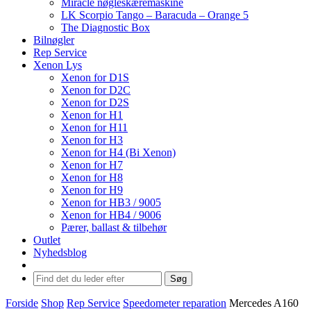
Miracle nøgleskæremaskine
LK Scorpio Tango – Baracuda – Orange 5
The Diagnostic Box
Bilnøgler
Rep Service
Xenon Lys
Xenon for D1S
Xenon for D2C
Xenon for D2S
Xenon for H1
Xenon for H11
Xenon for H3
Xenon for H4 (Bi Xenon)
Xenon for H7
Xenon for H8
Xenon for H9
Xenon for HB3 / 9005
Xenon for HB4 / 9006
Pærer, ballast & tilbehør
Outlet
Nyhedsblog
Søg
Forside
Shop
Rep Service
Speedometer reparation
Mercedes A160