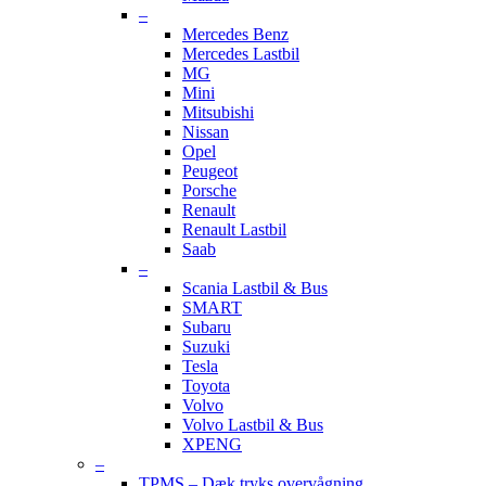
–
Mercedes Benz
Mercedes Lastbil
MG
Mini
Mitsubishi
Nissan
Opel
Peugeot
Porsche
Renault
Renault Lastbil
Saab
–
Scania Lastbil & Bus
SMART
Subaru
Suzuki
Tesla
Toyota
Volvo
Volvo Lastbil & Bus
XPENG
–
TPMS – Dæk tryks overvågning