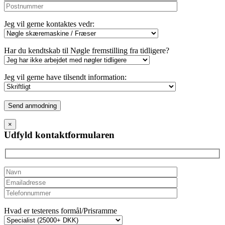
Jeg vil gerne kontaktes vedr:
Har du kendtskab til Nøgle fremstilling fra tidligere?
Jeg vil gerne have tilsendt information:
Please
leave
this
×
field
Udfyld kontaktformularen
empty.
Hvad er testerens formål/Prisramme