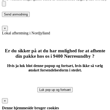
Please
leave
this
field
×
empty.
Lokal afhentning i Nordjylland
Er du sikker på at du har mulighed for at afhente
din pakke hos os i 9400 Nørresundby ?
Hvis ja luk blot denne popup og fortsæt, hvis ikke så vælg
ønsket forsendelsesform i stedet.
Luk pop up og fortsæt
×
Denne hjemmeside bruger cookies