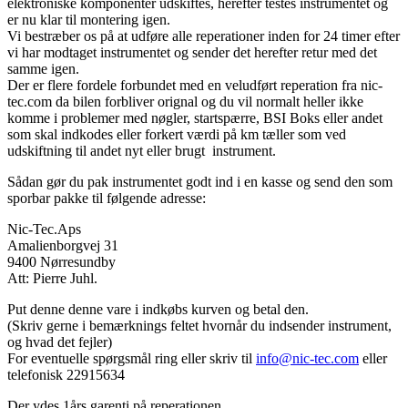
elektroniske komponenter udskiftes, herefter testes instrumentet og
er nu klar til montering igen.
Vi bestræber os på at udføre alle reperationer inden for 24 timer efter
vi har modtaget instrumentet og sender det herefter retur med det
samme igen.
Der er flere fordele forbundet med en veludført reperation fra nic-
tec.com da bilen forbliver orignal og du vil normalt heller ikke
komme i problemer med nøgler, startspærre, BSI Boks eller andet
som skal indkodes eller forkert værdi på km tæller som ved
udskiftning til andet nyt eller brugt instrument.
Sådan gør du pak instrumentet godt ind i en kasse og send den som
sporbar pakke til følgende adresse:
Nic-Tec.Aps
Amalienborgvej 31
9400 Nørresundby
Att: Pierre Juhl.
Put denne denne vare i indkøbs kurven og betal den.
(Skriv gerne i bemærknings feltet hvornår du indsender instrument,
og hvad det fejler)
For eventuelle spørgsmål ring eller skriv til
info@nic-tec.com
eller
telefonisk 22915634
Der ydes 1års garenti på reperationen.