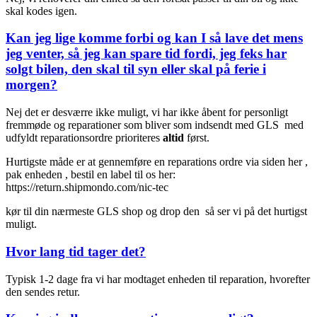
skal kodes igen.
Kan jeg lige komme forbi og kan I så lave det mens
jeg venter, så jeg kan spare tid fordi, jeg feks har
solgt bilen, den skal til syn eller skal på ferie i
morgen?
Nej det er desværre ikke muligt, vi har ikke åbent for personligt
fremmøde og reparationer som bliver som indsendt med GLS med
udfyldt reparationsordre prioriteres
altid
først.
Hurtigste måde er at gennemføre en reparations ordre via siden her ,
pak enheden , bestil en label til os her:
https://return.shipmondo.com/nic-tec
kør til din nærmeste GLS shop og drop den så ser vi på det hurtigst
muligt.
Hvor lang tid tager det?
Typisk 1-2 dage fra vi har modtaget enheden til reparation, hvorefter
den sendes retur.