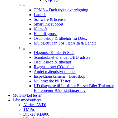
XPENG
–
TPMS – Dæk tryks overvågning
Launch
Software & licenser
Smartlink support
iCarsoft
Elbil diagnose
Oscilloskop & tilbehør fra Ditex
MultiEcuScan For Fiat Alfa & Lancia
–
Diagnose Kabler & Stik
Scantool.net & andet OBD udstyr
Oscilloskop & tilbehør
Røggas tester CO-måler
Andet måleudstyr til biler
Inspektionskamera – Boroskop
Multimærke bil Tester
HD diagnose til Lastbiler Busser Biler Traktorer
Entreprenør Både stationær mv.
Motorcykel tester
Låsesmedsudstyr
Abrites AVDI
TMPro
Diykey KD900