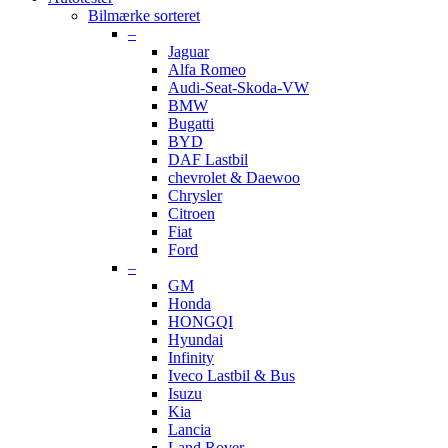
Bilmærke sorteret
–
Jaguar
Alfa Romeo
Audi-Seat-Skoda-VW
BMW
Bugatti
BYD
DAF Lastbil
chevrolet & Daewoo
Chrysler
Citroen
Fiat
Ford
–
GM
Honda
HONGQI
Hyundai
Infinity
Iveco Lastbil & Bus
Isuzu
Kia
Lancia
Land Rover