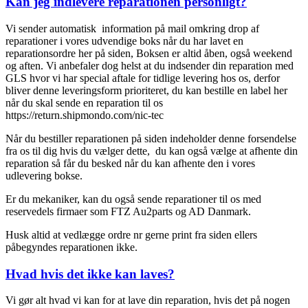
Kan jeg indlevere reparationen personligt?
Vi sender automatisk information på mail omkring drop af
reparationer i vores udvendige boks når du har lavet en
reparationsordre her på siden, Boksen er altid åben, også weekend
og aften. Vi anbefaler dog helst at du indsender din reparation med
GLS hvor vi har special aftale for tidlige levering hos os, derfor
bliver denne leveringsform prioriteret, du kan bestille en label her
når du skal sende en reparation til os
https://return.shipmondo.com/nic-tec
Når du bestiller reparationen på siden indeholder denne forsendelse
fra os til dig hvis du vælger dette, du kan også vælge at afhente din
reparation så får du besked når du kan afhente den i vores
udlevering bokse.
Er du mekaniker, kan du også sende reparationer til os med
reservedels firmaer som FTZ Au2parts og AD Danmark.
Husk altid at vedlægge ordre nr gerne print fra siden ellers
påbegyndes reparationen ikke.
Hvad hvis det ikke kan laves?
Vi gør alt hvad vi kan for at lave din reparation, hvis det på nogen