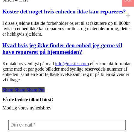
DKK
Koster det noget hvis enheden ikke kan repareres?
I disse sjældne tilfælde forbeholder os ret til at fakturere op til 800kr
hvis en enhed ikke kan repareres for tids- og materialeforbrug, dette
er heldigvis sjældent.
Hvad hvis jeg ikke finder den enhed jeg gerne vil
have repareret på hjemmesiden?
Kontakt os venligst på mail
info@nic-tec.com
eller kontakt formular
gerne med et par gode billeder med synlige reservedels nummer af
enheden samt en kort fejlbeskrivelse samt reg nr på bilen så vender
vi tilbage.
Share
Share
Share
Share
Pin
Få de bedste tilbud først!
Modtag vores nyhedsbrev