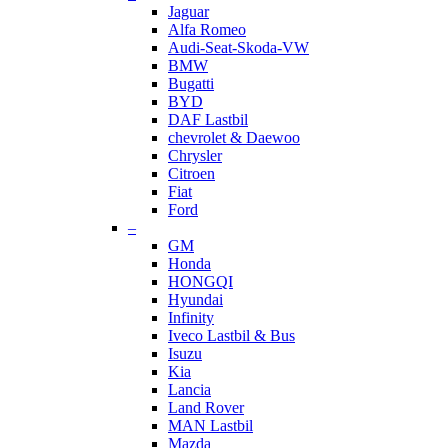
Jaguar
Alfa Romeo
Audi-Seat-Skoda-VW
BMW
Bugatti
BYD
DAF Lastbil
chevrolet & Daewoo
Chrysler
Citroen
Fiat
Ford
–
GM
Honda
HONGQI
Hyundai
Infinity
Iveco Lastbil & Bus
Isuzu
Kia
Lancia
Land Rover
MAN Lastbil
Mazda