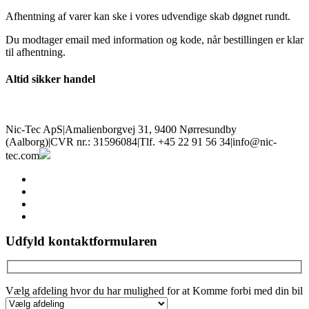
Afhentning af varer kan ske i vores udvendige skab døgnet rundt.
Du modtager email med information og kode, når bestillingen er klar
til afhentning.
Altid sikker handel
Nic-Tec ApS
|
Amalienborgvej 31, 9400 Nørresundby
(Aalborg)
|
CVR nr.: 31596084
|
Tlf. +45 22 91 56 34
|
info@nic-
tec.com
facebook
linkedin
youtube
instagram
Udfyld kontaktformularen
Vælg afdeling hvor du har mulighed for at Komme forbi med din bil