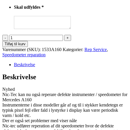
Skal udfyldes
*
Mercedes
A160
Tilføj til kurv
Speedometer
Varenummer (SKU):
1533A160
Kategorier:
Rep Service
,
/
Speedometer reparation
kombi
instrument
Beskrivelse
antal
Beskrivelse
Nyhed
Nic-Tec kan nu også reperare defekte instrumenter / speedometer for
Mercedes A160
Instrumenterne i disse modeller går af og til i stykker kendetegn er
typisk pixel fejl eller fald i lystyrke i display kan være periodisk
varm / kold etc.
Der er også set problemer med viser nåle
Nic-tec udfører reperation af dit speedometer hvor de defekte