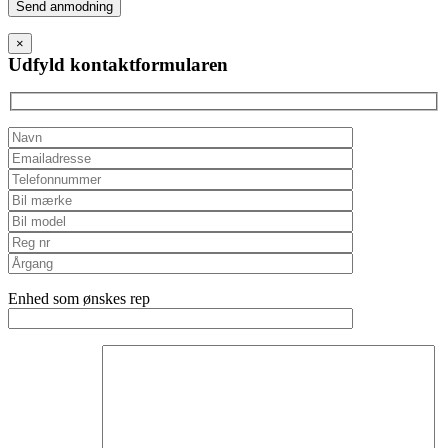
Please
leave
this
×
field
Udfyld kontaktformularen
empty.
Enhed som ønskes rep