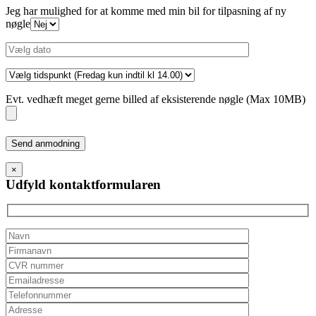
Jeg har mulighed for at komme med min bil for tilpasning af ny
nøgle
Evt. vedhæft meget gerne billed af eksisterende nøgle (Max 10MB)
Please
leave
this
×
field
Udfyld kontaktformularen
empty.