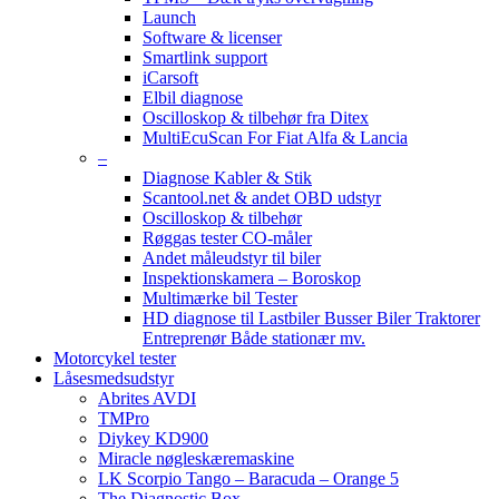
Launch
Software & licenser
Smartlink support
iCarsoft
Elbil diagnose
Oscilloskop & tilbehør fra Ditex
MultiEcuScan For Fiat Alfa & Lancia
–
Diagnose Kabler & Stik
Scantool.net & andet OBD udstyr
Oscilloskop & tilbehør
Røggas tester CO-måler
Andet måleudstyr til biler
Inspektionskamera – Boroskop
Multimærke bil Tester
HD diagnose til Lastbiler Busser Biler Traktorer
Entreprenør Både stationær mv.
Motorcykel tester
Låsesmedsudstyr
Abrites AVDI
TMPro
Diykey KD900
Miracle nøgleskæremaskine
LK Scorpio Tango – Baracuda – Orange 5
The Diagnostic Box