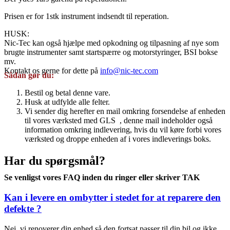
Prisen er for 1stk instrument indsendt til reperation.
HUSK:
Nic-Tec kan også hjælpe med opkodning og tilpasning af nye som
brugte instrumenter samt startspærre og motorstyringer, BSI bokse
mv.
Kontakt os gerne for dette på
info@nic-tec.com
Sådan gør du:
Bestil og betal denne vare.
Husk at udfylde alle felter.
Vi sender dig herefter en mail omkring forsendelse af enheden
til vores værksted med GLS , denne mail indeholder også
information omkring indlevering, hvis du vil køre forbi vores
værksted og droppe enheden af i vores indleverings boks.
Har du spørgsmål?
Se venligst vores FAQ inden du ringer eller skriver TAK
Kan i levere en ombytter i stedet for at reparere den
defekte ?
Nej, vi renoverer din enhed så den fortsat passer til din bil og ikke