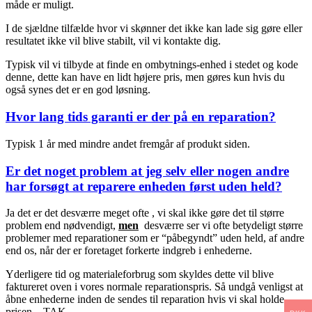
måde er muligt.
I de sjældne tilfælde hvor vi skønner det ikke kan lade sig gøre eller
resultatet ikke vil blive stabilt, vil vi kontakte dig.
Typisk vil vi tilbyde at finde en ombytnings-enhed i stedet og kode
denne, dette kan have en lidt højere pris, men gøres kun hvis du
også synes det er en god løsning.
Hvor lang tids garanti er der på en reparation?
Typisk 1 år med mindre andet fremgår af produkt siden.
Er det noget problem at jeg selv eller nogen andre
har forsøgt at reparere enheden først uden held?
Ja det er det desværre meget ofte , vi skal ikke gøre det til større
problem end nødvendigt,
men
desværre ser vi ofte betydeligt større
problemer med reparationer som er “påbegyndt” uden held, af andre
end os, når der er foretaget forkerte indgreb i enhederne.
Yderligere tid og materialeforbrug som skyldes dette vil blive
faktureret oven i vores normale reparationspris. Så undgå venligst at
åbne enhederne inden de sendes til reparation hvis vi skal holde
prisen – TAK.