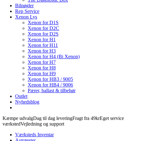
Bilnøgler
Rep Service
Xenon Lys
Xenon for D1S
Xenon for D2C
Xenon for D2S
Xenon for H1
Xenon for H11
Xenon for H3
Xenon for H4 (Bi Xenon)
Xenon for H7
Xenon for H8
Xenon for H9
Xenon for HB3 / 9005
Xenon for HB4 / 9006
Pærer, ballast & tilbehør
Outlet
Nyhedsblog
Kæmpe udvalg
Dag til dag levering
Fragt fra 49kr
Eget service
værksted
Vejledning og support
Værksteds Inventar
Autotester