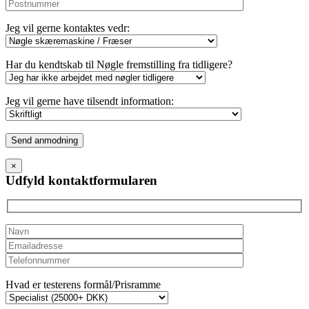
Jeg vil gerne kontaktes vedr:
Har du kendtskab til Nøgle fremstilling fra tidligere?
Jeg vil gerne have tilsendt information:
Please
leave
this
×
field
Udfyld kontaktformularen
empty.
Hvad er testerens formål/Prisramme