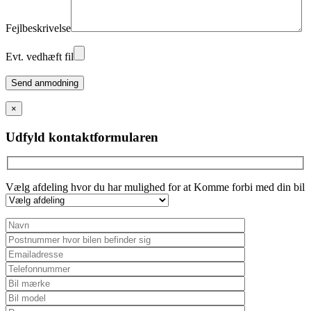
Fejlbeskrivelse
Evt. vedhæft fil
Please
leave
this
×
field
empty.
Udfyld kontaktformularen
Vælg afdeling hvor du har mulighed for at Komme forbi med din bil