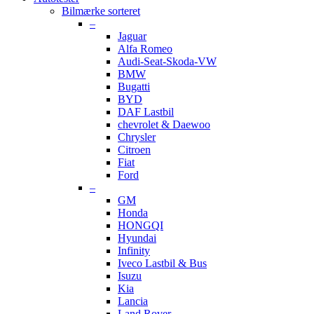
Bilmærke sorteret
–
Jaguar
Alfa Romeo
Audi-Seat-Skoda-VW
BMW
Bugatti
BYD
DAF Lastbil
chevrolet & Daewoo
Chrysler
Citroen
Fiat
Ford
–
GM
Honda
HONGQI
Hyundai
Infinity
Iveco Lastbil & Bus
Isuzu
Kia
Lancia
Land Rover