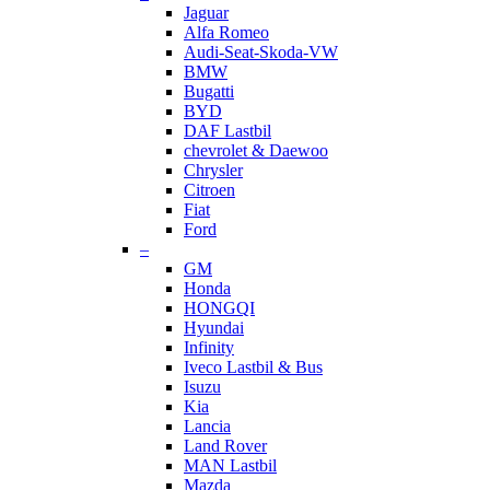
Jaguar
Alfa Romeo
Audi-Seat-Skoda-VW
BMW
Bugatti
BYD
DAF Lastbil
chevrolet & Daewoo
Chrysler
Citroen
Fiat
Ford
–
GM
Honda
HONGQI
Hyundai
Infinity
Iveco Lastbil & Bus
Isuzu
Kia
Lancia
Land Rover
MAN Lastbil
Mazda