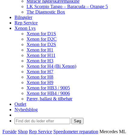
Miracle nøgleskæremaskine
LK Scorpio Tango – Baracuda – Orange 5
The Diagnostic Box
Bilnøgler
Rep Service
Xenon Lys
Xenon for D1S
Xenon for D2C
Xenon for D2S
Xenon for H1
Xenon for H11
Xenon for H3
Xenon for H4 (Bi Xenon)
Xenon for H7
Xenon for H8
Xenon for H9
Xenon for HB3 / 9005
Xenon for HB4 / 9006
Pærer, ballast & tilbehør
Outlet
Nyhedsblog
Søg
Forside
Shop
Rep Service
Speedometer reparation
Mercedes ML