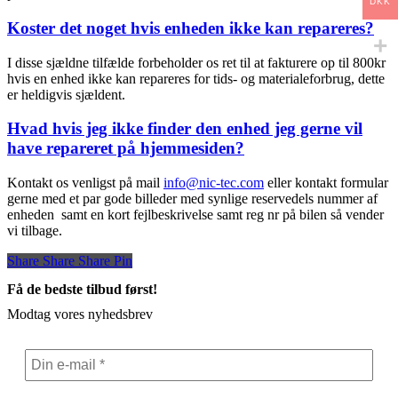
DKK
Koster det noget hvis enheden ikke kan repareres?
I disse sjældne tilfælde forbeholder os ret til at fakturere op til 800kr
hvis en enhed ikke kan repareres for tids- og materialeforbrug, dette
er heldigvis sjældent.
Hvad hvis jeg ikke finder den enhed jeg gerne vil
have repareret på hjemmesiden?
Kontakt os venligst på mail
info@nic-tec.com
eller kontakt formular
gerne med et par gode billeder med synlige reservedels nummer af
enheden samt en kort fejlbeskrivelse samt reg nr på bilen så vender
vi tilbage.
Share
Share
Share
Share
Pin
Få de bedste tilbud først!
Modtag vores nyhedsbrev