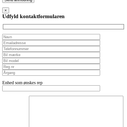
leave
this
×
field
Udfyld kontaktformularen
empty.
Enhed som ønskes rep