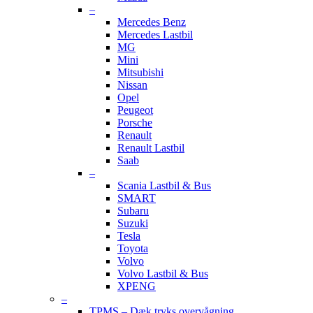
–
Mercedes Benz
Mercedes Lastbil
MG
Mini
Mitsubishi
Nissan
Opel
Peugeot
Porsche
Renault
Renault Lastbil
Saab
–
Scania Lastbil & Bus
SMART
Subaru
Suzuki
Tesla
Toyota
Volvo
Volvo Lastbil & Bus
XPENG
–
TPMS – Dæk tryks overvågning