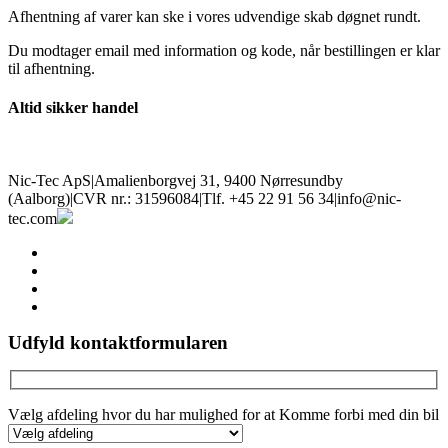
Afhentning af varer kan ske i vores udvendige skab døgnet rundt.
Du modtager email med information og kode, når bestillingen er klar
til afhentning.
Altid sikker handel
Nic-Tec ApS
|
Amalienborgvej 31, 9400 Nørresundby
(Aalborg)
|
CVR nr.: 31596084
|
Tlf. +45 22 91 56 34
|
info@nic-
tec.com
facebook
linkedin
youtube
instagram
Udfyld kontaktformularen
Vælg afdeling hvor du har mulighed for at Komme forbi med din bil