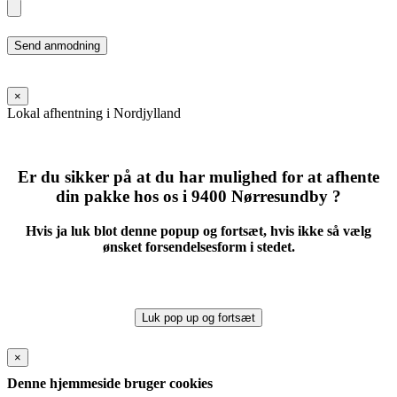
Please
leave
this
field
×
empty.
Lokal afhentning i Nordjylland
Er du sikker på at du har mulighed for at afhente
din pakke hos os i 9400 Nørresundby ?
Hvis ja luk blot denne popup og fortsæt, hvis ikke så vælg
ønsket forsendelsesform i stedet.
Luk pop up og fortsæt
×
Denne hjemmeside bruger cookies