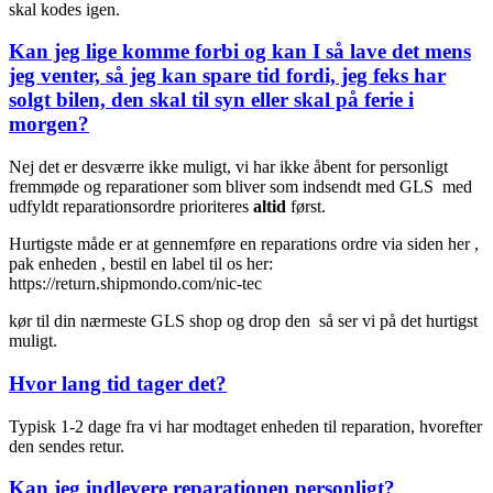
skal kodes igen.
Kan jeg lige komme forbi og kan I så lave det mens
jeg venter, så jeg kan spare tid fordi, jeg feks har
solgt bilen, den skal til syn eller skal på ferie i
morgen?
Nej det er desværre ikke muligt, vi har ikke åbent for personligt
fremmøde og reparationer som bliver som indsendt med GLS med
udfyldt reparationsordre prioriteres
altid
først.
Hurtigste måde er at gennemføre en reparations ordre via siden her ,
pak enheden , bestil en label til os her:
https://return.shipmondo.com/nic-tec
kør til din nærmeste GLS shop og drop den så ser vi på det hurtigst
muligt.
Hvor lang tid tager det?
Typisk 1-2 dage fra vi har modtaget enheden til reparation, hvorefter
den sendes retur.
Kan jeg indlevere reparationen personligt?