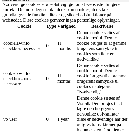
Nødvendige cookies er absolut vigtige for, at webstedet fungerer
korrekt. Denne kategori inkluderer kun cookies, der sikrer
grundlæggende funktionaliteter og sikkerhedsfunktioner på
webstedet. Disse cookies gemmer ingen personlige oplysninger.
Cookie
Type
Varighed
Beskrivelse
Denne cookie sættes af
cookie modul. Denne
cookielawinfo-
11
cookie bruges til at gemme
0
checkbox-necessary
months
brugerens samtykke til
cookies som ikke er
nødvendige.
Denne cookie sættes af
cookie modul. Denne
cookielawinfo-
11
cookie bruges til at gemme
checkbox-non-
0
months
brugerens samtykke til
necessary
cookies i kategorien
"Nødvendig".
Denne cookie sættes af
Viabill. Den bruges til at
lagre den besøgenes
personlige oplysninger,
vb-user
0
1 year
disse er nødvendige når der
udføres transaktioner på
hjemmesiden. Cookien er