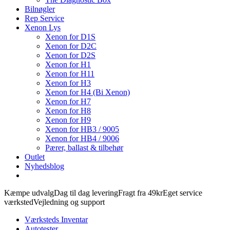
Bilnøgler
Rep Service
Xenon Lys
Xenon for D1S
Xenon for D2C
Xenon for D2S
Xenon for H1
Xenon for H11
Xenon for H3
Xenon for H4 (Bi Xenon)
Xenon for H7
Xenon for H8
Xenon for H9
Xenon for HB3 / 9005
Xenon for HB4 / 9006
Pærer, ballast & tilbehør
Outlet
Nyhedsblog
Kæmpe udvalg
Dag til dag levering
Fragt fra 49kr
Eget service
værksted
Vejledning og support
Værksteds Inventar
Autotester