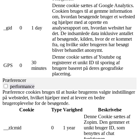
Denne cookie sættes af Google Analytics.
Cookien bruges til at gemme information
om, hvordan besøgende bruger et websted
og hjælper med at oprette en
_gid
0
1 day
analyserapport om, hvordan websitet har
det. De indsamlede data inklusive antallet
af besøgende, kilden, hvor de er kommet
fra, og hvilke sider brugeren har besøgt
bliver behandlet anonymt.
Denne cookie sættes af Youtube og
30
registrerer et unikt ID til sporing af
GPS
0
minutes
brugere baseret på deres geografiske
placering.
Præferencer
performance
Præference cookies bruges til at huske brugerens valgte indstillinger
på webstedet, hvilket hjælper med at levere en bedre
brugeroplevelse for de besøgende.
Cookie
Type
Varighed
Beskrivelse
Denne Cookie sættes af
Zopim. Den gemmer et
__zlcmid
0
1 year
unikt bruger ID, som
benyttes af chat
funktionen.