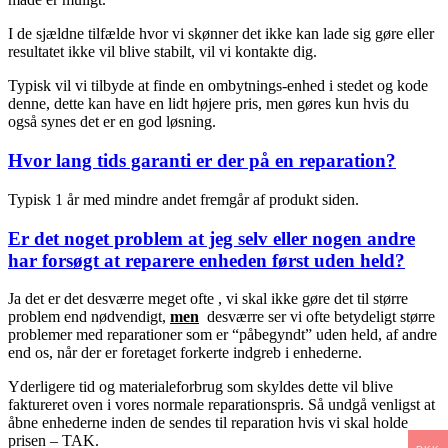
I de sjældne tilfælde hvor vi skønner det ikke kan lade sig gøre eller
resultatet ikke vil blive stabilt, vil vi kontakte dig.
Typisk vil vi tilbyde at finde en ombytnings-enhed i stedet og kode
denne, dette kan have en lidt højere pris, men gøres kun hvis du
også synes det er en god løsning.
Hvor lang tids garanti er der på en reparation?
Typisk 1 år med mindre andet fremgår af produkt siden.
Er det noget problem at jeg selv eller nogen andre
har forsøgt at reparere enheden først uden held?
Ja det er det desværre meget ofte , vi skal ikke gøre det til større
problem end nødvendigt,
men
desværre ser vi ofte betydeligt større
problemer med reparationer som er “påbegyndt” uden held, af andre
end os, når der er foretaget forkerte indgreb i enhederne.
Yderligere tid og materialeforbrug som skyldes dette vil blive
faktureret oven i vores normale reparationspris. Så undgå venligst at
åbne enhederne inden de sendes til reparation hvis vi skal holde
prisen – TAK.