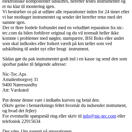
elektroniske komponenter udskiftes, herefter testes instrumentet og
er nu klar til montering igen.
Vi bestræber os på at udføre alle reparationer inden for 24 timer efter
vi har modtaget instrumentet og sender det herefter retur med det
samme igen.
Der er flere fordele forbundet med en veludført reparation fra nic-
tec.com da bilen forbliver original og du vil normalt heller ikke
komme i problemer med nøgler, startspærre, BSI Boks eller andet
som skal indkodes eller forkert værdi på km tæller som ved
udskiftning til andet nyt eller brugt instrument.
Sådan gør du pak instrumentet godt ind i en kasse og send den som
sporbar pakke til følgende adresse:
Nic-Tec.Aps
Amalienborgvej 31
9400 Nørresundby
Att: Værksted
Put denne denne vare i indkøbs kurven og betal den.
(Skriv gerne i bemærknings feltet hvornår du indsender instrument,
og hvad det fejler)
For eventuelle spørgsmål ring eller skriv til
info@nic-tec.com
eller
telefonisk 22915634
Der ydes 1års garenti på reparationen.