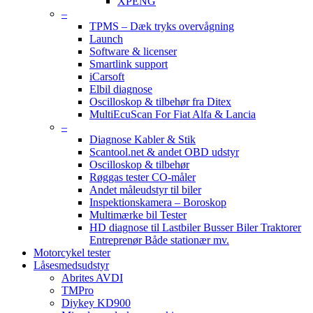
XPENG
–
TPMS – Dæk tryks overvågning
Launch
Software & licenser
Smartlink support
iCarsoft
Elbil diagnose
Oscilloskop & tilbehør fra Ditex
MultiEcuScan For Fiat Alfa & Lancia
–
Diagnose Kabler & Stik
Scantool.net & andet OBD udstyr
Oscilloskop & tilbehør
Røggas tester CO-måler
Andet måleudstyr til biler
Inspektionskamera – Boroskop
Multimærke bil Tester
HD diagnose til Lastbiler Busser Biler Traktorer
Entreprenør Både stationær mv.
Motorcykel tester
Låsesmedsudstyr
Abrites AVDI
TMPro
Diykey KD900