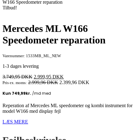
W166 Speedometer reparation
Tilbud!
Mercedes ML W166
Speedometer reparation
Varenummer: 1533MB_ML_NEW
1-3 dages levering
Den
Den
3.749,95
DKK
2.999,95
DKK
oprindelige
aktuelle
2.999,96
DKK
2.399,96
DKK
Pris ex. moms:
pris
pris
var:
er:
3.749,95 DKK.
2.999,95 DKK.
Reperation af Mercedes ML speedometer og kombi instrument for
model W166 med display fejl
LÆS MERE