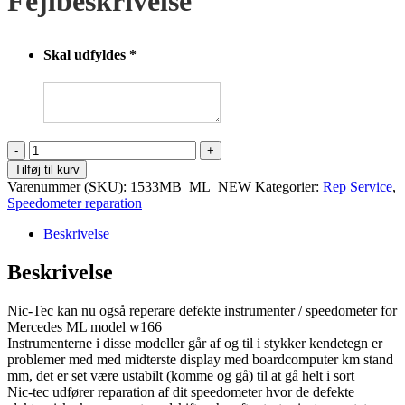
Fejlbeskrivelse
Skal udfyldes
*
Mercedes
ML
Tilføj til kurv
W166
Varenummer (SKU):
1533MB_ML_NEW
Kategorier:
Rep Service
,
Speedometer
Speedometer reparation
reparation
antal
Beskrivelse
Beskrivelse
Nic-Tec kan nu også reperare defekte instrumenter / speedometer for
Mercedes ML model w166
Instrumenterne i disse modeller går af og til i stykker kendetegn er
problemer med med midterste display med boardcomputer km stand
mm, det er set være ustabilt (komme og gå) til at gå helt i sort
Nic-tec udfører reparation af dit speedometer hvor de defekte