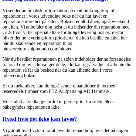
Vi sender automatisk information på mail omkring drop af
reparationer i vores udvendige boks når du har lavet en
reparationsordre her på siden, Boksen er altid åben, også weekend
og aften. Vi anbefaler dog helst at du indsender din reparation med
GLS hvor vi har special aftale for tidlige levering hos os, derfor
bliver denne leveringsform prioriteret, du kan bestille en label her
når du skal sende en reparation til os
https://return.shipmondo.com/nic-tec
Når du bestiller reparationen på siden indeholder denne forsendelse
fra os til dig hvis du vælger dette, du kan også vælge at afhente din
reparation så får du besked når du kan afhente den i vores
udlevering bokse.
Er du mekaniker, kan du også sende reparationer til os med
reservedels firmaer som FTZ Au2parts og AD Danmark.
Husk altid at vedlægge ordre nr gerne print fra siden ellers
påbegyndes reparationen ikke.
Hvad hvis det ikke kan laves?
Vi gør alt hvad vi kan for at lave din reparation, hvis det på nogen
måde er muligt.