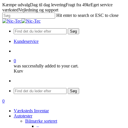
Skip
Kæmpe udvalg
Dag til dag levering
Fragt fra 49kr
Eget service
to
værksted
Vejledning og support
main
Hit enter to search or ESC to close
content
Close
Search
Søg
Kundeservice
search
0
was successfully added to your cart.
Kurv
Menu
Søg
search
0
Menu
Værksteds Inventar
Autotester
Bilmærke sorteret
–