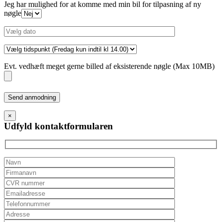
Jeg har mulighed for at komme med min bil for tilpasning af ny
nøgle
Evt. vedhæft meget gerne billed af eksisterende nøgle (Max 10MB)
Please
leave
this
×
field
Udfyld kontaktformularen
empty.