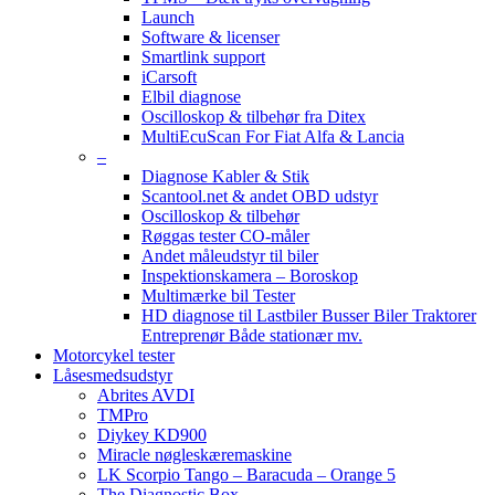
Launch
Software & licenser
Smartlink support
iCarsoft
Elbil diagnose
Oscilloskop & tilbehør fra Ditex
MultiEcuScan For Fiat Alfa & Lancia
–
Diagnose Kabler & Stik
Scantool.net & andet OBD udstyr
Oscilloskop & tilbehør
Røggas tester CO-måler
Andet måleudstyr til biler
Inspektionskamera – Boroskop
Multimærke bil Tester
HD diagnose til Lastbiler Busser Biler Traktorer
Entreprenør Både stationær mv.
Motorcykel tester
Låsesmedsudstyr
Abrites AVDI
TMPro
Diykey KD900
Miracle nøgleskæremaskine
LK Scorpio Tango – Baracuda – Orange 5
The Diagnostic Box