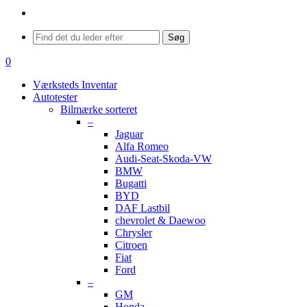
Menu
Søg
search
0
Menu
Værksteds Inventar
Autotester
Bilmærke sorteret
–
Jaguar
Alfa Romeo
Audi-Seat-Skoda-VW
BMW
Bugatti
BYD
DAF Lastbil
chevrolet & Daewoo
Chrysler
Citroen
Fiat
Ford
–
GM
Honda