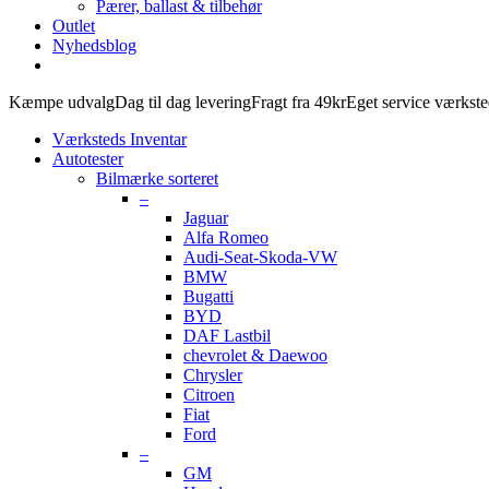
Pærer, ballast & tilbehør
Outlet
Nyhedsblog
Kæmpe udvalg
Dag til dag levering
Fragt fra 49kr
Eget service værkst
Værksteds Inventar
Autotester
Bilmærke sorteret
–
Jaguar
Alfa Romeo
Audi-Seat-Skoda-VW
BMW
Bugatti
BYD
DAF Lastbil
chevrolet & Daewoo
Chrysler
Citroen
Fiat
Ford
–
GM