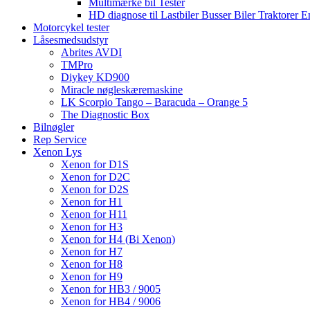
Multimærke bil Tester
HD diagnose til Lastbiler Busser Biler Traktorer 
Motorcykel tester
Låsesmedsudstyr
Abrites AVDI
TMPro
Diykey KD900
Miracle nøgleskæremaskine
LK Scorpio Tango – Baracuda – Orange 5
The Diagnostic Box
Bilnøgler
Rep Service
Xenon Lys
Xenon for D1S
Xenon for D2C
Xenon for D2S
Xenon for H1
Xenon for H11
Xenon for H3
Xenon for H4 (Bi Xenon)
Xenon for H7
Xenon for H8
Xenon for H9
Xenon for HB3 / 9005
Xenon for HB4 / 9006