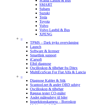
Scania Lastbil & Bus
SMART
Subaru
Suzuki
Tesla
Toyota
Volvo
Volvo Lastbil & Bus
XPENG
–
TPMS – Dæk tryks overvågning
Launch
Software & licenser
Smartlink support
iCarsoft
Elbil diagnose
Oscilloskop & tilbehør fra Ditex
MultiEcuScan For Fiat Alfa & Lancia
–
Diagnose Kabler & Stik
Scantool.net & andet OBD udstyr
Oscilloskop & tilbehør
Røggas tester CO-måler
Andet måleudstyr til biler
Inspektionskamera – Boroskop