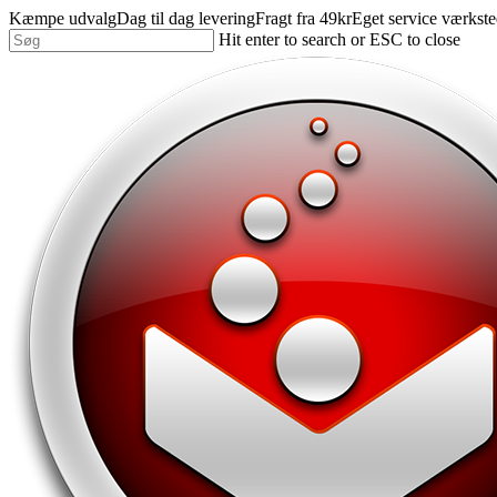
Skip
Kæmpe udvalg
Dag til dag levering
Fragt fra 49kr
Eget service værkst
to
Hit enter to search or ESC to close
main
Close
content
Search