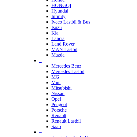
HONGQI
Hyundai
Infinity
Iveco Lastbil & Bus
Isuzu
Kia
Lancia
Land Rover
MAN Lastbil
Mazda
–
Mercedes Benz
Mercedes Lastbil
MG
Mini
Mitsubishi
Nissan
Opel
Peugeot
Porsche
Renault
Renault Lastbil
Saab
–