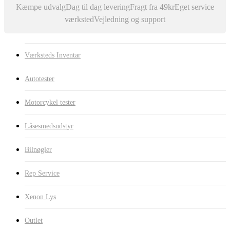
Kæmpe udvalg
Dag til dag levering
Fragt fra 49kr
Eget service
værksted
Vejledning og support
Værksteds Inventar
Autotester
Motorcykel tester
Låsesmedsudstyr
Bilnøgler
Rep Service
Xenon Lys
Outlet