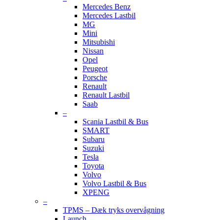
Mercedes Benz
Mercedes Lastbil
MG
Mini
Mitsubishi
Nissan
Opel
Peugeot
Porsche
Renault
Renault Lastbil
Saab
–
Scania Lastbil & Bus
SMART
Subaru
Suzuki
Tesla
Toyota
Volvo
Volvo Lastbil & Bus
XPENG
–
TPMS – Dæk tryks overvågning
Launch