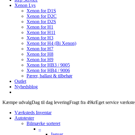
Xenon Lys
Xenon for D1S
Xenon for D2C
Xenon for D2S
Xenon for H1
Xenon for H11
Xenon for H3
Xenon for H4 (Bi Xenon)
Xenon for H7
Xenon for H8
Xenon for H9
Xenon for HB3 / 9005
Xenon for HB4 / 9006
Pærer, ballast & tilbehør
Outlet
Nyhedsblog
Kæmpe udvalg
Dag til dag levering
Fragt fra 49kr
Eget service værkst
Værksteds Inventar
Autotester
Bilmærke sorteret
–
Jaguar