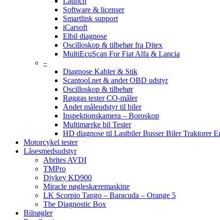
Launch
Software & licenser
Smartlink support
iCarsoft
Elbil diagnose
Oscilloskop & tilbehør fra Ditex
MultiEcuScan For Fiat Alfa & Lancia
–
Diagnose Kabler & Stik
Scantool.net & andet OBD udstyr
Oscilloskop & tilbehør
Røggas tester CO-måler
Andet måleudstyr til biler
Inspektionskamera – Boroskop
Multimærke bil Tester
HD diagnose til Lastbiler Busser Biler Traktorer 
Motorcykel tester
Låsesmedsudstyr
Abrites AVDI
TMPro
Diykey KD900
Miracle nøgleskæremaskine
LK Scorpio Tango – Baracuda – Orange 5
The Diagnostic Box
Bilnøgler