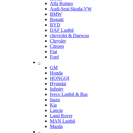
Alfa Romeo
Audi-Seat-Skoda-VW
BMW
Bugatti
BYD
DAF Lastbil
chevrolet & Daewoo
Chrysler
Citroen
Fiat
Ford
–
GM
Honda
HONGQI
Hyundai
Infinity
Iveco Lastbil & Bus
Isuzu
Kia
Lancia
Land Rover
MAN Lastbil
Mazda
–