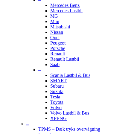
Mercedes Benz
Mercedes Lastbil
MG
Mini
Mitsubishi
Nissan
Opel
Peugeot
Porsche
Renault
Renault Lastbil
Saab
–
Scania Lastbil & Bus
SMART
Subaru
Suzuki
Tesla
Toyota
Volvo
Volvo Lastbil & Bus
XPENG
–
TPMS – Dæk tryks overvågning