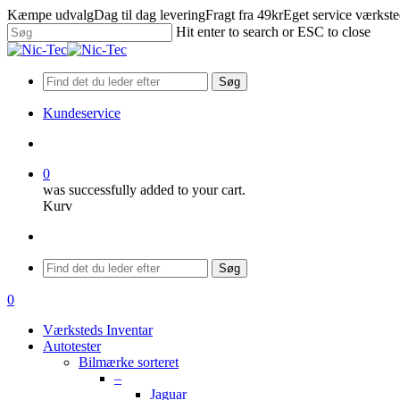
Skip
Kæmpe udvalg
Dag til dag levering
Fragt fra 49kr
Eget service værkst
to
Hit enter to search or ESC to close
main
Close
content
Search
Søg
Kundeservice
search
0
was successfully added to your cart.
Kurv
Menu
Søg
search
0
Menu
Værksteds Inventar
Autotester
Bilmærke sorteret
–
Jaguar