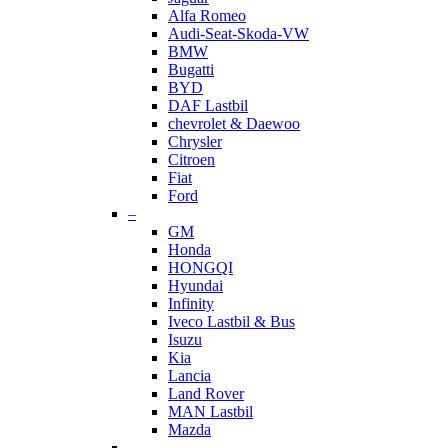
Alfa Romeo
Audi-Seat-Skoda-VW
BMW
Bugatti
BYD
DAF Lastbil
chevrolet & Daewoo
Chrysler
Citroen
Fiat
Ford
–
GM
Honda
HONGQI
Hyundai
Infinity
Iveco Lastbil & Bus
Isuzu
Kia
Lancia
Land Rover
MAN Lastbil
Mazda
–