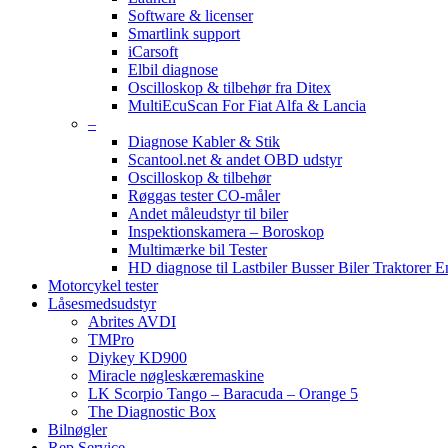
Software & licenser
Smartlink support
iCarsoft
Elbil diagnose
Oscilloskop & tilbehør fra Ditex
MultiEcuScan For Fiat Alfa & Lancia
–
Diagnose Kabler & Stik
Scantool.net & andet OBD udstyr
Oscilloskop & tilbehør
Røggas tester CO-måler
Andet måleudstyr til biler
Inspektionskamera – Boroskop
Multimærke bil Tester
HD diagnose til Lastbiler Busser Biler Traktorer 
Motorcykel tester
Låsesmedsudstyr
Abrites AVDI
TMPro
Diykey KD900
Miracle nøgleskæremaskine
LK Scorpio Tango – Baracuda – Orange 5
The Diagnostic Box
Bilnøgler
Rep Service