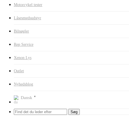
Motorcykel tester
Låsesmedsudstyr
Bilnøgler
Rep Service
Xenon Lys
Outlet
Nyhedsblog
Dansk
▼
Søg