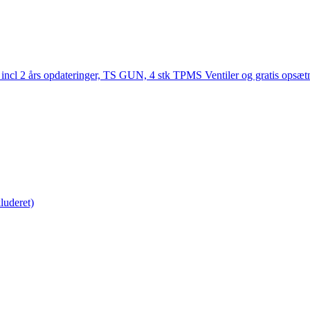
Nyeste produkter
 Tablet Semi Pro incl 2 års opdateringer,
er (Tablet ikke inkluderet)