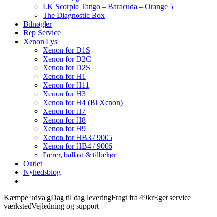
LK Scorpio Tango – Baracuda – Orange 5
The Diagnostic Box
Bilnøgler
Rep Service
Xenon Lys
Xenon for D1S
Xenon for D2C
Xenon for D2S
Xenon for H1
Xenon for H11
Xenon for H3
Xenon for H4 (Bi Xenon)
Xenon for H7
Xenon for H8
Xenon for H9
Xenon for HB3 / 9005
Xenon for HB4 / 9006
Pærer, ballast & tilbehør
Outlet
Nyhedsblog
Kæmpe udvalg
Dag til dag levering
Fragt fra 49kr
Eget service
værksted
Vejledning og support