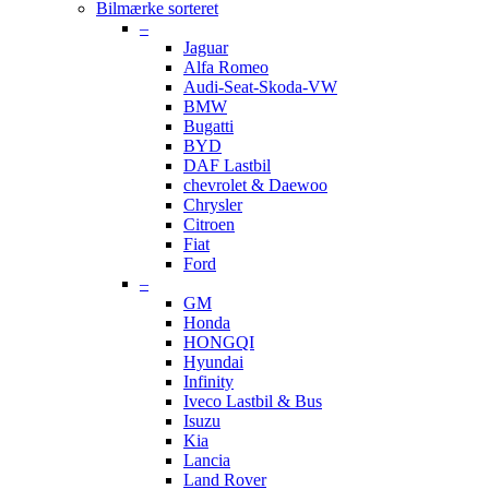
Bilmærke sorteret
–
Jaguar
Alfa Romeo
Audi-Seat-Skoda-VW
BMW
Bugatti
BYD
DAF Lastbil
chevrolet & Daewoo
Chrysler
Citroen
Fiat
Ford
–
GM
Honda
HONGQI
Hyundai
Infinity
Iveco Lastbil & Bus
Isuzu
Kia
Lancia
Land Rover