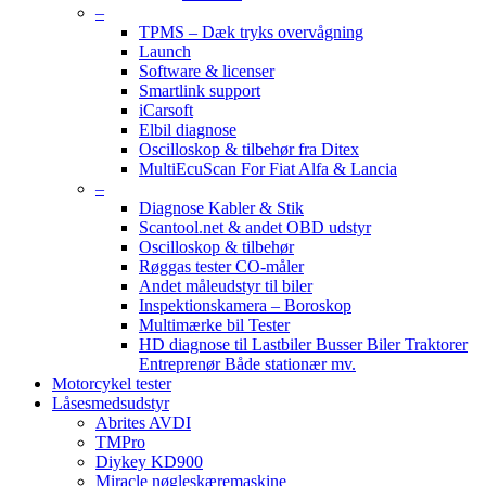
–
TPMS – Dæk tryks overvågning
Launch
Software & licenser
Smartlink support
iCarsoft
Elbil diagnose
Oscilloskop & tilbehør fra Ditex
MultiEcuScan For Fiat Alfa & Lancia
–
Diagnose Kabler & Stik
Scantool.net & andet OBD udstyr
Oscilloskop & tilbehør
Røggas tester CO-måler
Andet måleudstyr til biler
Inspektionskamera – Boroskop
Multimærke bil Tester
HD diagnose til Lastbiler Busser Biler Traktorer
Entreprenør Både stationær mv.
Motorcykel tester
Låsesmedsudstyr
Abrites AVDI
TMPro
Diykey KD900
Miracle nøgleskæremaskine