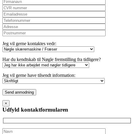
Jeg vil gerne kontaktes vedr:
Har du kendtskab til Nøgle fremstilling fra tidligere?
Jeg vil gerne have tilsendt information:
Please
leave
this
×
field
Udfyld kontaktformularen
empty.