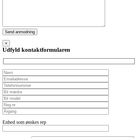
Please
leave
this
×
field
Udfyld kontaktformularen
empty.
Enhed som ønskes rep