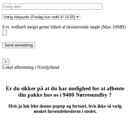
Evt. vedhæft meget gerne billed af eksisterende nøgle (Max 10MB)
Please
leave
this
field
×
empty.
Lokal afhentning i Nordjylland
Er du sikker på at du har mulighed for at afhente
din pakke hos os i 9400 Nørresundby ?
Hvis ja luk blot denne popup og fortsæt, hvis ikke så vælg
ønsket forsendelsesform i stedet.