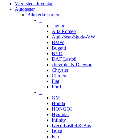
Værksteds Inventar
Autotester
Bilmærke sorteret
–
Jaguar
Alfa Romeo
Audi-Seat-Skoda-VW
BMW
Bugatti
BYD
DAF Lastbil
chevrolet & Daewoo
Chrysler
Citroen
Fiat
Ford
–
GM
Honda
HONGQI
Hyundai
Infinity
Iveco Lastbil & Bus
Isuzu
Kia