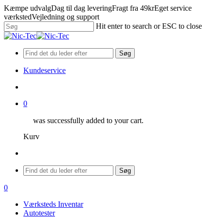
Skip
Kæmpe udvalg
Dag til dag levering
Fragt fra 49kr
Eget service
to
værksted
Vejledning og support
main
Hit enter to search or ESC to close
content
Close
Search
Søg
Kundeservice
search
0
was successfully added to your cart.
Kurv
Menu
Søg
search
0
Menu
Værksteds Inventar
Autotester