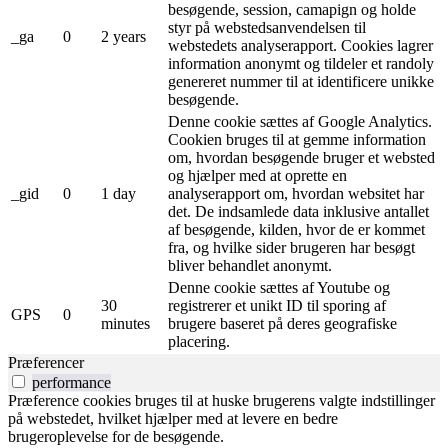
besøgende, session, camapign og holde
styr på webstedsanvendelsen til
_ga
0
2 years
webstedets analyserapport. Cookies lagrer
information anonymt og tildeler et randoly
genereret nummer til at identificere unikke
besøgende.
Denne cookie sættes af Google Analytics.
Cookien bruges til at gemme information
om, hvordan besøgende bruger et websted
og hjælper med at oprette en
_gid
0
1 day
analyserapport om, hvordan websitet har
det. De indsamlede data inklusive antallet
af besøgende, kilden, hvor de er kommet
fra, og hvilke sider brugeren har besøgt
bliver behandlet anonymt.
Denne cookie sættes af Youtube og
30
registrerer et unikt ID til sporing af
GPS
0
minutes
brugere baseret på deres geografiske
placering.
Præferencer
performance
Præference cookies bruges til at huske brugerens valgte indstillinger
på webstedet, hvilket hjælper med at levere en bedre
brugeroplevelse for de besøgende.