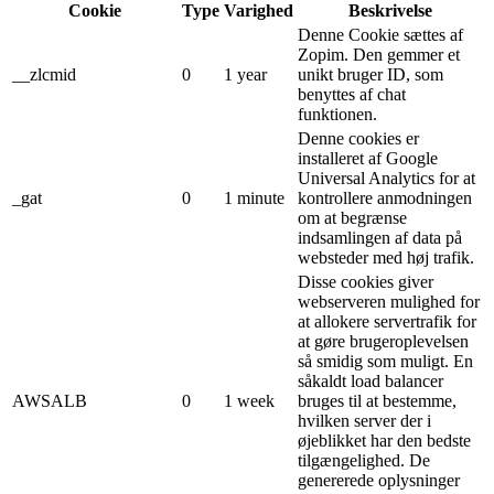
Cookie
Type
Varighed
Beskrivelse
Denne Cookie sættes af
Zopim. Den gemmer et
__zlcmid
0
1 year
unikt bruger ID, som
benyttes af chat
funktionen.
Denne cookies er
installeret af Google
Universal Analytics for at
_gat
0
1 minute
kontrollere anmodningen
om at begrænse
indsamlingen af ​​data på
websteder med høj trafik.
Disse cookies giver
webserveren mulighed for
at allokere servertrafik for
at gøre brugeroplevelsen
så smidig som muligt. En
såkaldt load balancer
AWSALB
0
1 week
bruges til at bestemme,
hvilken server der i
øjeblikket har den bedste
tilgængelighed. De
genererede oplysninger