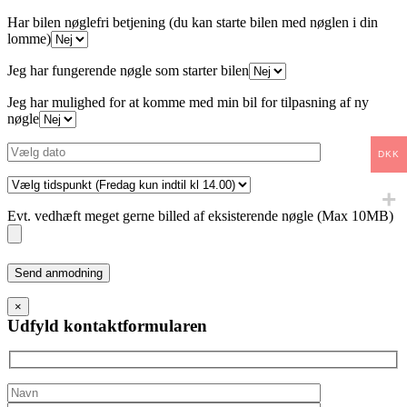
Har bilen nøglefri betjening (du kan starte bilen med nøglen i din
lomme)
Jeg har fungerende nøgle som starter bilen
Jeg har mulighed for at komme med min bil for tilpasning af ny
nøgle
DKK
Evt. vedhæft meget gerne billed af eksisterende nøgle (Max 10MB)
Please
leave
this
×
field
Udfyld kontaktformularen
empty.