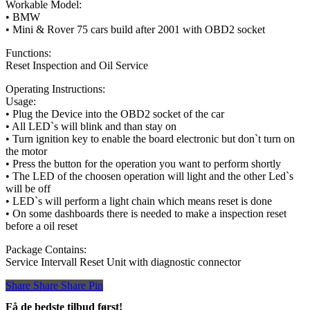
Workable Model:
• BMW
• Mini & Rover 75 cars build after 2001 with OBD2 socket
Functions:
Reset Inspection and Oil Service
Operating Instructions:
Usage:
• Plug the Device into the OBD2 socket of the car
• All LED`s will blink and than stay on
• Turn ignition key to enable the board electronic but don`t turn on
the motor
• Press the button for the operation you want to perform shortly
• The LED of the choosen operation will light and the other Led`s
will be off
• LED`s will perform a light chain which means reset is done
• On some dashboards there is needed to make a inspection reset
before a oil reset
Package Contains:
Service Intervall Reset Unit with diagnostic connector
Share
Share
Share
Share
Pin
Få de bedste tilbud først!