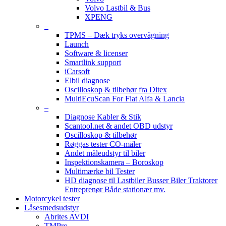
Volvo Lastbil & Bus
XPENG
–
TPMS – Dæk tryks overvågning
Launch
Software & licenser
Smartlink support
iCarsoft
Elbil diagnose
Oscilloskop & tilbehør fra Ditex
MultiEcuScan For Fiat Alfa & Lancia
–
Diagnose Kabler & Stik
Scantool.net & andet OBD udstyr
Oscilloskop & tilbehør
Røggas tester CO-måler
Andet måleudstyr til biler
Inspektionskamera – Boroskop
Multimærke bil Tester
HD diagnose til Lastbiler Busser Biler Traktorer
Entreprenør Både stationær mv.
Motorcykel tester
Låsesmedsudstyr
Abrites AVDI
TMPro