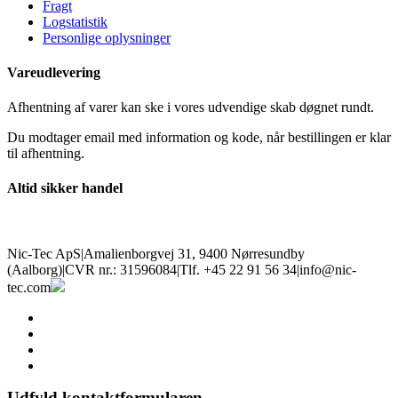
Fragt
Logstatistik
Personlige oplysninger
Vareudlevering
Afhentning af varer kan ske i vores udvendige skab døgnet rundt.
Du modtager email med information og kode, når bestillingen er klar
til afhentning.
Altid sikker handel
Nic-Tec ApS
|
Amalienborgvej 31, 9400 Nørresundby
(Aalborg)
|
CVR nr.: 31596084
|
Tlf. +45 22 91 56 34
|
info@nic-
tec.com
facebook
linkedin
youtube
instagram
Udfyld kontaktformularen