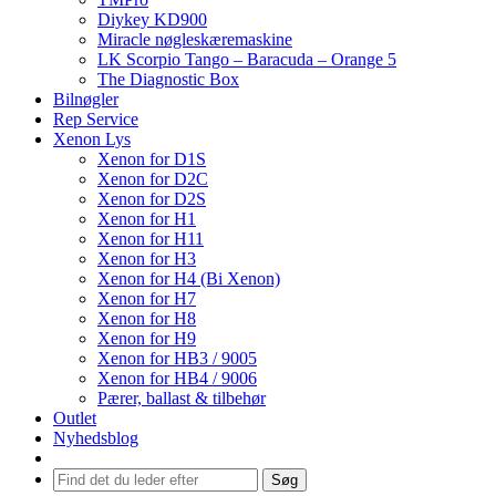
Diykey KD900
Miracle nøgleskæremaskine
LK Scorpio Tango – Baracuda – Orange 5
The Diagnostic Box
Bilnøgler
Rep Service
Xenon Lys
Xenon for D1S
Xenon for D2C
Xenon for D2S
Xenon for H1
Xenon for H11
Xenon for H3
Xenon for H4 (Bi Xenon)
Xenon for H7
Xenon for H8
Xenon for H9
Xenon for HB3 / 9005
Xenon for HB4 / 9006
Pærer, ballast & tilbehør
Outlet
Nyhedsblog
Søg