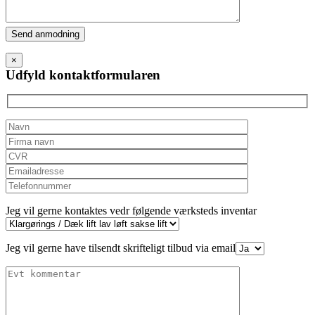
Please
leave
this
×
field
Udfyld kontaktformularen
empty.
Jeg vil gerne kontaktes vedr følgende værksteds inventar
Jeg vil gerne have tilsendt skrifteligt tilbud via email