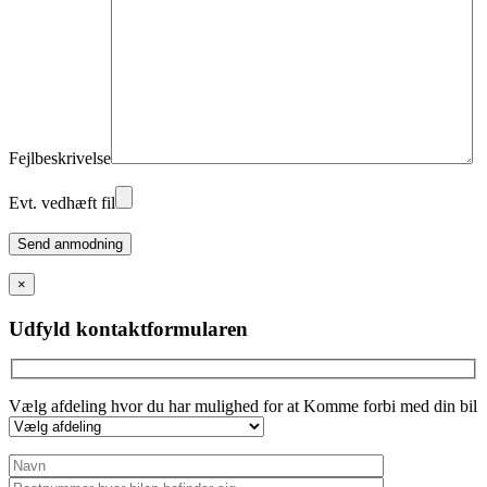
Fejlbeskrivelse
Evt. vedhæft fil
Please
leave
this
×
field
empty.
Udfyld kontaktformularen
Vælg afdeling hvor du har mulighed for at Komme forbi med din bil