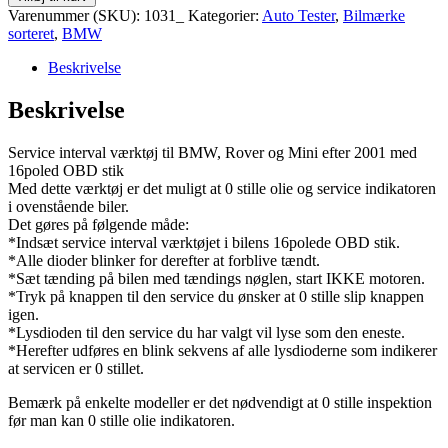
Interval
Varenummer (SKU):
1031_
Kategorier:
Auto Tester
,
Bilmærke
Reset
sorteret
,
BMW
OBD2
antal
Beskrivelse
Beskrivelse
Service interval værktøj til BMW, Rover og Mini efter 2001 med
16poled OBD stik
Med dette værktøj er det muligt at 0 stille olie og service indikatoren
i ovenstående biler.
Det gøres på følgende måde:
*Indsæt service interval værktøjet i bilens 16polede OBD stik.
*Alle dioder blinker for derefter at forblive tændt.
*Sæt tænding på bilen med tændings nøglen, start IKKE motoren.
*Tryk på knappen til den service du ønsker at 0 stille slip knappen
igen.
*Lysdioden til den service du har valgt vil lyse som den eneste.
*Herefter udføres en blink sekvens af alle lysdioderne som indikerer
at servicen er 0 stillet.
Bemærk på enkelte modeller er det nødvendigt at 0 stille inspektion
før man kan 0 stille olie indikatoren.