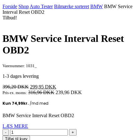
Forside
Shop
Auto Tester
Bilmærke sorteret
BMW
BMW Service
Interval Reset OBD2
Tilbud!
BMW Service Interval Reset
OBD2
Varenummer: 1031_
1-3 dages levering
Den
Den
396,20
DKK
299,95
DKK
oprindelige
aktuelle
316,96
DKK
239,96
DKK
Pris ex. moms:
pris
pris
var:
er:
396,20 DKK.
299,95 DKK.
BMW Service Interval Reset OBD2
LÆS MERE
BMW
Service
Tilføj til kurv