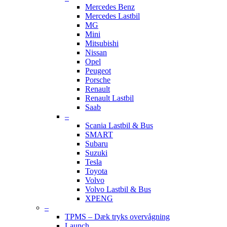
Mercedes Benz
Mercedes Lastbil
MG
Mini
Mitsubishi
Nissan
Opel
Peugeot
Porsche
Renault
Renault Lastbil
Saab
–
Scania Lastbil & Bus
SMART
Subaru
Suzuki
Tesla
Toyota
Volvo
Volvo Lastbil & Bus
XPENG
–
TPMS – Dæk tryks overvågning
Launch