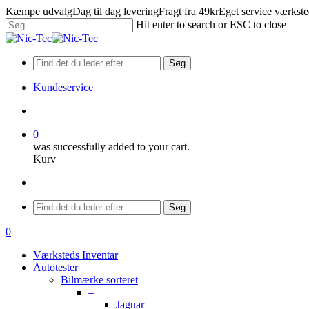
Skip
Kæmpe udvalg
Dag til dag levering
Fragt fra 49kr
Eget service værkst
to
Hit enter to search or ESC to close
main
Close
content
Search
Søg
Kundeservice
search
0
was successfully added to your cart.
Kurv
Menu
Søg
search
0
Menu
Værksteds Inventar
Autotester
Bilmærke sorteret
–
Jaguar