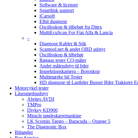
Software & licenser
Smartlink support
iCarsoft
Elbil diagnose
Oscilloskop & tilbehør fra Ditex
MultiEcuScan For Fiat Alfa & Lancia
–
Diagnose Kabler & Stik
Scantool.net & andet OBD udstyr
Oscilloskop & tilbehør
Røggas tester CO-måler
Andet måleudstyr til biler
Inspektionskamera – Boroskop
Multimærke bil Tester
HD diagnose til Lastbiler Busser Biler Traktorer 
Motorcykel tester
Låsesmedsudstyr
Abrites AVDI
TMPro
Diykey KD900
Miracle nøgleskæremaskine
LK Scorpio Tango – Baracuda – Orange 5
The Diagnostic Box
Bilnøgler
Rep Service