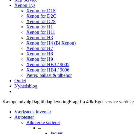
Xenon Lys
Xenon for D1S
Xenon for D2C
Xenon for D2S
Xenon for H1
Xenon for H11
Xenon for H3
Xenon for H4 (Bi Xenon)
Xenon for H7
Xenon for H8
Xenon for H9
Xenon for HB3 / 9005
Xenon for HB4 / 9006
Pærer, ballast & tilbehør
Outlet
Nyhedsblog
Kæmpe udvalg
Dag til dag levering
Fragt fra 49kr
Eget service værkst
Værksteds Inventar
Autotester
Bilmærke sorteret
–
Jaguar