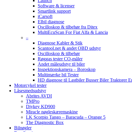
Launch
Software & licenser
Smartlink support
iCarsoft
Elbil diagnose
Oscilloskop & tilbehør fra Ditex
MultiEcuScan For Fiat Alfa & Lancia
–
Diagnose Kabler & Stik
Scantool.net & andet OBD udstyr
Oscilloskop & tilbehør
Røggas tester CO-måler
Andet måleudstyr til biler
Inspektionskamera – Boroskop
Multimærke bil Tester
HD diagnose til Lastbiler Busser Biler Traktorer 
Motorcykel tester
Låsesmedsudstyr
Abrites AVDI
TMPro
Diykey KD900
Miracle nøgleskæremaskine
LK Scorpio Tango – Baracuda – Orange 5
The Diagnostic Box
Bilnøgler