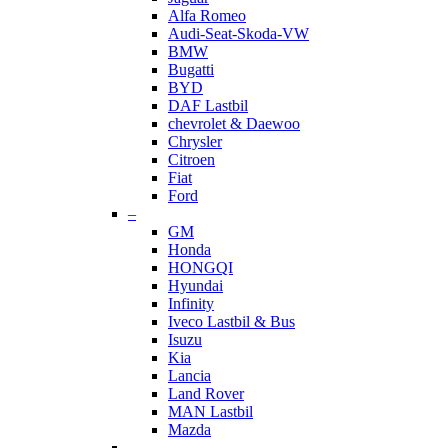
Alfa Romeo
Audi-Seat-Skoda-VW
BMW
Bugatti
BYD
DAF Lastbil
chevrolet & Daewoo
Chrysler
Citroen
Fiat
Ford
–
GM
Honda
HONGQI
Hyundai
Infinity
Iveco Lastbil & Bus
Isuzu
Kia
Lancia
Land Rover
MAN Lastbil
Mazda
–