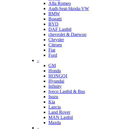
Alfa Romeo
Audi-Seat-Skoda-VW
BMW
Bugatti
BYD
DAF Lastbil
chevrolet & Daewoo
Chrysler
Citroen
Fiat
Ford
–
GM
Honda
HONGQI
Hyundai
Infinity
Iveco Lastbil & Bus
Isuzu
Kia
Lancia
Land Rover
MAN Lastbil
Mazda
–