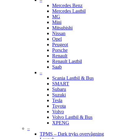
Mercedes Benz
Mercedes Lastbil
MG
Mini
Mitsubishi
Nissan
Opel
Peugeot
Porsche
Renault
Renault Lastbil
Saab
–
Scania Lastbil & Bus
SMART
Subaru
Suzuki
Tesla
Toyota
Volvo
Volvo Lastbil & Bus
XPENG
–
TPMS – Dæk tryks overvågning