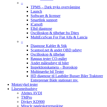
–
TPMS – Dæk tryks overvågning
Launch
Software & licenser
Smartlink support
iCarsoft
Elbil diagnose
Oscilloskop & tilbehør fra Ditex
MultiEcuScan For Fiat Alfa & Lancia
–
Diagnose Kabler & Stik
Scantool.net & andet OBD udstyr
Oscilloskop & tilbehør
Røggas tester CO-måler
Andet måleudstyr til biler
Inspektionskamera – Boroskop
Multimærke bil Tester
HD diagnose til Lastbiler Busser Biler Traktorer
Entreprenør Både stationær mv.
Motorcykel tester
Låsesmedsudstyr
Abrites AVDI
TMPro
Diykey KD900
Miracle nøgleskæremaskine