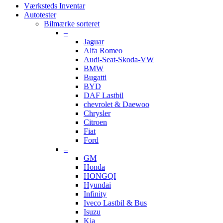
Værksteds Inventar
Autotester
Bilmærke sorteret
–
Jaguar
Alfa Romeo
Audi-Seat-Skoda-VW
BMW
Bugatti
BYD
DAF Lastbil
chevrolet & Daewoo
Chrysler
Citroen
Fiat
Ford
–
GM
Honda
HONGQI
Hyundai
Infinity
Iveco Lastbil & Bus
Isuzu
Kia