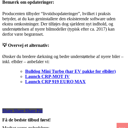
Bemærk om opdateringer:
Producenten tilbyder “livstidsopdateringer”, hvilket i praksis
betyder, at du kan geninstallere den eksisterende software uden
ekstra omkostninger. Der tilføjes dog sjældent nyt indhold, og
understøttelsen af nyere bilmodeller (typisk efter ca. 2017) kan
derfor være begrænset.
💡 Overvej et alternativ:
Ønsker du bredere dækning og bedre understøttelse af nyere biler –
inkl. elbiler – anbefaler vi:
Bulldog Mini Turbo (har EV pakke for elbiler)
Launch CRP-MOT IV
Launch CRP 919 EURO MAX
Share
Share
Share
Share
Pin
Få de bedste tilbud først!
Modtag vores nyhedsbrev