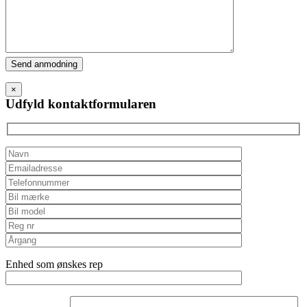
Please
leave
this
×
field
Udfyld kontaktformularen
empty.
Enhed som ønskes rep