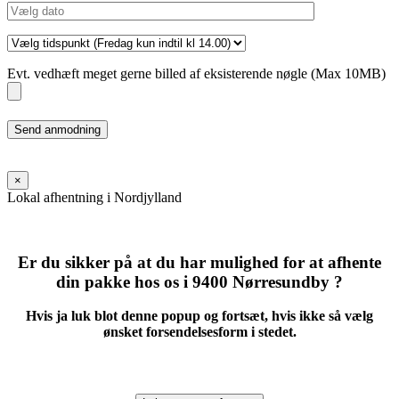
Evt. vedhæft meget gerne billed af eksisterende nøgle (Max 10MB)
Please
leave
this
field
×
empty.
Lokal afhentning i Nordjylland
Er du sikker på at du har mulighed for at afhente
din pakke hos os i 9400 Nørresundby ?
Hvis ja luk blot denne popup og fortsæt, hvis ikke så vælg
ønsket forsendelsesform i stedet.