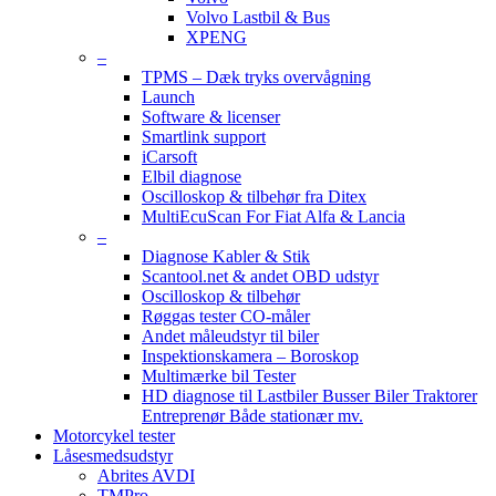
Volvo Lastbil & Bus
XPENG
–
TPMS – Dæk tryks overvågning
Launch
Software & licenser
Smartlink support
iCarsoft
Elbil diagnose
Oscilloskop & tilbehør fra Ditex
MultiEcuScan For Fiat Alfa & Lancia
–
Diagnose Kabler & Stik
Scantool.net & andet OBD udstyr
Oscilloskop & tilbehør
Røggas tester CO-måler
Andet måleudstyr til biler
Inspektionskamera – Boroskop
Multimærke bil Tester
HD diagnose til Lastbiler Busser Biler Traktorer
Entreprenør Både stationær mv.
Motorcykel tester
Låsesmedsudstyr
Abrites AVDI
TMPro