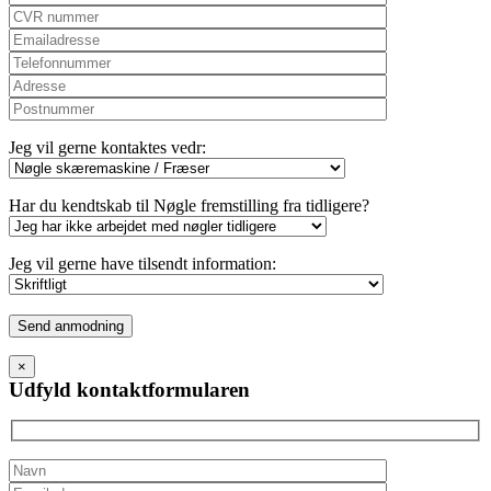
Jeg vil gerne kontaktes vedr:
Har du kendtskab til Nøgle fremstilling fra tidligere?
Jeg vil gerne have tilsendt information:
Please
leave
this
×
field
Udfyld kontaktformularen
empty.