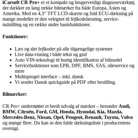
iCarsoft CR Pro+
er et kompakt og brugervenligt diagnoseværktøj,
der dækker en lang række bilmærker fra både Europa, Asien og
Amerika. Med en 4,3″ TFT LCD-skærm og fuld ECU-dækning på
mange modeller er den velegnet til fejlkodelæsning, service-
nulstilling og en række andre basisfunktioner.
Funktioner:
Læs og slet fejlkoder på alle tilgængelige systemer
Live data-visning i både tekst og graf
Auto VIN-teknologi til hurtig identifikation af bilmodel
Servicefunktioner som EPB, DPF, BMS, SAS, olieservice og
mere
Multisproget interface – inkl. dansk
Vi sender Dansk quickguide på PDF efter bestilling.
Bilmærker:
CR Pro+ understøtter et bredt udvalg af mærker – herunder
Audi,
BMW, Citroën, Ford, GM, Honda, Hyundai, Kia, Mazda,
Mercedes-Benz, Nissan, Opel, Peugeot, Renault, Toyota, Volvo
og mange flere. Du kan se den fulde dækningsliste i
producentens
oversigt
.