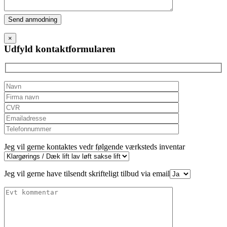
Please
leave
this
×
field
Udfyld kontaktformularen
empty.
Jeg vil gerne kontaktes vedr følgende værksteds inventar
Jeg vil gerne have tilsendt skrifteligt tilbud via email