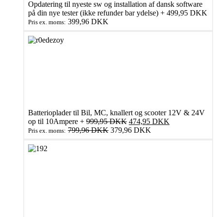
Opdatering til nyeste sw og installation af dansk software
på din nye tester (ikke refunder bar ydelse)
+
499,95
DKK
399,96
DKK
Pris ex. moms:
Batterioplader til Bil, MC, knallert og scooter 12V & 24V
Den
Den
op til 10Ampere
+
999,95
DKK
474,95
DKK
oprindelige
aktuelle
799,96
DKK
379,96
DKK
Pris ex. moms:
pris
pris
var:
er:
999,95 DKK.
474,95 DKK.