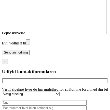
Fejlbeskrivelse
Evt. vedhæft fil
Please
leave
this
×
field
empty.
Udfyld kontaktformularen
Vælg afdeling hvor du har mulighed for at Komme forbi med din bil