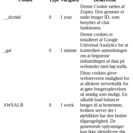
Denne Cookie sættes af
Zopim. Den gemmer et
__zlcmid
0
1 year
unikt bruger ID, som
benyttes af chat
funktionen.
Denne cookies er
installeret af Google
Universal Analytics for at
_gat
0
1 minute
kontrollere anmodningen
om at begrænse
indsamlingen af ​​data på
websteder med høj trafik.
Disse cookies giver
webserveren mulighed for
at allokere servertrafik for
at gøre brugeroplevelsen
så smidig som muligt. En
såkaldt load balancer
AWSALB
0
1 week
bruges til at bestemme,
hvilken server der i
øjeblikket har den bedste
tilgængelighed. De
genererede oplysninger
kan ikke identificere dig