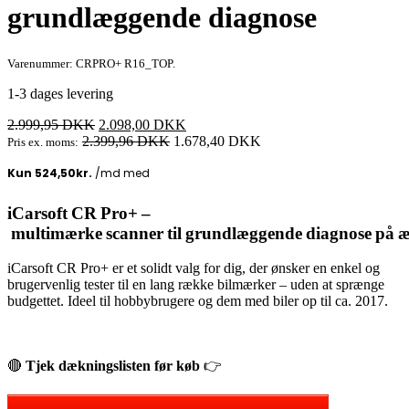
grundlæggende diagnose
Varenummer: CRPRO+ R16_TOP.
1-3 dages levering
Den
Den
2.999,95
DKK
2.098,00
DKK
oprindelige
aktuelle
2.399,96
DKK
1.678,40
DKK
Pris ex. moms:
pris
pris
var:
er:
2.999,95 DKK.
2.098,00 DKK.
iCarsoft CR Pro+ –
multimærke scanner til grundlæggende diagnose på æl
iCarsoft CR Pro+ er et solidt valg for dig, der ønsker en enkel og
brugervenlig tester til en lang række bilmærker – uden at sprænge
budgettet. Ideel til hobbybrugere og dem med biler op til ca. 2017.
🔴
Tjek dækningslisten før køb
👉