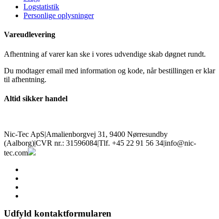
Logstatistik
Personlige oplysninger
Vareudlevering
Afhentning af varer kan ske i vores udvendige skab døgnet rundt.
Du modtager email med information og kode, når bestillingen er klar
til afhentning.
Altid sikker handel
Nic-Tec ApS
|
Amalienborgvej 31, 9400 Nørresundby
(Aalborg)
|
CVR nr.: 31596084
|
Tlf. +45 22 91 56 34
|
info@nic-
tec.com
facebook
linkedin
youtube
instagram
Udfyld kontaktformularen