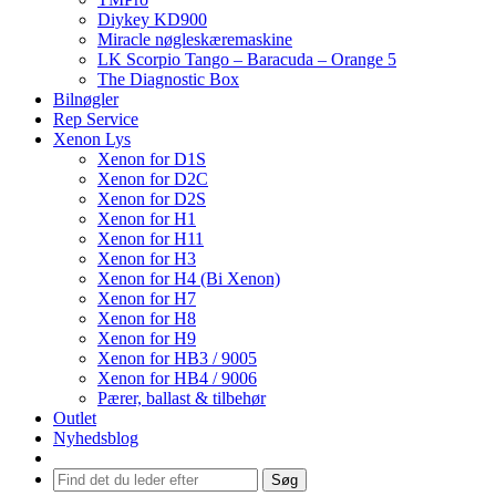
Diykey KD900
Miracle nøgleskæremaskine
LK Scorpio Tango – Baracuda – Orange 5
The Diagnostic Box
Bilnøgler
Rep Service
Xenon Lys
Xenon for D1S
Xenon for D2C
Xenon for D2S
Xenon for H1
Xenon for H11
Xenon for H3
Xenon for H4 (Bi Xenon)
Xenon for H7
Xenon for H8
Xenon for H9
Xenon for HB3 / 9005
Xenon for HB4 / 9006
Pærer, ballast & tilbehør
Outlet
Nyhedsblog
Søg