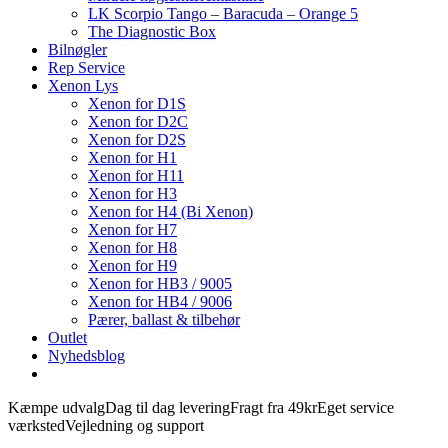
LK Scorpio Tango – Baracuda – Orange 5
The Diagnostic Box
Bilnøgler
Rep Service
Xenon Lys
Xenon for D1S
Xenon for D2C
Xenon for D2S
Xenon for H1
Xenon for H11
Xenon for H3
Xenon for H4 (Bi Xenon)
Xenon for H7
Xenon for H8
Xenon for H9
Xenon for HB3 / 9005
Xenon for HB4 / 9006
Pærer, ballast & tilbehør
Outlet
Nyhedsblog
Kæmpe udvalg
Dag til dag levering
Fragt fra 49kr
Eget service
værksted
Vejledning og support