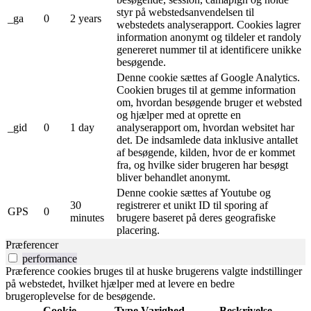
styr på webstedsanvendelsen til
_ga
0
2 years
webstedets analyserapport. Cookies lagrer
information anonymt og tildeler et randoly
genereret nummer til at identificere unikke
besøgende.
Denne cookie sættes af Google Analytics.
Cookien bruges til at gemme information
om, hvordan besøgende bruger et websted
og hjælper med at oprette en
_gid
0
1 day
analyserapport om, hvordan websitet har
det. De indsamlede data inklusive antallet
af besøgende, kilden, hvor de er kommet
fra, og hvilke sider brugeren har besøgt
bliver behandlet anonymt.
Denne cookie sættes af Youtube og
30
registrerer et unikt ID til sporing af
GPS
0
minutes
brugere baseret på deres geografiske
placering.
Præferencer
performance
Præference cookies bruges til at huske brugerens valgte indstillinger
på webstedet, hvilket hjælper med at levere en bedre
brugeroplevelse for de besøgende.
Cookie
Type
Varighed
Beskrivelse