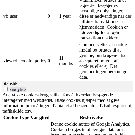
lagre den besøgenes
personlige oplysninger,
vb-user
0
1 year
disse er nødvendige når der
udføres transaktioner på
hjemmesiden. Cookien er
nødvendig for at gøre
transaktionen sikker.
Cookien sættes af cookie
modul og bruges til at
gemme, om brugeren har
11
viewed_cookie_policy
0
accepteret brugen af ​​
months
cookies eller ej. Det
gemmer ingen personlige
data.
Statistik
analytics
Analytiske cookies bruges til at forstå, hvordan besøgende
interagerer med webstedet. Disse cookies hjælper med at give
information om målinger af antallet af besøgende, afvisningsprocent,
trafikskilde osv.
Cookie
Type
Varighed
Beskrivelse
Denne cookie sættes af Google Analytics.
Cookien bruges til at beregne data om
besøgende, session, camapign og holde