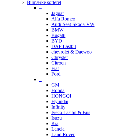
Bilmærke sorteret
–
Jaguar
Alfa Romeo
Audi-Seat-Skoda-VW
BMW
Bugatti
BYD
DAF Lastbil
chevrolet & Daewoo
Chrysler
Citroen
Fiat
Ford
–
GM
Honda
HONGQI
Hyundai
Infinity
Iveco Lastbil & Bus
Isuzu
Kia
Lancia
Land Rover