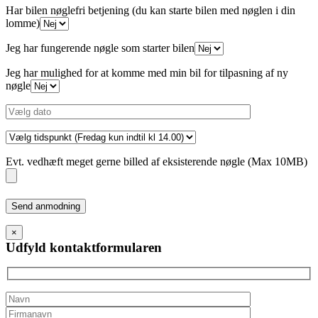
Har bilen nøglefri betjening (du kan starte bilen med nøglen i din
lomme)
Jeg har fungerende nøgle som starter bilen
Jeg har mulighed for at komme med min bil for tilpasning af ny
nøgle
Evt. vedhæft meget gerne billed af eksisterende nøgle (Max 10MB)
Please
leave
this
×
field
Udfyld kontaktformularen
empty.