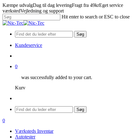
Skip
Kæmpe udvalg
Dag til dag levering
Fragt fra 49kr
Eget service
to
værksted
Vejledning og support
main
Hit enter to search or ESC to close
content
Close
Search
Søg
Kundeservice
search
0
was successfully added to your cart.
Kurv
Menu
Søg
search
0
Menu
Værksteds Inventar
Autotester