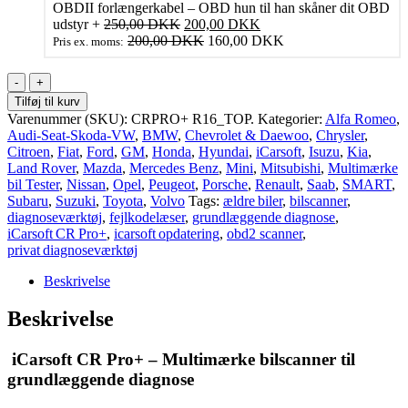
OBDII forlængerkabel – OBD hun til han skåner dit OBD
Den
Den
udstyr
+
250,00
DKK
200,00
DKK
oprindelige
aktuelle
200,00
DKK
160,00
DKK
Pris ex. moms:
pris
pris
var:
er:
iCarsoft
250,00 DKK.
200,00 DKK.
CR
Tilføj til kurv
Pro+
Varenummer (SKU):
CRPRO+ R16_TOP.
Kategorier:
Alfa Romeo
,
–
Audi-Seat-Skoda-VW
,
BMW
,
Chevrolet & Daewoo
,
Chrysler
,
Multimærke
Citroen
,
Fiat
,
Ford
,
GM
,
Honda
,
Hyundai
,
iCarsoft
,
Isuzu
,
Kia
,
bilscanner
Land Rover
,
Mazda
,
Mercedes Benz
,
Mini
,
Mitsubishi
,
Multimærke
til
bil Tester
,
Nissan
,
Opel
,
Peugeot
,
Porsche
,
Renault
,
Saab
,
SMART
,
grundlæggende
Subaru
,
Suzuki
,
Toyota
,
Volvo
Tags:
ældre biler
,
bilscanner
,
diagnose
diagnoseværktøj
,
fejlkodelæser
,
grundlæggende diagnose
,
antal
iCarsoft CR Pro+
,
icarsoft opdatering
,
obd2 scanner
,
privat diagnoseværktøj
Beskrivelse
Beskrivelse
iCarsoft CR Pro+ – Multimærke bilscanner til
grundlæggende diagnose