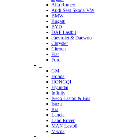
Alfa Romeo
Audi-Seat-Skoda-VW
BMW
Bugatti
BYD
DAF Lastbil
chevrolet & Daewoo
Chrysler
Citroen
Fiat
Ford
–
GM
Honda
HONGQI
Hyundai
Infinity
Iveco Lastbil & Bus
Isuzu
Kia
Lancia
Land Rover
MAN Lastbil
Mazda
–