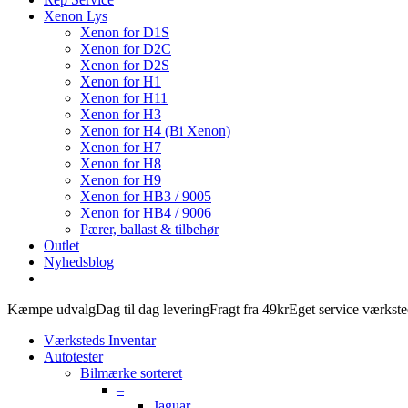
Xenon Lys
Xenon for D1S
Xenon for D2C
Xenon for D2S
Xenon for H1
Xenon for H11
Xenon for H3
Xenon for H4 (Bi Xenon)
Xenon for H7
Xenon for H8
Xenon for H9
Xenon for HB3 / 9005
Xenon for HB4 / 9006
Pærer, ballast & tilbehør
Outlet
Nyhedsblog
Kæmpe udvalg
Dag til dag levering
Fragt fra 49kr
Eget service værkst
Værksteds Inventar
Autotester
Bilmærke sorteret
–
Jaguar