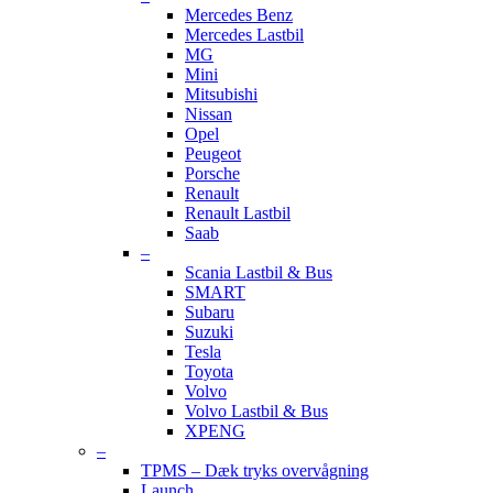
Mercedes Benz
Mercedes Lastbil
MG
Mini
Mitsubishi
Nissan
Opel
Peugeot
Porsche
Renault
Renault Lastbil
Saab
–
Scania Lastbil & Bus
SMART
Subaru
Suzuki
Tesla
Toyota
Volvo
Volvo Lastbil & Bus
XPENG
–
TPMS – Dæk tryks overvågning
Launch