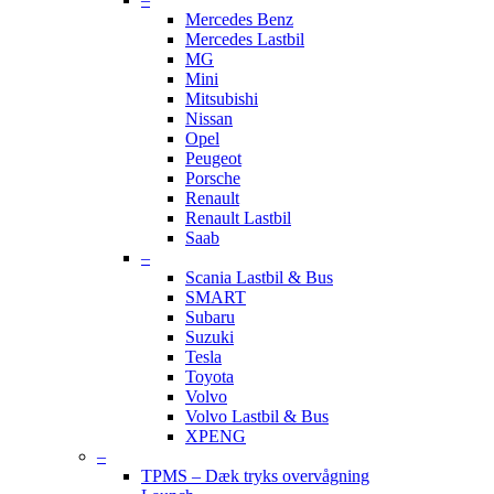
Mercedes Benz
Mercedes Lastbil
MG
Mini
Mitsubishi
Nissan
Opel
Peugeot
Porsche
Renault
Renault Lastbil
Saab
–
Scania Lastbil & Bus
SMART
Subaru
Suzuki
Tesla
Toyota
Volvo
Volvo Lastbil & Bus
XPENG
–
TPMS – Dæk tryks overvågning