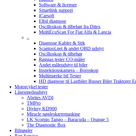
Software & licenser
Smartlink support
iCarsoft
Elbil diagnose
Oscilloskop & tilbehør fra Ditex
MultiEcuScan For Fiat Alfa & Lancia
–
Diagnose Kabler & Stik
Scantool.net & andet OBD udstyr
Oscilloskop & tilbehør
Røggas tester CO-måler
Andet måleudstyr til biler
Inspektionskamera – Boroskop
Multimærke bil Tester
HD diagnose til Lastbiler Busser Biler Traktorer 
Motorcykel tester
Låsesmedsudstyr
Abrites AVDI
TMPro
Diykey KD900
Miracle nøgleskæremaskine
LK Scorpio Tango – Baracuda – Orange 5
The Diagnostic Box
Bilnøgler
Rep Service