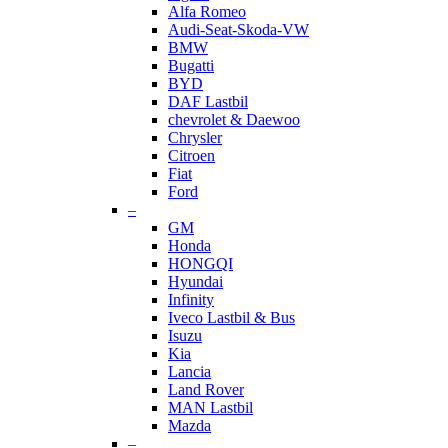
Alfa Romeo
Audi-Seat-Skoda-VW
BMW
Bugatti
BYD
DAF Lastbil
chevrolet & Daewoo
Chrysler
Citroen
Fiat
Ford
–
GM
Honda
HONGQI
Hyundai
Infinity
Iveco Lastbil & Bus
Isuzu
Kia
Lancia
Land Rover
MAN Lastbil
Mazda
–