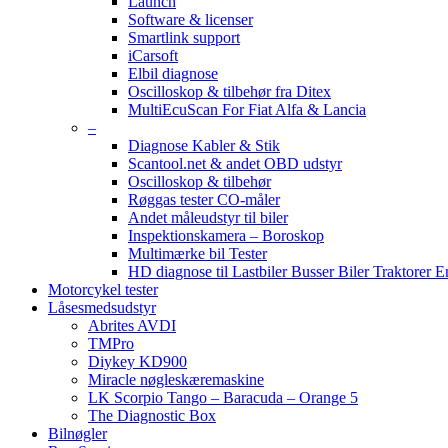
Launch
Software & licenser
Smartlink support
iCarsoft
Elbil diagnose
Oscilloskop & tilbehør fra Ditex
MultiEcuScan For Fiat Alfa & Lancia
–
Diagnose Kabler & Stik
Scantool.net & andet OBD udstyr
Oscilloskop & tilbehør
Røggas tester CO-måler
Andet måleudstyr til biler
Inspektionskamera – Boroskop
Multimærke bil Tester
HD diagnose til Lastbiler Busser Biler Traktorer 
Motorcykel tester
Låsesmedsudstyr
Abrites AVDI
TMPro
Diykey KD900
Miracle nøgleskæremaskine
LK Scorpio Tango – Baracuda – Orange 5
The Diagnostic Box
Bilnøgler