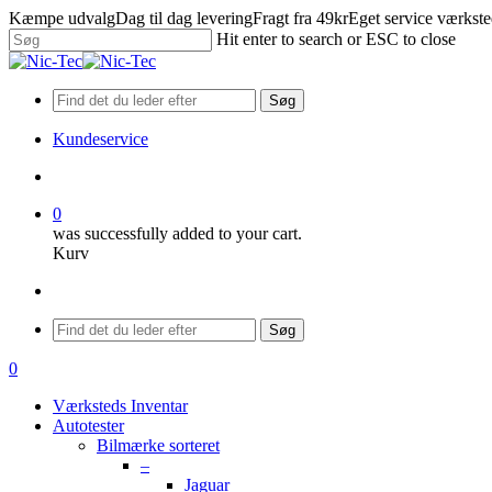
Skip
Kæmpe udvalg
Dag til dag levering
Fragt fra 49kr
Eget service værkst
to
Hit enter to search or ESC to close
main
Close
content
Search
Søg
Kundeservice
search
0
was successfully added to your cart.
Kurv
Menu
Søg
search
0
Menu
Værksteds Inventar
Autotester
Bilmærke sorteret
–
Jaguar