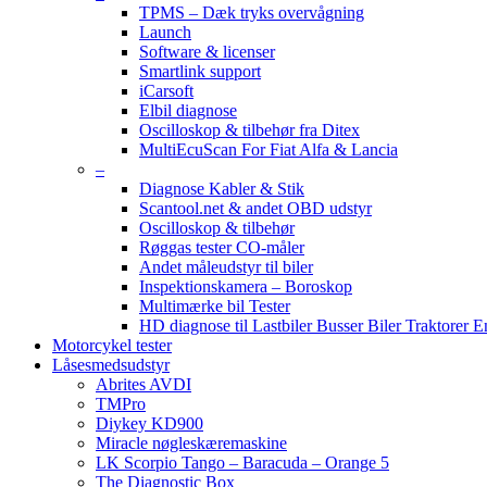
TPMS – Dæk tryks overvågning
Launch
Software & licenser
Smartlink support
iCarsoft
Elbil diagnose
Oscilloskop & tilbehør fra Ditex
MultiEcuScan For Fiat Alfa & Lancia
–
Diagnose Kabler & Stik
Scantool.net & andet OBD udstyr
Oscilloskop & tilbehør
Røggas tester CO-måler
Andet måleudstyr til biler
Inspektionskamera – Boroskop
Multimærke bil Tester
HD diagnose til Lastbiler Busser Biler Traktorer 
Motorcykel tester
Låsesmedsudstyr
Abrites AVDI
TMPro
Diykey KD900
Miracle nøgleskæremaskine
LK Scorpio Tango – Baracuda – Orange 5
The Diagnostic Box