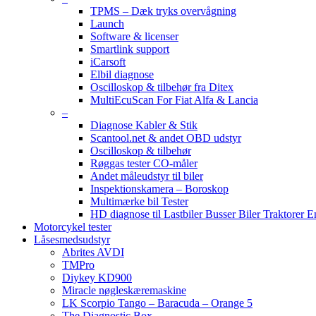
TPMS – Dæk tryks overvågning
Launch
Software & licenser
Smartlink support
iCarsoft
Elbil diagnose
Oscilloskop & tilbehør fra Ditex
MultiEcuScan For Fiat Alfa & Lancia
–
Diagnose Kabler & Stik
Scantool.net & andet OBD udstyr
Oscilloskop & tilbehør
Røggas tester CO-måler
Andet måleudstyr til biler
Inspektionskamera – Boroskop
Multimærke bil Tester
HD diagnose til Lastbiler Busser Biler Traktorer 
Motorcykel tester
Låsesmedsudstyr
Abrites AVDI
TMPro
Diykey KD900
Miracle nøgleskæremaskine
LK Scorpio Tango – Baracuda – Orange 5
The Diagnostic Box