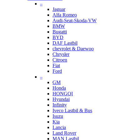
–
Jaguar
Alfa Romeo
Audi-Seat-Skoda-VW
BMW
Bugatti
BYD
DAF Lastbil
chevrolet & Daewoo
Chrysler
Citroen
Fiat
Ford
–
GM
Honda
HONGQI
Hyundai
Infinity
Iveco Lastbil & Bus
Isuzu
Kia
Lancia
Land Rover
MAN Lastbil