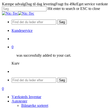
Skip
Kæmpe udvalg
Dag til dag levering
Fragt fra 49kr
Eget service værkst
to
Hit enter to search or ESC to close
main
Close
content
Search
Søg
Kundeservice
search
0
was successfully added to your cart.
Kurv
Menu
Søg
search
0
Menu
Værksteds Inventar
Autotester
Bilmærke sorteret