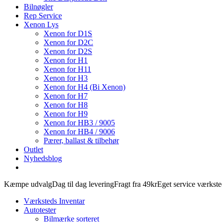
Bilnøgler
Rep Service
Xenon Lys
Xenon for D1S
Xenon for D2C
Xenon for D2S
Xenon for H1
Xenon for H11
Xenon for H3
Xenon for H4 (Bi Xenon)
Xenon for H7
Xenon for H8
Xenon for H9
Xenon for HB3 / 9005
Xenon for HB4 / 9006
Pærer, ballast & tilbehør
Outlet
Nyhedsblog
Kæmpe udvalg
Dag til dag levering
Fragt fra 49kr
Eget service værkst
Værksteds Inventar
Autotester
Bilmærke sorteret