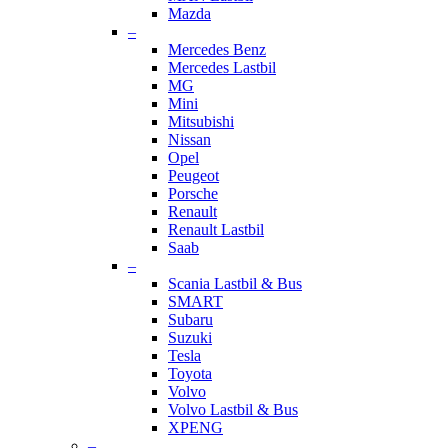
Mazda
–
Mercedes Benz
Mercedes Lastbil
MG
Mini
Mitsubishi
Nissan
Opel
Peugeot
Porsche
Renault
Renault Lastbil
Saab
–
Scania Lastbil & Bus
SMART
Subaru
Suzuki
Tesla
Toyota
Volvo
Volvo Lastbil & Bus
XPENG
–