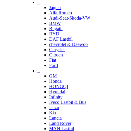
–
Jaguar
Alfa Romeo
Audi-Seat-Skoda-VW
BMW
Bugatti
BYD
DAF Lastbil
chevrolet & Daewoo
Chrysler
Citroen
Fiat
Ford
–
GM
Honda
HONGQI
Hyundai
Infinity
Iveco Lastbil & Bus
Isuzu
Kia
Lancia
Land Rover
MAN Lastbil