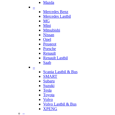
Mazda
–
Mercedes Benz
Mercedes Lastbil
MG
Mini
Mitsubishi
Nissan
Opel
Peugeot
Porsche
Renault
Renault Lastbil
Saab
–
Scania Lastbil & Bus
SMART
Subaru
Suzuki
Tesla
Toyota
Volvo
Volvo Lastbil & Bus
XPENG
–