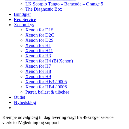
LK Scorpio Tango – Baracuda – Orange 5
The Diagnostic Box
Bilnøgler
Rep Service
Xenon Lys
Xenon for D1S
Xenon for D2C
Xenon for D2S
Xenon for H1
Xenon for H11
Xenon for H3
Xenon for H4 (Bi Xenon)
Xenon for H7
Xenon for H8
Xenon for H9
Xenon for HB3 / 9005
Xenon for HB4 / 9006
Pærer, ballast & tilbehør
Outlet
Nyhedsblog
Kæmpe udvalg
Dag til dag levering
Fragt fra 49kr
Eget service
værksted
Vejledning og support