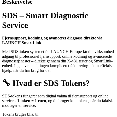
Beskrivelse
Kodning
via
LAUNCH
SDS – Smart Diagnostic
SmartLink
antal
Service
Fjernsupport, kodning og avanceret diagnose direkte via
LAUNCH SmartLink
Med SDS-token systemet fra LAUNCH Europe får din virksomhed
adgang til professionel fjernsupport, online kodning og avancerede
diagnosetjenester – direkte gennem din X-431 tester og SmartLink-
enhed. Ingen ventetid, ingen kompliceret fakturering – kun effektiv
hjælp, når du har brug for det.
🔧
Hvad er SDS Tokens?
SDS-tokens fungerer som digital valuta til fjernsupport og online
services.
1 token = 1 euro
, og du bruger kun tokens, når du faktisk
modtager en service.
Tokens bruges bl.a. til: