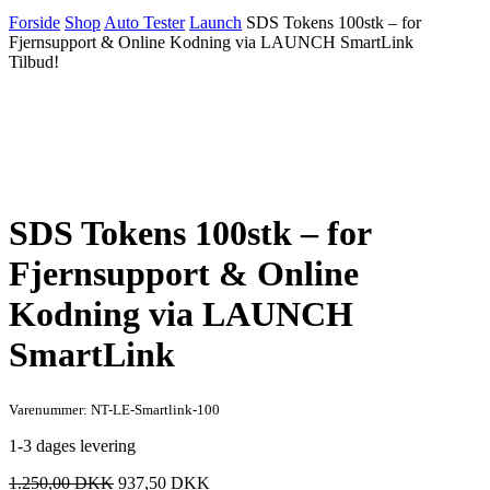
Forside
Shop
Auto Tester
Launch
SDS Tokens 100stk – for
Fjernsupport & Online Kodning via LAUNCH SmartLink
Tilbud!
SDS Tokens 100stk – for
Fjernsupport & Online
Kodning via LAUNCH
SmartLink
Varenummer: NT-LE-Smartlink-100
1-3 dages levering
Den
Den
1.250,00
DKK
937,50
DKK