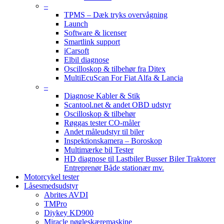
–
TPMS – Dæk tryks overvågning
Launch
Software & licenser
Smartlink support
iCarsoft
Elbil diagnose
Oscilloskop & tilbehør fra Ditex
MultiEcuScan For Fiat Alfa & Lancia
–
Diagnose Kabler & Stik
Scantool.net & andet OBD udstyr
Oscilloskop & tilbehør
Røggas tester CO-måler
Andet måleudstyr til biler
Inspektionskamera – Boroskop
Multimærke bil Tester
HD diagnose til Lastbiler Busser Biler Traktorer
Entreprenør Både stationær mv.
Motorcykel tester
Låsesmedsudstyr
Abrites AVDI
TMPro
Diykey KD900
Miracle nøgleskæremaskine