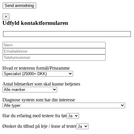
Please
leave
this
×
field
Udfyld kontaktformularen
empty.
Hvad er testerens formål/Prisramme
Antal bilmærker som skal kunne betjenes
Diagnose system som har din interesse
Har du erfaring med testere fra før
Ønsker du tilbud på leje / lease af tester