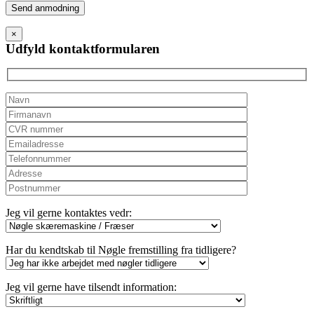
Please
leave
this
×
field
Udfyld kontaktformularen
empty.
Jeg vil gerne kontaktes vedr:
Har du kendtskab til Nøgle fremstilling fra tidligere?
Jeg vil gerne have tilsendt information: