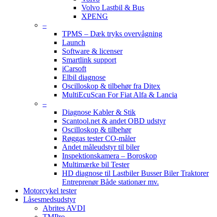
Volvo Lastbil & Bus
XPENG
–
TPMS – Dæk tryks overvågning
Launch
Software & licenser
Smartlink support
iCarsoft
Elbil diagnose
Oscilloskop & tilbehør fra Ditex
MultiEcuScan For Fiat Alfa & Lancia
–
Diagnose Kabler & Stik
Scantool.net & andet OBD udstyr
Oscilloskop & tilbehør
Røggas tester CO-måler
Andet måleudstyr til biler
Inspektionskamera – Boroskop
Multimærke bil Tester
HD diagnose til Lastbiler Busser Biler Traktorer
Entreprenør Både stationær mv.
Motorcykel tester
Låsesmedsudstyr
Abrites AVDI
TMPro