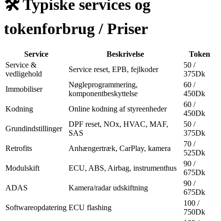
🛠
Typiske services og
tokenforbrug / Priser
Service
Beskrivelse
Token
Service &
50 /
Service reset, EPB, fejlkoder
vedligehold
375Dk
Nøgleprogrammering,
60 /
Immobiliser
komponentbeskyttelse
450Dk
60 /
Kodning
Online kodning af styreenheder
450Dk
DPF reset, NOx, HVAC, MAF,
50 /
Grundindstillinger
SAS
375Dk
70 /
Retrofits
Anhængertræk, CarPlay, kamera
525Dk
90 /
Modulskift
ECU, ABS, Airbag, instrumenthus
675Dk
90 /
ADAS
Kamera/radar udskiftning
675Dk
100 /
Softwareopdatering
ECU flashing
750Dk