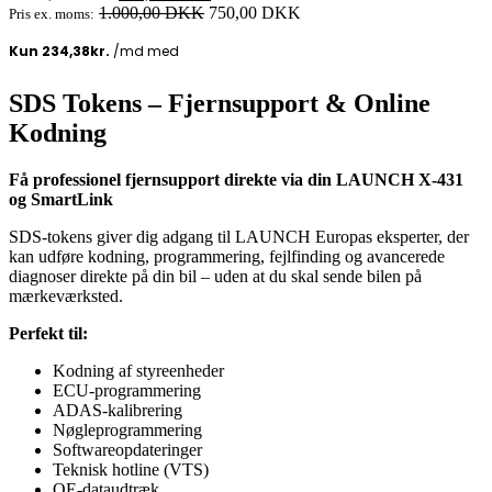
oprindelige
aktuelle
1.000,00
DKK
750,00
DKK
Pris ex. moms:
pris
pris
var:
er:
1.250,00 DKK.
937,50 DKK.
SDS Tokens – Fjernsupport & Online
Kodning
Få professionel fjernsupport direkte via din LAUNCH X-431
og SmartLink
SDS-tokens giver dig adgang til LAUNCH Europas eksperter, der
kan udføre kodning, programmering, fejlfinding og avancerede
diagnoser direkte på din bil – uden at du skal sende bilen på
mærkeværksted.
Perfekt til:
Kodning af styreenheder
ECU-programmering
ADAS-kalibrering
Nøgleprogrammering
Softwareopdateringer
Teknisk hotline (VTS)
OE-dataudtræk