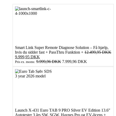
Smart Link Super Remote Diagnose Solution – Få hjælp,
hvis du sidder fast + PassThru Funktion
+
12.499,95
DKK
Den
Den
9.999,95
DKK
oprindelige
aktuelle
9.999,96
DKK
7.999,96
DKK
Pris ex. moms:
pris
pris
var:
er:
12.499,95 DKK.
9.999,95 DKK.
Launch X‑431 Euro TAB 9 PRO Silver EV Edition 13.6″
Autotester 3 års SW, SGW, Haynes Pro og EV‑licens
+