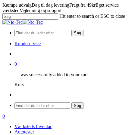
Skip
Kæmpe udvalg
Dag til dag levering
Fragt fra 49kr
Eget service
to
værksted
Vejledning og support
main
Hit enter to search or ESC to close
content
Close
Search
Søg
Kundeservice
search
0
was successfully added to your cart.
Kurv
Menu
Søg
search
0
Menu
Værksteds Inventar
Autotester