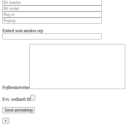
Enhed som ønskes rep
Fejlbeskrivelse
Evt. vedhæft fil
Please
leave
this
×
field