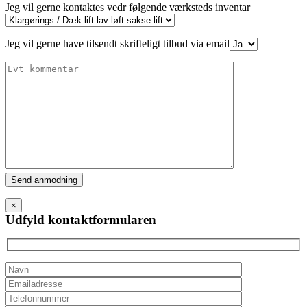
Jeg vil gerne kontaktes vedr følgende værksteds inventar
Jeg vil gerne have tilsendt skrifteligt tilbud via email
Please
leave
this
×
field
Udfyld kontaktformularen
empty.