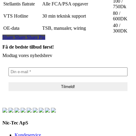
100 /
Stellantis flatrate
Alle FCA/PSA opgaver
750Dk
80 /
VTS Hotline
30 min teknisk support
600DK
40 /
OE-data
TSB, manualer, wiring
300DK
Share
Share
Share
Share
Pin
Få de bedste tilbud først!
Modtag vores nyhedsbrev
Nic-Tec ApS
Kundeservice