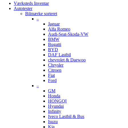
Værksteds Inventar
Autotester
Bilmærke sorteret
–
Jaguar
Alfa Romeo
Audi-Seat-Skoda-VW
BMW
Bugatti
BYD
DAF Lastbil
chevrolet & Daewoo
Chrysler
Citroen
Fiat
Ford
–
GM
Honda
HONGQI
Hyundai
Infinity
Iveco Lastbil & Bus
Isuzu
Kia