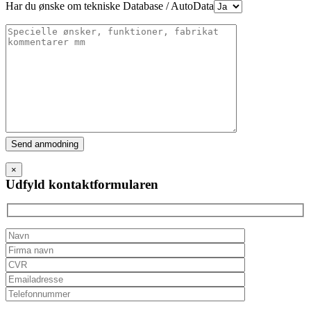
Har du ønske om tekniske Database / AutoData
Please
leave
this
×
field
Udfyld kontaktformularen
empty.