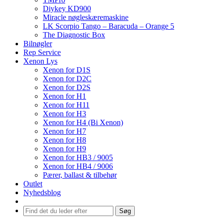
Diykey KD900
Miracle nøgleskæremaskine
LK Scorpio Tango – Baracuda – Orange 5
The Diagnostic Box
Bilnøgler
Rep Service
Xenon Lys
Xenon for D1S
Xenon for D2C
Xenon for D2S
Xenon for H1
Xenon for H11
Xenon for H3
Xenon for H4 (Bi Xenon)
Xenon for H7
Xenon for H8
Xenon for H9
Xenon for HB3 / 9005
Xenon for HB4 / 9006
Pærer, ballast & tilbehør
Outlet
Nyhedsblog
Søg