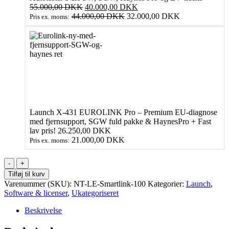
Den
Den
55.000,00
DKK
40.000,00
DKK
oprindelige
aktuelle
44.000,00
DKK
32.000,00
DKK
Pris ex. moms:
pris
pris
var:
er:
55.000,00 DKK.
40.000,00 DKK.
Launch X‑431 EUROLINK Pro – Premium EU‑diagnose
med fjernsupport, SGW fuld pakke & HaynesPro
+
Fast
lav pris!
26.250,00
DKK
21.000,00
DKK
Pris ex. moms:
SDS
Tokens
Tilføj til kurv
100stk
Varenummer (SKU):
NT-LE-Smartlink-100
Kategorier:
Launch
,
–
Software & licenser
,
Ukategoriseret
for
Fjernsupport
Beskrivelse
&
Online