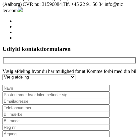
(Aalborg)
|
CVR nr.: 31596084
|
Tlf. +45 22 91 56 34
|
info@nic-
tec.com
facebook
linkedin
youtube
instagram
Udfyld kontaktformularen
Vælg afdeling hvor du har mulighed for at Komme forbi med din bil