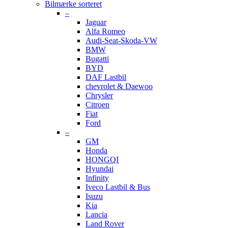
Bilmærke sorteret
–
Jaguar
Alfa Romeo
Audi-Seat-Skoda-VW
BMW
Bugatti
BYD
DAF Lastbil
chevrolet & Daewoo
Chrysler
Citroen
Fiat
Ford
–
GM
Honda
HONGQI
Hyundai
Infinity
Iveco Lastbil & Bus
Isuzu
Kia
Lancia
Land Rover