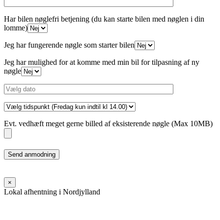
Har bilen nøglefri betjening (du kan starte bilen med nøglen i din
lomme)
Jeg har fungerende nøgle som starter bilen
Jeg har mulighed for at komme med min bil for tilpasning af ny
nøgle
Evt. vedhæft meget gerne billed af eksisterende nøgle (Max 10MB)
Please
leave
this
field
×
empty.
Lokal afhentning i Nordjylland