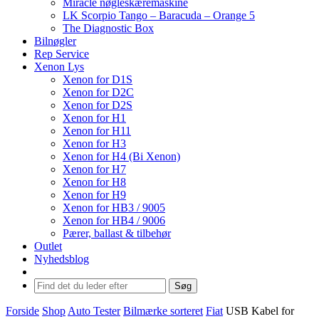
Miracle nøgleskæremaskine
LK Scorpio Tango – Baracuda – Orange 5
The Diagnostic Box
Bilnøgler
Rep Service
Xenon Lys
Xenon for D1S
Xenon for D2C
Xenon for D2S
Xenon for H1
Xenon for H11
Xenon for H3
Xenon for H4 (Bi Xenon)
Xenon for H7
Xenon for H8
Xenon for H9
Xenon for HB3 / 9005
Xenon for HB4 / 9006
Pærer, ballast & tilbehør
Outlet
Nyhedsblog
Søg
Forside
Shop
Auto Tester
Bilmærke sorteret
Fiat
USB Kabel for