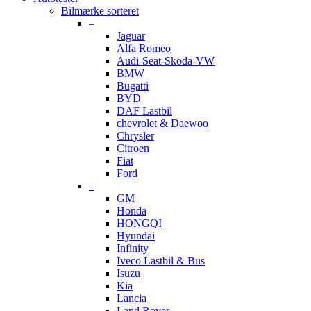
Bilmærke sorteret
–
Jaguar
Alfa Romeo
Audi-Seat-Skoda-VW
BMW
Bugatti
BYD
DAF Lastbil
chevrolet & Daewoo
Chrysler
Citroen
Fiat
Ford
–
GM
Honda
HONGQI
Hyundai
Infinity
Iveco Lastbil & Bus
Isuzu
Kia
Lancia
Land Rover