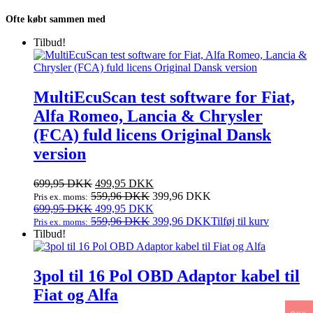
Ofte købt sammen med
Tilbud!
MultiEcuScan test software for Fiat,
Alfa Romeo, Lancia & Chrysler
(FCA) fuld licens Original Dansk
version
Den
Den
699,95
DKK
499,95
DKK
oprindelige
aktuelle
559,96
DKK
399,96
DKK
Pris ex. moms:
pris
Den
pris
Den
699,95
DKK
499,95
DKK
var:
oprindelige
er:
aktuelle
559,96
DKK
399,96
DKK
Tilføj til kurv
Pris ex. moms:
699,95 DKK.
pris
499,95 DKK.
pris
Tilbud!
var:
er:
699,95 DKK.
499,95 DKK.
3pol til 16 Pol OBD Adaptor kabel til
Fiat og Alfa