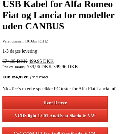
USB Kabel for Alfa Romeo
Fiat og Lancia for modeller
uden CANBUS
Varenummer: 1016bn R1H2
1-3 dages levering
Den
Den
674,95
DKK
499,95
DKK
oprindelige
aktuelle
539,96
DKK
399,96
DKK
Pris ex. moms:
pris
pris
var:
er:
674,95 DKK.
499,95 DKK.
Nic-Tec`s mærke specikke PC tester for Alfa Fiat Lancia mf.
Hent Driver
VCDS light 1.001 Audi Seat Skoda & VW
VAGCOM 311 for Audi Seat Skoda & VW