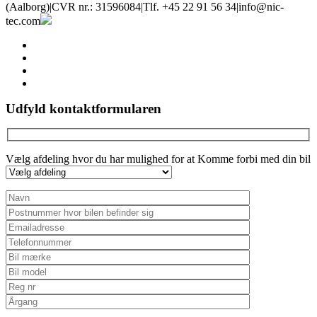
(Aalborg)
|
CVR nr.: 31596084
|
Tlf. +45 22 91 56 34
|
info@nic-
tec.com
facebook
linkedin
youtube
instagram
Udfyld kontaktformularen
Vælg afdeling hvor du har mulighed for at Komme forbi med din bil