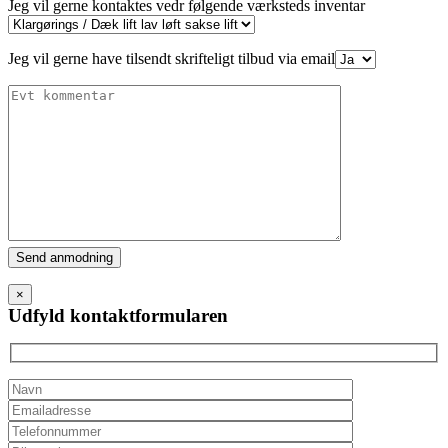
Jeg vil gerne kontaktes vedr følgende værksteds inventar
Jeg vil gerne have tilsendt skrifteligt tilbud via email
Please
leave
this
×
field
Udfyld kontaktformularen
empty.