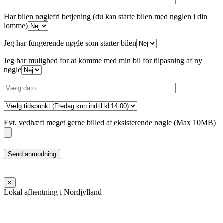
Har bilen nøglefri betjening (du kan starte bilen med nøglen i din
lomme)
Jeg har fungerende nøgle som starter bilen
Jeg har mulighed for at komme med min bil for tilpasning af ny
nøgle
Evt. vedhæft meget gerne billed af eksisterende nøgle (Max 10MB)
Please
leave
this
field
×
empty.
Lokal afhentning i Nordjylland