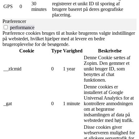
30
registrerer et unikt ID til sporing af
GPS
0
minutes
brugere baseret på deres geografiske
placering.
Præferencer
performance
Præference cookies bruges til at huske brugerens valgte indstillinger
på webstedet, hvilket hjælper med at levere en bedre
brugeroplevelse for de besøgende.
Cookie
Type
Varighed
Beskrivelse
Denne Cookie sættes af
Zopim. Den gemmer et
__zlcmid
0
1 year
unikt bruger ID, som
benyttes af chat
funktionen.
Denne cookies er
installeret af Google
Universal Analytics for at
_gat
0
1 minute
kontrollere anmodningen
om at begrænse
indsamlingen af ​​data på
websteder med høj trafik.
Disse cookies giver
webserveren mulighed for
at allokere servertrafik for