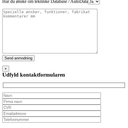
Har du ønske om tekniske Database / AutoData
Please
leave
this
×
field
Udfyld kontaktformularen
empty.