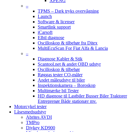
XPENG
–
TPMS – Dæk tryks overvågning
Launch
Software & licenser
Smartlink support
iCarsoft
Elbil diagnose
Oscilloskop & tilbehør fra Ditex
MultiEcuScan For Fiat Alfa & Lancia
–
Diagnose Kabler & Stik
Scantool.net & andet OBD udstyr
Oscilloskop & tilbehør
Røggas tester CO-måler
Andet måleudstyr til biler
Inspektionskamera – Boroskop
Multimærke bil Tester
HD diagnose til Lastbiler Busser Biler Traktorer
Entreprenør Både stationær mv.
Motorcykel tester
Låsesmedsudstyr
Abrites AVDI
TMPro
Diykey KD900