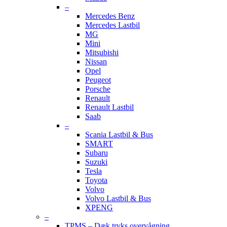
–
Mercedes Benz
Mercedes Lastbil
MG
Mini
Mitsubishi
Nissan
Opel
Peugeot
Porsche
Renault
Renault Lastbil
Saab
–
Scania Lastbil & Bus
SMART
Subaru
Suzuki
Tesla
Toyota
Volvo
Volvo Lastbil & Bus
XPENG
–
TPMS – Dæk tryks overvågning