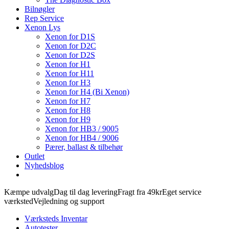
Bilnøgler
Rep Service
Xenon Lys
Xenon for D1S
Xenon for D2C
Xenon for D2S
Xenon for H1
Xenon for H11
Xenon for H3
Xenon for H4 (Bi Xenon)
Xenon for H7
Xenon for H8
Xenon for H9
Xenon for HB3 / 9005
Xenon for HB4 / 9006
Pærer, ballast & tilbehør
Outlet
Nyhedsblog
Kæmpe udvalg
Dag til dag levering
Fragt fra 49kr
Eget service
værksted
Vejledning og support
Værksteds Inventar
Autotester