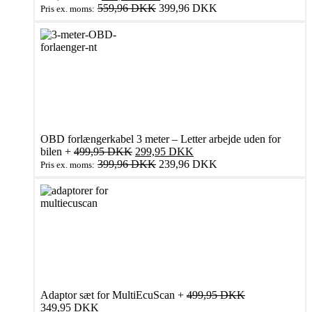
oprindelige
aktuelle
559,96
DKK
399,96
DKK
Pris ex. moms:
pris
pris
var:
er:
699,95 DKK.
499,95 DKK.
OBD forlængerkabel 3 meter – Letter arbejde uden for
Den
Den
bilen
+
499,95
DKK
299,95
DKK
oprindelige
aktuelle
399,96
DKK
239,96
DKK
Pris ex. moms:
pris
pris
var:
er:
499,95 DKK.
299,95 DKK.
Adaptor sæt for MultiEcuScan
+
499,95
DKK
Den
Den
349,95
DKK