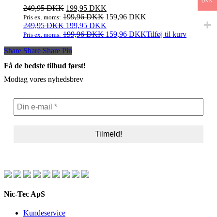
DKK
Den
Den
249,95
DKK
199,95
DKK
oprindelige
aktuelle
199,96
DKK
159,96
DKK
Pris ex. moms:
pris
Den
pris
Den
249,95
DKK
199,95
DKK
var:
oprindelige
er:
aktuelle
199,96
DKK
159,96
DKK
Tilføj til kurv
Pris ex. moms:
249,95 DKK.
pris
199,95 DKK.
pris
Share
Share
Share
Share
Pin
var:
er:
249,95 DKK.
199,95 DKK.
Få de bedste tilbud først!
Modtag vores nyhedsbrev
Nic-Tec ApS
Kundeservice