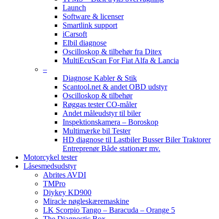
Launch
Software & licenser
Smartlink support
iCarsoft
Elbil diagnose
Oscilloskop & tilbehør fra Ditex
MultiEcuScan For Fiat Alfa & Lancia
–
Diagnose Kabler & Stik
Scantool.net & andet OBD udstyr
Oscilloskop & tilbehør
Røggas tester CO-måler
Andet måleudstyr til biler
Inspektionskamera – Boroskop
Multimærke bil Tester
HD diagnose til Lastbiler Busser Biler Traktorer
Entreprenør Både stationær mv.
Motorcykel tester
Låsesmedsudstyr
Abrites AVDI
TMPro
Diykey KD900
Miracle nøgleskæremaskine
LK Scorpio Tango – Baracuda – Orange 5
The Diagnostic Box