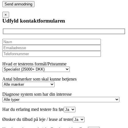
Please
leave
this
×
field
Udfyld kontaktformularen
empty.
Hvad er testerens formål/Prisramme
Antal bilmærker som skal kunne betjenes
Diagnose system som har din interesse
Har du erfaring med testere fra før
Ønsker du tilbud på leje / lease af tester