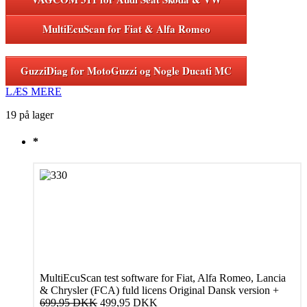
MultiEcuScan for Fiat & Alfa Romeo
GuzziDiag for MotoGuzzi og Nogle Ducati MC
LÆS MERE
19 på lager
*
MultiEcuScan test software for Fiat, Alfa Romeo, Lancia
& Chrysler (FCA) fuld licens Original Dansk version
+
Den
Den
699,95
DKK
499,95
DKK