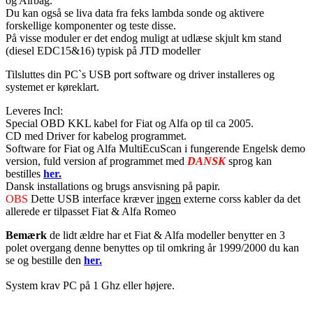
og Airbag.
Du kan også se liva data fra feks lambda sonde og aktivere
forskellige komponenter og teste disse.
På visse moduler er det endog muligt at udlæse skjult km stand
(diesel EDC15&16) typisk på JTD modeller
Tilsluttes din PC`s USB port software og driver installeres og
systemet er køreklart.
Leveres Incl:
Special OBD KKL kabel for Fiat og Alfa op til ca 2005.
CD med Driver for kabelog programmet.
Software for Fiat og Alfa MultiEcuScan i fungerende Engelsk demo
version, fuld version af programmet med
DANSK
sprog kan
bestilles
her.
Dansk installations og brugs ansvisning på papir.
OBS
Dette USB interface kræver
ingen
externe corss kabler da det
allerede er tilpasset Fiat & Alfa Romeo
Bemærk
de lidt ældre har et Fiat & Alfa modeller benytter en 3
polet overgang denne benyttes op til omkring år 1999/2000 du kan
se og bestille den
her.
System krav PC på 1 Ghz eller højere.