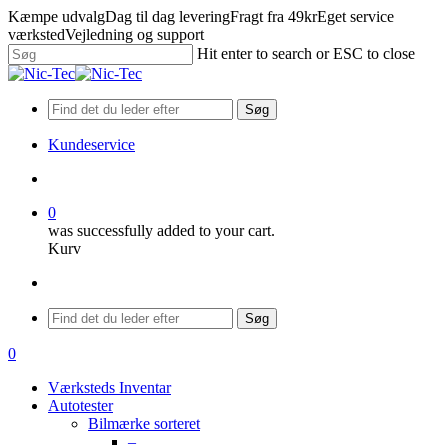
Skip
Kæmpe udvalg
Dag til dag levering
Fragt fra 49kr
Eget service
to
værksted
Vejledning og support
main
Hit enter to search or ESC to close
content
Close
Search
Søg
Kundeservice
search
0
was successfully added to your cart.
Kurv
Menu
Søg
search
0
Menu
Værksteds Inventar
Autotester
Bilmærke sorteret
–