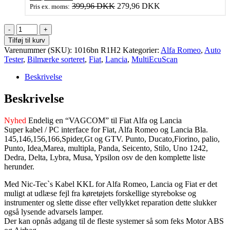
oprindelige
aktuelle
399,96
DKK
279,96
DKK
Pris ex. moms:
pris
pris
var:
er:
USB
499,95 DKK.
349,95 DKK.
Kabel
Tilføj til kurv
for
Varenummer (SKU):
1016bn R1H2
Kategorier:
Alfa Romeo
,
Auto
Alfa
Tester
,
Bilmærke sorteret
,
Fiat
,
Lancia
,
MultiEcuScan
Romeo
Fiat
Beskrivelse
og
Lancia
Beskrivelse
for
modeller
Nyhed
Endelig en “VAGCOM” til Fiat Alfa og Lancia
uden
Super kabel / PC interface for Fiat, Alfa Romeo og Lancia Bla.
CANBUS
145,146,156,166,Spider,Gt og GTV. Punto, Ducato,Fiorino, palio,
antal
Punto, Idea,Marea, multipla, Panda, Seicento, Stilo, Uno 1242,
Dedra, Delta, Lybra, Musa, Ypsilon osv de den komplette liste
herunder.
Med Nic-Tec`s Kabel KKL for Alfa Romeo, Lancia og Fiat er det
muligt at udlæse fejl fra køretøjets forskellige styrebokse og
instrumenter og slette disse efter vellykket reparation dette slukker
også lysende advarsels lamper.
Der kan opnås adgang til de fleste systemer så som feks Motor ABS