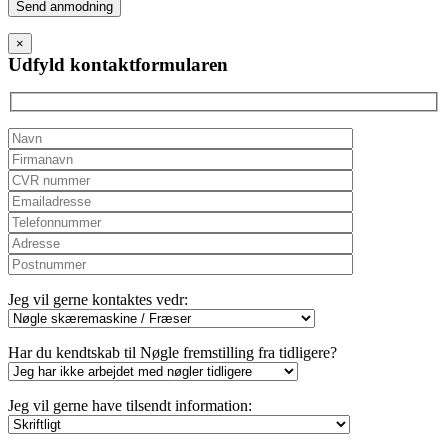
Please
leave
this
×
field
Udfyld kontaktformularen
empty.
Jeg vil gerne kontaktes vedr:
Har du kendtskab til Nøgle fremstilling fra tidligere?
Jeg vil gerne have tilsendt information: