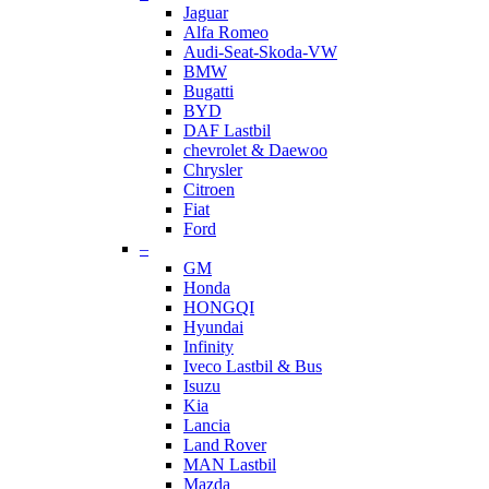
Jaguar
Alfa Romeo
Audi-Seat-Skoda-VW
BMW
Bugatti
BYD
DAF Lastbil
chevrolet & Daewoo
Chrysler
Citroen
Fiat
Ford
–
GM
Honda
HONGQI
Hyundai
Infinity
Iveco Lastbil & Bus
Isuzu
Kia
Lancia
Land Rover
MAN Lastbil
Mazda