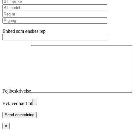
Enhed som ønskes rep
Fejlbeskrivelse
Evt. vedhæft fil
Please
leave
this
×
field
empty.