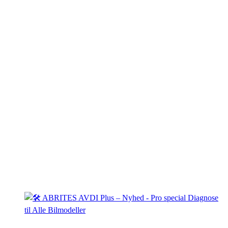
Automatisk trykudligningsventil
Stabelbart design med låseklodser
Indvendig skumpolstring (bund + låg)
Ideel til AVDI, PROTAG ZN002/ZN003 og andet
Abrites‑udstyr
Tekniske specifikationer
Udvendige mål (mm):
572 × 425 × 239 (D × B × H)
(22.51
× 16.73 × 9.40 inch)
Indvendige mål (mm):
520 × 350 × 220 (D × B × H)
(20.47
× 13.77 × 8.66 inch)
Lågdybde / bunddybde:
36 + 184 mm
(1.41 + 7.24 inch)
Vægt:
2,95 kg
(6.50 lb)
Farve:
Sort
Du kunne også være interesseret i…
Tilbud!