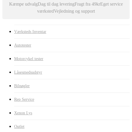
Kæmpe udvalg
Dag til dag levering
Fragt fra 49kr
Eget service
værksted
Vejledning og support
Værksteds Inventar
Autotester
Motorcykel tester
Låsesmedsudstyr
Bilnøgler
Rep Service
Xenon Lys
Outlet