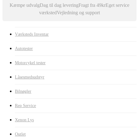
Kæmpe udvalg
Dag til dag levering
Fragt fra 49kr
Eget service
værksted
Vejledning og support
Værksteds Inventar
Autotester
Motorcykel tester
Låsesmedsudstyr
Bilnøgler
Rep Service
Xenon Lys
Outlet