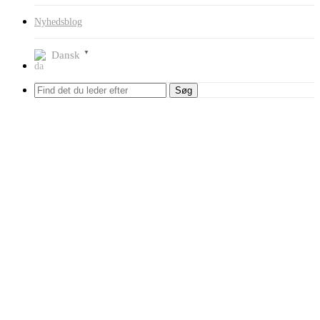
Nyhedsblog
Dansk
▼
Søg
Forside
Shop
Låsesmeds Udstyr
Abrites AVDI
ABRITES ZN085
koder RH850/V850
ABRITES ZN085 koder
RH850/V850