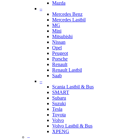
Mazda
–
Mercedes Benz
Mercedes Lastbil
MG
Mini
Mitsubishi
Nissan
Opel
Peugeot
Porsche
Renault
Renault Lastbil
Saab
–
Scania Lastbil & Bus
SMART
Subaru
Suzuki
Tesla
Toyota
Volvo
Volvo Lastbil & Bus
XPENG
–