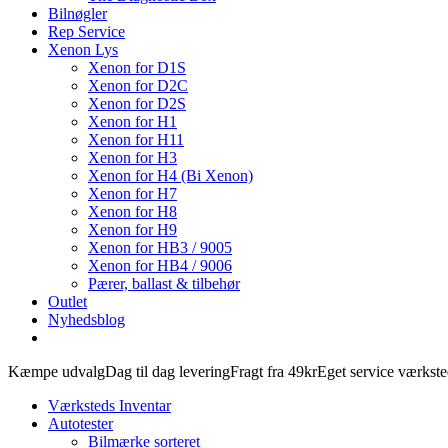
Bilnøgler
Rep Service
Xenon Lys
Xenon for D1S
Xenon for D2C
Xenon for D2S
Xenon for H1
Xenon for H11
Xenon for H3
Xenon for H4 (Bi Xenon)
Xenon for H7
Xenon for H8
Xenon for H9
Xenon for HB3 / 9005
Xenon for HB4 / 9006
Pærer, ballast & tilbehør
Outlet
Nyhedsblog
Kæmpe udvalg
Dag til dag levering
Fragt fra 49kr
Eget service værkst
Værksteds Inventar
Autotester
Bilmærke sorteret