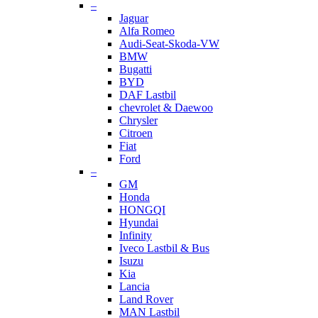
–
Jaguar
Alfa Romeo
Audi-Seat-Skoda-VW
BMW
Bugatti
BYD
DAF Lastbil
chevrolet & Daewoo
Chrysler
Citroen
Fiat
Ford
–
GM
Honda
HONGQI
Hyundai
Infinity
Iveco Lastbil & Bus
Isuzu
Kia
Lancia
Land Rover
MAN Lastbil