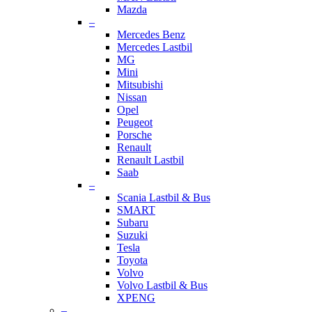
Mazda
–
Mercedes Benz
Mercedes Lastbil
MG
Mini
Mitsubishi
Nissan
Opel
Peugeot
Porsche
Renault
Renault Lastbil
Saab
–
Scania Lastbil & Bus
SMART
Subaru
Suzuki
Tesla
Toyota
Volvo
Volvo Lastbil & Bus
XPENG
–