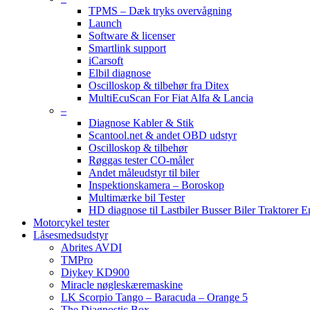
TPMS – Dæk tryks overvågning
Launch
Software & licenser
Smartlink support
iCarsoft
Elbil diagnose
Oscilloskop & tilbehør fra Ditex
MultiEcuScan For Fiat Alfa & Lancia
–
Diagnose Kabler & Stik
Scantool.net & andet OBD udstyr
Oscilloskop & tilbehør
Røggas tester CO-måler
Andet måleudstyr til biler
Inspektionskamera – Boroskop
Multimærke bil Tester
HD diagnose til Lastbiler Busser Biler Traktorer 
Motorcykel tester
Låsesmedsudstyr
Abrites AVDI
TMPro
Diykey KD900
Miracle nøgleskæremaskine
LK Scorpio Tango – Baracuda – Orange 5
The Diagnostic Box