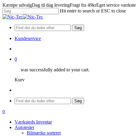
Skip
Kæmpe udvalg
Dag til dag levering
Fragt fra 49kr
Eget service værkst
to
Hit enter to search or ESC to close
main
Close
content
Search
Søg
Kundeservice
search
0
was successfully added to your cart.
Kurv
Menu
Søg
search
0
Menu
Værksteds Inventar
Autotester
Bilmærke sorteret