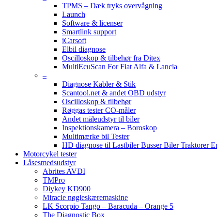
TPMS – Dæk tryks overvågning
Launch
Software & licenser
Smartlink support
iCarsoft
Elbil diagnose
Oscilloskop & tilbehør fra Ditex
MultiEcuScan For Fiat Alfa & Lancia
–
Diagnose Kabler & Stik
Scantool.net & andet OBD udstyr
Oscilloskop & tilbehør
Røggas tester CO-måler
Andet måleudstyr til biler
Inspektionskamera – Boroskop
Multimærke bil Tester
HD diagnose til Lastbiler Busser Biler Traktorer 
Motorcykel tester
Låsesmedsudstyr
Abrites AVDI
TMPro
Diykey KD900
Miracle nøgleskæremaskine
LK Scorpio Tango – Baracuda – Orange 5
The Diagnostic Box