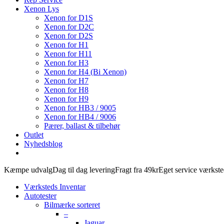
Xenon Lys
Xenon for D1S
Xenon for D2C
Xenon for D2S
Xenon for H1
Xenon for H11
Xenon for H3
Xenon for H4 (Bi Xenon)
Xenon for H7
Xenon for H8
Xenon for H9
Xenon for HB3 / 9005
Xenon for HB4 / 9006
Pærer, ballast & tilbehør
Outlet
Nyhedsblog
Kæmpe udvalg
Dag til dag levering
Fragt fra 49kr
Eget service værkst
Værksteds Inventar
Autotester
Bilmærke sorteret
–
Jaguar