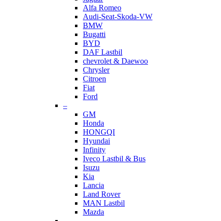
Alfa Romeo
Audi-Seat-Skoda-VW
BMW
Bugatti
BYD
DAF Lastbil
chevrolet & Daewoo
Chrysler
Citroen
Fiat
Ford
–
GM
Honda
HONGQI
Hyundai
Infinity
Iveco Lastbil & Bus
Isuzu
Kia
Lancia
Land Rover
MAN Lastbil
Mazda
–