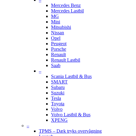
Mercedes Benz
Mercedes Lastbil
MG
Mini
Mitsubishi
Nissan
Opel
Peugeot
Porsche
Renault
Renault Lastbil
Saab
–
Scania Lastbil & Bus
SMART
Subaru
Suzuki
Tesla
Toyota
Volvo
Volvo Lastbil & Bus
XPENG
–
TPMS – Dæk tryks overvågning