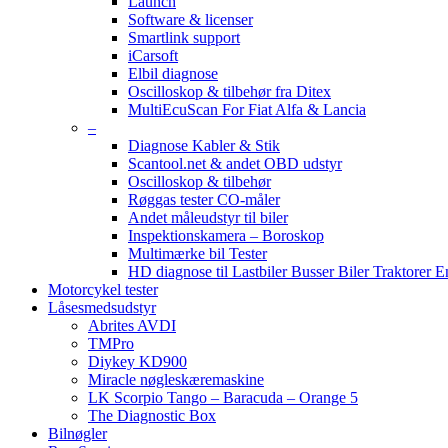
Launch
Software & licenser
Smartlink support
iCarsoft
Elbil diagnose
Oscilloskop & tilbehør fra Ditex
MultiEcuScan For Fiat Alfa & Lancia
–
Diagnose Kabler & Stik
Scantool.net & andet OBD udstyr
Oscilloskop & tilbehør
Røggas tester CO-måler
Andet måleudstyr til biler
Inspektionskamera – Boroskop
Multimærke bil Tester
HD diagnose til Lastbiler Busser Biler Traktorer 
Motorcykel tester
Låsesmedsudstyr
Abrites AVDI
TMPro
Diykey KD900
Miracle nøgleskæremaskine
LK Scorpio Tango – Baracuda – Orange 5
The Diagnostic Box
Bilnøgler