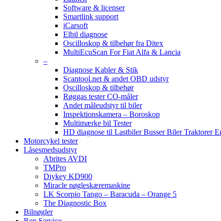
Software & licenser
Smartlink support
iCarsoft
Elbil diagnose
Oscilloskop & tilbehør fra Ditex
MultiEcuScan For Fiat Alfa & Lancia
–
Diagnose Kabler & Stik
Scantool.net & andet OBD udstyr
Oscilloskop & tilbehør
Røggas tester CO-måler
Andet måleudstyr til biler
Inspektionskamera – Boroskop
Multimærke bil Tester
HD diagnose til Lastbiler Busser Biler Traktorer 
Motorcykel tester
Låsesmedsudstyr
Abrites AVDI
TMPro
Diykey KD900
Miracle nøgleskæremaskine
LK Scorpio Tango – Baracuda – Orange 5
The Diagnostic Box
Bilnøgler
Rep Service