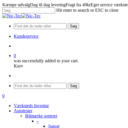
Skip
Kæmpe udvalg
Dag til dag levering
Fragt fra 49kr
Eget service værkst
to
Hit enter to search or ESC to close
main
Close
content
Search
Søg
Kundeservice
search
0
was successfully added to your cart.
Kurv
Menu
Søg
search
0
Menu
Værksteds Inventar
Autotester
Bilmærke sorteret
–
Jaguar