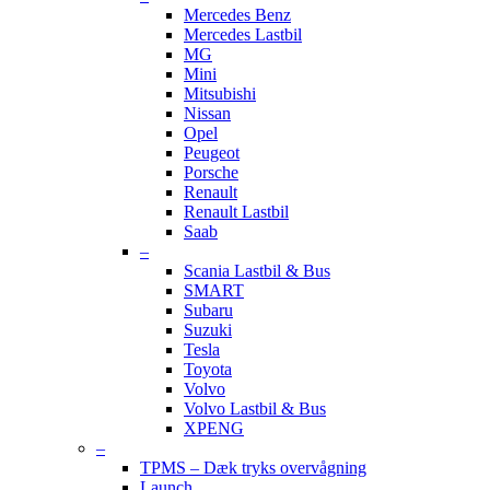
Mercedes Benz
Mercedes Lastbil
MG
Mini
Mitsubishi
Nissan
Opel
Peugeot
Porsche
Renault
Renault Lastbil
Saab
–
Scania Lastbil & Bus
SMART
Subaru
Suzuki
Tesla
Toyota
Volvo
Volvo Lastbil & Bus
XPENG
–
TPMS – Dæk tryks overvågning
Launch