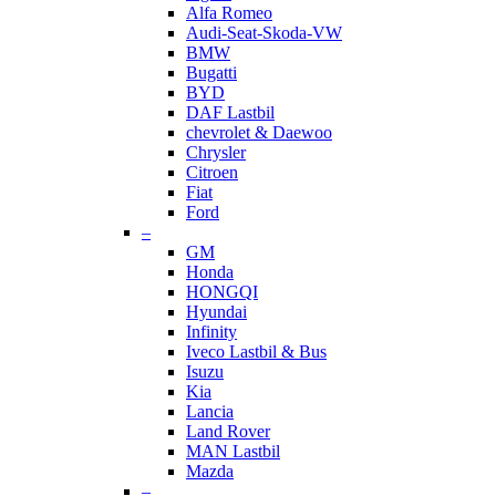
Alfa Romeo
Audi-Seat-Skoda-VW
BMW
Bugatti
BYD
DAF Lastbil
chevrolet & Daewoo
Chrysler
Citroen
Fiat
Ford
–
GM
Honda
HONGQI
Hyundai
Infinity
Iveco Lastbil & Bus
Isuzu
Kia
Lancia
Land Rover
MAN Lastbil
Mazda
–