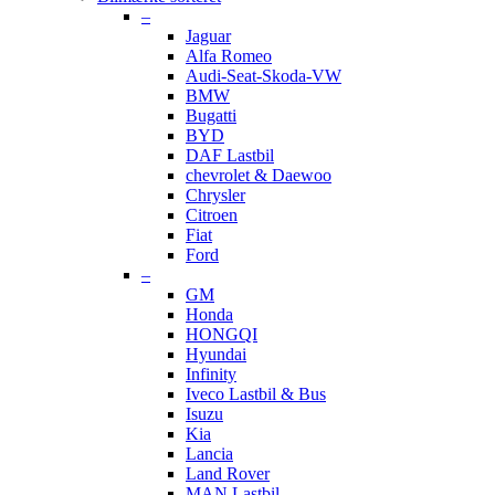
–
Jaguar
Alfa Romeo
Audi-Seat-Skoda-VW
BMW
Bugatti
BYD
DAF Lastbil
chevrolet & Daewoo
Chrysler
Citroen
Fiat
Ford
–
GM
Honda
HONGQI
Hyundai
Infinity
Iveco Lastbil & Bus
Isuzu
Kia
Lancia
Land Rover
MAN Lastbil