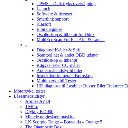
TPMS – Dæk tryks overvågning
Launch
Software & licenser
Smartlink support
iCarsoft
Elbil diagnose
Oscilloskop & tilbehør fra Ditex
MultiEcuScan For Fiat Alfa & Lancia
–
Diagnose Kabler & Stik
Scantool.net & andet OBD udstyr
Oscilloskop & tilbehør
Røggas tester CO-måler
Andet måleudstyr til biler
Inspektionskamera – Boroskop
Multimærke bil Tester
HD diagnose til Lastbiler Busser Biler Traktorer 
Motorcykel tester
Låsesmedsudstyr
Abrites AVDI
TMPro
Diykey KD900
Miracle nøgleskæremaskine
LK Scorpio Tango – Baracuda – Orange 5
The Diagnostic Box