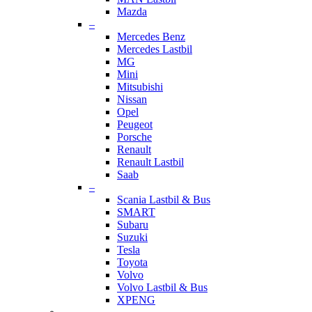
Mazda
–
Mercedes Benz
Mercedes Lastbil
MG
Mini
Mitsubishi
Nissan
Opel
Peugeot
Porsche
Renault
Renault Lastbil
Saab
–
Scania Lastbil & Bus
SMART
Subaru
Suzuki
Tesla
Toyota
Volvo
Volvo Lastbil & Bus
XPENG