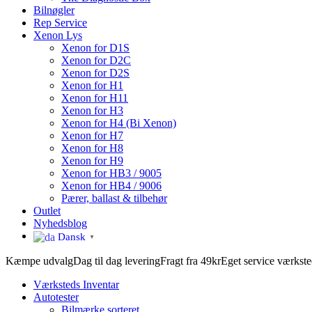
Bilnøgler
Rep Service
Xenon Lys
Xenon for D1S
Xenon for D2C
Xenon for D2S
Xenon for H1
Xenon for H11
Xenon for H3
Xenon for H4 (Bi Xenon)
Xenon for H7
Xenon for H8
Xenon for H9
Xenon for HB3 / 9005
Xenon for HB4 / 9006
Pærer, ballast & tilbehør
Outlet
Nyhedsblog
Dansk
▼
Kæmpe udvalg
Dag til dag levering
Fragt fra 49kr
Eget service værkst
Værksteds Inventar
Autotester
Bilmærke sorteret