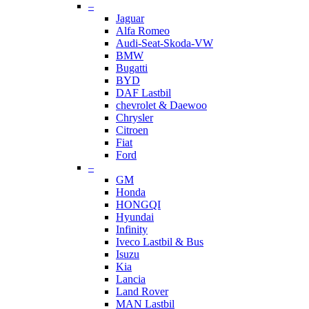
–
Jaguar
Alfa Romeo
Audi-Seat-Skoda-VW
BMW
Bugatti
BYD
DAF Lastbil
chevrolet & Daewoo
Chrysler
Citroen
Fiat
Ford
–
GM
Honda
HONGQI
Hyundai
Infinity
Iveco Lastbil & Bus
Isuzu
Kia
Lancia
Land Rover
MAN Lastbil