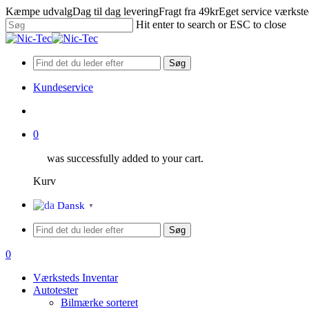
Skip
Kæmpe udvalg
Dag til dag levering
Fragt fra 49kr
Eget service værkst
to
Hit enter to search or ESC to close
main
Close
content
Search
Søg
Kundeservice
search
0
was successfully added to your cart.
Kurv
Menu
Dansk
▼
Søg
search
0
Menu
Værksteds Inventar
Autotester
Bilmærke sorteret