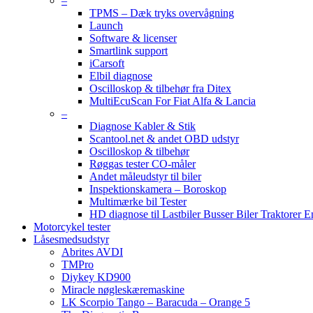
–
TPMS – Dæk tryks overvågning
Launch
Software & licenser
Smartlink support
iCarsoft
Elbil diagnose
Oscilloskop & tilbehør fra Ditex
MultiEcuScan For Fiat Alfa & Lancia
–
Diagnose Kabler & Stik
Scantool.net & andet OBD udstyr
Oscilloskop & tilbehør
Røggas tester CO-måler
Andet måleudstyr til biler
Inspektionskamera – Boroskop
Multimærke bil Tester
HD diagnose til Lastbiler Busser Biler Traktorer 
Motorcykel tester
Låsesmedsudstyr
Abrites AVDI
TMPro
Diykey KD900
Miracle nøgleskæremaskine
LK Scorpio Tango – Baracuda – Orange 5