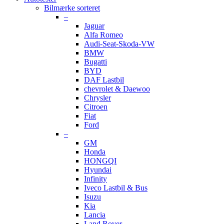
Bilmærke sorteret
–
Jaguar
Alfa Romeo
Audi-Seat-Skoda-VW
BMW
Bugatti
BYD
DAF Lastbil
chevrolet & Daewoo
Chrysler
Citroen
Fiat
Ford
–
GM
Honda
HONGQI
Hyundai
Infinity
Iveco Lastbil & Bus
Isuzu
Kia
Lancia
Land Rover