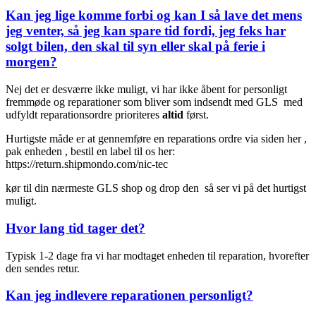
Kan jeg lige komme forbi og kan I så lave det mens
jeg venter, så jeg kan spare tid fordi, jeg feks har
solgt bilen, den skal til syn eller skal på ferie i
morgen?
Nej det er desværre ikke muligt, vi har ikke åbent for personligt
fremmøde og reparationer som bliver som indsendt med GLS med
udfyldt reparationsordre prioriteres
altid
først.
Hurtigste måde er at gennemføre en reparations ordre via siden her ,
pak enheden , bestil en label til os her:
https://return.shipmondo.com/nic-tec
kør til din nærmeste GLS shop og drop den så ser vi på det hurtigst
muligt.
Hvor lang tid tager det?
Typisk 1-2 dage fra vi har modtaget enheden til reparation, hvorefter
den sendes retur.
Kan jeg indlevere reparationen personligt?