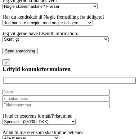
Jeg vil gerne kontaktes vedr:
Har du kendtskab til Nøgle fremstilling fra tidligere?
Jeg vil gerne have tilsendt information:
Please
leave
this
×
field
Udfyld kontaktformularen
empty.
Hvad er testerens formål/Prisramme
Antal bilmærker som skal kunne betjenes