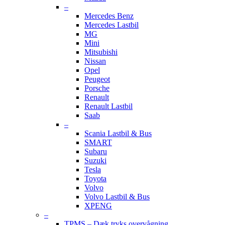
–
Mercedes Benz
Mercedes Lastbil
MG
Mini
Mitsubishi
Nissan
Opel
Peugeot
Porsche
Renault
Renault Lastbil
Saab
–
Scania Lastbil & Bus
SMART
Subaru
Suzuki
Tesla
Toyota
Volvo
Volvo Lastbil & Bus
XPENG
–
TPMS – Dæk tryks overvågning