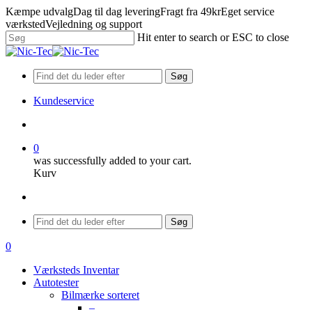
Skip
Kæmpe udvalg
Dag til dag levering
Fragt fra 49kr
Eget service
to
værksted
Vejledning og support
main
Hit enter to search or ESC to close
content
Close
Search
Søg
Kundeservice
search
0
was successfully added to your cart.
Kurv
Menu
Søg
search
0
Menu
Værksteds Inventar
Autotester
Bilmærke sorteret
–