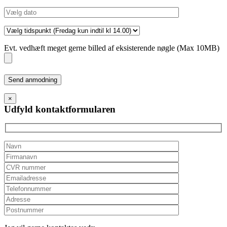
Evt. vedhæft meget gerne billed af eksisterende nøgle (Max 10MB)
Please
leave
this
×
field
Udfyld kontaktformularen
empty.