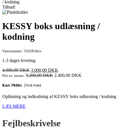
/ kodning
Tilbud!
KESSY boks udlæsning /
kodning
Varenummer: 5543PoKes
1-3 dages levering
Den
Den
4.000,00
DKK
3.000,00
DKK
oprindelige
aktuelle
3.200,00
DKK
2.400,00
DKK
Pris ex. moms:
pris
pris
var:
er:
4.000,00 DKK.
3.000,00 DKK.
Oplåsning og indkodning af KESSY boks udlæsning / kodning
LÆS MERE
Fejlbeskrivelse