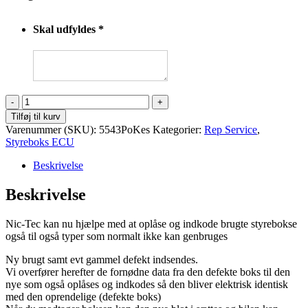
Skal udfyldes
*
KESSY
boks
Tilføj til kurv
udlæsning
Varenummer (SKU):
5543PoKes
Kategorier:
Rep Service
,
/
Styreboks ECU
kodning
antal
Beskrivelse
Beskrivelse
Nic-Tec kan nu hjælpe med at oplåse og indkode brugte styrebokse
også til også typer som normalt ikke kan genbruges
Ny brugt samt evt gammel defekt indsendes.
Vi overfører herefter de fornødne data fra den defekte boks til den
nye som også oplåses og indkodes så den bliver elektrisk identisk
med den oprendelige (defekte boks)