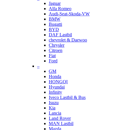
Jaguar
Alfa Romeo
Audi-Seat-Skoda-VW
BMW
Bugatti
BYD
DAF Lastbil
chevrolet & Daewoo
Chrysler
Citroen
Fiat
Ford
–
GM
Honda
HONGQI
Hyundai
Infinity
Iveco Lastbil & Bus
Isuzu
Kia
Lancia
Land Rover
MAN Lastbil
Mazda