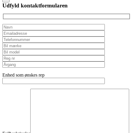
field
Udfyld kontaktformularen
empty.
Enhed som ønskes rep