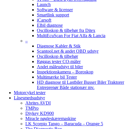
Launch
Software & licenser
Smartlink support
iCarsoft
Elbil diagnose
Oscilloskop & tilbehør fra Ditex
MultiEcuScan For Fiat Alfa & Lancia
–
Diagnose Kabler & Stik
Scantool.net & andet OBD udstyr
Oscilloskop & tilbehør
Røggas tester CO-måler
Andet måleudstyr til biler
Inspektionskamera – Boroskop
Multimærke bil Tester
HD diagnose til Lastbiler Busser Biler Traktorer
Entreprenør Både stationær mv.
Motorcykel tester
Låsesmedsudstyr
Abrites AVDI
TMPro
Diykey KD900
Miracle nøgleskæremaskine
LK Scorpio Tango – Baracuda – Orange 5
The Diagnostic Box