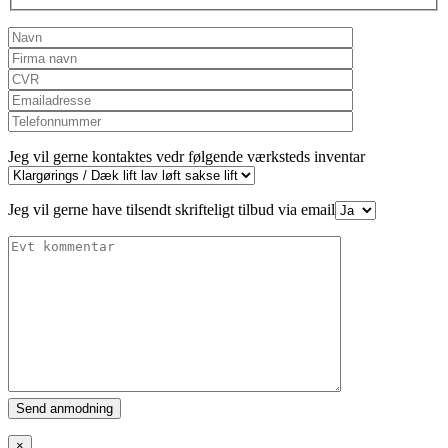
Jeg vil gerne kontaktes vedr følgende værksteds inventar
Jeg vil gerne have tilsendt skrifteligt tilbud via email
Please
leave
this
×