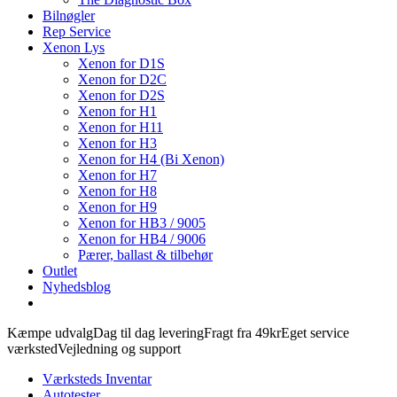
Bilnøgler
Rep Service
Xenon Lys
Xenon for D1S
Xenon for D2C
Xenon for D2S
Xenon for H1
Xenon for H11
Xenon for H3
Xenon for H4 (Bi Xenon)
Xenon for H7
Xenon for H8
Xenon for H9
Xenon for HB3 / 9005
Xenon for HB4 / 9006
Pærer, ballast & tilbehør
Outlet
Nyhedsblog
Kæmpe udvalg
Dag til dag levering
Fragt fra 49kr
Eget service
værksted
Vejledning og support
Værksteds Inventar
Autotester