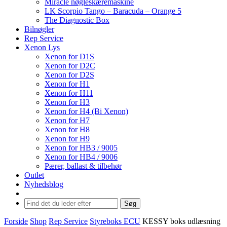
Miracle nøgleskæremaskine
LK Scorpio Tango – Baracuda – Orange 5
The Diagnostic Box
Bilnøgler
Rep Service
Xenon Lys
Xenon for D1S
Xenon for D2C
Xenon for D2S
Xenon for H1
Xenon for H11
Xenon for H3
Xenon for H4 (Bi Xenon)
Xenon for H7
Xenon for H8
Xenon for H9
Xenon for HB3 / 9005
Xenon for HB4 / 9006
Pærer, ballast & tilbehør
Outlet
Nyhedsblog
Søg
Forside
Shop
Rep Service
Styreboks ECU
KESSY boks udlæsning