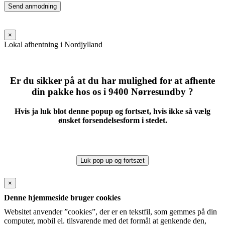
Please
leave
this
field
×
empty.
Lokal afhentning i Nordjylland
Er du sikker på at du har mulighed for at afhente
din pakke hos os i 9400 Nørresundby ?
Hvis ja luk blot denne popup og fortsæt, hvis ikke så vælg
ønsket forsendelsesform i stedet.
Luk pop up og fortsæt
×
Denne hjemmeside bruger cookies
Websitet anvender ”cookies”, der er en tekstfil, som gemmes på din
computer, mobil el. tilsvarende med det formål at genkende den,