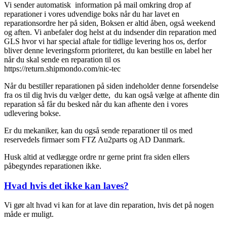
Vi sender automatisk information på mail omkring drop af
reparationer i vores udvendige boks når du har lavet en
reparationsordre her på siden, Boksen er altid åben, også weekend
og aften. Vi anbefaler dog helst at du indsender din reparation med
GLS hvor vi har special aftale for tidlige levering hos os, derfor
bliver denne leveringsform prioriteret, du kan bestille en label her
når du skal sende en reparation til os
https://return.shipmondo.com/nic-tec
Når du bestiller reparationen på siden indeholder denne forsendelse
fra os til dig hvis du vælger dette, du kan også vælge at afhente din
reparation så får du besked når du kan afhente den i vores
udlevering bokse.
Er du mekaniker, kan du også sende reparationer til os med
reservedels firmaer som FTZ Au2parts og AD Danmark.
Husk altid at vedlægge ordre nr gerne print fra siden ellers
påbegyndes reparationen ikke.
Hvad hvis det ikke kan laves?
Vi gør alt hvad vi kan for at lave din reparation, hvis det på nogen
måde er muligt.