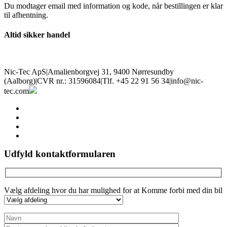
Du modtager email med information og kode, når bestillingen er klar
til afhentning.
Altid sikker handel
Nic-Tec ApS
|
Amalienborgvej 31, 9400 Nørresundby
(Aalborg)
|
CVR nr.: 31596084
|
Tlf. +45 22 91 56 34
|
info@nic-
tec.com
facebook
linkedin
youtube
instagram
Udfyld kontaktformularen
Vælg afdeling hvor du har mulighed for at Komme forbi med din bil