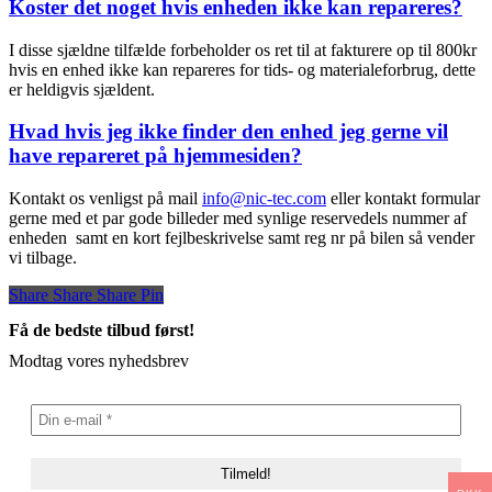
Koster det noget hvis enheden ikke kan repareres?
I disse sjældne tilfælde forbeholder os ret til at fakturere op til 800kr
hvis en enhed ikke kan repareres for tids- og materialeforbrug, dette
er heldigvis sjældent.
Hvad hvis jeg ikke finder den enhed jeg gerne vil
have repareret på hjemmesiden?
Kontakt os venligst på mail
info@nic-tec.com
eller kontakt formular
gerne med et par gode billeder med synlige reservedels nummer af
enheden samt en kort fejlbeskrivelse samt reg nr på bilen så vender
vi tilbage.
Share
Share
Share
Share
Pin
Få de bedste tilbud først!
Modtag vores nyhedsbrev