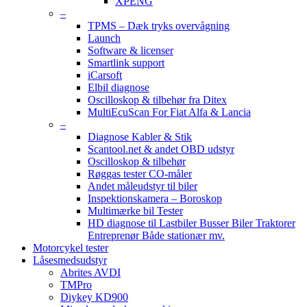
XPENG
–
TPMS – Dæk tryks overvågning
Launch
Software & licenser
Smartlink support
iCarsoft
Elbil diagnose
Oscilloskop & tilbehør fra Ditex
MultiEcuScan For Fiat Alfa & Lancia
–
Diagnose Kabler & Stik
Scantool.net & andet OBD udstyr
Oscilloskop & tilbehør
Røggas tester CO-måler
Andet måleudstyr til biler
Inspektionskamera – Boroskop
Multimærke bil Tester
HD diagnose til Lastbiler Busser Biler Traktorer
Entreprenør Både stationær mv.
Motorcykel tester
Låsesmedsudstyr
Abrites AVDI
TMPro
Diykey KD900