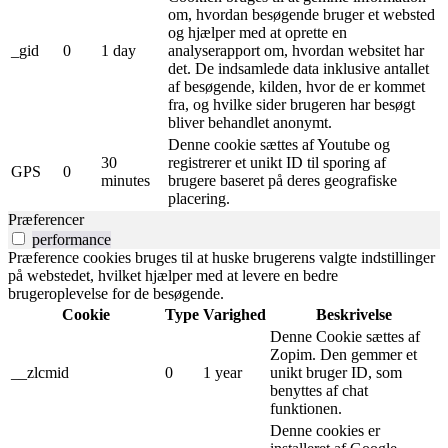
om, hvordan besøgende bruger et websted
og hjælper med at oprette en
_gid
0
1 day
analyserapport om, hvordan websitet har
det. De indsamlede data inklusive antallet
af besøgende, kilden, hvor de er kommet
fra, og hvilke sider brugeren har besøgt
bliver behandlet anonymt.
Denne cookie sættes af Youtube og
30
registrerer et unikt ID til sporing af
GPS
0
minutes
brugere baseret på deres geografiske
placering.
Præferencer
performance
Præference cookies bruges til at huske brugerens valgte indstillinger
på webstedet, hvilket hjælper med at levere en bedre
brugeroplevelse for de besøgende.
Cookie
Type
Varighed
Beskrivelse
Denne Cookie sættes af
Zopim. Den gemmer et
__zlcmid
0
1 year
unikt bruger ID, som
benyttes af chat
funktionen.
Denne cookies er