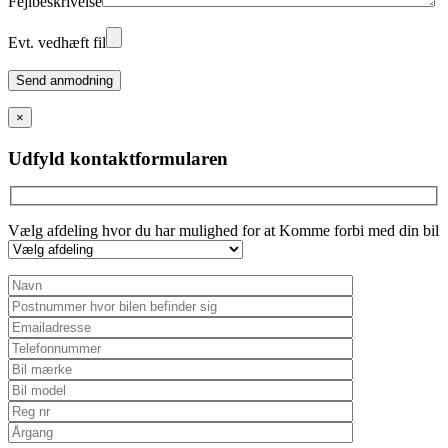
Fejlbeskrivelse
Evt. vedhæft fil
Please
leave
this
×
field
empty.
Udfyld kontaktformularen
Vælg afdeling hvor du har mulighed for at Komme forbi med din bil