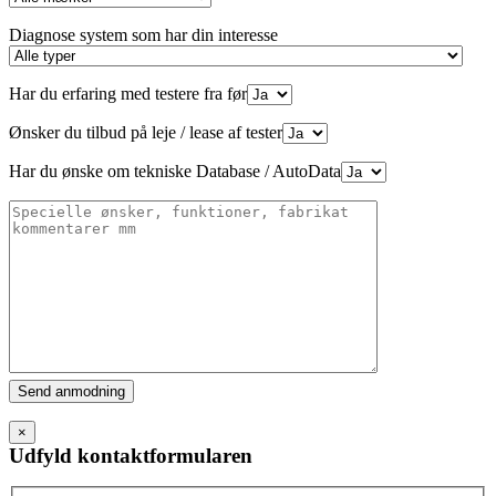
Diagnose system som har din interesse
Har du erfaring med testere fra før
Ønsker du tilbud på leje / lease af tester
Har du ønske om tekniske Database / AutoData
Please
leave
this
×
field
Udfyld kontaktformularen
empty.