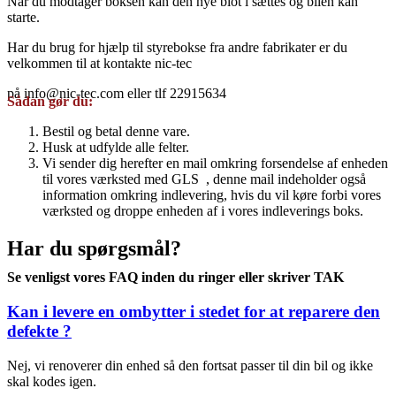
Når du modtager boksen kan den nye blot i sættes og bilen kan
starte.
Har du brug for hjælp til styrebokse fra andre fabrikater er du
velkommen til at kontakte nic-tec
på info@nic-tec.com eller tlf 22915634
Sådan gør du:
Bestil og betal denne vare.
Husk at udfylde alle felter.
Vi sender dig herefter en mail omkring forsendelse af enheden
til vores værksted med GLS , denne mail indeholder også
information omkring indlevering, hvis du vil køre forbi vores
værksted og droppe enheden af i vores indleverings boks.
Har du spørgsmål?
Se venligst vores FAQ inden du ringer eller skriver TAK
Kan i levere en ombytter i stedet for at reparere den
defekte ?
Nej, vi renoverer din enhed så den fortsat passer til din bil og ikke
skal kodes igen.