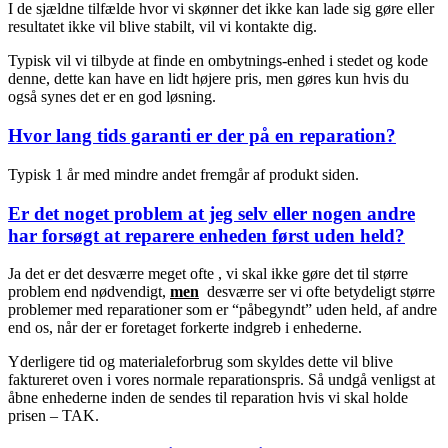
I de sjældne tilfælde hvor vi skønner det ikke kan lade sig gøre eller
resultatet ikke vil blive stabilt, vil vi kontakte dig.
Typisk vil vi tilbyde at finde en ombytnings-enhed i stedet og kode
denne, dette kan have en lidt højere pris, men gøres kun hvis du
også synes det er en god løsning.
Hvor lang tids garanti er der på en reparation?
Typisk 1 år med mindre andet fremgår af produkt siden.
Er det noget problem at jeg selv eller nogen andre
har forsøgt at reparere enheden først uden held?
Ja det er det desværre meget ofte , vi skal ikke gøre det til større
problem end nødvendigt,
men
desværre ser vi ofte betydeligt større
problemer med reparationer som er “påbegyndt” uden held, af andre
end os, når der er foretaget forkerte indgreb i enhederne.
Yderligere tid og materialeforbrug som skyldes dette vil blive
faktureret oven i vores normale reparationspris. Så undgå venligst at
åbne enhederne inden de sendes til reparation hvis vi skal holde
prisen – TAK.