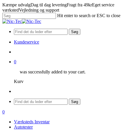
Skip
Kæmpe udvalg
Dag til dag levering
Fragt fra 49kr
Eget service
to
værksted
Vejledning og support
main
Hit enter to search or ESC to close
content
Close
Search
Søg
Kundeservice
search
0
was successfully added to your cart.
Kurv
Menu
Søg
search
0
Menu
Værksteds Inventar
Autotester