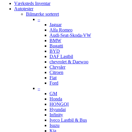
Værksteds Inventar
Autotester
Bilmærke sorteret
–
Jaguar
Alfa Romeo
Audi-Seat-Skoda-VW
BMW
Bugatti
BYD
DAF Lastbil
chevrolet & Daewoo
Chrysler
Citroen
Fiat
Ford
–
GM
Honda
HONGQI
Hyundai
Infinity
Iveco Lastbil & Bus
Isuzu
Kia