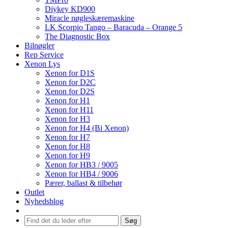
Diykey KD900
Miracle nøgleskæremaskine
LK Scorpio Tango – Baracuda – Orange 5
The Diagnostic Box
Bilnøgler
Rep Service
Xenon Lys
Xenon for D1S
Xenon for D2C
Xenon for D2S
Xenon for H1
Xenon for H11
Xenon for H3
Xenon for H4 (Bi Xenon)
Xenon for H7
Xenon for H8
Xenon for H9
Xenon for HB3 / 9005
Xenon for HB4 / 9006
Pærer, ballast & tilbehør
Outlet
Nyhedsblog
Søg