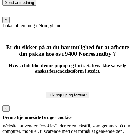
Please
leave
this
field
×
empty.
Lokal afhentning i Nordjylland
Er du sikker på at du har mulighed for at afhente
din pakke hos os i 9400 Nørresundby ?
Hvis ja luk blot denne popup og fortsæt, hvis ikke så vælg
ønsket forsendelsesform i stedet.
Luk pop up og fortsæt
×
Denne hjemmeside bruger cookies
Websitet anvender ”cookies”, der er en tekstfil, som gemmes på din
computer, mobil el. tilsvarende med det formål at genkende den,