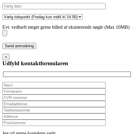
Evt. vedhæft meget gerne billed af eksisterende nøgle (Max 10MB)
Please
leave
this
×
field
Udfyld kontaktformularen
empty.
Jeg vil gerne kontaktes vedr: