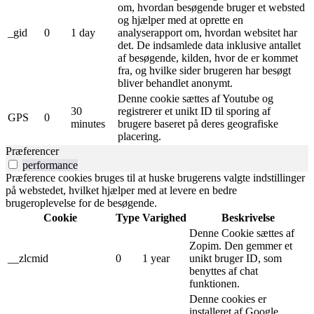
om, hvordan besøgende bruger et websted
og hjælper med at oprette en
_gid
0
1 day
analyserapport om, hvordan websitet har
det. De indsamlede data inklusive antallet
af besøgende, kilden, hvor de er kommet
fra, og hvilke sider brugeren har besøgt
bliver behandlet anonymt.
Denne cookie sættes af Youtube og
30
registrerer et unikt ID til sporing af
GPS
0
minutes
brugere baseret på deres geografiske
placering.
Præferencer
performance
Præference cookies bruges til at huske brugerens valgte indstillinger
på webstedet, hvilket hjælper med at levere en bedre
brugeroplevelse for de besøgende.
Cookie
Type
Varighed
Beskrivelse
Denne Cookie sættes af
Zopim. Den gemmer et
__zlcmid
0
1 year
unikt bruger ID, som
benyttes af chat
funktionen.
Denne cookies er
installeret af Google