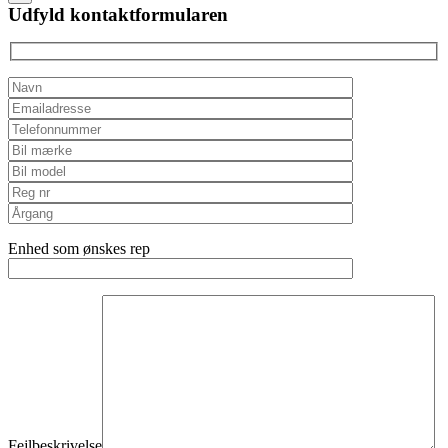
field
Udfyld kontaktformularen
empty.
Enhed som ønskes rep
Fejlbeskrivelse