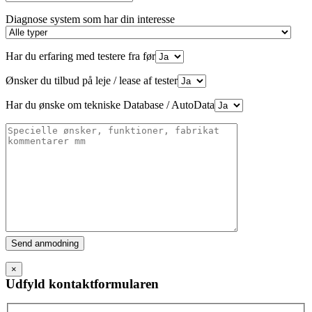
Diagnose system som har din interesse
Har du erfaring med testere fra før
Ønsker du tilbud på leje / lease af tester
Har du ønske om tekniske Database / AutoData
Please
leave
this
×
field
Udfyld kontaktformularen
empty.