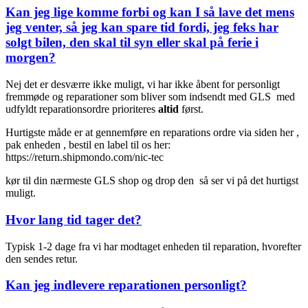
Kan jeg lige komme forbi og kan I så lave det mens
jeg venter, så jeg kan spare tid fordi, jeg feks har
solgt bilen, den skal til syn eller skal på ferie i
morgen?
Nej det er desværre ikke muligt, vi har ikke åbent for personligt
fremmøde og reparationer som bliver som indsendt med GLS med
udfyldt reparationsordre prioriteres
altid
først.
Hurtigste måde er at gennemføre en reparations ordre via siden her ,
pak enheden , bestil en label til os her:
https://return.shipmondo.com/nic-tec
kør til din nærmeste GLS shop og drop den så ser vi på det hurtigst
muligt.
Hvor lang tid tager det?
Typisk 1-2 dage fra vi har modtaget enheden til reparation, hvorefter
den sendes retur.
Kan jeg indlevere reparationen personligt?