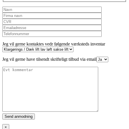
Jeg vil gerne kontaktes vedr følgende værksteds inventar
Jeg vil gerne have tilsendt skrifteligt tilbud via email
Please
leave
this
×