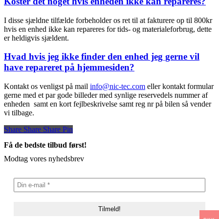
Koster det noget hvis enheden ikke kan repareres?
I disse sjældne tilfælde forbeholder os ret til at fakturere op til 800kr
hvis en enhed ikke kan repareres for tids- og materialeforbrug, dette
er heldigvis sjældent.
Hvad hvis jeg ikke finder den enhed jeg gerne vil
have repareret på hjemmesiden?
Kontakt os venligst på mail
info@nic-tec.com
eller kontakt formular
gerne med et par gode billeder med synlige reservedels nummer af
enheden samt en kort fejlbeskrivelse samt reg nr på bilen så vender
vi tilbage.
Share
Share
Share
Share
Pin
Få de bedste tilbud først!
Modtag vores nyhedsbrev