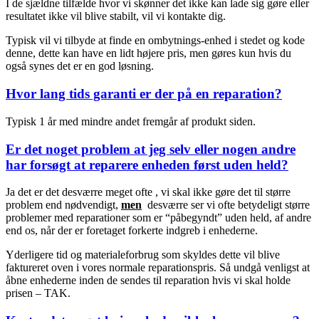
I de sjældne tilfælde hvor vi skønner det ikke kan lade sig gøre eller
resultatet ikke vil blive stabilt, vil vi kontakte dig.
Typisk vil vi tilbyde at finde en ombytnings-enhed i stedet og kode
denne, dette kan have en lidt højere pris, men gøres kun hvis du
også synes det er en god løsning.
Hvor lang tids garanti er der på en reparation?
Typisk 1 år med mindre andet fremgår af produkt siden.
Er det noget problem at jeg selv eller nogen andre
har forsøgt at reparere enheden først uden held?
Ja det er det desværre meget ofte , vi skal ikke gøre det til større
problem end nødvendigt,
men
desværre ser vi ofte betydeligt større
problemer med reparationer som er “påbegyndt” uden held, af andre
end os, når der er foretaget forkerte indgreb i enhederne.
Yderligere tid og materialeforbrug som skyldes dette vil blive
faktureret oven i vores normale reparationspris. Så undgå venligst at
åbne enhederne inden de sendes til reparation hvis vi skal holde
prisen – TAK.