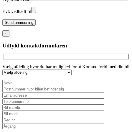
Evt. vedhæft fil
Please
leave
this
×
field
empty.
Udfyld kontaktformularen
Vælg afdeling hvor du har mulighed for at Komme forbi med din bil