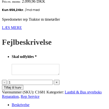
2.099,96
DKK
Pris ex. moms:
Speedometer rep Traktor m timetæller
LÆS MERE
Fejlbeskrivelse
Skal udfyldes
*
Speedometer
rep
Tilføj til kurv
Traktor
Varenummer (SKU):
C1681
Kategorier:
Lastbil & Bus styreboks
m
Reparation
,
Rep Service
timetæller
antal
Beskrivelse