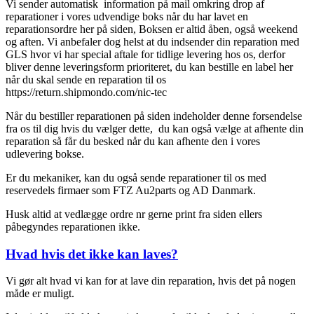
Vi sender automatisk information på mail omkring drop af
reparationer i vores udvendige boks når du har lavet en
reparationsordre her på siden, Boksen er altid åben, også weekend
og aften. Vi anbefaler dog helst at du indsender din reparation med
GLS hvor vi har special aftale for tidlige levering hos os, derfor
bliver denne leveringsform prioriteret, du kan bestille en label her
når du skal sende en reparation til os
https://return.shipmondo.com/nic-tec
Når du bestiller reparationen på siden indeholder denne forsendelse
fra os til dig hvis du vælger dette, du kan også vælge at afhente din
reparation så får du besked når du kan afhente den i vores
udlevering bokse.
Er du mekaniker, kan du også sende reparationer til os med
reservedels firmaer som FTZ Au2parts og AD Danmark.
Husk altid at vedlægge ordre nr gerne print fra siden ellers
påbegyndes reparationen ikke.
Hvad hvis det ikke kan laves?
Vi gør alt hvad vi kan for at lave din reparation, hvis det på nogen
måde er muligt.