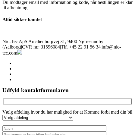
Du modtager email med information og kode, når bestillingen er klar
til afhentning.
Altid sikker handel
Nic-Tec ApS
|
Amalienborgvej 31, 9400 Nørresundby
(Aalborg)
|
CVR nr.: 31596084
|
Tlf. +45 22 91 56 34
|
info@nic-
tec.com
facebook
linkedin
youtube
instagram
Udfyld kontaktformularen
Vælg afdeling hvor du har mulighed for at Komme forbi med din bil