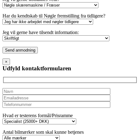
Har du kendtskab til Nøgle fremstilling fra tidligere?
Jeg vil gerne have tilsendt information:
Please
leave
this
×
field
Udfyld kontaktformularen
empty.
Hvad er testerens formål/Prisramme
Antal bilmærker som skal kunne betjenes