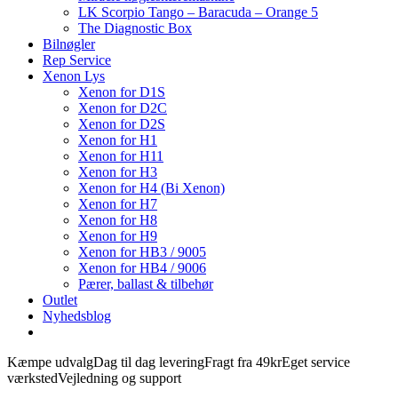
LK Scorpio Tango – Baracuda – Orange 5
The Diagnostic Box
Bilnøgler
Rep Service
Xenon Lys
Xenon for D1S
Xenon for D2C
Xenon for D2S
Xenon for H1
Xenon for H11
Xenon for H3
Xenon for H4 (Bi Xenon)
Xenon for H7
Xenon for H8
Xenon for H9
Xenon for HB3 / 9005
Xenon for HB4 / 9006
Pærer, ballast & tilbehør
Outlet
Nyhedsblog
Kæmpe udvalg
Dag til dag levering
Fragt fra 49kr
Eget service
værksted
Vejledning og support