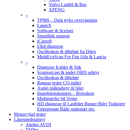
Volvo Lastbil & Bus
XPENG
–
TPMS – Dæk tryks overvågning
Launch
Software & licenser
Smartlink support
iCarsoft
Elbil diagnose
Oscilloskop & tilbehør fra Ditex
MultiEcuScan For Fiat Alfa & Lancia
–
Diagnose Kabler & Stik
Scantool.net & andet OBD udstyr
Oscilloskop & tilbehør
Røggas tester CO-måler
Andet måleudstyr til biler
Inspektionskamera – Boroskop
Multimærke bil Tester
HD diagnose til Lastbiler Busser Biler Traktorer
Entreprenør Både stationær mv.
Motorcykel tester
Låsesmedsudstyr
Abrites AVDI
TMPro