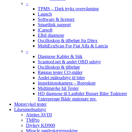
–
TPMS – Dæk tryks overvågning
Launch
Software & licenser
Smartlink support
iCarsoft
Elbil diagnose
Oscilloskop & tilbehør fra Ditex
MultiEcuScan For Fiat Alfa & Lancia
–
Diagnose Kabler & Stik
Scantool.net & andet OBD udstyr
Oscilloskop & tilbehør
Røggas tester CO-måler
Andet måleudstyr til biler
Inspektionskamera – Boroskop
Multimærke bil Tester
HD diagnose til Lastbiler Busser Biler Traktorer
Entreprenør Både stationær mv.
Motorcykel tester
Låsesmedsudstyr
Abrites AVDI
TMPro
Diykey KD900
Miracle nøgleskæremaskine