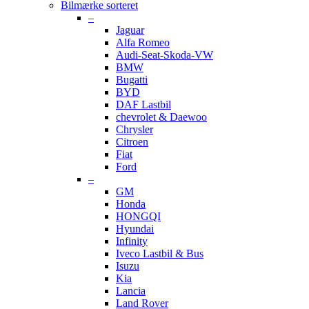
Bilmærke sorteret
–
Jaguar
Alfa Romeo
Audi-Seat-Skoda-VW
BMW
Bugatti
BYD
DAF Lastbil
chevrolet & Daewoo
Chrysler
Citroen
Fiat
Ford
–
GM
Honda
HONGQI
Hyundai
Infinity
Iveco Lastbil & Bus
Isuzu
Kia
Lancia
Land Rover