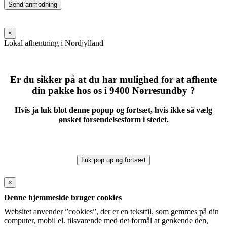
Please
leave
this
field
×
empty.
Lokal afhentning i Nordjylland
Er du sikker på at du har mulighed for at afhente
din pakke hos os i 9400 Nørresundby ?
Hvis ja luk blot denne popup og fortsæt, hvis ikke så vælg
ønsket forsendelsesform i stedet.
Luk pop up og fortsæt
×
Denne hjemmeside bruger cookies
Websitet anvender ”cookies”, der er en tekstfil, som gemmes på din
computer, mobil el. tilsvarende med det formål at genkende den,