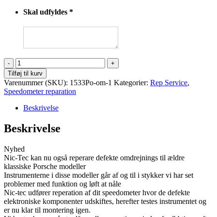
Skal udfyldes
*
Porsche
omdrejningstæller
Tilføj til kurv
klassisk
Varenummer (SKU):
1533Po-om-1
Kategorier:
Rep Service
,
model
Speedometer reparation
antal
Beskrivelse
Beskrivelse
Nyhed
Nic-Tec kan nu også reperare defekte omdrejnings til ældre
klassiske Porsche modeller
Instrumenterne i disse modeller går af og til i stykker vi har set
problemer med funktion og løft at nåle
Nic-tec udfører reperation af dit speedometer hvor de defekte
elektroniske komponenter udskiftes, herefter testes instrumentet og
er nu klar til montering igen.