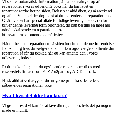
Vi sender automatisk information på mail omkring drop af
reparationer i vores udvendige boks når du har lavet en
reparationsordre her på siden, Boksen er altid åben, også weekend
og aften. Vi anbefaler dog helst at du indsender din reparation med
GLS hvor vi har special aftale for tidlige levering hos os, derfor
bliver denne leveringsform prioriteret, du kan bestille en label her
når du skal sende en reparation til os
https://return.shipmondo.com/nic-tec
Når du bestiller reparationen på siden indeholder denne forsendelse
fra os til dig hvis du vælger dette, du kan også vælge at afhente din
reparation så får du besked når du kan afhente den i vores
udlevering bokse.
Er du mekaniker, kan du også sende reparationer til os med
reservedels firmaer som FTZ Au2parts og AD Danmark.
Husk altid at vedlægge ordre nr gerne print fra siden ellers
påbegyndes reparationen ikke.
Hvad hvis det ikke kan laves?
Vi gør alt hvad vi kan for at lave din reparation, hvis det på nogen
måde er muligt.