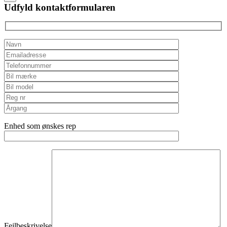
field
Udfyld kontaktformularen
empty.
Enhed som ønskes rep
Fejlbeskrivelse