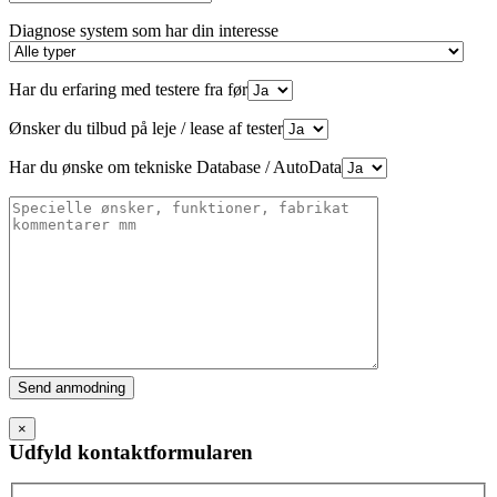
Diagnose system som har din interesse
Har du erfaring med testere fra før
Ønsker du tilbud på leje / lease af tester
Har du ønske om tekniske Database / AutoData
Please
leave
this
×
field
Udfyld kontaktformularen
empty.