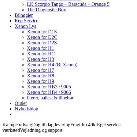
LK Scorpio Tango – Baracuda – Orange 5
The Diagnostic Box
Bilnøgler
Rep Service
Xenon Lys
Xenon for D1S
Xenon for D2C
Xenon for D2S
Xenon for H1
Xenon for H11
Xenon for H3
Xenon for H4 (Bi Xenon)
Xenon for H7
Xenon for H8
Xenon for H9
Xenon for HB3 / 9005
Xenon for HB4 / 9006
Pærer, ballast & tilbehør
Outlet
Nyhedsblog
Kæmpe udvalg
Dag til dag levering
Fragt fra 49kr
Eget service
værksted
Vejledning og support