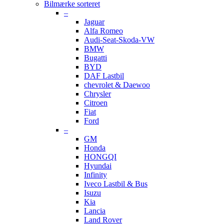
Bilmærke sorteret
–
Jaguar
Alfa Romeo
Audi-Seat-Skoda-VW
BMW
Bugatti
BYD
DAF Lastbil
chevrolet & Daewoo
Chrysler
Citroen
Fiat
Ford
–
GM
Honda
HONGQI
Hyundai
Infinity
Iveco Lastbil & Bus
Isuzu
Kia
Lancia
Land Rover