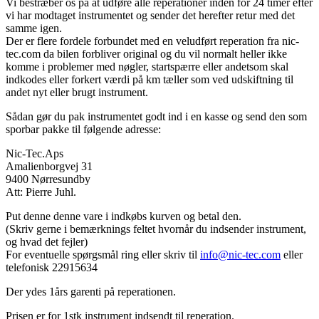
Vi bestræber os på at udføre alle reperationer inden for 24 timer efter
vi har modtaget instrumentet og sender det herefter retur med det
samme igen.
Der er flere fordele forbundet med en veludført reperation fra nic-
tec.com da bilen forbliver original og du vil normalt heller ikke
komme i problemer med nøgler, startspærre eller andetsom skal
indkodes eller forkert værdi på km tæller som ved udskiftning til
andet nyt eller brugt instrument.
Sådan gør du pak instrumentet godt ind i en kasse og send den som
sporbar pakke til følgende adresse:
Nic-Tec.Aps
Amalienborgvej 31
9400 Nørresundby
Att: Pierre Juhl.
Put denne denne vare i indkøbs kurven og betal den.
(Skriv gerne i bemærknings feltet hvornår du indsender instrument,
og hvad det fejler)
For eventuelle spørgsmål ring eller skriv til
info@nic-tec.com
eller
telefonisk 22915634
Der ydes 1års garenti på reperationen.
Prisen er for 1stk instrument indsendt til reperation.