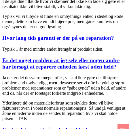
I de sjældne tilfælde hvor vi skønner det ikke kan lade sig gøre eller
resultatet ikke vil blive stabilt, vil vi kontakte dig.
Typisk vil vi tilbyde at finde en ombytnings-enhed i stedet og kode
denne, dette kan have en lidt højere pris, men gøres kun hvis du
også synes det er en god løsning.
Hvor lang tids garanti er der på en reparation?
Typisk 1 år med mindre andet fremgår af produkt siden.
Er det noget problem at jeg selv eller nogen andre
har forsøgt at reparere enheden først uden held?
Ja det er det desværre meget ofte , vi skal ikke gøre det til større
problem end nødvendigt,
men
desværre ser vi ofte betydeligt større
problemer med reparationer som er “påbegyndt” uden held, af andre
end os, når der er foretaget forkerte indgreb i enhederne.
Yderligere tid og materialeforbrug som skyldes dette vil blive
faktureret oven i vores normale reparationspris. Så undgå venligst at
åbne enhederne inden de sendes til reparation hvis vi skal holde
prisen – TAK.