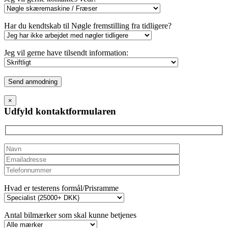
Har du kendtskab til Nøgle fremstilling fra tidligere?
Jeg vil gerne have tilsendt information:
Please
leave
this
×
field
Udfyld kontaktformularen
empty.
Hvad er testerens formål/Prisramme
Antal bilmærker som skal kunne betjenes