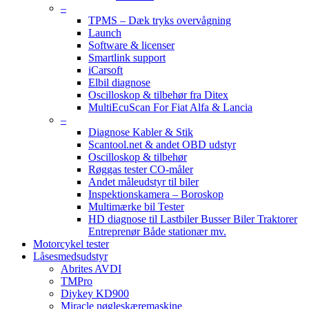
–
TPMS – Dæk tryks overvågning
Launch
Software & licenser
Smartlink support
iCarsoft
Elbil diagnose
Oscilloskop & tilbehør fra Ditex
MultiEcuScan For Fiat Alfa & Lancia
–
Diagnose Kabler & Stik
Scantool.net & andet OBD udstyr
Oscilloskop & tilbehør
Røggas tester CO-måler
Andet måleudstyr til biler
Inspektionskamera – Boroskop
Multimærke bil Tester
HD diagnose til Lastbiler Busser Biler Traktorer
Entreprenør Både stationær mv.
Motorcykel tester
Låsesmedsudstyr
Abrites AVDI
TMPro
Diykey KD900
Miracle nøgleskæremaskine