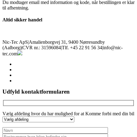
Du modtager email med information og kode, når bestillingen er klar
til afhentning.
Altid sikker handel
Nic-Tec ApS
|
Amalienborgvej 31, 9400 Nørresundby
(Aalborg)
|
CVR nr.: 31596084
|
Tlf. +45 22 91 56 34
|
info@nic-
tec.com
facebook
linkedin
youtube
instagram
Udfyld kontaktformularen
Vælg afdeling hvor du har mulighed for at Komme forbi med din bil