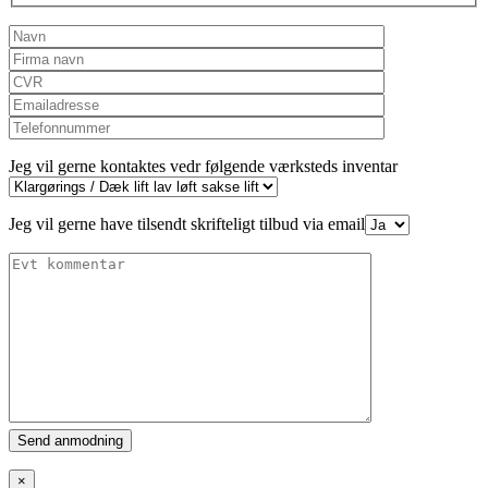
Jeg vil gerne kontaktes vedr følgende værksteds inventar
Jeg vil gerne have tilsendt skrifteligt tilbud via email
Please
leave
this
×