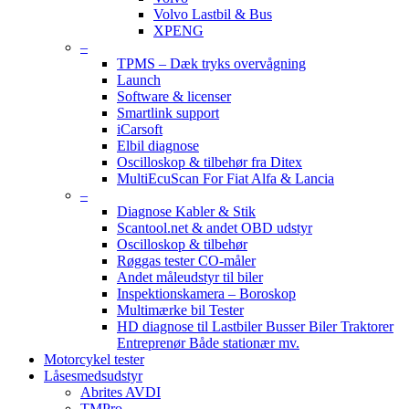
Volvo Lastbil & Bus
XPENG
–
TPMS – Dæk tryks overvågning
Launch
Software & licenser
Smartlink support
iCarsoft
Elbil diagnose
Oscilloskop & tilbehør fra Ditex
MultiEcuScan For Fiat Alfa & Lancia
–
Diagnose Kabler & Stik
Scantool.net & andet OBD udstyr
Oscilloskop & tilbehør
Røggas tester CO-måler
Andet måleudstyr til biler
Inspektionskamera – Boroskop
Multimærke bil Tester
HD diagnose til Lastbiler Busser Biler Traktorer
Entreprenør Både stationær mv.
Motorcykel tester
Låsesmedsudstyr
Abrites AVDI
TMPro