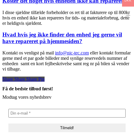
Koster det noget hvis enheden ikke kan repareres?
DKK
I disse sjældne tilfælde forbeholder os ret til at fakturere op til 800kr
hvis en enhed ikke kan repareres for tids- og materialeforbrug, dette
er heldigvis sjældent.
Hvad hvis jeg ikke finder den enhed jeg gerne vil
have repareret på hjemmesiden?
Kontakt os venligst på mail
info@nic-tec.com
eller kontakt formular
gerne med et par gode billeder med synlige reservedels nummer af
enheden samt en kort fejlbeskrivelse samt reg nr på bilen så vender
vi tilbage.
Share
Share
Share
Share
Pin
Få de bedste tilbud først!
Modtag vores nyhedsbrev