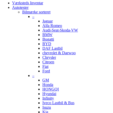
Værksteds Inventar
Autotester
Bilmærke sorteret
–
Jaguar
Alfa Romeo
Audi-Seat-Skoda-VW
BMW
Bugatti
BYD
DAF Lastbil
chevrolet & Daewoo
Chrysler
Citroen
Fiat
Ford
–
GM
Honda
HONGQI
Hyundai
Infinity
Iveco Lastbil & Bus
Isuzu
Kia