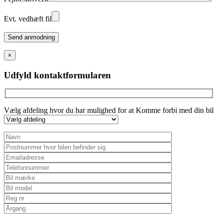
Evt. vedhæft fil
Please
leave
this
×
field
empty.
Udfyld kontaktformularen
Vælg afdeling hvor du har mulighed for at Komme forbi med din bil