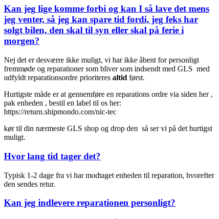
Kan jeg lige komme forbi og kan I så lave det mens
jeg venter, så jeg kan spare tid fordi, jeg feks har
solgt bilen, den skal til syn eller skal på ferie i
morgen?
Nej det er desværre ikke muligt, vi har ikke åbent for personligt
fremmøde og reparationer som bliver som indsendt med GLS med
udfyldt reparationsordre prioriteres
altid
først.
Hurtigste måde er at gennemføre en reparations ordre via siden her ,
pak enheden , bestil en label til os her:
https://return.shipmondo.com/nic-tec
kør til din nærmeste GLS shop og drop den så ser vi på det hurtigst
muligt.
Hvor lang tid tager det?
Typisk 1-2 dage fra vi har modtaget enheden til reparation, hvorefter
den sendes retur.
Kan jeg indlevere reparationen personligt?