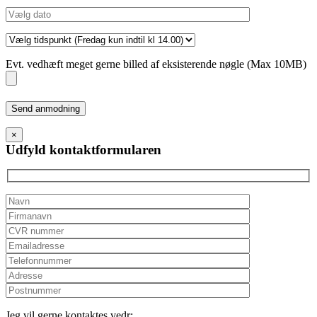
Evt. vedhæft meget gerne billed af eksisterende nøgle (Max 10MB)
Please
leave
this
×
field
Udfyld kontaktformularen
empty.
Jeg vil gerne kontaktes vedr: