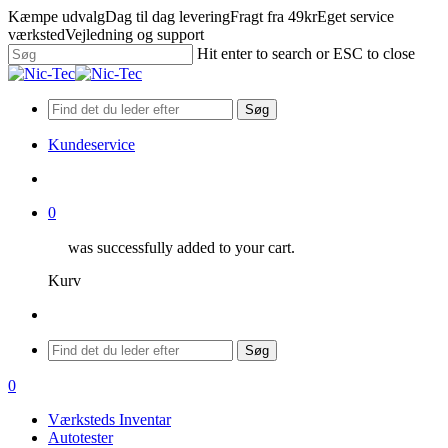
Skip
Kæmpe udvalg
Dag til dag levering
Fragt fra 49kr
Eget service
to
værksted
Vejledning og support
main
Hit enter to search or ESC to close
content
Close
Search
Søg
Kundeservice
search
0
was successfully added to your cart.
Kurv
Menu
Søg
search
0
Menu
Værksteds Inventar
Autotester