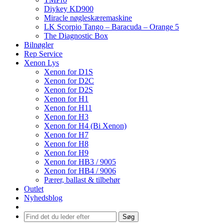
Diykey KD900
Miracle nøgleskæremaskine
LK Scorpio Tango – Baracuda – Orange 5
The Diagnostic Box
Bilnøgler
Rep Service
Xenon Lys
Xenon for D1S
Xenon for D2C
Xenon for D2S
Xenon for H1
Xenon for H11
Xenon for H3
Xenon for H4 (Bi Xenon)
Xenon for H7
Xenon for H8
Xenon for H9
Xenon for HB3 / 9005
Xenon for HB4 / 9006
Pærer, ballast & tilbehør
Outlet
Nyhedsblog
Søg