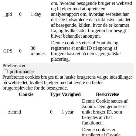
om, hvordan besøgende bruger et websted
og hjælper med at oprette en
_gid
0
1 day
analyserapport om, hvordan websitet har
det. De indsamlede data inklusive antallet
af besøgende, kilden, hvor de er kommet
fra, og hvilke sider brugeren har besøgt
bliver behandlet anonymt.
Denne cookie sættes af Youtube og
30
registrerer et unikt ID til sporing af
GPS
0
minutes
brugere baseret på deres geografiske
placering.
Præferencer
performance
Præference cookies bruges til at huske brugerens valgte indstillinger
på webstedet, hvilket hjælper med at levere en bedre
brugeroplevelse for de besøgende.
Cookie
Type
Varighed
Beskrivelse
Denne Cookie sættes af
Zopim. Den gemmer et
__zlcmid
0
1 year
unikt bruger ID, som
benyttes af chat
funktionen.
Denne cookies er
installeret af Google