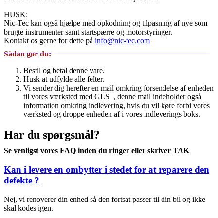
HUSK:
Nic-Tec kan også hjælpe med opkodning og tilpasning af nye som
brugte instrumenter samt startspærre og motorstyringer.
Kontakt os gerne for dette på
info@nic-tec.com
14/851/500/80 , 0903/710/9903 46753574 9 90689 60.6307.990.9
Sådan gør du:
Bestil og betal denne vare.
Husk at udfylde alle felter.
Vi sender dig herefter en mail omkring forsendelse af enheden
til vores værksted med GLS , denne mail indeholder også
information omkring indlevering, hvis du vil køre forbi vores
værksted og droppe enheden af i vores indleverings boks.
Har du spørgsmål?
Se venligst vores FAQ inden du ringer eller skriver TAK
Kan i levere en ombytter i stedet for at reparere den
defekte ?
Nej, vi renoverer din enhed så den fortsat passer til din bil og ikke
skal kodes igen.