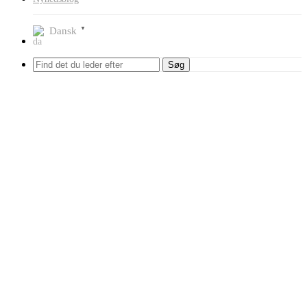
Dansk
▼
Søg
Forside
Shop
Værksteds Inventar
Auto lifte med sakse løft
Reservedele til lifte med sakse løft
Drejeskiver for 4 søjlet lifte PMS-
550 & PMS-440 benyttes til 4 hjuls udmåling sæt m 2 stk.
Tilbud!
Drejeskiver for 4 søjlet lifte
PMS-550 & PMS-440 benyttes
til 4 hjuls udmåling sæt m 2
stk.
Varenummer: Drejeskive R22TOP
1-3 dages levering