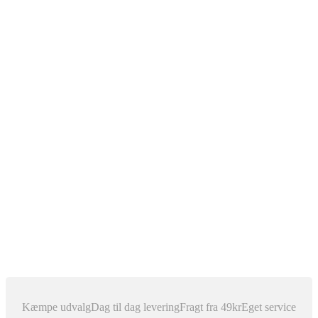
The Diagnostic Box
Bilnøgler
Rep Service
Xenon Lys
Xenon for D1S
Xenon for D2C
Xenon for D2S
Xenon for H1
Xenon for H11
Xenon for H3
Xenon for H4 (Bi Xenon)
Xenon for H7
Xenon for H8
Xenon for H9
Xenon for HB3 / 9005
Xenon for HB4 / 9006
Pærer, ballast & tilbehør
Outlet
Nyhedsblog
Dansk
▼
Kæmpe udvalg
Dag til dag levering
Fragt fra 49kr
Eget service