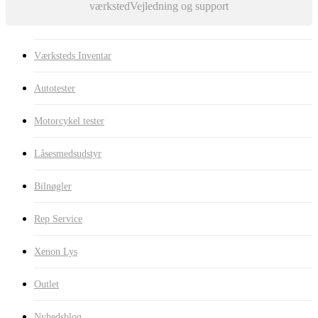
værksted
Vejledning og support
Værksteds Inventar
Autotester
Motorcykel tester
Låsesmedsudstyr
Bilnøgler
Rep Service
Xenon Lys
Outlet
Nyhedsblog