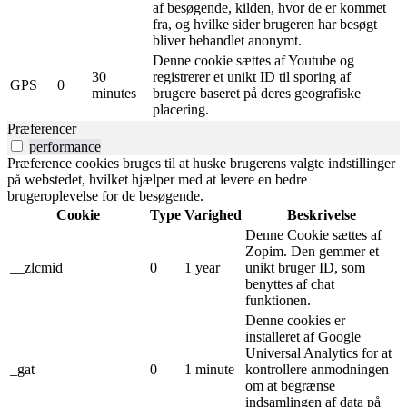
af besøgende, kilden, hvor de er kommet
fra, og hvilke sider brugeren har besøgt
bliver behandlet anonymt.
Denne cookie sættes af Youtube og
30
registrerer et unikt ID til sporing af
GPS
0
minutes
brugere baseret på deres geografiske
placering.
Præferencer
performance
Præference cookies bruges til at huske brugerens valgte indstillinger
på webstedet, hvilket hjælper med at levere en bedre
brugeroplevelse for de besøgende.
Cookie
Type
Varighed
Beskrivelse
Denne Cookie sættes af
Zopim. Den gemmer et
__zlcmid
0
1 year
unikt bruger ID, som
benyttes af chat
funktionen.
Denne cookies er
installeret af Google
Universal Analytics for at
_gat
0
1 minute
kontrollere anmodningen
om at begrænse
indsamlingen af ​​data på