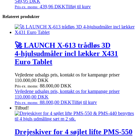
549,95
DKK
439,96
DKK
Tilføj til kurv
Pris ex. moms:
Relateret produkter
🚀 LAUNCH X‑613 trådløs 3D
4‑hjulsudmåler incl lækker X431
Euro Tablet
Vejledene udsalgs pris, kontakt os for kampange priser
110.000,00
DKK
88.000,00
DKK
Pris ex. moms:
Vejledene udsalgs pris, kontakt os for kampange priser
110.000,00
DKK
88.000,00
DKK
Tilføj til kurv
Pris ex. moms:
Tilbud!
Drejeskiver for 4 søjlet lifte PMS-550