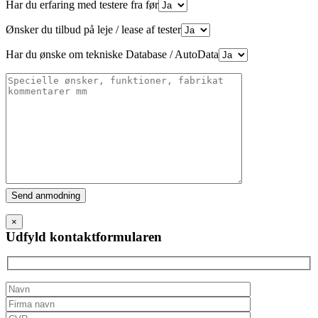
Har du erfaring med testere fra før
Ønsker du tilbud på leje / lease af tester
Har du ønske om tekniske Database / AutoData
Please
leave
this
×
field
Udfyld kontaktformularen
empty.