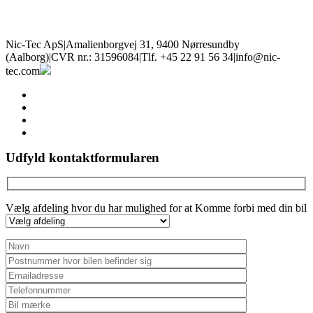
Nic-Tec ApS
|
Amalienborgvej 31, 9400 Nørresundby
(Aalborg)
|
CVR nr.: 31596084
|
Tlf. +45 22 91 56 34
|
info@nic-
tec.com
facebook
linkedin
youtube
instagram
Udfyld kontaktformularen
Vælg afdeling hvor du har mulighed for at Komme forbi med din bil