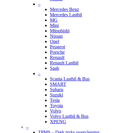
–
Mercedes Benz
Mercedes Lastbil
MG
Mini
Mitsubishi
Nissan
Opel
Peugeot
Porsche
Renault
Renault Lastbil
Saab
–
Scania Lastbil & Bus
SMART
Subaru
Suzuki
Tesla
Toyota
Volvo
Volvo Lastbil & Bus
XPENG
–
TPMS – Dæk tryks overvågning