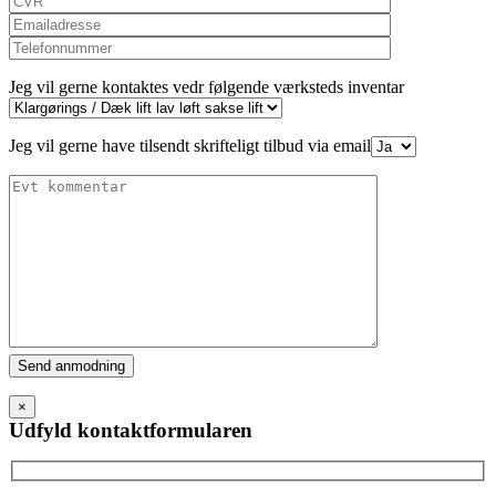
Jeg vil gerne kontaktes vedr følgende værksteds inventar
Jeg vil gerne have tilsendt skrifteligt tilbud via email
Please
leave
this
×
field
Udfyld kontaktformularen
empty.