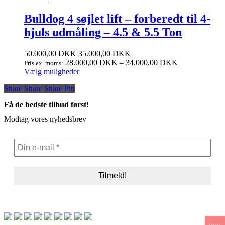
varianter.
Mulighederne
Bulldog 4 søjlet lift – forberedt til 4-
kan
hjuls udmåling – 4.5 & 5.5 Ton
vælges
på
varesiden
50.000,00
DKK
35.000,00
DKK
28.000,00
DKK
–
34.000,00
DKK
Pris ex. moms:
Dette
Vælg muligheder
vare
Share
Share
Share
Share
Pin
har
flere
Få de bedste tilbud først!
varianter.
Mulighederne
Modtag vores nyhedsbrev
kan
vælges
på
varesiden