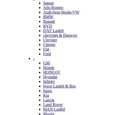
Jaguar
Alfa Romeo
Audi-Seat-Skoda-VW
BMW
Bugatti
BYD
DAF Lastbil
chevrolet & Daewoo
Chrysler
Citroen
Fiat
Ford
–
GM
Honda
HONGQI
Hyundai
Infinity
Iveco Lastbil & Bus
Isuzu
Kia
Lancia
Land Rover
MAN Lastbil
Mazda