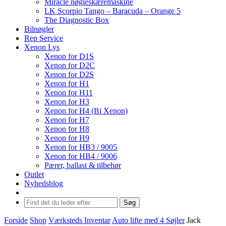
Miracle nøgleskæremaskine
LK Scorpio Tango – Baracuda – Orange 5
The Diagnostic Box
Bilnøgler
Rep Service
Xenon Lys
Xenon for D1S
Xenon for D2C
Xenon for D2S
Xenon for H1
Xenon for H11
Xenon for H3
Xenon for H4 (Bi Xenon)
Xenon for H7
Xenon for H8
Xenon for H9
Xenon for HB3 / 9005
Xenon for HB4 / 9006
Pærer, ballast & tilbehør
Outlet
Nyhedsblog
Søg
Forside
Shop
Værksteds Inventar
Auto lifte med 4 Søjler
Jack