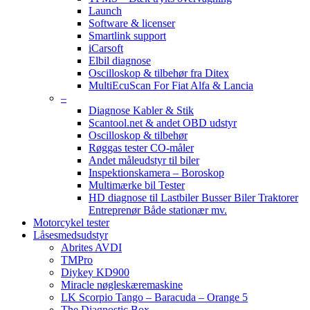
Launch
Software & licenser
Smartlink support
iCarsoft
Elbil diagnose
Oscilloskop & tilbehør fra Ditex
MultiEcuScan For Fiat Alfa & Lancia
–
Diagnose Kabler & Stik
Scantool.net & andet OBD udstyr
Oscilloskop & tilbehør
Røggas tester CO-måler
Andet måleudstyr til biler
Inspektionskamera – Boroskop
Multimærke bil Tester
HD diagnose til Lastbiler Busser Biler Traktorer
Entreprenør Både stationær mv.
Motorcykel tester
Låsesmedsudstyr
Abrites AVDI
TMPro
Diykey KD900
Miracle nøgleskæremaskine
LK Scorpio Tango – Baracuda – Orange 5
The Diagnostic Box