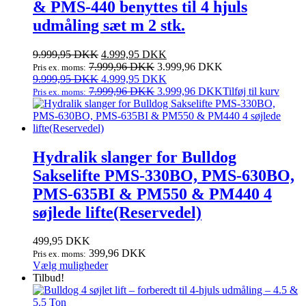
& PMS-440 benyttes til 4 hjuls
udmåling sæt m 2 stk.
Den
Den
9.999,95
DKK
4.999,95
DKK
oprindelige
aktuelle
7.999,96
DKK
3.999,96
DKK
Pris ex. moms:
pris
Den
pris
Den
9.999,95
DKK
4.999,95
DKK
var:
oprindelige
er:
aktuelle
7.999,96
DKK
3.999,96
DKK
Tilføj til kurv
Pris ex. moms:
9.999,95 DKK.
pris
4.999,95 DKK.
pris
var:
er:
9.999,95 DKK.
4.999,95 DKK.
Hydralik slanger for Bulldog
Sakselifte PMS-330BO, PMS-630BO,
PMS-635BI & PM550 & PM440 4
søjlede lifte(Reservedel)
499,95
DKK
399,96
DKK
Pris ex. moms:
Dette
Vælg muligheder
vare
Tilbud!
har
flere