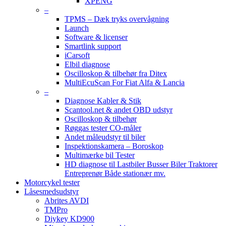
XPENG
–
TPMS – Dæk tryks overvågning
Launch
Software & licenser
Smartlink support
iCarsoft
Elbil diagnose
Oscilloskop & tilbehør fra Ditex
MultiEcuScan For Fiat Alfa & Lancia
–
Diagnose Kabler & Stik
Scantool.net & andet OBD udstyr
Oscilloskop & tilbehør
Røggas tester CO-måler
Andet måleudstyr til biler
Inspektionskamera – Boroskop
Multimærke bil Tester
HD diagnose til Lastbiler Busser Biler Traktorer
Entreprenør Både stationær mv.
Motorcykel tester
Låsesmedsudstyr
Abrites AVDI
TMPro
Diykey KD900