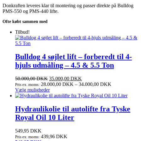
Donkraften leveres klar til montering og passer direkte på Bulldog
PMS‑550 og PMS‑440 lifte.
Ofte købt sammen med
Tilbud!
Bulldog 4 søjlet lift – forberedt til 4-
hjuls udmåling – 4.5 & 5.5 Ton
50.000,00
DKK
35.000,00
DKK
28.000,00
DKK
–
34.000,00
DKK
Pris ex. moms:
Dette
Vælg muligheder
vare
har
flere
Hydraulikolie til autolifte fra Tyske
varianter.
Royal Oil 10 Liter
Mulighederne
kan
vælges
549,95
DKK
på
439,96
DKK
Pris ex. moms:
varesiden