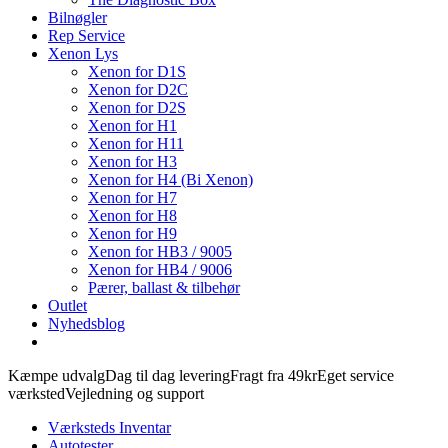
Bilnøgler
Rep Service
Xenon Lys
Xenon for D1S
Xenon for D2C
Xenon for D2S
Xenon for H1
Xenon for H11
Xenon for H3
Xenon for H4 (Bi Xenon)
Xenon for H7
Xenon for H8
Xenon for H9
Xenon for HB3 / 9005
Xenon for HB4 / 9006
Pærer, ballast & tilbehør
Outlet
Nyhedsblog
Kæmpe udvalg
Dag til dag levering
Fragt fra 49kr
Eget service
værksted
Vejledning og support
Værksteds Inventar
Autotester