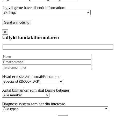
Jeg vil gerne have tilsendt information:
Please
leave
this
×
field
Udfyld kontaktformularen
empty.
Hvad er testerens formål/Prisramme
Antal bilmærker som skal kunne betjenes
Diagnose system som har din interesse