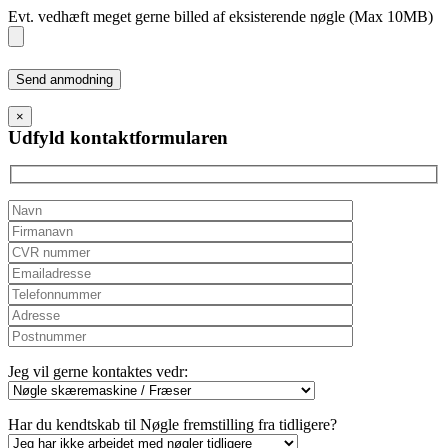
Evt. vedhæft meget gerne billed af eksisterende nøgle (Max 10MB)
Please
leave
this
×
field
Udfyld kontaktformularen
empty.
Jeg vil gerne kontaktes vedr:
Har du kendtskab til Nøgle fremstilling fra tidligere?