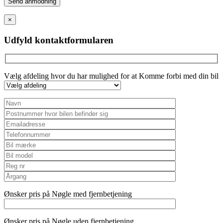
leave
this
×
field
empty.
Udfyld kontaktformularen
Vælg afdeling hvor du har mulighed for at Komme forbi med din bil
Ønsker pris på Nøgle med fjernbetjening
Ønsker pris på Nøgle uden fjernbetjening