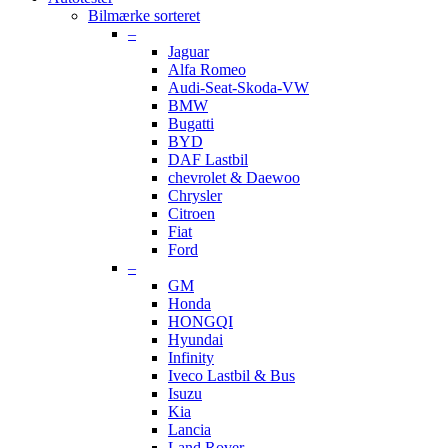
Bilmærke sorteret
–
Jaguar
Alfa Romeo
Audi-Seat-Skoda-VW
BMW
Bugatti
BYD
DAF Lastbil
chevrolet & Daewoo
Chrysler
Citroen
Fiat
Ford
–
GM
Honda
HONGQI
Hyundai
Infinity
Iveco Lastbil & Bus
Isuzu
Kia
Lancia
Land Rover