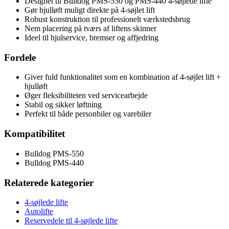
Designet til Bulldog PMS‑550 og PMS‑440 4‑søjlede lifte
Gør hjulløft muligt direkte på 4‑søjlet lift
Robust konstruktion til professionelt værkstedsbrug
Nem placering på tværs af liftens skinner
Ideel til hjulservice, bremser og affjedring
Fordele
Giver fuld funktionalitet som en kombination af 4‑søjlet lift +
hjulløft
Øger fleksibiliteten ved servicearbejde
Stabil og sikker løftning
Perfekt til både personbiler og varebiler
Kompatibilitet
Bulldog PMS‑550
Bulldog PMS‑440
Relaterede kategorier
4‑søjlede lifte
Autolifte
Reservedele til 4‑søjlede lifte