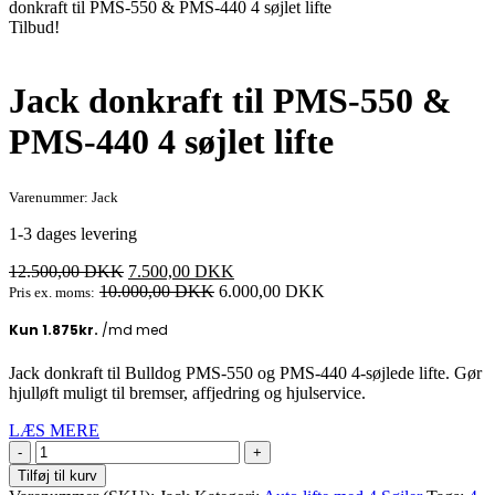
donkraft til PMS-550 & PMS-440 4 søjlet lifte
Tilbud!
Jack donkraft til PMS-550 &
PMS-440 4 søjlet lifte
Varenummer: Jack
1-3 dages levering
Den
Den
12.500,00
DKK
7.500,00
DKK
oprindelige
aktuelle
10.000,00
DKK
6.000,00
DKK
Pris ex. moms:
pris
pris
var:
er:
12.500,00 DKK.
7.500,00 DKK.
Jack donkraft til Bulldog PMS‑550 og PMS‑440 4‑søjlede lifte. Gør
hjulløft muligt til bremser, affjedring og hjulservice.
LÆS MERE
Jack
donkraft
Tilføj til kurv
til