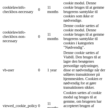
cookie modul. Denne
cookielawinfo-
11
cookie bruges til at gemme
0
checkbox-necessary
months
brugerens samtykke til
cookies som ikke er
nødvendige.
Denne cookie sættes af
cookie modul. Denne
cookielawinfo-
11
cookie bruges til at gemme
checkbox-non-
0
months
brugerens samtykke til
necessary
cookies i kategorien
"Nødvendig".
Denne cookie sættes af
Viabill. Den bruges til at
lagre den besøgenes
personlige oplysninger,
vb-user
0
1 year
disse er nødvendige når der
udføres transaktioner på
hjemmesiden. Cookien er
nødvendig for at gøre
transaktionen sikker.
Cookien sættes af cookie
modul og bruges til at
gemme, om brugeren har
11
viewed_cookie_policy
0
accepteret brugen af ​​
months