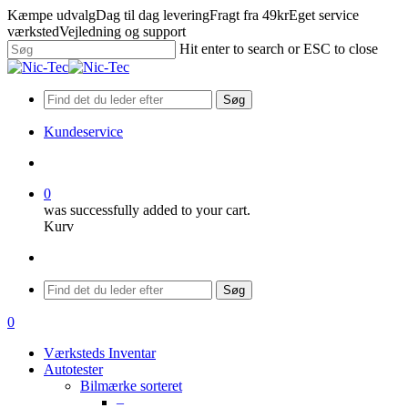
Skip
Kæmpe udvalg
Dag til dag levering
Fragt fra 49kr
Eget service
to
værksted
Vejledning og support
main
Hit enter to search or ESC to close
content
Close
Search
Søg
Kundeservice
search
0
was successfully added to your cart.
Kurv
Menu
Søg
search
0
Menu
Værksteds Inventar
Autotester
Bilmærke sorteret
–