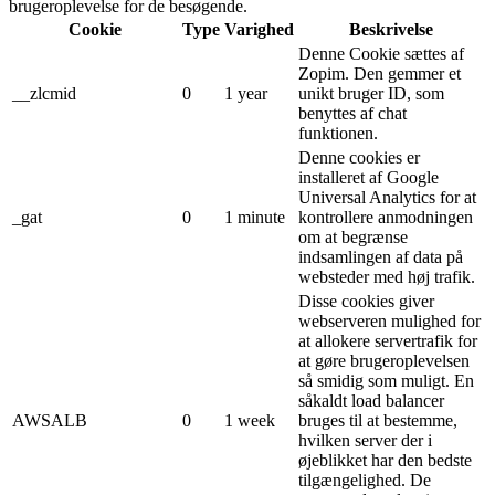
brugeroplevelse for de besøgende.
Cookie
Type
Varighed
Beskrivelse
Denne Cookie sættes af
Zopim. Den gemmer et
__zlcmid
0
1 year
unikt bruger ID, som
benyttes af chat
funktionen.
Denne cookies er
installeret af Google
Universal Analytics for at
_gat
0
1 minute
kontrollere anmodningen
om at begrænse
indsamlingen af ​​data på
websteder med høj trafik.
Disse cookies giver
webserveren mulighed for
at allokere servertrafik for
at gøre brugeroplevelsen
så smidig som muligt. En
såkaldt load balancer
AWSALB
0
1 week
bruges til at bestemme,
hvilken server der i
øjeblikket har den bedste
tilgængelighed. De