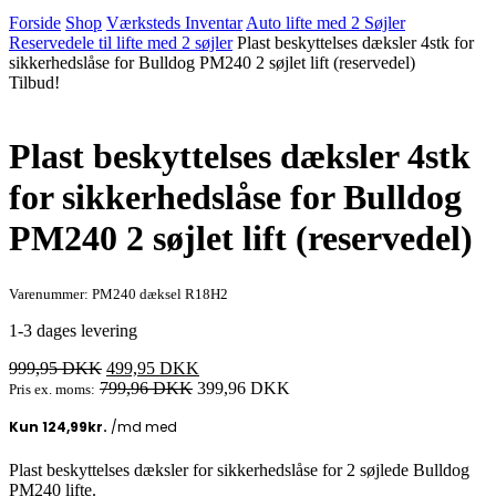
Forside
Shop
Værksteds Inventar
Auto lifte med 2 Søjler
Reservedele til lifte med 2 søjler
Plast beskyttelses dæksler 4stk for
sikkerhedslåse for Bulldog PM240 2 søjlet lift (reservedel)
Tilbud!
Plast beskyttelses dæksler 4stk
for sikkerhedslåse for Bulldog
PM240 2 søjlet lift (reservedel)
Varenummer: PM240 dæksel R18H2
1-3 dages levering
Den
Den
999,95
DKK
499,95
DKK
oprindelige
aktuelle
799,96
DKK
399,96
DKK
Pris ex. moms:
pris
pris
var:
er:
999,95 DKK.
499,95 DKK.
Plast beskyttelses dæksler for sikkerhedslåse for 2 søjlede Bulldog
PM240 lifte.