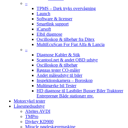
–
TPMS – Dæk tryks overvågning
Launch
Software & licenser
Smartlink support
iCarsoft
Elbil diagnose
Oscilloskop & tilbehør fra Ditex
MultiEcuScan For Fiat Alfa & Lancia
–
Diagnose Kabler & Stik
Scantool.net & andet OBD udstyr
Oscilloskop & tilbehør
Røggas tester CO-måler
Andet måleudstyr til biler
Inspektionskamera – Boroskop
Multimærke bil Tester
HD diagnose til Lastbiler Busser Biler Traktorer
Entreprenør Både stationær mv.
Motorcykel tester
Låsesmedsudstyr
Abrites AVDI
TMPro
Diykey KD900
Miracle nøgleskæremaskine