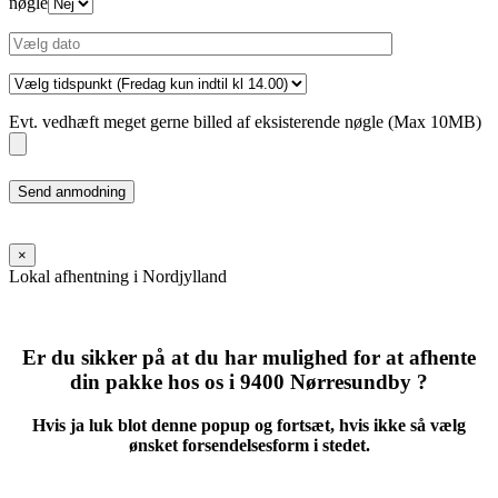
nøgle
Evt. vedhæft meget gerne billed af eksisterende nøgle (Max 10MB)
Please
leave
this
field
×
empty.
Lokal afhentning i Nordjylland
Er du sikker på at du har mulighed for at afhente
din pakke hos os i 9400 Nørresundby ?
Hvis ja luk blot denne popup og fortsæt, hvis ikke så vælg
ønsket forsendelsesform i stedet.