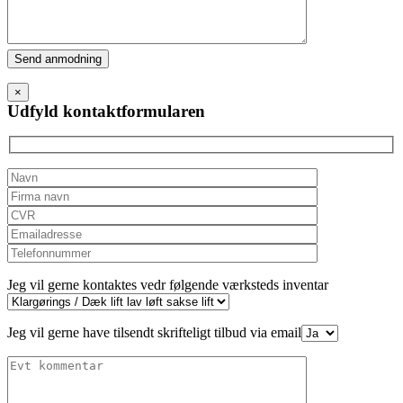
Please
leave
this
×
field
Udfyld kontaktformularen
empty.
Jeg vil gerne kontaktes vedr følgende værksteds inventar
Jeg vil gerne have tilsendt skrifteligt tilbud via email