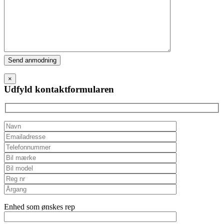
Please
leave
this
×
field
Udfyld kontaktformularen
empty.
Enhed som ønskes rep