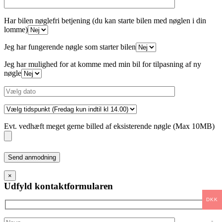
Har bilen nøglefri betjening (du kan starte bilen med nøglen i din
lomme)
Jeg har fungerende nøgle som starter bilen
Jeg har mulighed for at komme med min bil for tilpasning af ny
nøgle
Evt. vedhæft meget gerne billed af eksisterende nøgle (Max 10MB)
Please
leave
this
×
field
Udfyld kontaktformularen
empty.
DKK