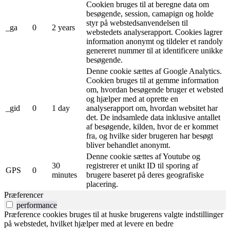
Cookien bruges til at beregne data om
besøgende, session, camapign og holde
styr på webstedsanvendelsen til
_ga
0
2 years
webstedets analyserapport. Cookies lagrer
information anonymt og tildeler et randoly
genereret nummer til at identificere unikke
besøgende.
Denne cookie sættes af Google Analytics.
Cookien bruges til at gemme information
om, hvordan besøgende bruger et websted
og hjælper med at oprette en
_gid
0
1 day
analyserapport om, hvordan websitet har
det. De indsamlede data inklusive antallet
af besøgende, kilden, hvor de er kommet
fra, og hvilke sider brugeren har besøgt
bliver behandlet anonymt.
Denne cookie sættes af Youtube og
30
registrerer et unikt ID til sporing af
GPS
0
minutes
brugere baseret på deres geografiske
placering.
Præferencer
performance
Præference cookies bruges til at huske brugerens valgte indstillinger
på webstedet, hvilket hjælper med at levere en bedre