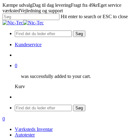
Skip
Kæmpe udvalg
Dag til dag levering
Fragt fra 49kr
Eget service
to
værksted
Vejledning og support
main
Hit enter to search or ESC to close
content
Close
Search
Søg
Kundeservice
search
0
was successfully added to your cart.
Kurv
Menu
Søg
search
0
Menu
Værksteds Inventar
Autotester