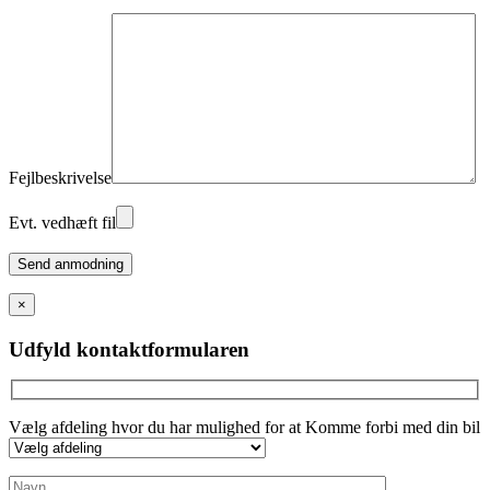
Fejlbeskrivelse
Evt. vedhæft fil
Please
leave
this
×
field
empty.
Udfyld kontaktformularen
Vælg afdeling hvor du har mulighed for at Komme forbi med din bil