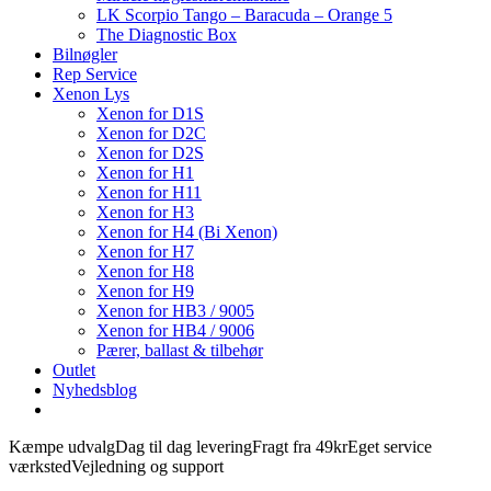
LK Scorpio Tango – Baracuda – Orange 5
The Diagnostic Box
Bilnøgler
Rep Service
Xenon Lys
Xenon for D1S
Xenon for D2C
Xenon for D2S
Xenon for H1
Xenon for H11
Xenon for H3
Xenon for H4 (Bi Xenon)
Xenon for H7
Xenon for H8
Xenon for H9
Xenon for HB3 / 9005
Xenon for HB4 / 9006
Pærer, ballast & tilbehør
Outlet
Nyhedsblog
Kæmpe udvalg
Dag til dag levering
Fragt fra 49kr
Eget service
værksted
Vejledning og support