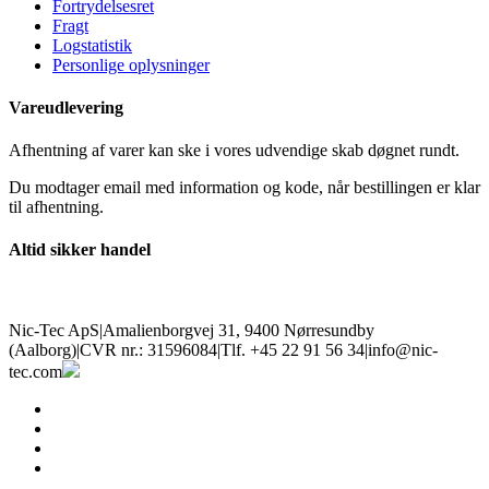
Fortrydelsesret
Fragt
Logstatistik
Personlige oplysninger
Vareudlevering
Afhentning af varer kan ske i vores udvendige skab døgnet rundt.
Du modtager email med information og kode, når bestillingen er klar
til afhentning.
Altid sikker handel
Nic-Tec ApS
|
Amalienborgvej 31, 9400 Nørresundby
(Aalborg)
|
CVR nr.: 31596084
|
Tlf. +45 22 91 56 34
|
info@nic-
tec.com
facebook
linkedin
youtube
instagram