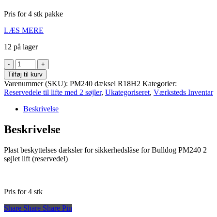
Pris for 4 stk pakke
LÆS MERE
12 på lager
Plast
beskyttelses
Tilføj til kurv
dæksler
Varenummer (SKU):
PM240 dæksel R18H2
Kategorier:
4stk
Reservedele til lifte med 2 søjler
,
Ukategoriseret
,
Værksteds Inventar
for
sikkerhedslåse
Beskrivelse
for
Bulldog
Beskrivelse
PM240
2
Plast beskyttelses dæksler for sikkerhedslåse for Bulldog PM240 2
søjlet
søjlet lift (reservedel)
lift
(reservedel)
antal
Pris for 4 stk
Share
Share
Share
Share
Pin