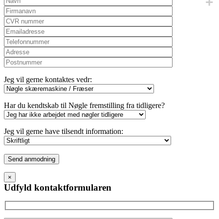
Jeg vil gerne kontaktes vedr:
Har du kendtskab til Nøgle fremstilling fra tidligere?
Jeg vil gerne have tilsendt information:
Please
leave
this
×
field
Udfyld kontaktformularen
empty.