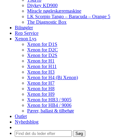
Diykey KD900
Miracle nøgleskæremaskine
LK Scorpio Tango – Baracuda – Orange 5
The Diagnostic Box
Bilnøgler
Rep Service
Xenon Lys
Xenon for D1S
Xenon for D2C
Xenon for D2S
Xenon for H1
Xenon for H11
Xenon for H3
Xenon for H4 (Bi Xenon)
Xenon for H7
Xenon for H8
Xenon for H9
Xenon for HB3 / 9005
Xenon for HB4 / 9006
Pærer, ballast & tilbehør
Outlet
Nyhedsblog
Søg