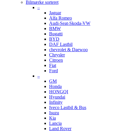
Bilmærke sorteret
–
Jaguar
Alfa Romeo
Audi-Seat-Skoda-VW
BMW
Bugatti
BYD
DAF Lastbil
chevrolet & Daewoo
Chrysler
Citroen
Fiat
Ford
–
GM
Honda
HONGQI
Hyundai
Infinity
Iveco Lastbil & Bus
Isuzu
Kia
Lancia
Land Rover