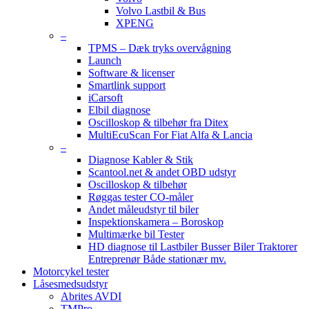
Volvo Lastbil & Bus
XPENG
–
TPMS – Dæk tryks overvågning
Launch
Software & licenser
Smartlink support
iCarsoft
Elbil diagnose
Oscilloskop & tilbehør fra Ditex
MultiEcuScan For Fiat Alfa & Lancia
–
Diagnose Kabler & Stik
Scantool.net & andet OBD udstyr
Oscilloskop & tilbehør
Røggas tester CO-måler
Andet måleudstyr til biler
Inspektionskamera – Boroskop
Multimærke bil Tester
HD diagnose til Lastbiler Busser Biler Traktorer
Entreprenør Både stationær mv.
Motorcykel tester
Låsesmedsudstyr
Abrites AVDI
TMPro