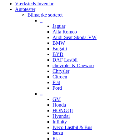
Værksteds Inventar
Autotester
Bilmærke sorteret
–
Jaguar
Alfa Romeo
Audi-Seat-Skoda-VW
BMW
Bugatti
BYD
DAF Lastbil
chevrolet & Daewoo
Chrysler
Citroen
Fiat
Ford
–
GM
Honda
HONGQI
Hyundai
Infinity
Iveco Lastbil & Bus
Isuzu
Kia