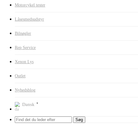
Motorcykel tester
Låsesmedsudstyr
Bilnøgler
Rep Service
Xenon Lys
Outlet
Nyhedsblog
Dansk
▼
Søg
Forside
Shop
Værksteds Inventar
Auto lifte med sakse løft
Reservedele
Tilbud!