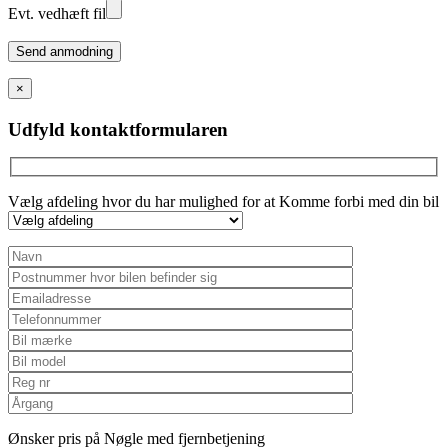
Evt. vedhæft fil
Please
leave
this
×
field
empty.
Udfyld kontaktformularen
Vælg afdeling hvor du har mulighed for at Komme forbi med din bil
Ønsker pris på Nøgle med fjernbetjening