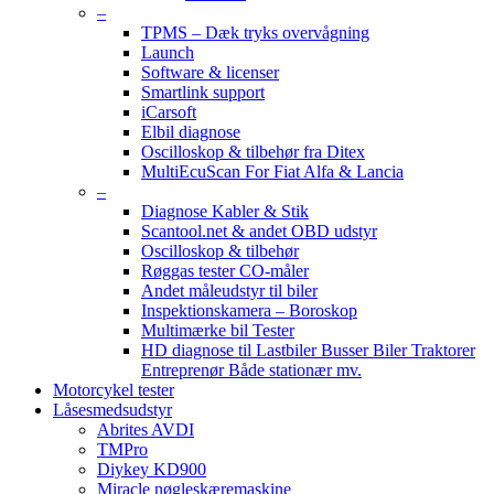
–
TPMS – Dæk tryks overvågning
Launch
Software & licenser
Smartlink support
iCarsoft
Elbil diagnose
Oscilloskop & tilbehør fra Ditex
MultiEcuScan For Fiat Alfa & Lancia
–
Diagnose Kabler & Stik
Scantool.net & andet OBD udstyr
Oscilloskop & tilbehør
Røggas tester CO-måler
Andet måleudstyr til biler
Inspektionskamera – Boroskop
Multimærke bil Tester
HD diagnose til Lastbiler Busser Biler Traktorer
Entreprenør Både stationær mv.
Motorcykel tester
Låsesmedsudstyr
Abrites AVDI
TMPro
Diykey KD900
Miracle nøgleskæremaskine