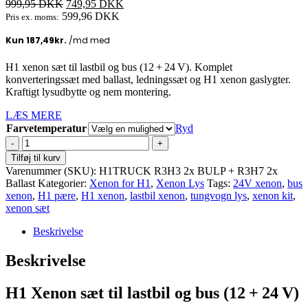
Den
Den
999,95
DKK
749,95
DKK
oprindelige
aktuelle
599,96
DKK
Pris ex. moms:
pris
pris
var:
er:
999,95 DKK.
749,95 DKK.
H1 xenon sæt til lastbil og bus (12 + 24 V). Komplet
konverteringssæt med ballast, ledningssæt og H1 xenon gaslygter.
Kraftigt lysudbytte og nem montering.
LÆS MERE
Farvetemperatur
Ryd
H1
Xenon
Tilføj til kurv
sæt
Varenummer (SKU):
H1TRUCK R3H3 2x BULP + R3H7 2x
til
Ballast
Kategorier:
Xenon for H1
,
Xenon Lys
Tags:
24V xenon
,
bus
lastbil
xenon
,
H1 pære
,
H1 xenon
,
lastbil xenon
,
tungvogn lys
,
xenon kit
,
og
xenon sæt
bus
(12+24V
Beskrivelse
35W)
antal
Beskrivelse
H1 Xenon sæt til lastbil og bus (12 + 24 V)