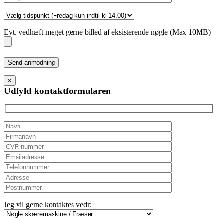
Evt. vedhæft meget gerne billed af eksisterende nøgle (Max 10MB)
Please
leave
this
×
field
Udfyld kontaktformularen
empty.
Jeg vil gerne kontaktes vedr: