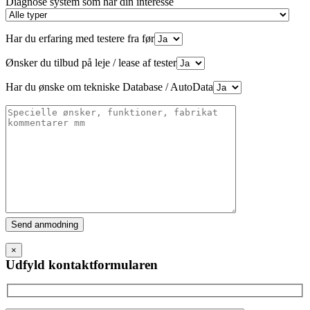
Diagnose system som har din interesse
Har du erfaring med testere fra før
Ønsker du tilbud på leje / lease af tester
Har du ønske om tekniske Database / AutoData
Please
leave
this
×
field
Udfyld kontaktformularen
empty.