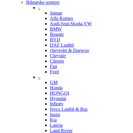
Bilmærke sorteret
–
Jaguar
Alfa Romeo
Audi-Seat-Skoda-VW
BMW
Bugatti
BYD
DAF Lastbil
chevrolet & Daewoo
Chrysler
Citroen
Fiat
Ford
–
GM
Honda
HONGQI
Hyundai
Infinity
Iveco Lastbil & Bus
Isuzu
Kia
Lancia
Land Rover