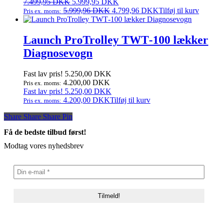
pris
Den
pris
Den
7.499,95
DKK
5.999,95
DKK
var:
oprindelige
er:
aktuelle
5.999,96
DKK
4.799,96
DKK
Tilføj til kurv
Pris ex. moms:
7.499,95 DKK.
pris
5.999,95 DKK.
pris
var:
er:
7.499,95 DKK.
5.999,95 DKK.
Launch ProTrolley TWT‑100 lækker
Diagnosevogn
Fast lav pris!
5.250,00
DKK
4.200,00
DKK
Pris ex. moms:
Fast lav pris!
5.250,00
DKK
4.200,00
DKK
Tilføj til kurv
Pris ex. moms:
Share
Share
Share
Share
Pin
Få de bedste tilbud først!
Modtag vores nyhedsbrev