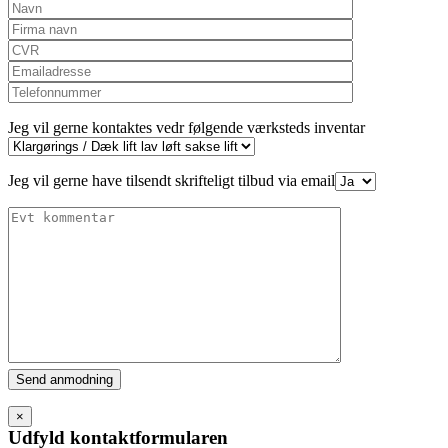
Jeg vil gerne kontaktes vedr følgende værksteds inventar
Jeg vil gerne have tilsendt skrifteligt tilbud via email
Please
leave
this
×
field
Udfyld kontaktformularen