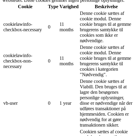
webstedet. Disse cookies gemmer ingen personlige oplysninger.
Cookie
Type
Varighed
Beskrivelse
Denne cookie sættes af
cookie modul. Denne
cookielawinfo-
11
cookie bruges til at gemme
0
checkbox-necessary
months
brugerens samtykke til
cookies som ikke er
nødvendige.
Denne cookie sættes af
cookie modul. Denne
cookielawinfo-
11
cookie bruges til at gemme
checkbox-non-
0
months
brugerens samtykke til
necessary
cookies i kategorien
"Nødvendig".
Denne cookie sættes af
Viabill. Den bruges til at
lagre den besøgenes
personlige oplysninger,
vb-user
0
1 year
disse er nødvendige når der
udføres transaktioner på
hjemmesiden. Cookien er
nødvendig for at gøre
transaktionen sikker.
Cookien sættes af cookie