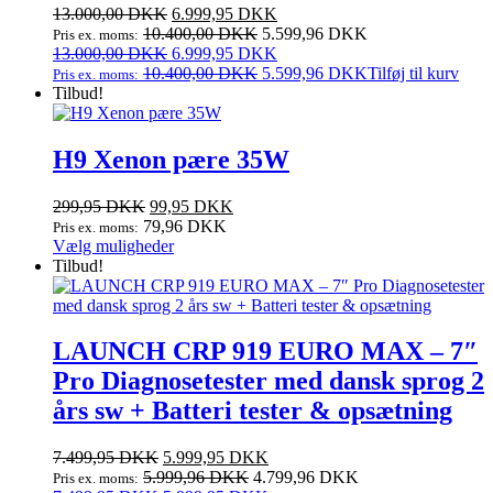
Den
Den
13.000,00
DKK
6.999,95
DKK
oprindelige
aktuelle
10.400,00
DKK
5.599,96
DKK
Pris ex. moms:
pris
Den
pris
Den
13.000,00
DKK
6.999,95
DKK
var:
oprindelige
er:
aktuelle
10.400,00
DKK
5.599,96
DKK
Tilføj til kurv
Pris ex. moms:
13.000,00 DKK.
pris
6.999,95 DKK.
pris
Tilbud!
var:
er:
13.000,00 DKK.
6.999,95 DKK.
H9 Xenon pære 35W
Den
Den
299,95
DKK
99,95
DKK
oprindelige
aktuelle
79,96
DKK
Pris ex. moms:
pris
Dette
pris
Vælg muligheder
var:
vare
er:
Tilbud!
299,95 DKK.
har
99,95 DKK.
flere
varianter.
Mulighederne
LAUNCH CRP 919 EURO MAX – 7″
kan
Pro Diagnosetester med dansk sprog 2
vælges
på
års sw + Batteri tester & opsætning
varesiden
Den
Den
7.499,95
DKK
5.999,95
DKK
oprindelige
aktuelle
5.999,96
DKK
4.799,96
DKK
Pris ex. moms: