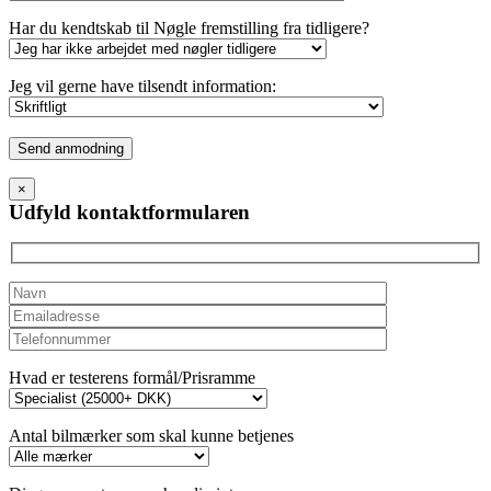
Har du kendtskab til Nøgle fremstilling fra tidligere?
Jeg vil gerne have tilsendt information:
Please
leave
this
×
field
Udfyld kontaktformularen
empty.
Hvad er testerens formål/Prisramme
Antal bilmærker som skal kunne betjenes