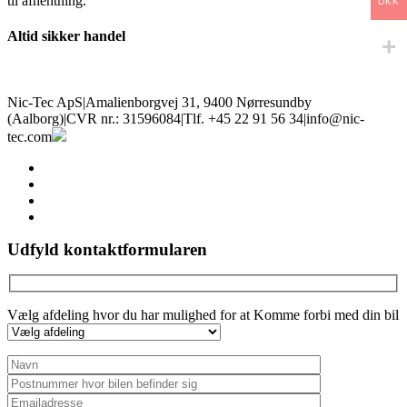
til afhentning.
DKK
Altid sikker handel
Nic-Tec ApS
|
Amalienborgvej 31, 9400 Nørresundby
(Aalborg)
|
CVR nr.: 31596084
|
Tlf. +45 22 91 56 34
|
info@nic-
tec.com
facebook
linkedin
youtube
instagram
Udfyld kontaktformularen
Vælg afdeling hvor du har mulighed for at Komme forbi med din bil