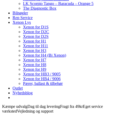
LK Scorpio Tango – Baracuda – Orange 5
The Diagnostic Box
Bilnøgler
Rep Service
Xenon Lys
Xenon for D1S
Xenon for D2C
Xenon for D2S
Xenon for H1
Xenon for H11
Xenon for H3
Xenon for H4 (Bi Xenon)
Xenon for H7
Xenon for H8
Xenon for H9
Xenon for HB3 / 9005
Xenon for HB4 / 9006
Pærer, ballast & tilbehør
Outlet
Nyhedsblog
Kæmpe udvalg
Dag til dag levering
Fragt fra 49kr
Eget service
værksted
Vejledning og support