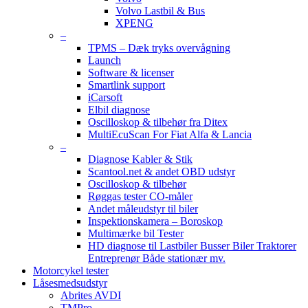
Volvo Lastbil & Bus
XPENG
–
TPMS – Dæk tryks overvågning
Launch
Software & licenser
Smartlink support
iCarsoft
Elbil diagnose
Oscilloskop & tilbehør fra Ditex
MultiEcuScan For Fiat Alfa & Lancia
–
Diagnose Kabler & Stik
Scantool.net & andet OBD udstyr
Oscilloskop & tilbehør
Røggas tester CO-måler
Andet måleudstyr til biler
Inspektionskamera – Boroskop
Multimærke bil Tester
HD diagnose til Lastbiler Busser Biler Traktorer
Entreprenør Både stationær mv.
Motorcykel tester
Låsesmedsudstyr
Abrites AVDI
TMPro