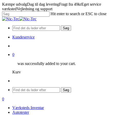
Skip
Kæmpe udvalg
Dag til dag levering
Fragt fra 49kr
Eget service
to
værksted
Vejledning og support
main
Hit enter to search or ESC to close
content
Close
Search
Søg
Kundeservice
search
0
was successfully added to your cart.
Kurv
Menu
Søg
search
0
Menu
Værksteds Inventar
Autotester