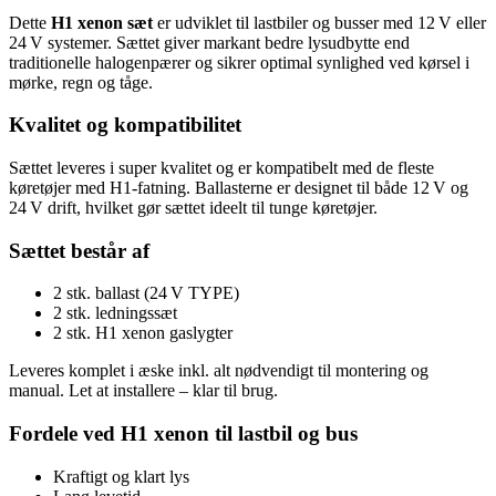
Dette
H1 xenon sæt
er udviklet til lastbiler og busser med 12 V eller
24 V systemer. Sættet giver markant bedre lysudbytte end
traditionelle halogenpærer og sikrer optimal synlighed ved kørsel i
mørke, regn og tåge.
Kvalitet og kompatibilitet
Sættet leveres i super kvalitet og er kompatibelt med de fleste
køretøjer med H1‑fatning. Ballasterne er designet til både 12 V og
24 V drift, hvilket gør sættet ideelt til tunge køretøjer.
Sættet består af
2 stk. ballast (24 V TYPE)
2 stk. ledningssæt
2 stk. H1 xenon gaslygter
Leveres komplet i æske inkl. alt nødvendigt til montering og
manual. Let at installere – klar til brug.
Fordele ved H1 xenon til lastbil og bus
Kraftigt og klart lys