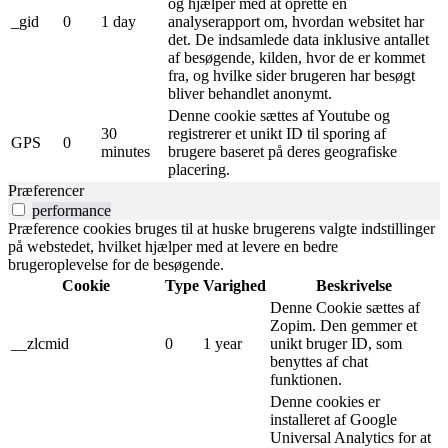
og hjælper med at oprette en
_gid
0
1 day
analyserapport om, hvordan websitet har
det. De indsamlede data inklusive antallet
af besøgende, kilden, hvor de er kommet
fra, og hvilke sider brugeren har besøgt
bliver behandlet anonymt.
Denne cookie sættes af Youtube og
30
registrerer et unikt ID til sporing af
GPS
0
minutes
brugere baseret på deres geografiske
placering.
Præferencer
performance
Præference cookies bruges til at huske brugerens valgte indstillinger
på webstedet, hvilket hjælper med at levere en bedre
brugeroplevelse for de besøgende.
Cookie
Type
Varighed
Beskrivelse
Denne Cookie sættes af
Zopim. Den gemmer et
__zlcmid
0
1 year
unikt bruger ID, som
benyttes af chat
funktionen.
Denne cookies er
installeret af Google
Universal Analytics for at