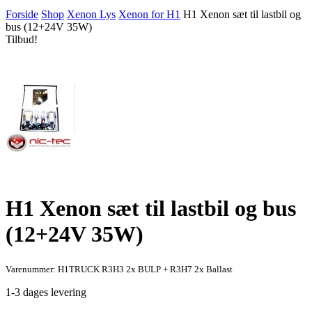
Forside
Shop
Xenon Lys
Xenon for H1
H1 Xenon sæt til lastbil og
bus (12+24V 35W)
Tilbud!
H1 Xenon sæt til lastbil og bus
(12+24V 35W)
Varenummer: H1TRUCK R3H3 2x BULP + R3H7 2x Ballast
1-3 dages levering