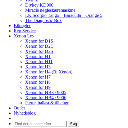
Diykey KD900
Miracle nøgleskæremaskine
LK Scorpio Tango – Baracuda – Orange 5
The Diagnostic Box
Bilnøgler
Rep Service
Xenon Lys
Xenon for D1S
Xenon for D2C
Xenon for D2S
Xenon for H1
Xenon for H11
Xenon for H3
Xenon for H4 (Bi Xenon)
Xenon for H7
Xenon for H8
Xenon for H9
Xenon for HB3 / 9005
Xenon for HB4 / 9006
Pærer, ballast & tilbehør
Outlet
Nyhedsblog
Søg