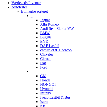
Værksteds Inventar
Autotester
Bilmærke sorteret
–
Jaguar
Alfa Romeo
Audi-Seat-Skoda-VW
BMW
Bugatti
BYD
DAF Lastbil
chevrolet & Daewoo
Chrysler
Citroen
Fiat
Ford
–
GM
Honda
HONGQI
Hyundai
Infinity
Iveco Lastbil & Bus
Isuzu
Kia