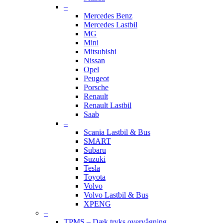
–
Mercedes Benz
Mercedes Lastbil
MG
Mini
Mitsubishi
Nissan
Opel
Peugeot
Porsche
Renault
Renault Lastbil
Saab
–
Scania Lastbil & Bus
SMART
Subaru
Suzuki
Tesla
Toyota
Volvo
Volvo Lastbil & Bus
XPENG
–
TPMS – Dæk tryks overvågning