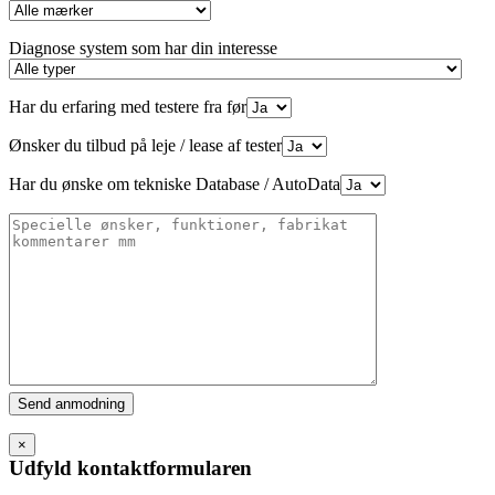
Diagnose system som har din interesse
Har du erfaring med testere fra før
Ønsker du tilbud på leje / lease af tester
Har du ønske om tekniske Database / AutoData
Please
leave
this
×
field
Udfyld kontaktformularen
empty.