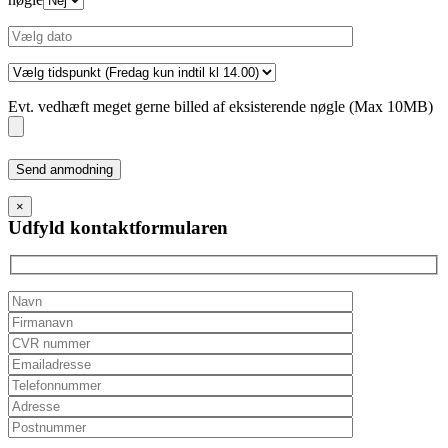
Evt. vedhæft meget gerne billed af eksisterende nøgle (Max 10MB)
Please
leave
this
×
field
Udfyld kontaktformularen
empty.