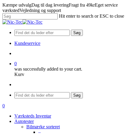
Skip
Kæmpe udvalg
Dag til dag levering
Fragt fra 49kr
Eget service
to
værksted
Vejledning og support
main
Hit enter to search or ESC to close
content
Close
Search
Søg
Kundeservice
search
0
was successfully added to your cart.
Kurv
Menu
Søg
search
0
Menu
Værksteds Inventar
Autotester
Bilmærke sorteret
–