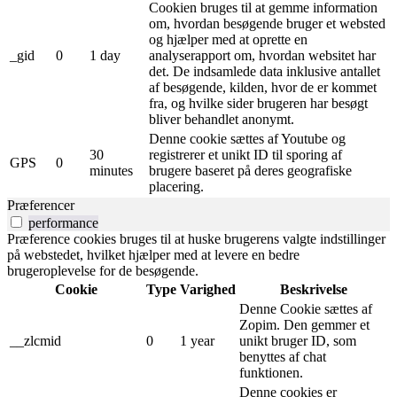
Cookien bruges til at gemme information
om, hvordan besøgende bruger et websted
og hjælper med at oprette en
_gid
0
1 day
analyserapport om, hvordan websitet har
det. De indsamlede data inklusive antallet
af besøgende, kilden, hvor de er kommet
fra, og hvilke sider brugeren har besøgt
bliver behandlet anonymt.
Denne cookie sættes af Youtube og
30
registrerer et unikt ID til sporing af
GPS
0
minutes
brugere baseret på deres geografiske
placering.
Præferencer
performance
Præference cookies bruges til at huske brugerens valgte indstillinger
på webstedet, hvilket hjælper med at levere en bedre
brugeroplevelse for de besøgende.
Cookie
Type
Varighed
Beskrivelse
Denne Cookie sættes af
Zopim. Den gemmer et
__zlcmid
0
1 year
unikt bruger ID, som
benyttes af chat
funktionen.
Denne cookies er