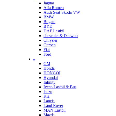
Jaguar
Alfa Romeo
Audi-Seat-Skoda-VW
BMW
Bugatti
BYD
DAF Lastbil
chevrolet & Daewoo
Chrysler
Citroen
Fiat
Ford
–
GM
Honda
HONGQI
Hyundai
Infinity
Iveco Lastbil & Bus
Isuzu
Kia
Lancia
Land Rover
MAN Lastbil
Mazda