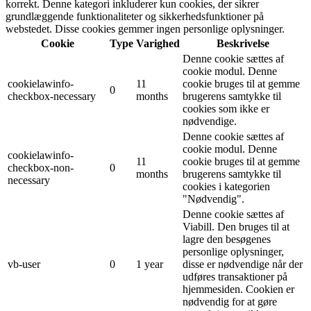
korrekt. Denne kategori inkluderer kun cookies, der sikrer
grundlæggende funktionaliteter og sikkerhedsfunktioner på
webstedet. Disse cookies gemmer ingen personlige oplysninger.
Cookie
Type
Varighed
Beskrivelse
Denne cookie sættes af
cookie modul. Denne
cookielawinfo-
11
cookie bruges til at gemme
0
checkbox-necessary
months
brugerens samtykke til
cookies som ikke er
nødvendige.
Denne cookie sættes af
cookie modul. Denne
cookielawinfo-
11
cookie bruges til at gemme
checkbox-non-
0
months
brugerens samtykke til
necessary
cookies i kategorien
"Nødvendig".
Denne cookie sættes af
Viabill. Den bruges til at
lagre den besøgenes
personlige oplysninger,
vb-user
0
1 year
disse er nødvendige når der
udføres transaktioner på
hjemmesiden. Cookien er
nødvendig for at gøre