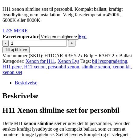
999,95 DKK.
599,00 DKK.
H11 xenon slimline sæt til personbil. Kompakt ballast, kraftigt
lysudbytte og nem installation. Vælg farvetemperatur 4500K,
6000K eller 8000K.
LÆS MERE
Farvetemperatur
Ryd
H11
Xenon
Tilføj til kurv
slimline
Varenummer (SKU):
H11CAR R3H5 2x Bulp + R3H7 2 x Ballast
sæt
Kategorier:
Xenon for H11
,
Xenon Lys
Tags:
bil lysopgradering
,
for
H11 pære
,
H11 xenon
,
personbil xenon
,
slimline xenon
,
xenon kit
,
personbil
xenon sæt
35W
antal
Beskrivelse
Beskrivelse
H11 Xenon slimline sæt for personbil
Dette
H11 xenon slimline sæt
er udviklet til personbiler, hvor der
ønskes kraftigt lysudbytte og en kompakt ballast, som er nem at
montere i trange lygtehuse. Sættet leveres komplet og er velegnet