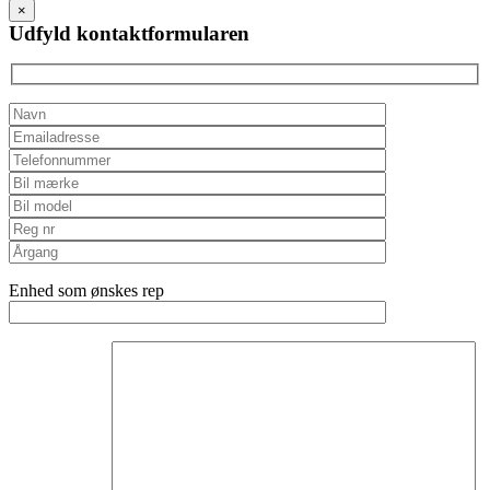
this
×
field
Udfyld kontaktformularen
empty.
Enhed som ønskes rep