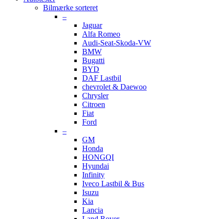
Bilmærke sorteret
–
Jaguar
Alfa Romeo
Audi-Seat-Skoda-VW
BMW
Bugatti
BYD
DAF Lastbil
chevrolet & Daewoo
Chrysler
Citroen
Fiat
Ford
–
GM
Honda
HONGQI
Hyundai
Infinity
Iveco Lastbil & Bus
Isuzu
Kia
Lancia
Land Rover