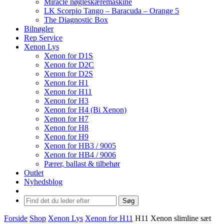
Miracle nøgleskæremaskine
LK Scorpio Tango – Baracuda – Orange 5
The Diagnostic Box
Bilnøgler
Rep Service
Xenon Lys
Xenon for D1S
Xenon for D2C
Xenon for D2S
Xenon for H1
Xenon for H11
Xenon for H3
Xenon for H4 (Bi Xenon)
Xenon for H7
Xenon for H8
Xenon for H9
Xenon for HB3 / 9005
Xenon for HB4 / 9006
Pærer, ballast & tilbehør
Outlet
Nyhedsblog
Søg
Forside
Shop
Xenon Lys
Xenon for H11
H11 Xenon slimline sæt