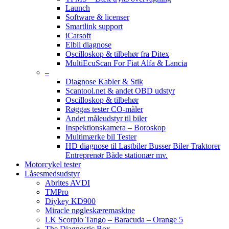
Launch
Software & licenser
Smartlink support
iCarsoft
Elbil diagnose
Oscilloskop & tilbehør fra Ditex
MultiEcuScan For Fiat Alfa & Lancia
–
Diagnose Kabler & Stik
Scantool.net & andet OBD udstyr
Oscilloskop & tilbehør
Røggas tester CO-måler
Andet måleudstyr til biler
Inspektionskamera – Boroskop
Multimærke bil Tester
HD diagnose til Lastbiler Busser Biler Traktorer
Entreprenør Både stationær mv.
Motorcykel tester
Låsesmedsudstyr
Abrites AVDI
TMPro
Diykey KD900
Miracle nøgleskæremaskine
LK Scorpio Tango – Baracuda – Orange 5
The Diagnostic Box