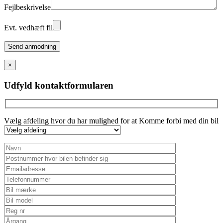
Fejlbeskrivelse
Evt. vedhæft fil
Please
leave
this
×
field
empty.
Udfyld kontaktformularen
Vælg afdeling hvor du har mulighed for at Komme forbi med din bil