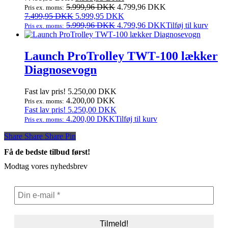
oprindelige
aktuelle
5.999,96
DKK
4.799,96
DKK
Pris ex. moms:
pris
Den
pris
Den
7.499,95
DKK
5.999,95
DKK
var:
oprindelige
er:
aktuelle
5.999,96
DKK
4.799,96
DKK
Tilføj til kurv
Pris ex. moms:
7.499,95 DKK.
pris
5.999,95 DKK.
pris
var:
er:
7.499,95 DKK.
5.999,95 DKK.
Launch ProTrolley TWT‑100 lækker
Diagnosevogn
Fast lav pris!
5.250,00
DKK
4.200,00
DKK
Pris ex. moms:
Fast lav pris!
5.250,00
DKK
4.200,00
DKK
Tilføj til kurv
Pris ex. moms:
Share
Share
Share
Share
Pin
Få de bedste tilbud først!
Modtag vores nyhedsbrev