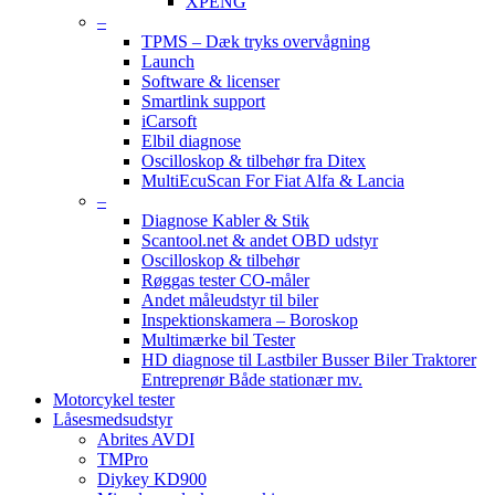
XPENG
–
TPMS – Dæk tryks overvågning
Launch
Software & licenser
Smartlink support
iCarsoft
Elbil diagnose
Oscilloskop & tilbehør fra Ditex
MultiEcuScan For Fiat Alfa & Lancia
–
Diagnose Kabler & Stik
Scantool.net & andet OBD udstyr
Oscilloskop & tilbehør
Røggas tester CO-måler
Andet måleudstyr til biler
Inspektionskamera – Boroskop
Multimærke bil Tester
HD diagnose til Lastbiler Busser Biler Traktorer
Entreprenør Både stationær mv.
Motorcykel tester
Låsesmedsudstyr
Abrites AVDI
TMPro
Diykey KD900