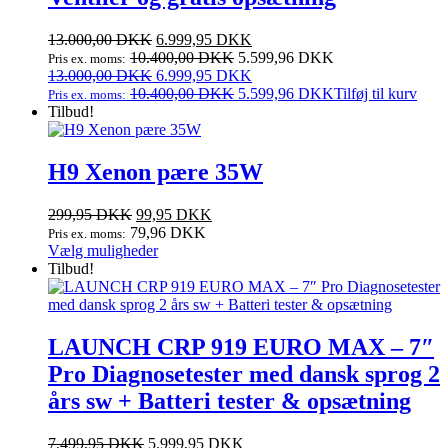
Den
Den
13.000,00
DKK
6.999,95
DKK
oprindelige
aktuelle
10.400,00
DKK
5.599,96
DKK
Pris ex. moms:
pris
Den
pris
Den
13.000,00
DKK
6.999,95
DKK
var:
oprindelige
er:
aktuelle
10.400,00
DKK
5.599,96
DKK
Tilføj til kurv
Pris ex. moms:
13.000,00 DKK.
pris
6.999,95 DKK.
pris
Tilbud!
var:
er:
13.000,00 DKK.
6.999,95 DKK.
H9 Xenon pære 35W
Den
Den
299,95
DKK
99,95
DKK
oprindelige
aktuelle
79,96
DKK
Pris ex. moms:
pris
Dette
pris
Vælg muligheder
var:
vare
er:
Tilbud!
299,95 DKK.
har
99,95 DKK.
flere
varianter.
Mulighederne
LAUNCH CRP 919 EURO MAX – 7″
kan
Pro Diagnosetester med dansk sprog 2
vælges
på
års sw + Batteri tester & opsætning
varesiden
Den
Den
7.499,95
DKK
5.999,95
DKK