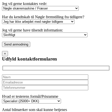
Jeg vil gerne kontaktes vedr:
Har du kendtskab til Nøgle fremstilling fra tidligere?
Jeg vil gerne have tilsendt information:
Please
leave
this
×
field
Udfyld kontaktformularen
empty.
Hvad er testerens formål/Prisramme
Antal bilmærker som skal kunne betjenes