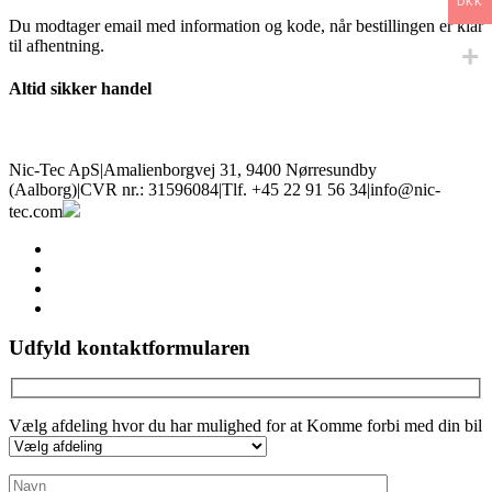
DKK
Du modtager email med information og kode, når bestillingen er klar
til afhentning.
Altid sikker handel
Nic-Tec ApS
|
Amalienborgvej 31, 9400 Nørresundby
(Aalborg)
|
CVR nr.: 31596084
|
Tlf. +45 22 91 56 34
|
info@nic-
tec.com
facebook
linkedin
youtube
instagram
Udfyld kontaktformularen
Vælg afdeling hvor du har mulighed for at Komme forbi med din bil