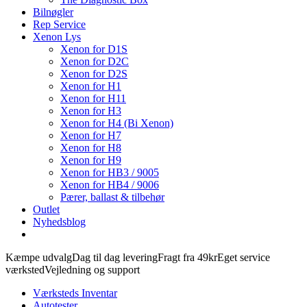
Bilnøgler
Rep Service
Xenon Lys
Xenon for D1S
Xenon for D2C
Xenon for D2S
Xenon for H1
Xenon for H11
Xenon for H3
Xenon for H4 (Bi Xenon)
Xenon for H7
Xenon for H8
Xenon for H9
Xenon for HB3 / 9005
Xenon for HB4 / 9006
Pærer, ballast & tilbehør
Outlet
Nyhedsblog
Kæmpe udvalg
Dag til dag levering
Fragt fra 49kr
Eget service
værksted
Vejledning og support
Værksteds Inventar
Autotester