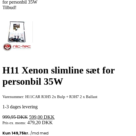
for personbil 35W
Tilbud!
H11 Xenon slimline sæt for
personbil 35W
Varenummer: H11CAR R3H5 2x Bulp + R3H7 2 x Ballast
1-3 dages levering
Den
Den
999,95
DKK
599,00
DKK
oprindelige
aktuelle
479,20
DKK
Pris ex. moms:
pris
pris
var:
er: