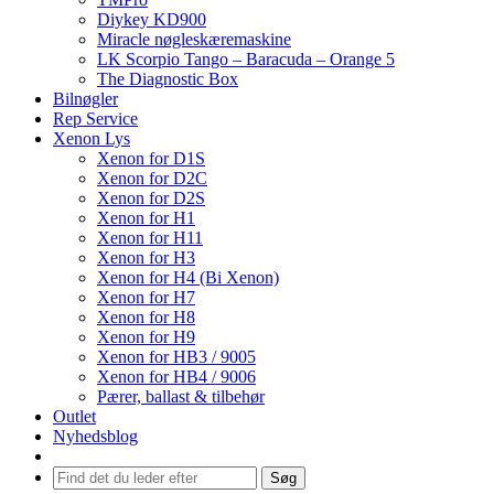
Diykey KD900
Miracle nøgleskæremaskine
LK Scorpio Tango – Baracuda – Orange 5
The Diagnostic Box
Bilnøgler
Rep Service
Xenon Lys
Xenon for D1S
Xenon for D2C
Xenon for D2S
Xenon for H1
Xenon for H11
Xenon for H3
Xenon for H4 (Bi Xenon)
Xenon for H7
Xenon for H8
Xenon for H9
Xenon for HB3 / 9005
Xenon for HB4 / 9006
Pærer, ballast & tilbehør
Outlet
Nyhedsblog
Søg