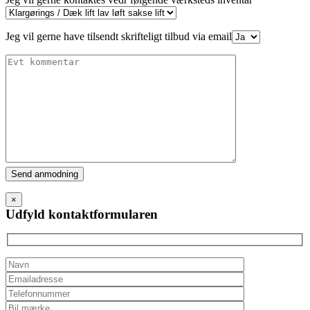
Jeg vil gerne have tilsendt skrifteligt tilbud via email
Please
leave
this
×
field
Udfyld kontaktformularen
empty.