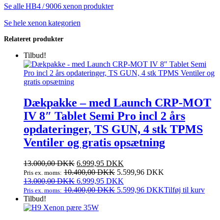
Se alle HB4 / 9006 xenon produkter
Se hele xenon kategorien
Relateret produkter
Tilbud!
Dækpakke – med Launch CRP-MOT
IV 8″ Tablet Semi Pro incl 2 års
opdateringer, TS GUN, 4 stk TPMS
Ventiler og gratis opsætning
Den
Den
13.000,00
DKK
6.999,95
DKK
oprindelige
aktuelle
10.400,00
DKK
5.599,96
DKK
Pris ex. moms:
pris
Den
pris
Den
13.000,00
DKK
6.999,95
DKK
var:
oprindelige
er:
aktuelle
10.400,00
DKK
5.599,96
DKK
Tilføj til kurv
Pris ex. moms:
13.000,00 DKK.
pris
6.999,95 DKK.
pris
Tilbud!
var:
er:
13.000,00 DKK.
6.999,95 DKK.