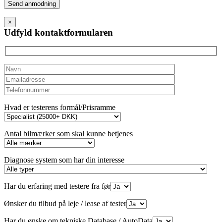
Please
leave
this
×
field
Udfyld kontaktformularen
empty.
Hvad er testerens formål/Prisramme
Antal bilmærker som skal kunne betjenes
Diagnose system som har din interesse
Har du erfaring med testere fra før
Ønsker du tilbud på leje / lease af tester
Har du ønske om tekniske Database / AutoData