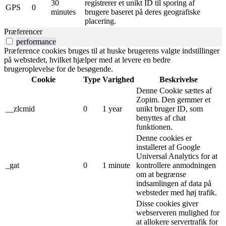
30
registrerer et unikt ID til sporing af
GPS
0
minutes
brugere baseret på deres geografiske
placering.
Præferencer
performance
Præference cookies bruges til at huske brugerens valgte indstillinger
på webstedet, hvilket hjælper med at levere en bedre
brugeroplevelse for de besøgende.
Cookie
Type
Varighed
Beskrivelse
Denne Cookie sættes af
Zopim. Den gemmer et
__zlcmid
0
1 year
unikt bruger ID, som
benyttes af chat
funktionen.
Denne cookies er
installeret af Google
Universal Analytics for at
_gat
0
1 minute
kontrollere anmodningen
om at begrænse
indsamlingen af ​​data på
websteder med høj trafik.
Disse cookies giver
webserveren mulighed for
at allokere servertrafik for