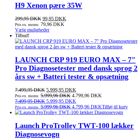
H9 Xenon pære 35W
Den
Den
299,95
DKK
99,95
DKK
oprindelige
aktuelle
79,96
DKK
Pris ex. moms:
pris
Dette
pris
Vælg muligheder
var:
vare
er:
Tilbud!
299,95 DKK.
har
99,95 DKK.
flere
varianter.
Mulighederne
LAUNCH CRP 919 EURO MAX – 7″
kan
Pro Diagnosetester med dansk sprog 2
vælges
på
års sw + Batteri tester & opsætning
varesiden
Den
Den
7.499,95
DKK
5.999,95
DKK
oprindelige
aktuelle
5.999,96
DKK
4.799,96
DKK
Pris ex. moms:
pris
Den
pris
Den
7.499,95
DKK
5.999,95
DKK
var:
oprindelige
er:
aktuelle
5.999,96
DKK
4.799,96
DKK
Tilføj til kurv
Pris ex. moms:
7.499,95 DKK.
pris
5.999,95 DKK.
pris
var:
er:
7.499,95 DKK.
5.999,95 DKK.
Launch ProTrolley TWT‑100 lækker
Diagnosevogn