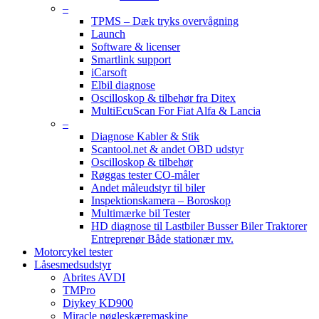
–
TPMS – Dæk tryks overvågning
Launch
Software & licenser
Smartlink support
iCarsoft
Elbil diagnose
Oscilloskop & tilbehør fra Ditex
MultiEcuScan For Fiat Alfa & Lancia
–
Diagnose Kabler & Stik
Scantool.net & andet OBD udstyr
Oscilloskop & tilbehør
Røggas tester CO-måler
Andet måleudstyr til biler
Inspektionskamera – Boroskop
Multimærke bil Tester
HD diagnose til Lastbiler Busser Biler Traktorer
Entreprenør Både stationær mv.
Motorcykel tester
Låsesmedsudstyr
Abrites AVDI
TMPro
Diykey KD900
Miracle nøgleskæremaskine