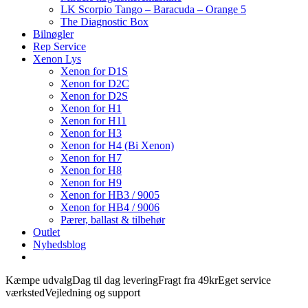
LK Scorpio Tango – Baracuda – Orange 5
The Diagnostic Box
Bilnøgler
Rep Service
Xenon Lys
Xenon for D1S
Xenon for D2C
Xenon for D2S
Xenon for H1
Xenon for H11
Xenon for H3
Xenon for H4 (Bi Xenon)
Xenon for H7
Xenon for H8
Xenon for H9
Xenon for HB3 / 9005
Xenon for HB4 / 9006
Pærer, ballast & tilbehør
Outlet
Nyhedsblog
Kæmpe udvalg
Dag til dag levering
Fragt fra 49kr
Eget service
værksted
Vejledning og support