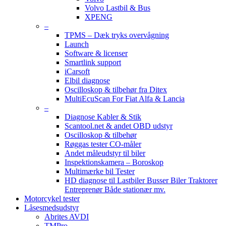
Volvo Lastbil & Bus
XPENG
–
TPMS – Dæk tryks overvågning
Launch
Software & licenser
Smartlink support
iCarsoft
Elbil diagnose
Oscilloskop & tilbehør fra Ditex
MultiEcuScan For Fiat Alfa & Lancia
–
Diagnose Kabler & Stik
Scantool.net & andet OBD udstyr
Oscilloskop & tilbehør
Røggas tester CO-måler
Andet måleudstyr til biler
Inspektionskamera – Boroskop
Multimærke bil Tester
HD diagnose til Lastbiler Busser Biler Traktorer
Entreprenør Både stationær mv.
Motorcykel tester
Låsesmedsudstyr
Abrites AVDI
TMPro