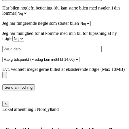
Har bilen nøglefri betjening (du kan starte bilen med nøglen i din
lomme)
Jeg har fungerende nøgle som starter bilen
Jeg har mulighed for at komme med min bil for tilpasning af ny
nøgle
Evt. vedhæft meget gerne billed af eksisterende nøgle (Max 10MB)
Please
leave
this
field
×
empty.
Lokal afhentning i Nordjylland