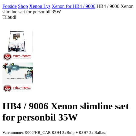
Forside
Shop
Xenon Lys
Xenon for HB4 / 9006
HB4 / 9006 Xenon
slimline sæt for personbil 35W
Tilbud!
HB4 / 9006 Xenon slimline sæt
for personbil 35W
Varenummer: 9006/HB_CAR R3H4 2xBulp + R3H7 2x Ballast