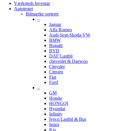
Værksteds Inventar
Autotester
Bilmærke sorteret
–
Jaguar
Alfa Romeo
Audi-Seat-Skoda-VW
BMW
Bugatti
BYD
DAF Lastbil
chevrolet & Daewoo
Chrysler
Citroen
Fiat
Ford
–
GM
Honda
HONGQI
Hyundai
Infinity
Iveco Lastbil & Bus
Isuzu
Kia