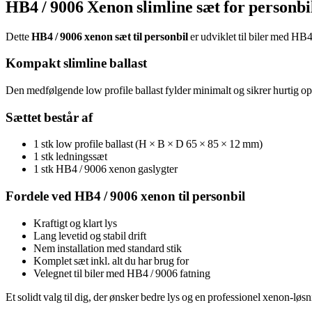
HB4 / 9006 Xenon slimline sæt for personbi
Dette
HB4 / 9006 xenon sæt til personbil
er udviklet til biler med HB4
Kompakt slimline ballast
Den medfølgende low profile ballast fylder minimalt og sikrer hurtig opst
Sættet består af
1 stk low profile ballast (H × B × D 65 × 85 × 12 mm)
1 stk ledningssæt
1 stk HB4 / 9006 xenon gaslygter
Fordele ved HB4 / 9006 xenon til personbil
Kraftigt og klart lys
Lang levetid og stabil drift
Nem installation med standard stik
Komplet sæt inkl. alt du har brug for
Velegnet til biler med HB4 / 9006 fatning
Et solidt valg til dig, der ønsker bedre lys og en professionel xenon‑løsni