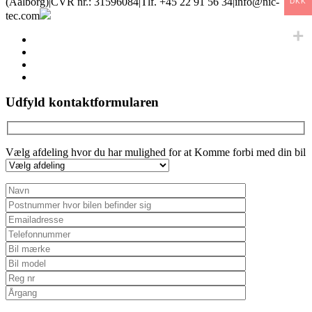
(Aalborg)
|
CVR nr.: 31596084
|
Tlf. +45 22 91 56 34
|
info@nic-
DKK
tec.com
facebook
linkedin
youtube
instagram
Udfyld kontaktformularen
Vælg afdeling hvor du har mulighed for at Komme forbi med din bil