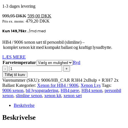
1-3 dages levering
Den
Den
999,95
DKK
599,00
DKK
oprindelige
aktuelle
479,20
DKK
Pris ex. moms:
pris
pris
var:
er:
999,95 DKK.
599,00 DKK.
HB4 / 9006 xenon sæt til personbil (slimline) –
komplet xenon kit med kompakt ballast og kraftigt lysudbytte.
LÆS MERE
Farvetemperatur
Ryd
HB4
/
Tilføj til kurv
9006
Varenummer (SKU):
9006/HB_CAR R3H4 2xBulp + R3H7 2x
Xenon
Ballast
Kategorier:
Xenon for HB4 / 9006
,
Xenon Lys
Tags:
slimline
9006 xenon
,
bil lysopgradering
,
HB4 pære
,
HB4 xenon
,
personbil
sæt
xenon
,
slimline xenon
,
xenon kit
,
xenon sæt
for
personbil
Beskrivelse
35W
antal
Beskrivelse