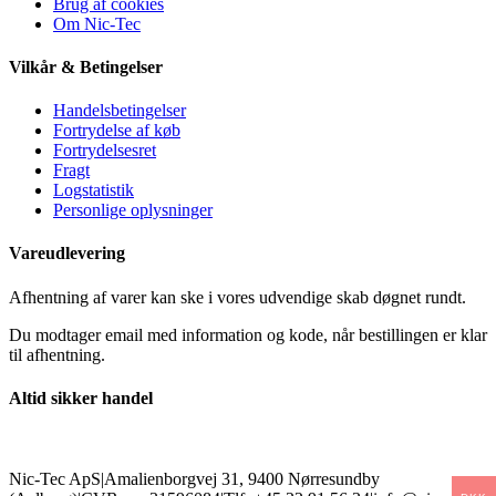
Brug af cookies
Om Nic-Tec
Vilkår & Betingelser
Handelsbetingelser
Fortrydelse af køb
Fortrydelsesret
Fragt
Logstatistik
Personlige oplysninger
Vareudlevering
Afhentning af varer kan ske i vores udvendige skab døgnet rundt.
Du modtager email med information og kode, når bestillingen er klar
til afhentning.
Altid sikker handel
Nic-Tec ApS
|
Amalienborgvej 31, 9400 Nørresundby