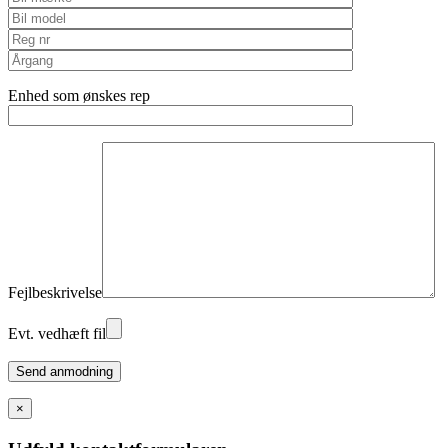
Enhed som ønskes rep
Fejlbeskrivelse
Evt. vedhæft fil
Please
leave
this
×
field
empty.