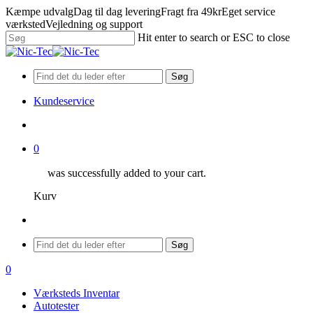
Skip
Kæmpe udvalg
Dag til dag levering
Fragt fra 49kr
Eget service
to
værksted
Vejledning og support
main
Hit enter to search or ESC to close
content
Close
Search
Søg
Kundeservice
search
0
was successfully added to your cart.
Kurv
Menu
Søg
search
0
Menu
Værksteds Inventar
Autotester