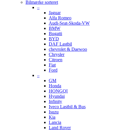
Bilmærke sorteret
–
Jaguar
Alfa Romeo
Audi-Seat-Skoda-VW
BMW
Bugatti
BYD
DAF Lastbil
chevrolet & Daewoo
Chrysler
Citroen
Fiat
Ford
–
GM
Honda
HONGQI
Hyundai
Infinity
Iveco Lastbil & Bus
Isuzu
Kia
Lancia
Land Rover