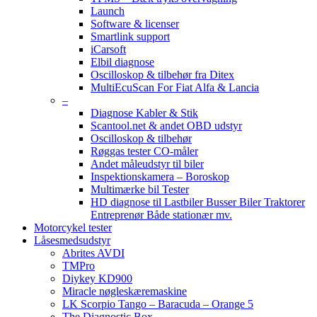
Launch
Software & licenser
Smartlink support
iCarsoft
Elbil diagnose
Oscilloskop & tilbehør fra Ditex
MultiEcuScan For Fiat Alfa & Lancia
–
Diagnose Kabler & Stik
Scantool.net & andet OBD udstyr
Oscilloskop & tilbehør
Røggas tester CO-måler
Andet måleudstyr til biler
Inspektionskamera – Boroskop
Multimærke bil Tester
HD diagnose til Lastbiler Busser Biler Traktorer
Entreprenør Både stationær mv.
Motorcykel tester
Låsesmedsudstyr
Abrites AVDI
TMPro
Diykey KD900
Miracle nøgleskæremaskine
LK Scorpio Tango – Baracuda – Orange 5
The Diagnostic Box