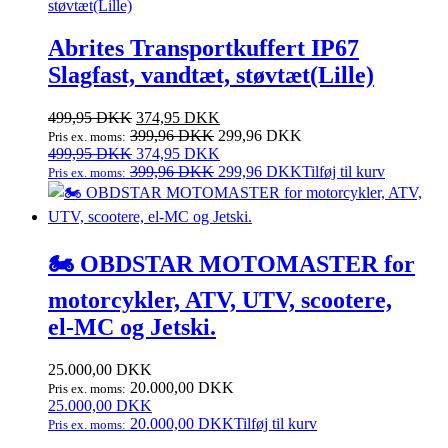
25.000,00 DKK.
17.500,00 DKK.
Abrites Transportkuffert IP67
Slagfast, vandtæt, støvtæt(Lille)
Den
Den
499,95
DKK
374,95
DKK
oprindelige
aktuelle
399,96
DKK
299,96
DKK
Pris ex. moms:
pris
Den
pris
Den
499,95
DKK
374,95
DKK
var:
oprindelige
er:
aktuelle
399,96
DKK
299,96
DKK
Tilføj til kurv
Pris ex. moms:
499,95 DKK.
pris
374,95 DKK.
pris
var:
er:
499,95 DKK.
374,95 DKK.
🏍️ OBDSTAR MOTOMASTER for
motorcykler, ATV, UTV, scootere,
el‑MC og Jetski.
25.000,00
DKK
20.000,00
DKK
Pris ex. moms:
25.000,00
DKK
20.000,00
DKK
Tilføj til kurv
Pris ex. moms: