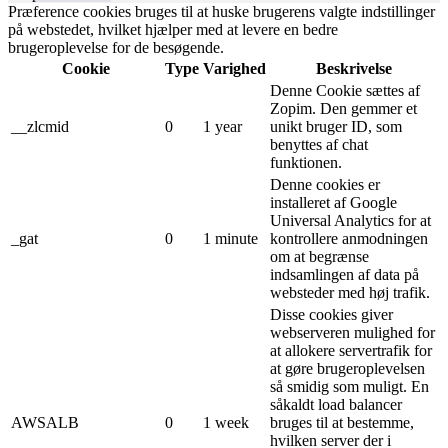
Præference cookies bruges til at huske brugerens valgte indstillinger
på webstedet, hvilket hjælper med at levere en bedre
brugeroplevelse for de besøgende.
Cookie
Type
Varighed
Beskrivelse
Denne Cookie sættes af
Zopim. Den gemmer et
__zlcmid
0
1 year
unikt bruger ID, som
benyttes af chat
funktionen.
Denne cookies er
installeret af Google
Universal Analytics for at
_gat
0
1 minute
kontrollere anmodningen
om at begrænse
indsamlingen af ​​data på
websteder med høj trafik.
Disse cookies giver
webserveren mulighed for
at allokere servertrafik for
at gøre brugeroplevelsen
så smidig som muligt. En
såkaldt load balancer
AWSALB
0
1 week
bruges til at bestemme,
hvilken server der i