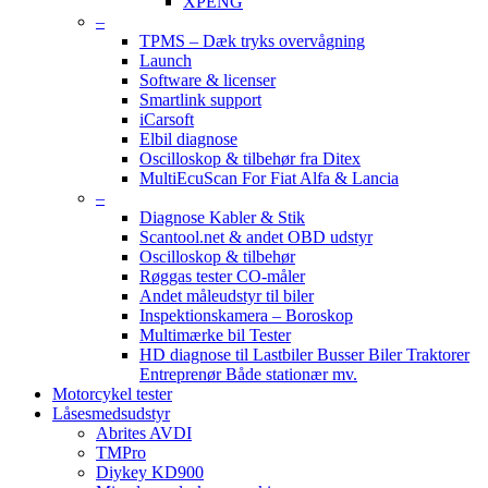
XPENG
–
TPMS – Dæk tryks overvågning
Launch
Software & licenser
Smartlink support
iCarsoft
Elbil diagnose
Oscilloskop & tilbehør fra Ditex
MultiEcuScan For Fiat Alfa & Lancia
–
Diagnose Kabler & Stik
Scantool.net & andet OBD udstyr
Oscilloskop & tilbehør
Røggas tester CO-måler
Andet måleudstyr til biler
Inspektionskamera – Boroskop
Multimærke bil Tester
HD diagnose til Lastbiler Busser Biler Traktorer
Entreprenør Både stationær mv.
Motorcykel tester
Låsesmedsudstyr
Abrites AVDI
TMPro
Diykey KD900