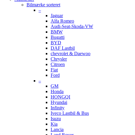
Bilmærke sorteret
–
Jaguar
Alfa Romeo
Audi-Seat-Skoda-VW
BMW
Bugatti
BYD
DAF Lastbil
chevrolet & Daewoo
Chrysler
Citroen
Fiat
Ford
–
GM
Honda
HONGQI
Hyundai
Infinity
Iveco Lastbil & Bus
Isuzu
Kia
Lancia
Land Rover