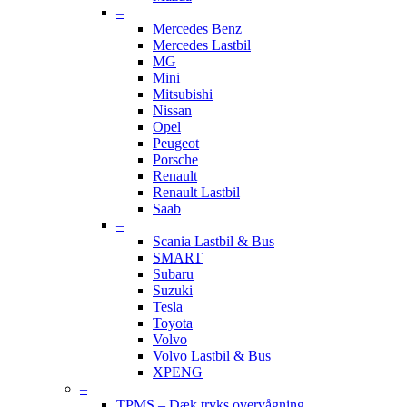
–
Mercedes Benz
Mercedes Lastbil
MG
Mini
Mitsubishi
Nissan
Opel
Peugeot
Porsche
Renault
Renault Lastbil
Saab
–
Scania Lastbil & Bus
SMART
Subaru
Suzuki
Tesla
Toyota
Volvo
Volvo Lastbil & Bus
XPENG
–
TPMS – Dæk tryks overvågning