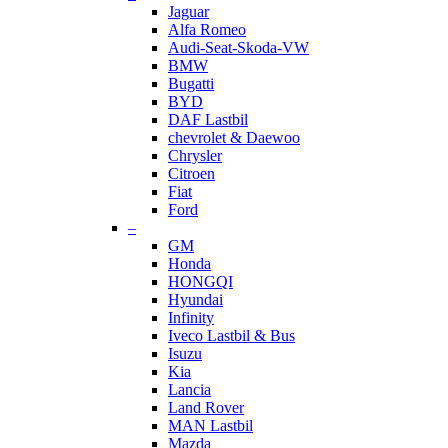
Jaguar
Alfa Romeo
Audi-Seat-Skoda-VW
BMW
Bugatti
BYD
DAF Lastbil
chevrolet & Daewoo
Chrysler
Citroen
Fiat
Ford
–
GM
Honda
HONGQI
Hyundai
Infinity
Iveco Lastbil & Bus
Isuzu
Kia
Lancia
Land Rover
MAN Lastbil
Mazda