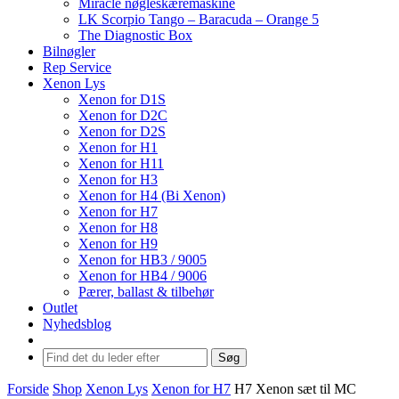
Miracle nøgleskæremaskine
LK Scorpio Tango – Baracuda – Orange 5
The Diagnostic Box
Bilnøgler
Rep Service
Xenon Lys
Xenon for D1S
Xenon for D2C
Xenon for D2S
Xenon for H1
Xenon for H11
Xenon for H3
Xenon for H4 (Bi Xenon)
Xenon for H7
Xenon for H8
Xenon for H9
Xenon for HB3 / 9005
Xenon for HB4 / 9006
Pærer, ballast & tilbehør
Outlet
Nyhedsblog
Søg
Forside
Shop
Xenon Lys
Xenon for H7
H7 Xenon sæt til MC