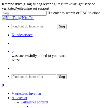
Skip
Kæmpe udvalg
Dag til dag levering
Fragt fra 49kr
Eget service
to
værksted
Vejledning og support
main
Hit enter to search or ESC to close
content
Close
Search
Søg
Kundeservice
search
0
was successfully added to your cart.
Kurv
Menu
Søg
search
0
Menu
Værksteds Inventar
Autotester
Bilmærke sorteret
–