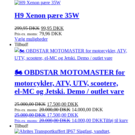
H9 Xenon pære 35W
Den
Den
299,95
DKK
99,95
DKK
oprindelige
aktuelle
79,96
DKK
Pris ex. moms:
pris
Dette
pris
Vælg muligheder
var:
vare
er:
Tilbud!
299,95 DKK.
har
99,95 DKK.
flere
varianter.
Mulighederne
🏍️ OBDSTAR MOTOMASTER for
kan
vælges
motorcykler, ATV, UTV, scootere,
på
varesiden
el‑MC og Jetski. Demo / outlet vare
Den
Den
25.000,00
DKK
17.500,00
DKK
oprindelige
aktuelle
20.000,00
DKK
14.000,00
DKK
Pris ex. moms:
pris
Den
pris
Den
25.000,00
DKK
17.500,00
DKK
var:
oprindelige
er:
aktuelle
20.000,00
DKK
14.000,00
DKK
Tilføj til kurv
Pris ex. moms:
25.000,00 DKK.
pris
17.500,00 DKK.
pris
Tilbud!
var:
er: