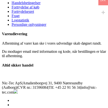
DKK
Handelsbetingelser
Fortrydelse af køb
Fortrydelsesret
Fragt
Logstatistik
Personlige oplysninger
Vareudlevering
Afhentning af varer kan ske i vores udvendige skab døgnet rundt.
Du modtager email med information og kode, når bestillingen er klar
til afhentning.
Altid sikker handel
Nic-Tec ApS
|
Amalienborgvej 31, 9400 Nørresundby
(Aalborg)
|
CVR nr.: 31596084
|
Tlf. +45 22 91 56 34
|
info@nic-
tec.com
facebook
linkedin