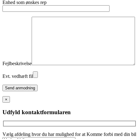
Enhed som ønskes rep
Fejlbeskrivelse
Evt. vedhæft fil
Please
leave
this
×
field
empty.
Udfyld kontaktformularen
Vælg afdeling hvor du har mulighed for at Komme forbi med din bil