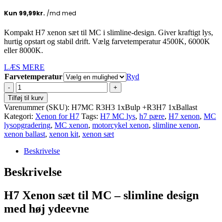
pris
pris
var:
er:
699,00 DKK.
399,95 DKK.
Kompakt H7 xenon sæt til MC i slimline‑design. Giver kraftigt lys,
hurtig opstart og stabil drift. Vælg farvetemperatur 4500K, 6000K
eller 8000K.
LÆS MERE
Farvetemperatur
Ryd
H7
Xenon
Tilføj til kurv
sæt
Varenummer (SKU):
H7MC R3H3 1xBulp +R3H7 1xBallast
til
Kategori:
Xenon for H7
Tags:
H7 MC lys
,
h7 pære
,
H7 xenon
,
MC
MC
lysopgradering
,
MC xenon
,
motorcykel xenon
,
slimline xenon
,
slimline
xenon ballast
,
xenon kit
,
xenon sæt
35W
antal
Beskrivelse
Beskrivelse
H7 Xenon sæt til MC – slimline design
med høj ydeevne