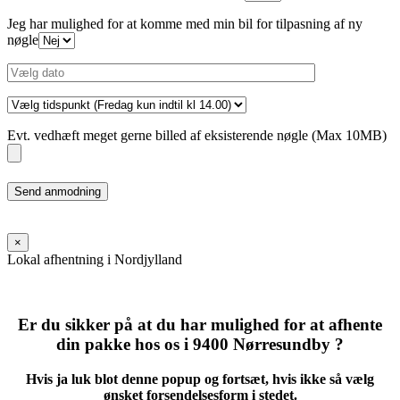
Jeg har mulighed for at komme med min bil for tilpasning af ny
nøgle
Evt. vedhæft meget gerne billed af eksisterende nøgle (Max 10MB)
Please
leave
this
field
×
empty.
Lokal afhentning i Nordjylland
Er du sikker på at du har mulighed for at afhente
din pakke hos os i 9400 Nørresundby ?
Hvis ja luk blot denne popup og fortsæt, hvis ikke så vælg
ønsket forsendelsesform i stedet.