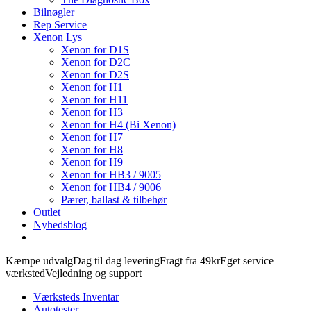
Bilnøgler
Rep Service
Xenon Lys
Xenon for D1S
Xenon for D2C
Xenon for D2S
Xenon for H1
Xenon for H11
Xenon for H3
Xenon for H4 (Bi Xenon)
Xenon for H7
Xenon for H8
Xenon for H9
Xenon for HB3 / 9005
Xenon for HB4 / 9006
Pærer, ballast & tilbehør
Outlet
Nyhedsblog
Kæmpe udvalg
Dag til dag levering
Fragt fra 49kr
Eget service
værksted
Vejledning og support
Værksteds Inventar
Autotester