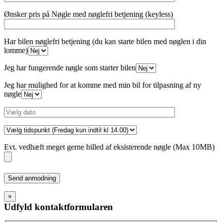
Ønsker pris på Nøgle med nøglefri betjening (keyless)
Har bilen nøglefri betjening (du kan starte bilen med nøglen i din
lomme)
Jeg har fungerende nøgle som starter bilen
Jeg har mulighed for at komme med min bil for tilpasning af ny
nøgle
Evt. vedhæft meget gerne billed af eksisterende nøgle (Max 10MB)
Please
leave
this
×
field
Udfyld kontaktformularen
empty.