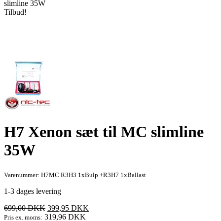
slimline 35W
Tilbud!
H7 Xenon sæt til MC slimline
35W
Varenummer: H7MC R3H3 1xBulp +R3H7 1xBallast
1-3 dages levering
Den
Den
699,00
DKK
399,95
DKK
oprindelige
aktuelle
319,96
DKK
Pris ex. moms: