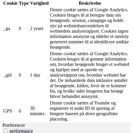
Cookie
Type
Varighed
Beskrivelse
Denne cookie sættes af Google Analytics.
Cookien bruges til at beregne data om
besøgende, session, camapign og holde
styr på webstedsanvendelsen til
_ga
0
2 years
webstedets analyserapport. Cookies lagrer
information anonymt og tildeler et randoly
genereret nummer til at identificere unikke
besøgende.
Denne cookie sættes af Google Analytics.
Cookien bruges til at gemme information
om, hvordan besøgende bruger et websted
og hjælper med at oprette en
_gid
0
1 day
analyserapport om, hvordan websitet har
det. De indsamlede data inklusive antallet
af besøgende, kilden, hvor de er kommet
fra, og hvilke sider brugeren har besøgt
bliver behandlet anonymt.
Denne cookie sættes af Youtube og
30
registrerer et unikt ID til sporing af
GPS
0
minutes
brugere baseret på deres geografiske
placering.
Præferencer
performance