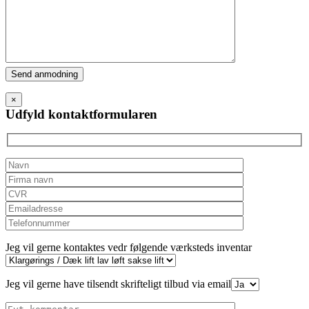
Please
leave
this
×
field
Udfyld kontaktformularen
empty.
Jeg vil gerne kontaktes vedr følgende værksteds inventar
Jeg vil gerne have tilsendt skrifteligt tilbud via email