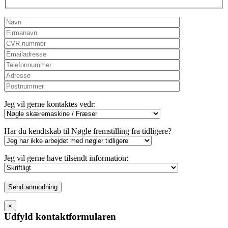
Jeg vil gerne kontaktes vedr:
Har du kendtskab til Nøgle fremstilling fra tidligere?
Jeg vil gerne have tilsendt information:
Please
leave
this
×
field
Udfyld kontaktformularen
empty.