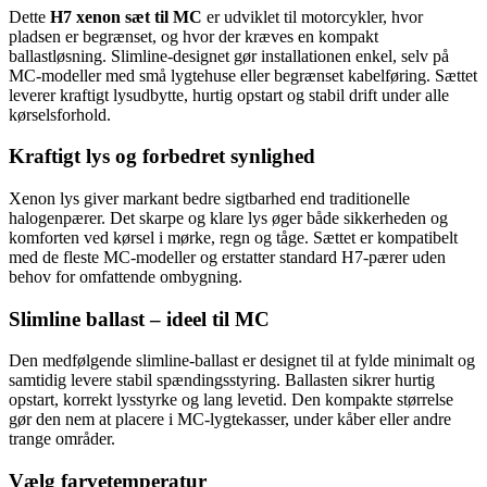
Dette
H7 xenon sæt til MC
er udviklet til motorcykler, hvor
pladsen er begrænset, og hvor der kræves en kompakt
ballastløsning. Slimline‑designet gør installationen enkel, selv på
MC‑modeller med små lygtehuse eller begrænset kabelføring. Sættet
leverer kraftigt lysudbytte, hurtig opstart og stabil drift under alle
kørselsforhold.
Kraftigt lys og forbedret synlighed
Xenon lys giver markant bedre sigtbarhed end traditionelle
halogenpærer. Det skarpe og klare lys øger både sikkerheden og
komforten ved kørsel i mørke, regn og tåge. Sættet er kompatibelt
med de fleste MC‑modeller og erstatter standard H7‑pærer uden
behov for omfattende ombygning.
Slimline ballast – ideel til MC
Den medfølgende slimline‑ballast er designet til at fylde minimalt og
samtidig levere stabil spændingsstyring. Ballasten sikrer hurtig
opstart, korrekt lysstyrke og lang levetid. Den kompakte størrelse
gør den nem at placere i MC‑lygtekasser, under kåber eller andre
trange områder.
Vælg farvetemperatur