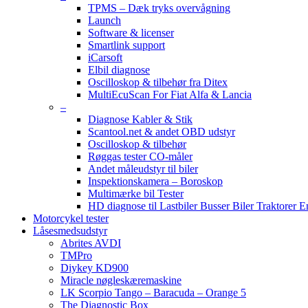
TPMS – Dæk tryks overvågning
Launch
Software & licenser
Smartlink support
iCarsoft
Elbil diagnose
Oscilloskop & tilbehør fra Ditex
MultiEcuScan For Fiat Alfa & Lancia
–
Diagnose Kabler & Stik
Scantool.net & andet OBD udstyr
Oscilloskop & tilbehør
Røggas tester CO-måler
Andet måleudstyr til biler
Inspektionskamera – Boroskop
Multimærke bil Tester
HD diagnose til Lastbiler Busser Biler Traktorer 
Motorcykel tester
Låsesmedsudstyr
Abrites AVDI
TMPro
Diykey KD900
Miracle nøgleskæremaskine
LK Scorpio Tango – Baracuda – Orange 5
The Diagnostic Box