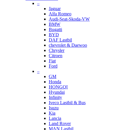
–
Jaguar
Alfa Romeo
Audi-Seat-Skoda-VW
BMW
Bugatti
BYD
DAF Lastbil
chevrolet & Daewoo
Chrysler
Citroen
Fiat
Ford
–
GM
Honda
HONGQI
Hyundai
Infinity
Iveco Lastbil & Bus
Isuzu
Kia
Lancia
Land Rover
MAN Lastbil