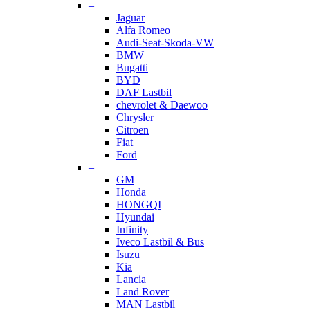
–
Jaguar
Alfa Romeo
Audi-Seat-Skoda-VW
BMW
Bugatti
BYD
DAF Lastbil
chevrolet & Daewoo
Chrysler
Citroen
Fiat
Ford
–
GM
Honda
HONGQI
Hyundai
Infinity
Iveco Lastbil & Bus
Isuzu
Kia
Lancia
Land Rover
MAN Lastbil