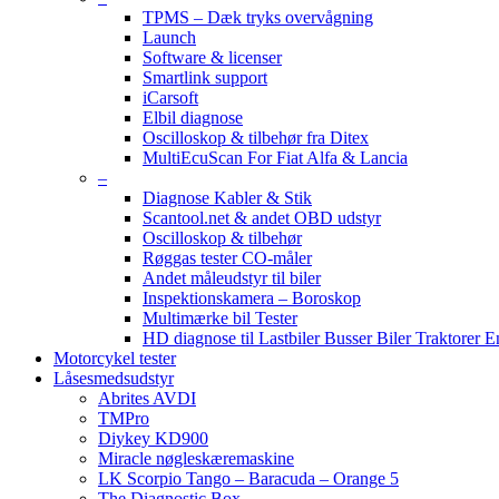
TPMS – Dæk tryks overvågning
Launch
Software & licenser
Smartlink support
iCarsoft
Elbil diagnose
Oscilloskop & tilbehør fra Ditex
MultiEcuScan For Fiat Alfa & Lancia
–
Diagnose Kabler & Stik
Scantool.net & andet OBD udstyr
Oscilloskop & tilbehør
Røggas tester CO-måler
Andet måleudstyr til biler
Inspektionskamera – Boroskop
Multimærke bil Tester
HD diagnose til Lastbiler Busser Biler Traktorer 
Motorcykel tester
Låsesmedsudstyr
Abrites AVDI
TMPro
Diykey KD900
Miracle nøgleskæremaskine
LK Scorpio Tango – Baracuda – Orange 5
The Diagnostic Box