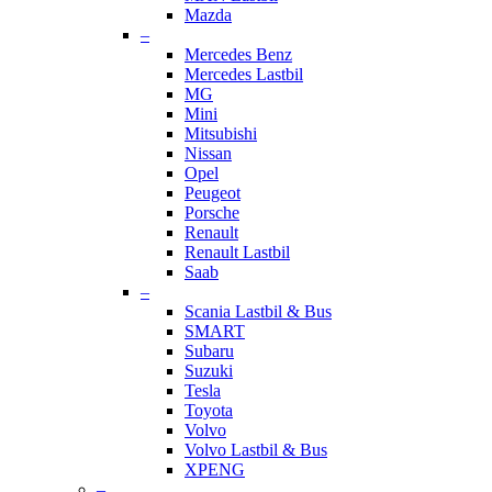
Mazda
–
Mercedes Benz
Mercedes Lastbil
MG
Mini
Mitsubishi
Nissan
Opel
Peugeot
Porsche
Renault
Renault Lastbil
Saab
–
Scania Lastbil & Bus
SMART
Subaru
Suzuki
Tesla
Toyota
Volvo
Volvo Lastbil & Bus
XPENG
–