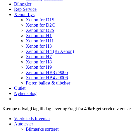
Bilnøgler
Rep Service
Xenon Lys
Xenon for D1S
Xenon for D2C
Xenon for D2S
Xenon for H1
Xenon for H11
Xenon for H3
Xenon for H4 (Bi Xenon)
Xenon for H7
Xenon for H8
Xenon for H9
Xenon for HB3 / 9005
Xenon for HB4 / 9006
Pærer, ballast & tilbehør
Outlet
Nyhedsblog
Kæmpe udvalg
Dag til dag levering
Fragt fra 49kr
Eget service værkst
Værksteds Inventar
Autotester
Bilmærke sorteret