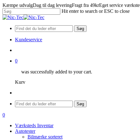
Skip
Kæmpe udvalg
Dag til dag levering
Fragt fra 49kr
Eget service værkst
to
Hit enter to search or ESC to close
main
Close
content
Search
Søg
Kundeservice
search
0
was successfully added to your cart.
Kurv
Menu
Søg
search
0
Menu
Værksteds Inventar
Autotester
Bilmærke sorteret