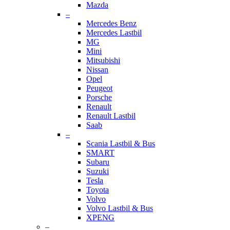
Mazda
–
Mercedes Benz
Mercedes Lastbil
MG
Mini
Mitsubishi
Nissan
Opel
Peugeot
Porsche
Renault
Renault Lastbil
Saab
–
Scania Lastbil & Bus
SMART
Subaru
Suzuki
Tesla
Toyota
Volvo
Volvo Lastbil & Bus
XPENG
–