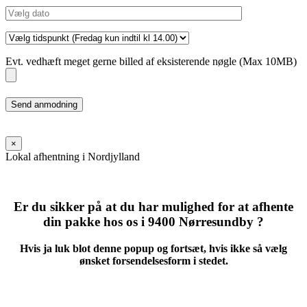
Evt. vedhæft meget gerne billed af eksisterende nøgle (Max 10MB)
Please
leave
this
field
×
empty.
Lokal afhentning i Nordjylland
Er du sikker på at du har mulighed for at afhente
din pakke hos os i 9400 Nørresundby ?
Hvis ja luk blot denne popup og fortsæt, hvis ikke så vælg
ønsket forsendelsesform i stedet.