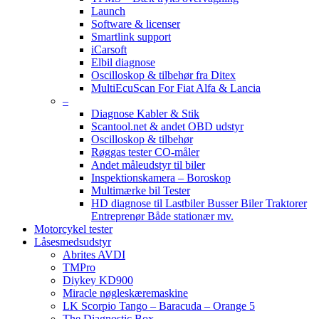
Launch
Software & licenser
Smartlink support
iCarsoft
Elbil diagnose
Oscilloskop & tilbehør fra Ditex
MultiEcuScan For Fiat Alfa & Lancia
–
Diagnose Kabler & Stik
Scantool.net & andet OBD udstyr
Oscilloskop & tilbehør
Røggas tester CO-måler
Andet måleudstyr til biler
Inspektionskamera – Boroskop
Multimærke bil Tester
HD diagnose til Lastbiler Busser Biler Traktorer
Entreprenør Både stationær mv.
Motorcykel tester
Låsesmedsudstyr
Abrites AVDI
TMPro
Diykey KD900
Miracle nøgleskæremaskine
LK Scorpio Tango – Baracuda – Orange 5
The Diagnostic Box