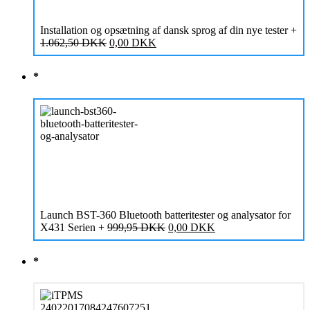
Installation og opsætning af dansk sprog af din nye tester
+
Den
Den
1.062,50
DKK
0,00
DKK
oprindelige
aktuelle
pris
pris
*
var:
er:
1.062,50 DKK.
0,00 DKK.
Launch BST-360 Bluetooth batteritester og analysator for
Den
Den
X431 Serien
+
999,95
DKK
0,00
DKK
oprindelige
aktuelle
pris
pris
*
var:
er:
999,95 DKK.
0,00 DKK.