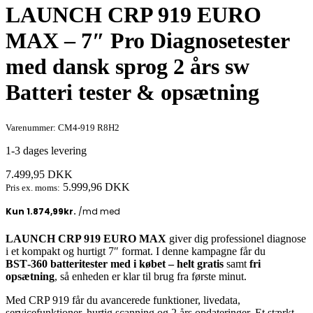
LAUNCH CRP 919 EURO
MAX – 7″ Pro Diagnosetester
med dansk sprog 2 års sw
Batteri tester & opsætning
Varenummer: CM4-919 R8H2
1-3 dages levering
7.499,95
DKK
5.999,96
DKK
Pris ex. moms:
LAUNCH CRP 919 EURO MAX
giver dig professionel diagnose
i et kompakt og hurtigt 7″ format. I denne kampagne får du
BST‑360 batteritester med i købet – helt gratis
samt
fri
opsætning
, så enheden er klar til brug fra første minut.
Med CRP 919 får du avancerede funktioner, livedata,
servicefunktioner, hurtig scanning og 2 års opdateringer. Et stærkt