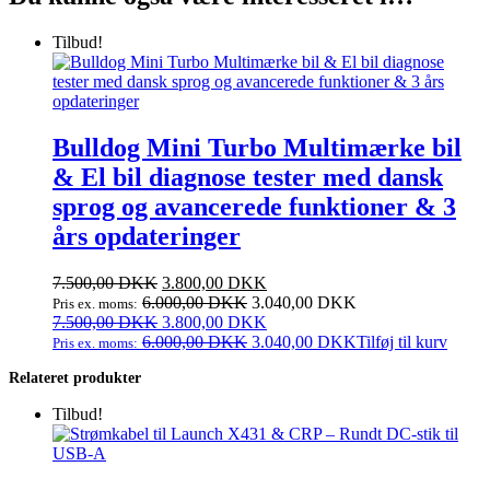
Tilbud!
Bulldog Mini Turbo Multimærke bil
& El bil diagnose tester med dansk
sprog og avancerede funktioner & 3
års opdateringer
Den
Den
7.500,00
DKK
3.800,00
DKK
oprindelige
aktuelle
6.000,00
DKK
3.040,00
DKK
Pris ex. moms:
pris
Den
pris
Den
7.500,00
DKK
3.800,00
DKK
var:
oprindelige
er:
aktuelle
6.000,00
DKK
3.040,00
DKK
Tilføj til kurv
Pris ex. moms:
7.500,00 DKK.
pris
3.800,00 DKK.
pris
Relateret produkter
var:
er:
7.500,00 DKK.
3.800,00 DKK.
Tilbud!