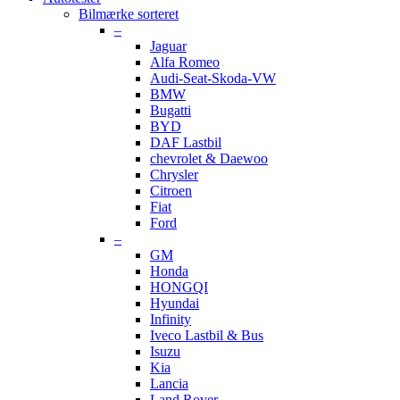
Bilmærke sorteret
–
Jaguar
Alfa Romeo
Audi-Seat-Skoda-VW
BMW
Bugatti
BYD
DAF Lastbil
chevrolet & Daewoo
Chrysler
Citroen
Fiat
Ford
–
GM
Honda
HONGQI
Hyundai
Infinity
Iveco Lastbil & Bus
Isuzu
Kia
Lancia
Land Rover