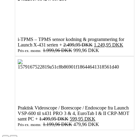
i‑TPMS – TPMS sensor kodning & programmering for
Den
Den
Launch X‑431 serien
+
2.499,95
DKK
1.249,95
DKK
oprindelige
aktuell
1.999,96
DKK
999,96
DKK
Pris ex. moms:
pris
pris
var:
er:
2.499,95 DKK.
1.249
Praktisk Videoscope / Borescope / Endoscope fra Launch
VSP-600 til x431 PRO 3 & 4, EuroTab I & II CRP-MOT
Den
Den
samt PC
+
1.499,95
DKK
599,95
DKK
oprindelige
aktuelle
1.199,96
DKK
479,96
DKK
Pris ex. moms:
pris
pris
var:
er: