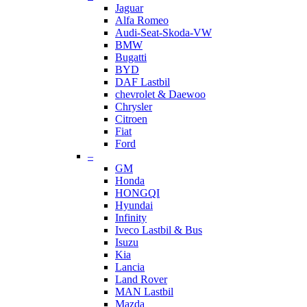
Jaguar
Alfa Romeo
Audi-Seat-Skoda-VW
BMW
Bugatti
BYD
DAF Lastbil
chevrolet & Daewoo
Chrysler
Citroen
Fiat
Ford
–
GM
Honda
HONGQI
Hyundai
Infinity
Iveco Lastbil & Bus
Isuzu
Kia
Lancia
Land Rover
MAN Lastbil
Mazda