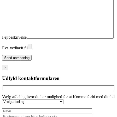
Fejlbeskrivelse
Evt. vedhæft fil
Please
leave
this
×
field
empty.
Udfyld kontaktformularen
Vælg afdeling hvor du har mulighed for at Komme forbi med din bil