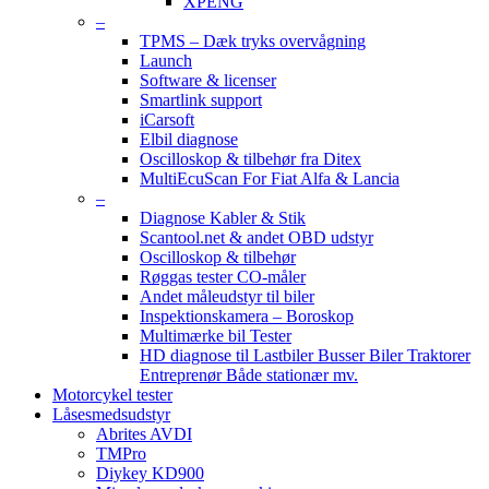
XPENG
–
TPMS – Dæk tryks overvågning
Launch
Software & licenser
Smartlink support
iCarsoft
Elbil diagnose
Oscilloskop & tilbehør fra Ditex
MultiEcuScan For Fiat Alfa & Lancia
–
Diagnose Kabler & Stik
Scantool.net & andet OBD udstyr
Oscilloskop & tilbehør
Røggas tester CO-måler
Andet måleudstyr til biler
Inspektionskamera – Boroskop
Multimærke bil Tester
HD diagnose til Lastbiler Busser Biler Traktorer
Entreprenør Både stationær mv.
Motorcykel tester
Låsesmedsudstyr
Abrites AVDI
TMPro
Diykey KD900