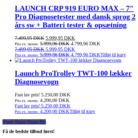
LAUNCH CRP 919 EURO MAX – 7″
Pro Diagnosetester med dansk sprog 2
års sw + Batteri tester & opsætning
Den
Den
7.499,95
DKK
5.999,95
DKK
oprindelige
aktuelle
5.999,96
DKK
4.799,96
DKK
Pris ex. moms:
pris
Den
pris
Den
7.499,95
DKK
5.999,95
DKK
var:
oprindelige
er:
aktuelle
5.999,96
DKK
4.799,96
DKK
Tilføj til kurv
Pris ex. moms:
7.499,95 DKK.
pris
5.999,95 DKK.
pris
var:
er:
7.499,95 DKK.
5.999,95 DKK.
Launch ProTrolley TWT‑100 lækker
Diagnosevogn
Fast lav pris!
5.250,00
DKK
4.200,00
DKK
Pris ex. moms:
Fast lav pris!
5.250,00
DKK
4.200,00
DKK
Tilføj til kurv
Pris ex. moms:
Share
Share
Share
Share
Pin
Få de bedste tilbud først!