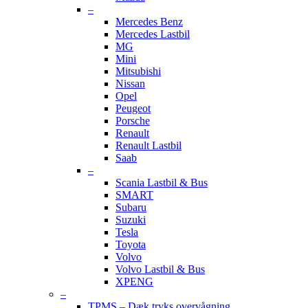
–
Mercedes Benz
Mercedes Lastbil
MG
Mini
Mitsubishi
Nissan
Opel
Peugeot
Porsche
Renault
Renault Lastbil
Saab
–
Scania Lastbil & Bus
SMART
Subaru
Suzuki
Tesla
Toyota
Volvo
Volvo Lastbil & Bus
XPENG
–
TPMS – Dæk tryks overvågning