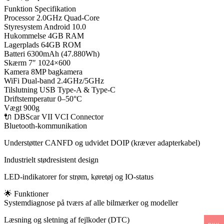
Funktion Specifikation
Processor 2.0GHz Quad-Core
Styresystem Android 10.0
Hukommelse 4GB RAM
Lagerplads 64GB ROM
Batteri 6300mAh (47.880Wh)
Skærm 7″ 1024×600
Kamera 8MP bagkamera
WiFi Dual-band 2.4GHz/5GHz
Tilslutning USB Type-A & Type-C
Driftstemperatur 0–50°C
Vægt 900g
🔌 DBScar VII VCI Connector
Bluetooth-kommunikation
Understøtter CANFD og udvidet DOIP (kræver adapterkabel)
Industrielt stødresistent design
LED-indikatorer for strøm, køretøj og IO-status
🌟 Funktioner
Systemdiagnose på tværs af alle bilmærker og modeller
Læsning og sletning af fejlkoder (DTC)