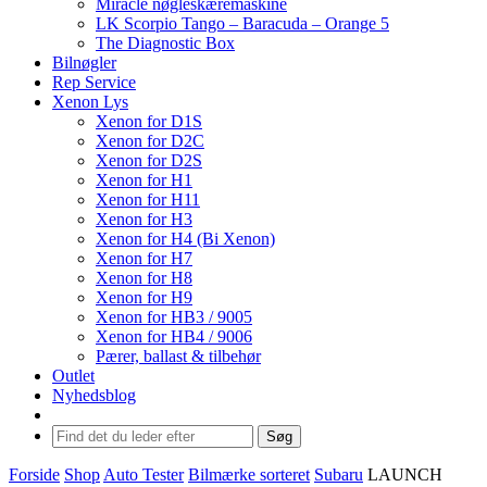
Miracle nøgleskæremaskine
LK Scorpio Tango – Baracuda – Orange 5
The Diagnostic Box
Bilnøgler
Rep Service
Xenon Lys
Xenon for D1S
Xenon for D2C
Xenon for D2S
Xenon for H1
Xenon for H11
Xenon for H3
Xenon for H4 (Bi Xenon)
Xenon for H7
Xenon for H8
Xenon for H9
Xenon for HB3 / 9005
Xenon for HB4 / 9006
Pærer, ballast & tilbehør
Outlet
Nyhedsblog
Søg
Forside
Shop
Auto Tester
Bilmærke sorteret
Subaru
LAUNCH