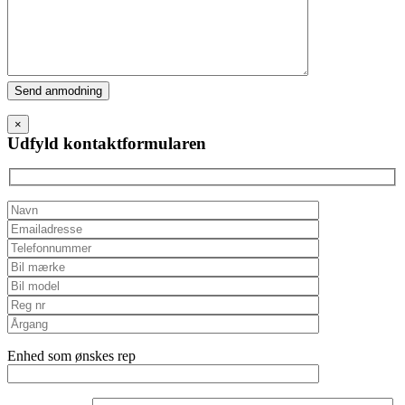
Please
leave
this
×
field
Udfyld kontaktformularen
empty.
Enhed som ønskes rep