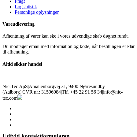
Fragt
Logstatistik
Personlige oplysninger
Vareudlevering
Afhentning af varer kan ske i vores udvendige skab døgnet rundt.
Du modtager email med information og kode, når bestillingen er klar
til afhentning.
Altid sikker handel
Nic-Tec ApS
|
Amalienborgvej 31, 9400 Nørresundby
(Aalborg)
|
CVR nr.: 31596084
|
Tlf. +45 22 91 56 34
|
info@nic-
tec.com
facebook
linkedin
youtube
instagram
Udfyld kontaktformularen