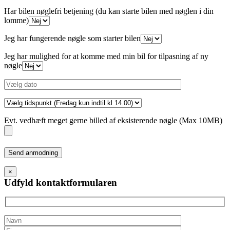
Har bilen nøglefri betjening (du kan starte bilen med nøglen i din
lomme)
Jeg har fungerende nøgle som starter bilen
Jeg har mulighed for at komme med min bil for tilpasning af ny
nøgle
Evt. vedhæft meget gerne billed af eksisterende nøgle (Max 10MB)
Please
leave
this
×
field
Udfyld kontaktformularen
empty.