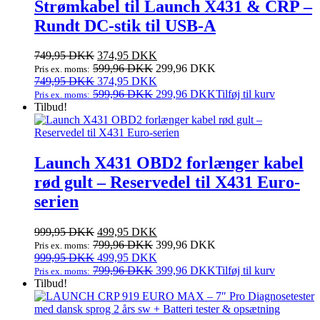
Strømkabel til Launch X431 & CRP –
Rundt DC‑stik til USB‑A
Den
Den
749,95
DKK
374,95
DKK
oprindelige
aktuelle
599,96
DKK
299,96
DKK
Pris ex. moms:
pris
Den
pris
Den
749,95
DKK
374,95
DKK
var:
oprindelige
er:
aktuelle
599,96
DKK
299,96
DKK
Tilføj til kurv
Pris ex. moms:
749,95 DKK.
pris
374,95 DKK.
pris
Tilbud!
var:
er:
749,95 DKK.
374,95 DKK.
Launch X431 OBD2 forlænger kabel
rød gult – Reservedel til X431 Euro-
serien
Den
Den
999,95
DKK
499,95
DKK
oprindelige
aktuelle
799,96
DKK
399,96
DKK
Pris ex. moms:
pris
Den
pris
Den
999,95
DKK
499,95
DKK
var:
oprindelige
er:
aktuelle
799,96
DKK
399,96
DKK
Tilføj til kurv
Pris ex. moms:
999,95 DKK.
pris
499,95 DKK.
pris
Tilbud!
var:
er:
999,95 DKK.
499,95 DKK.