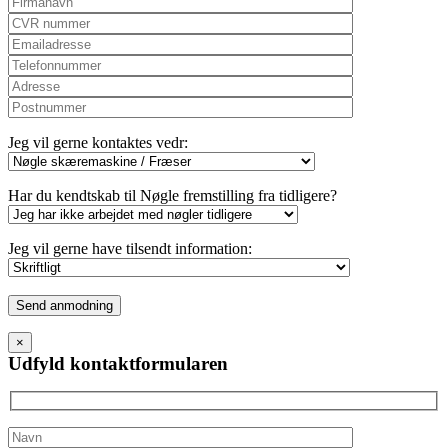
Jeg vil gerne kontaktes vedr:
Har du kendtskab til Nøgle fremstilling fra tidligere?
Jeg vil gerne have tilsendt information:
Please
leave
this
×
field
Udfyld kontaktformularen
empty.