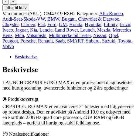
LAUNCH
1.499,95 DKK.
599,95 DKK.
CRP
Tilføj til kurv
919
Varenummer (SKU):
CM4-919 R8H2
Kategorier:
Alfa Romeo
,
EURO
Audi-Seat-Skoda-VW
,
BMW
,
Bugatti
,
Chevrolet & Daewoo
,
MAX
Chrysler
,
Citroen
,
Fiat
,
Ford
,
GM
,
Honda
,
Hyundai
,
Infinity
,
Isuzu
,
–
Iveco
,
Jaguar
,
Kia
,
Lancia
,
Land Rover
,
Launch
,
Mazda
,
Mercedes
7″
Benz
,
Mini
,
Mitsubishi
,
Multimærke bil Tester
,
Nissan
,
Opel
,
Pro
Peugeot
,
Porsche
,
Renault
,
Saab
,
SMART
,
Subaru
,
Suzuki
,
Toyota
,
Diagnosetester
Volvo
med
dansk
Beskrivelse
sprog
2
Beskrivelse
års
sw
LAUNCH CRP 919 EURO MAX er en professionel diagnosetester
Batteri
med hurtig scanning, avancerede funktioner og 2 års opdateringer
tester
&
opsætning
🚘 Produktoversigt
antal
CRP 919 EURO MAX er en avanceret 7″ biltester med høj ydeevne
og robust design. Den er udviklet på Android 10.0 og udstyret med
en kraftfuld 2.0GHz quad-core processor, 4GB RAM og 64GB
lagerplads – perfekt til hurtig og stabil fejldiagnose.
📦 Nøglespecifikationer