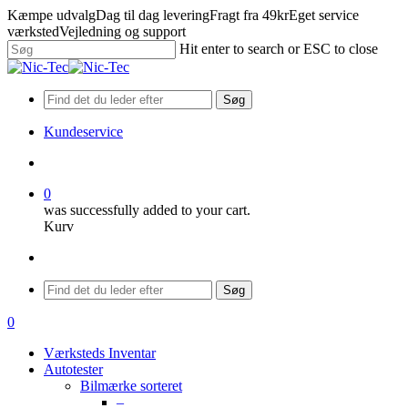
Skip
Kæmpe udvalg
Dag til dag levering
Fragt fra 49kr
Eget service
to
værksted
Vejledning og support
main
Hit enter to search or ESC to close
content
Close
Search
Søg
Kundeservice
search
0
was successfully added to your cart.
Kurv
Menu
Søg
search
0
Menu
Værksteds Inventar
Autotester
Bilmærke sorteret
–