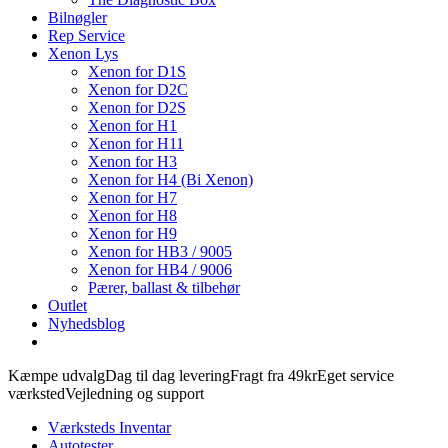
Bilnøgler
Rep Service
Xenon Lys
Xenon for D1S
Xenon for D2C
Xenon for D2S
Xenon for H1
Xenon for H11
Xenon for H3
Xenon for H4 (Bi Xenon)
Xenon for H7
Xenon for H8
Xenon for H9
Xenon for HB3 / 9005
Xenon for HB4 / 9006
Pærer, ballast & tilbehør
Outlet
Nyhedsblog
Kæmpe udvalg
Dag til dag levering
Fragt fra 49kr
Eget service
værksted
Vejledning og support
Værksteds Inventar
Autotester