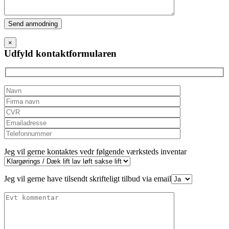
Please
leave
this
×
field
Udfyld kontaktformularen
empty.
Jeg vil gerne kontaktes vedr følgende værksteds inventar
Jeg vil gerne have tilsendt skrifteligt tilbud via email